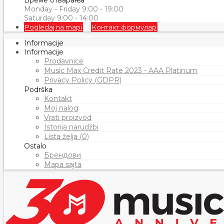
Време отварања
Monday - Friday 9:00 - 19:00
Saturday 9:00 - 14:00
Pogledaj na mapi
Контакт формулар
Informacije
Informacije
Prodavnice
Music Max Credit Rate 2023 - AAA Platinum
Privacy Policy (GDPR)
Podrška
Kontakt
Moj nalog
Vrati proizvod
Istorija narudžbi
Lista želja (0)
Ostalo
Брендови
Mapa sajta