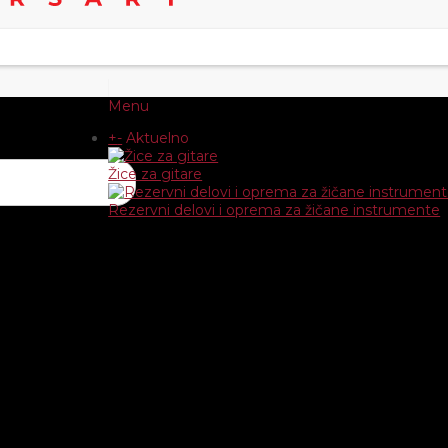
Menu
+
-
Aktuelno
Žice za gitare
Rezervni delovi i oprema za žičane instrumente