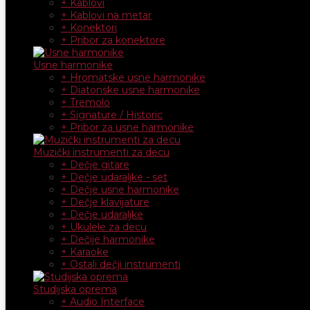
+ Kablovi
+ Kablovi na metar
+ Konektori
+ Pribor za konektore
Usne harmonike
+ Hromatske usne harmonike
+ Diatonske usne harmonike
+ Tremolo
+ Signature / Historic
+ Pribor za usne harmonike
Muzički instrumenti za decu
+ Dečje gitare
+ Dečje udaraljke - set
+ Dečje usne harmonike
+ Dečje klavijature
+ Dečje udaraljke
+ Ukulele za decu
+ Dečije harmonike
+ Karaoke
+ Ostali dečji instrumenti
Studijska oprema
+ Audio Interface