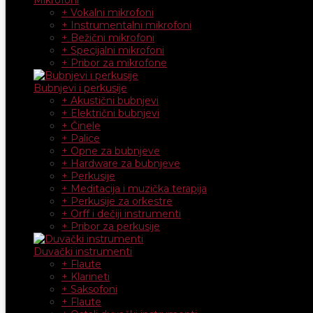
+ Vokalni mikrofoni
+ Instrumentalni mikrofoni
+ Bežični mikrofoni
+ Specijalni mikrofoni
+ Pribor za mikrofone
Bubnjevi i perkusije
+ Akustični bubnjevi
+ Električni bubnjevi
+ Činele
+ Palice
+ Opne za bubnjeve
+ Hardware za bubnjeve
+ Perkusije
+ Meditacija i muzička terapija
+ Perkusije za orkestre
+ Orff i dečiji instrumenti
+ Pribor za perkusije
Duvački instrumenti
+ Flaute
+ Klarineti
+ Saksofoni
+ Flaute