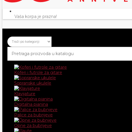
Vaša korpa je prazna!
Koferi i futrole za gitare
Sopranske ukulele
Klavijature
Digitalna pianina
Palice za bubnjeve
Opne za bubnjeve