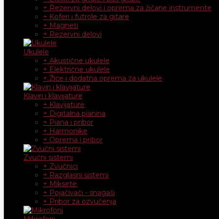
+ Rezervni delovi i oprema za žičane instrumente
+ Koferi i futrole za gitare
+ Magneti
+ Rezervni delovi
Ukulele
+ Akustične ukulele
+ Električne ukulele
+ Žice i dodatna oprema za ukulele
Klaviri i klavijature
+ Klavijature
+ Digitalna pianina
+ Piana i pribor
+ Harmonike
+ Oprema i pribor
Zvučni sistemi
+ Zvučnici
+ Razglasni sistemi
+ Miksete
+ Pojačivači - snagaši
+ Pribor za ozvučenja
Mikrofoni