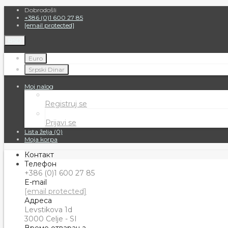
Dobrodošli
+386 (0)1 600 27 85
[email protected]
RSD
Euro
Srpski Dinar
Moj nalog
Registruj se
Prijavi se
Lista želja (0)
Moja korpa
Контакт
Телефон
+386 (0)1 600 27 85
E-mail
[email protected]
Адреса
Levstikova 1d
3000 Celje - SI