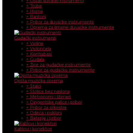
+ Ostali duvački instrumenti
+ Trube
+ Horne
+ Baritoni
+ Pribor za duvačke instrumente
+ Oprema za limene duvačke instrumente
Gudački instrumenti
+ Violine
+ Violončela
+ Kontrabasi
+ Gudala
+ Žice za gudačke instrumente
+ Pribor za gudačke instrumente
Opšta muzička oprema
+ Stalci
+ Stolice bez naslona
+ Metronomi i štimeri
+ Dirigentske palice i pribor
+ Pribor za orkestre
+ Odeća i pokloni
+ Baterije i pribor
Kablovi i konektori