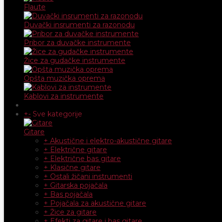
Flaute
Duvački insrumenti za razonodu
Pribor za duvačke instrumente
Žice za gudačke instrumente
Opšta muzička oprema
Kablovi za instrumente
+
-
Sve kategorije
Gitare
+ Akustične i elektro-akustične gitare
+ Električne gitare
+ Električne bas gitare
+ Klasične gitare
+ Ostali žičani instrumenti
+ Gitarska pojačala
+ Bas pojačala
+ Pojačala za akustične gitare
+ Žice za gitare
+ Efekti za gitare i bas gitare