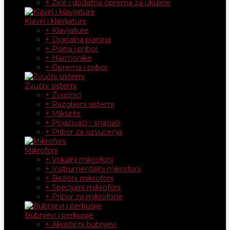
+ Žice i dodatna oprema za ukulele
Klaviri i klavijature
+ Klavijature
+ Digitalna pianina
+ Piana i pribor
+ Harmonike
+ Oprema i pribor
Zvučni sistemi
+ Zvučnici
+ Razglasni sistemi
+ Miksete
+ Pojačivači - snagaši
+ Pribor za ozvučenja
Mikrofoni
+ Vokalni mikrofoni
+ Instrumentalni mikrofoni
+ Bežični mikrofoni
+ Specijalni mikrofoni
+ Pribor za mikrofone
Bubnjevi i perkusije
+ Akustični bubnjevi