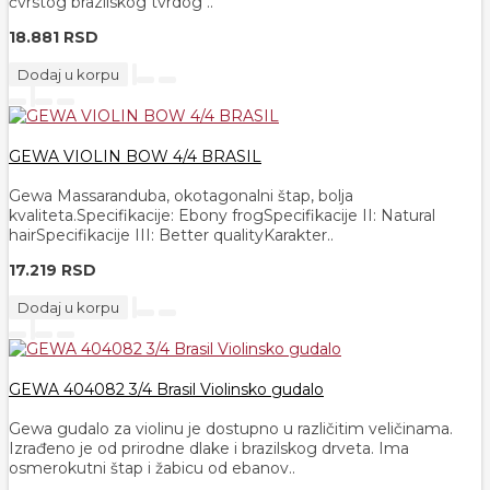
čvrstog brazilskog tvrdog ..
18.881 RSD
Dodaj u korpu
GEWA VIOLIN BOW 4/4 BRASIL
Gewa Massaranduba, okotagonalni štap, bolja
kvaliteta.Specifikacije: Ebony frogSpecifikacije II: Natural
hairSpecifikacije III: Better qualityKarakter..
17.219 RSD
Dodaj u korpu
GEWA 404082 3/4 Brasil Violinsko gudalo
Gewa gudalo za violinu je dostupno u različitim veličinama.
Izrađeno je od prirodne dlake i brazilskog drveta. Ima
osmerokutni štap i žabicu od ebanov..