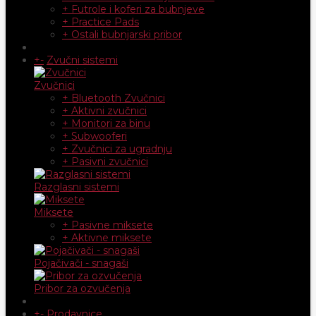
+ Futrole i koferi za bubnjeve
+ Practice Pads
+ Ostali bubnjarski pribor
+
-
Zvučni sistemi
Zvučnici
+ Bluetooth Zvučnici
+ Aktivni zvučnici
+ Monitori za binu
+ Subwooferi
+ Zvučnici za ugradnju
+ Pasivni zvučnici
Razglasni sistemi
Miksete
+ Pasivne miksete
+ Aktivne miksete
Pojačivači - snagaši
Pribor za ozvučenja
+
-
Prodavnice