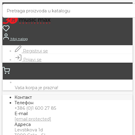
Moj nalog
Registruj se
Prijavi se
Vaša korpa je prazna!
Контакт
Телефон
+386 (0)1 600 27 85
E-mail
[email protected]
Адреса
Levstikova 1d