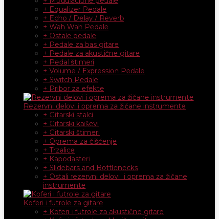
+ Modulacione pedale
+ Equalizer Pedale
+ Echo / Delay / Reverb
+ Wah Wah Pedale
+ Ostale pedale
+ Pedale za bas gitare
+ Pedale za akustične gitare
+ Pedal štimeri
+ Volume / Expression Pedale
+ Switch Pedale
+ Pribor za efekte
Rezervni delovi i oprema za žičane instrumente
+ Gitarski stalci
+ Gitarski kaiševi
+ Gitarski štimeri
+ Oprema za čišćenje
+ Trzalice
+ Kapodasteri
+ Slidebars and Bottlenecks
+ Ostali rezervni delovi i oprema za žičane
instrumente
Koferi i futrole za gitare
+ Koferi i futrole za akustične gitare