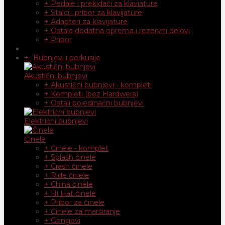
+ Pedale i prekidači za klaviature
+ Stalci i pribor za klavijature
+ Adapteri za klavijature
+ Ostala dodatna oprema i rezervni delovi
+ Pribor
+
-
Bubnjevi i perkusije
Akustični bubnjevi
+ Akustični bubnjevi - kompleti
+ Kompleti (bez Hardwera)
+ Ostali pojedinačni bubnjevi
Električni bubnjevi
Činele
+ Činele - komplet
+ Splash činele
+ Crash činele
+ Ride činele
+ China činele
+ Hi Hat činele
+ Pribor za činele
+ Činele za marširanje
+ Gongovi