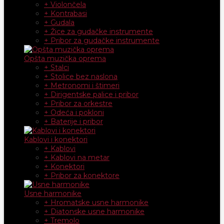
+ Violončela
+ Kontrabasi
+ Gudala
+ Žice za gudačke instrumente
+ Pribor za gudačke instrumente
Opšta muzička oprema
+ Stalci
+ Stolice bez naslona
+ Metronomi i štimeri
+ Dirigentske palice i pribor
+ Pribor za orkestre
+ Odeća i pokloni
+ Baterije i pribor
Kablovi i konektori
+ Kablovi
+ Kablovi na metar
+ Konektori
+ Pribor za konektore
Usne harmonike
+ Hromatske usne harmonike
+ Diatonske usne harmonike
+ Tremolo