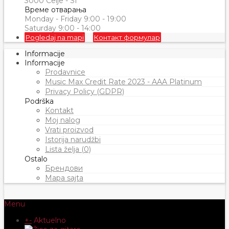
3000 Celje - SI
Време отварања
Monday - Friday 9:00 - 19:00
Saturday 9:00 - 14:00
Pogledaj na mapi
Контакт формулар
Informacije
Informacije
Prodavnice
Music Max Credit Rate 2023 - AAA Platinum
Privacy Policy (GDPR)
Podrška
Kontakt
Moj nalog
Vrati proizvod
Istorija narudžbi
Lista želja (0)
Ostalo
Брендови
Mapa sajta
Menu
+
-
Aktuelno