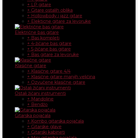
+ LP gitare
+ Gitare ostalih oblika
+ Hollowbody i jazz gitare
+ Elekticne gitare za levoruke
Električne bas gitare
+ Bas kompleti
+ 4-žičane bas gitare
+ 5-žičane bas gitare
+ Bas gitare za levoruke
Klasične gitare
+ Klasične gitare 4/4
+ Klasične gitare manjih veličina
+ Ozvučene klasične gitare
Ostali žičani instrumenti
+ Mandoline
+ Bendžo
Gitarska pojačala
+ Kombo gitarska pojačala
+ Gitarske glave
+ Gitarski kabineti
+ Mini gitarska pojačala