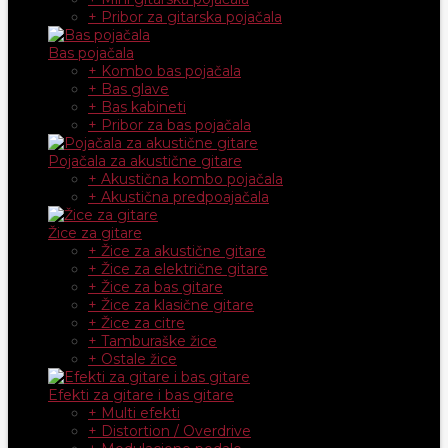
+ Pribor za gitarska pojačala
Bas pojačala
+ Kombo bas pojačala
+ Bas glave
+ Bas kabineti
+ Pribor za bas pojačala
Pojačala za akustične gitare
+ Akustična kombo pojačala
+ Akustična predpoajačala
Žice za gitare
+ Žice za akustične gitare
+ Žice za električne gitare
+ Žice za bas gitare
+ Žice za klasične gitare
+ Žice za citre
+ Tamburaške žice
+ Ostale žice
Efekti za gitare i bas gitare
+ Multi efekti
+ Distortion / Overdrive