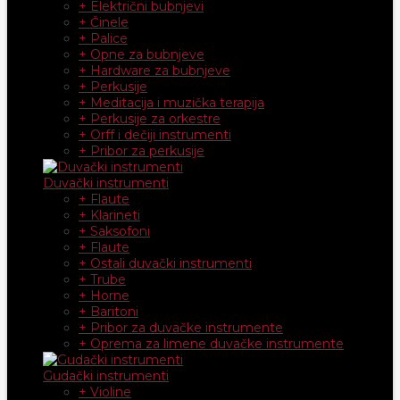
+ Električni bubnjevi
+ Činele
+ Palice
+ Opne za bubnjeve
+ Hardware za bubnjeve
+ Perkusije
+ Meditacija i muzička terapija
+ Perkusije za orkestre
+ Orff i dečiji instrumenti
+ Pribor za perkusije
Duvački instrumenti
+ Flaute
+ Klarineti
+ Saksofoni
+ Flaute
+ Ostali duvački instrumenti
+ Trube
+ Horne
+ Baritoni
+ Pribor za duvačke instrumente
+ Oprema za limene duvačke instrumente
Gudački instrumenti
+ Violine