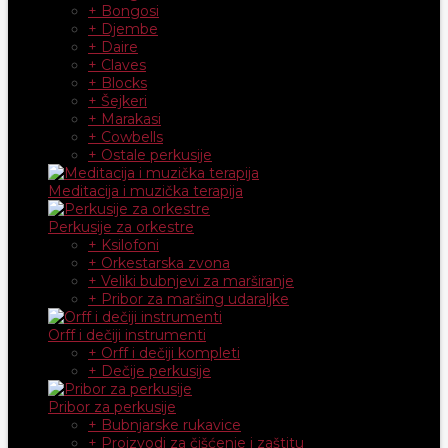
+ Bongosi
+ Djembe
+ Daire
+ Claves
+ Blocks
+ Šejkeri
+ Marakasi
+ Cowbells
+ Ostale perkusije
Meditacija i muzička terapija
Perkusije za orkestre
+ Ksilofoni
+ Orkestarska zvona
+ Veliki bubnjevi za marširanje
+ Pribor za maršing udaraljke
Orff i dečiji instrumenti
+ Orff i dečiji kompleti
+ Dečije perkusije
Pribor za perkusije
+ Bubnjarske rukavice
+ Proizvodi za čišćenje i zaštitu