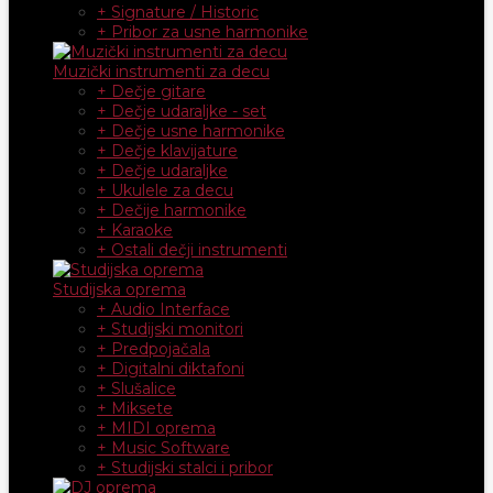
+ Signature / Historic
+ Pribor za usne harmonike
Muzički instrumenti za decu
+ Dečje gitare
+ Dečje udaraljke - set
+ Dečje usne harmonike
+ Dečje klavijature
+ Dečje udaraljke
+ Ukulele za decu
+ Dečije harmonike
+ Karaoke
+ Ostali dečji instrumenti
Studijska oprema
+ Audio Interface
+ Studijski monitori
+ Predpojačala
+ Digitalni diktafoni
+ Slušalice
+ Miksete
+ MIDI oprema
+ Music Software
+ Studijski stalci i pribor