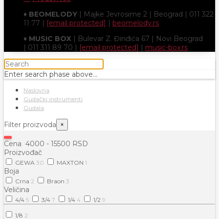
♦
BEOMELODY
| Majke Jevrosime 2 | Beograd | 011 322
11 77 |
[email protected]
|
beomelody.rs
♦
MUSIC BOX
| Bulevar Z. Đinđića 67 | Novi Beograd
| 011 311 89 70 |
[email protected]
|
music-box.rs
Enter search phase above...
Naslovna
Gudački instrumenti
Gudala
Filter proizvoda
×
Cena
4000
-
15500
RSD
Proizvođač
GEWA
30
MAXTON
1
Boja
Crna
2
Braon
3
Veličina
4/​4
5
3/​4
7
1/​4
4
1/​2
9
1/​8
2