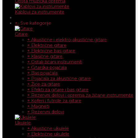
Opšta muzička oprema
Kablovi za instrumente
+
-
Sve kategorije
Gitare
+ Akustične i elektro-akustične gitare
+ Električne gitare
+ Električne bas gitare
+ Klasične gitare
+ Ostali žičani instrumenti
+ Gitarska pojačala
+ Bas pojačala
+ Pojačala za akustične gitare
+ Žice za gitare
+ Efekti za gitare i bas gitare
+ Rezervni delovi i oprema za žičane instrumente
+ Koferi i futrole za gitare
+ Magneti
+ Rezervni delovi
Ukulele
+ Akustične ukulele
+ Električne ukulele