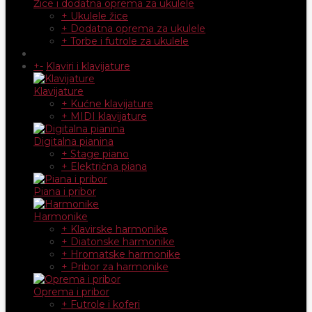
Žice i dodatna oprema za ukulele
+ Ukulele žice
+ Dodatna oprema za ukulele
+ Torbe i futrole za ukulele
+
-
Klaviri i klavijature
Klavijature
+ Kućne klavijature
+ MIDI klavijature
Digitalna pianina
+ Stage piano
+ Električna piana
Piana i pribor
Harmonike
+ Klavirske harmonike
+ Diatonske harmonike
+ Hromatske harmonike
+ Pribor za harmonike
Oprema i pribor
+ Futrole i koferi