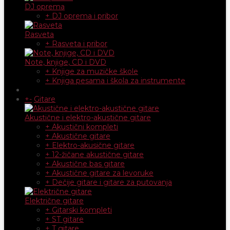
DJ oprema
+ DJ oprema i pribor
Rasveta
+ Rasveta i pribor
Note, knjige, CD i DVD
+ Knjige za muzičke škole
+ Knjiga pesama i škola za instrumente
+
-
Gitare
Akustične i elektro-akustične gitare
+ Akustični kompleti
+ Akustične gitare
+ Elektro-akusične gitare
+ 12-žičane akustične gitare
+ Akustične bas gitare
+ Akustične gitare za levoruke
+ Dečije gitare i gitare za putovanja
Električne gitare
+ Gitarski kompleti
+ ST gitare
+ T gitare