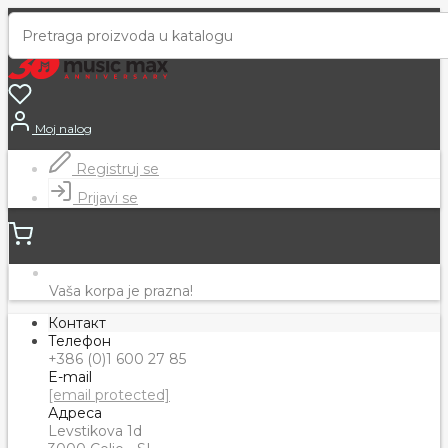
Moj nalog
Registruj se
Prijavi se
Vaša korpa je prazna!
Контакт
Телефон
+386 (0)1 600 27 85
E-mail
[email protected]
Адреса
Levstikova 1d