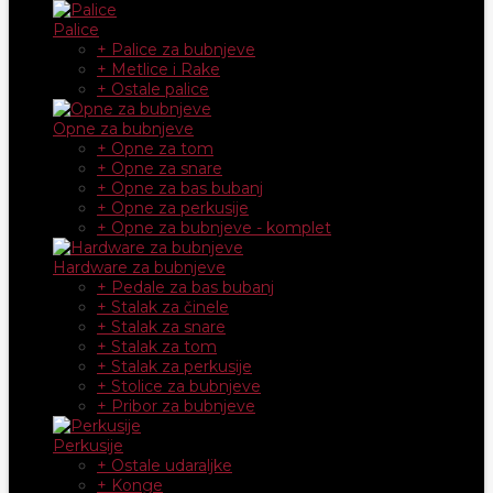
Palice
+ Palice za bubnjeve
+ Metlice i Rake
+ Ostale palice
Opne za bubnjeve
+ Opne za tom
+ Opne za snare
+ Opne za bas bubanj
+ Opne za perkusije
+ Opne za bubnjeve - komplet
Hardware za bubnjeve
+ Pedale za bas bubanj
+ Stalak za činele
+ Stalak za snare
+ Stalak za tom
+ Stalak za perkusije
+ Stolice za bubnjeve
+ Pribor za bubnjeve
Perkusije
+ Ostale udaraljke
+ Konge