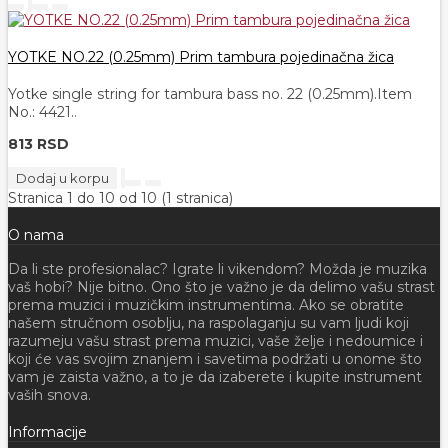
YOTKE NO.22 (0.25mm) Prim tambura pojedinačna žica
Yotke single string for tambura bass no. 22 (0.25mm).Item
No.: 4421..
813 RSD
Dodaj u korpu
Stranica 1 do 10 od 10 (1 stranica)
O nama
Da li ste profesionalac? Igrate li vikendom? Možda je muzika
vaš hobi? Nije bitno. Ono što je važno je da delimo vašu strast
prema muzici i muzičkim instrumentima. Ako se obratite
našem stručnom osoblju, na raspolaganju su vam ljudi koji
razumeju vašu strast prema muzici, vaše želje i nedoumice i
koji će vas svojim znanjem i savetima podržati u onome što
vam je zaista važno, a to je da izaberete i kupite instrument
vaših snova.
Informacije