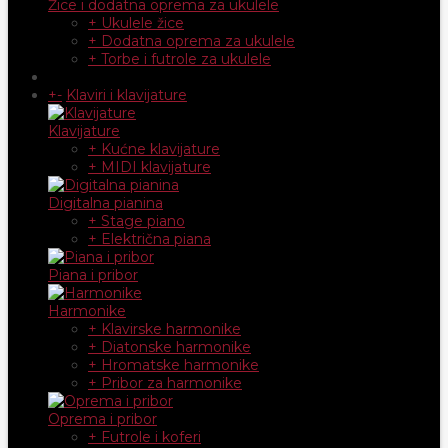
Žice i dodatna oprema za ukulele
+ Ukulele žice
+ Dodatna oprema za ukulele
+ Torbe i futrole za ukulele
+
-
Klaviri i klavijature
Klavijature
+ Kućne klavijature
+ MIDI klavijature
Digitalna pianina
+ Stage piano
+ Električna piana
Piana i pribor
Harmonike
+ Klavirske harmonike
+ Diatonske harmonike
+ Hromatske harmonike
+ Pribor za harmonike
Oprema i pribor
+ Futrole i koferi