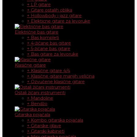
+ LP gitare
+ Gitare ostalih oblika
+ Hollowbody i jazz gitare
+ Elekticne gitare za levoruke
Električne bas gitare
+ Bas kompleti
+ 4-žičane bas gitare
+ 5-žičane bas gitare
+ Bas gitare za levoruke
Klasične gitare
+ Klasične gitare 4/4
+ Klasične gitare manjih veličina
+ Ozvučene klasične gitare
Ostali žičani instrumenti
+ Mandoline
+ Bendžo
Gitarska pojačala
+ Kombo gitarska pojačala
+ Gitarske glave
+ Gitarski kabineti
+ Mini gitarska pojačala