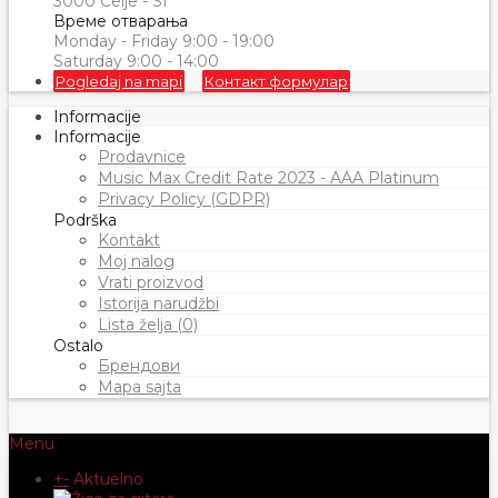
3000 Celje - SI
Време отварања
Monday - Friday 9:00 - 19:00
Saturday 9:00 - 14:00
Pogledaj na mapi
Контакт формулар
Informacije
Informacije
Prodavnice
Music Max Credit Rate 2023 - AAA Platinum
Privacy Policy (GDPR)
Podrška
Kontakt
Moj nalog
Vrati proizvod
Istorija narudžbi
Lista želja (0)
Ostalo
Брендови
Mapa sajta
Menu
+
-
Aktuelno