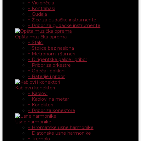
+ Violončela
+ Kontrabasi
+ Gudala
+ Žice za gudačke instrumente
+ Pribor za gudačke instrumente
Opšta muzička oprema
+ Stalci
+ Stolice bez naslona
+ Metronomi i štimeri
+ Dirigentske palice i pribor
+ Pribor za orkestre
+ Odeća i pokloni
+ Baterije i pribor
Kablovi i konektori
+ Kablovi
+ Kablovi na metar
+ Konektori
+ Pribor za konektore
Usne harmonike
+ Hromatske usne harmonike
+ Diatonske usne harmonike
+ Tremolo