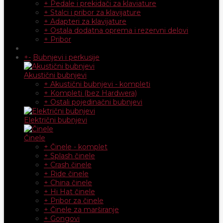
+ Pedale i prekidači za klaviature
+ Stalci i pribor za klavijature
+ Adapteri za klavijature
+ Ostala dodatna oprema i rezervni delovi
+ Pribor
+
-
Bubnjevi i perkusije
Akustični bubnjevi
+ Akustični bubnjevi - kompleti
+ Kompleti (bez Hardwera)
+ Ostali pojedinačni bubnjevi
Električni bubnjevi
Činele
+ Činele - komplet
+ Splash činele
+ Crash činele
+ Ride činele
+ China činele
+ Hi Hat činele
+ Pribor za činele
+ Činele za marširanje
+ Gongovi