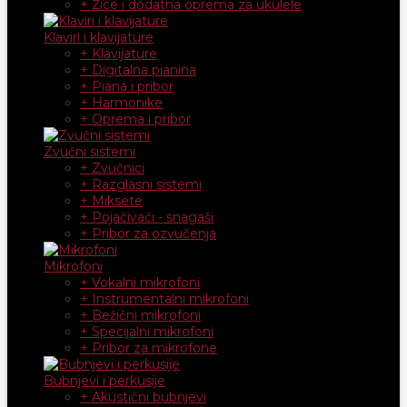
+ Žice i dodatna oprema za ukulele
Klaviri i klavijature
+ Klavijature
+ Digitalna pianina
+ Piana i pribor
+ Harmonike
+ Oprema i pribor
Zvučni sistemi
+ Zvučnici
+ Razglasni sistemi
+ Miksete
+ Pojačivači - snagaši
+ Pribor za ozvučenja
Mikrofoni
+ Vokalni mikrofoni
+ Instrumentalni mikrofoni
+ Bežični mikrofoni
+ Specijalni mikrofoni
+ Pribor za mikrofone
Bubnjevi i perkusije
+ Akustični bubnjevi