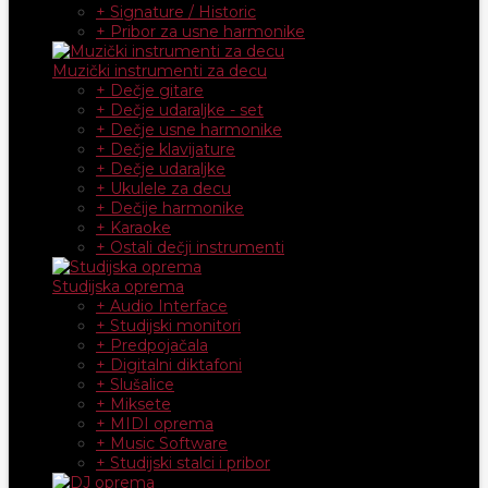
+ Signature / Historic
+ Pribor za usne harmonike
Muzički instrumenti za decu
+ Dečje gitare
+ Dečje udaraljke - set
+ Dečje usne harmonike
+ Dečje klavijature
+ Dečje udaraljke
+ Ukulele za decu
+ Dečije harmonike
+ Karaoke
+ Ostali dečji instrumenti
Studijska oprema
+ Audio Interface
+ Studijski monitori
+ Predpojačala
+ Digitalni diktafoni
+ Slušalice
+ Miksete
+ MIDI oprema
+ Music Software
+ Studijski stalci i pribor