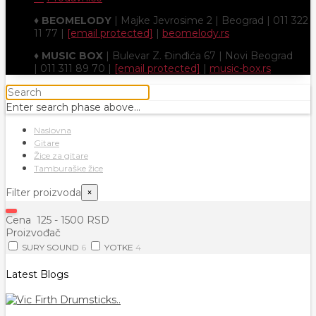
♦
BEOMELODY
| Majke Jevrosime 2 | Beograd | 011 322
11 77 |
[email protected]
|
beomelody.rs
♦
MUSIC BOX
| Bulevar Z. Đinđića 67 | Novi Beograd
| 011 311 89 70 |
[email protected]
|
music-box.rs
Enter search phase above...
Naslovna
Gitare
Žice za gitare
Tamburaške žice
Filter proizvoda
×
Cena
125
-
1500
RSD
Proizvođač
SURY SOUND
6
YOTKE
4
Latest Blogs