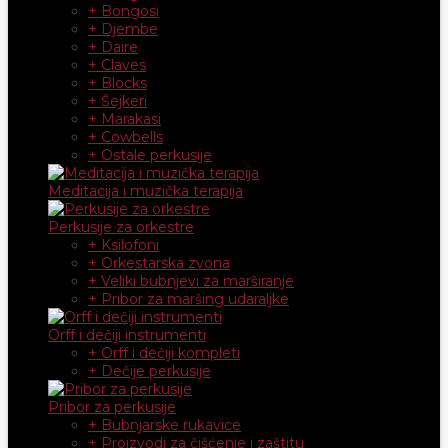
+ Bongosi
+ Djembe
+ Daire
+ Claves
+ Blocks
+ Šejkeri
+ Marakasi
+ Cowbells
+ Ostale perkusije
Meditacija i muzička terapija
Perkusije za orkestre
+ Ksilofoni
+ Orkestarska zvona
+ Veliki bubnjevi za marširanje
+ Pribor za maršing udaraljke
Orff i dečiji instrumenti
+ Orff i dečiji kompleti
+ Dečije perkusije
Pribor za perkusije
+ Bubnjarske rukavice
+ Proizvodi za čišćenje i zaštitu