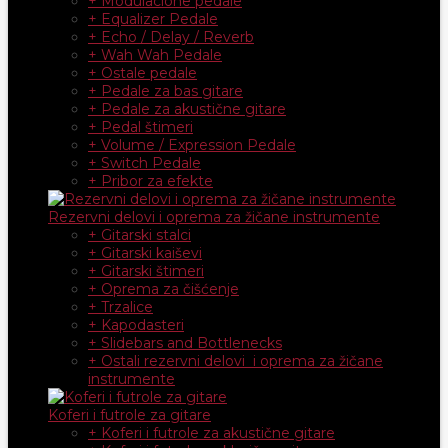
+ Modulacione pedale
+ Equalizer Pedale
+ Echo / Delay / Reverb
+ Wah Wah Pedale
+ Ostale pedale
+ Pedale za bas gitare
+ Pedale za akustične gitare
+ Pedal štimeri
+ Volume / Expression Pedale
+ Switch Pedale
+ Pribor za efekte
Rezervni delovi i oprema za žičane instrumente
+ Gitarski stalci
+ Gitarski kaiševi
+ Gitarski štimeri
+ Oprema za čišćenje
+ Trzalice
+ Kapodasteri
+ Slidebars and Bottlenecks
+ Ostali rezervni delovi i oprema za žičane
instrumente
Koferi i futrole za gitare
+ Koferi i futrole za akustične gitare