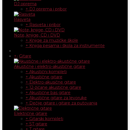
DJ oprema
+ DJ oprema i pribor
Rasveta
+ Rasveta i pribor
Note, knjige, CD i DVD
+ Knjige za muzičke škole
+ Knjiga pesama i škola za instrumente
+
-
Gitare
Akustične i elektro-akustične gitare
+ Akustični kompleti
+ Akustične gitare
+ Elektro-akusične gitare
+ 12-žičane akustične gitare
+ Akustične bas gitare
+ Akustične gitare za levoruke
+ Dečije gitare i gitare za putovanja
Električne gitare
+ Gitarski kompleti
+ ST gitare
+ T gitare