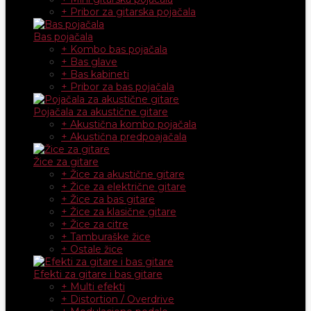
+ Pribor za gitarska pojačala
Bas pojačala
+ Kombo bas pojačala
+ Bas glave
+ Bas kabineti
+ Pribor za bas pojačala
Pojačala za akustične gitare
+ Akustična kombo pojačala
+ Akustična predpoajačala
Žice za gitare
+ Žice za akustične gitare
+ Žice za električne gitare
+ Žice za bas gitare
+ Žice za klasične gitare
+ Žice za citre
+ Tamburaške žice
+ Ostale žice
Efekti za gitare i bas gitare
+ Multi efekti
+ Distortion / Overdrive