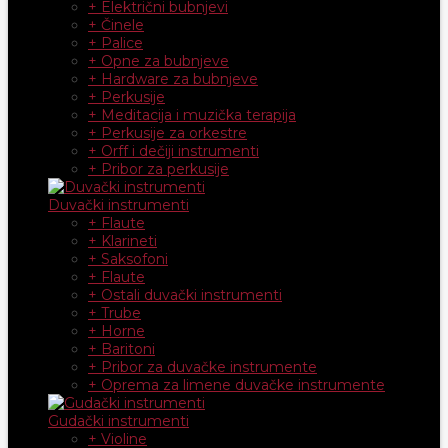
+ Električni bubnjevi
+ Činele
+ Palice
+ Opne za bubnjeve
+ Hardware za bubnjeve
+ Perkusije
+ Meditacija i muzička terapija
+ Perkusije za orkestre
+ Orff i dečiji instrumenti
+ Pribor za perkusije
Duvački instrumenti
+ Flaute
+ Klarineti
+ Saksofoni
+ Flaute
+ Ostali duvački instrumenti
+ Trube
+ Horne
+ Baritoni
+ Pribor za duvačke instrumente
+ Oprema za limene duvačke instrumente
Gudački instrumenti
+ Violine