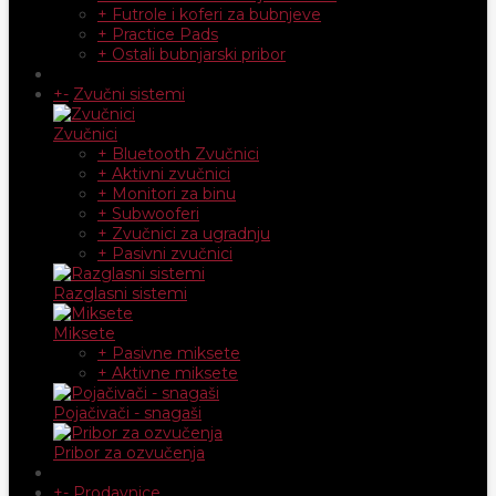
+ Futrole i koferi za bubnjeve
+ Practice Pads
+ Ostali bubnjarski pribor
+
-
Zvučni sistemi
Zvučnici
+ Bluetooth Zvučnici
+ Aktivni zvučnici
+ Monitori za binu
+ Subwooferi
+ Zvučnici za ugradnju
+ Pasivni zvučnici
Razglasni sistemi
Miksete
+ Pasivne miksete
+ Aktivne miksete
Pojačivači - snagaši
Pribor za ozvučenja
+
-
Prodavnice