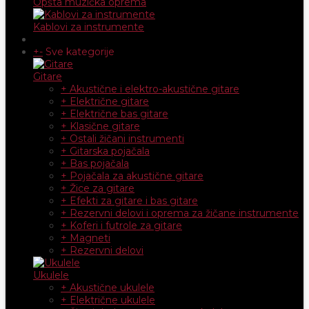
Opšta muzička oprema
Kablovi za instrumente
+
-
Sve kategorije
Gitare
+ Akustične i elektro-akustične gitare
+ Električne gitare
+ Električne bas gitare
+ Klasične gitare
+ Ostali žičani instrumenti
+ Gitarska pojačala
+ Bas pojačala
+ Pojačala za akustične gitare
+ Žice za gitare
+ Efekti za gitare i bas gitare
+ Rezervni delovi i oprema za žičane instrumente
+ Koferi i futrole za gitare
+ Magneti
+ Rezervni delovi
Ukulele
+ Akustične ukulele
+ Električne ukulele