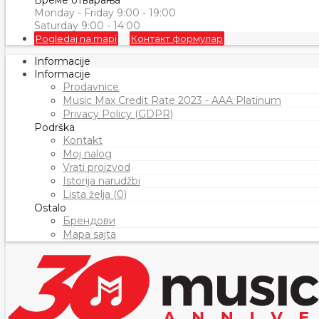
Време отварања
Monday - Friday 9:00 - 19:00
Saturday 9:00 - 14:00
Pogledaj na mapi
Контакт формулар
Informacije
Informacije
Prodavnice
Music Max Credit Rate 2023 - AAA Platinum
Privacy Policy (GDPR)
Podrška
Kontakt
Moj nalog
Vrati proizvod
Istorija narudžbi
Lista želja (0)
Ostalo
Брендови
Mapa sajta