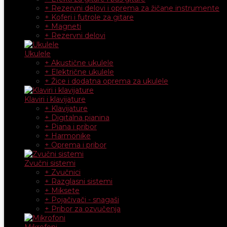
+ Rezervni delovi i oprema za žičane instrumente
+ Koferi i futrole za gitare
+ Magneti
+ Rezervni delovi
Ukulele
+ Akustične ukulele
+ Električne ukulele
+ Žice i dodatna oprema za ukulele
Klaviri i klavijature
+ Klavijature
+ Digitalna pianina
+ Piana i pribor
+ Harmonike
+ Oprema i pribor
Zvučni sistemi
+ Zvučnici
+ Razglasni sistemi
+ Miksete
+ Pojačivači - snagaši
+ Pribor za ozvučenja
Mikrofoni