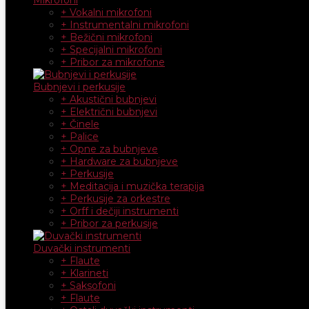
+ Vokalni mikrofoni
+ Instrumentalni mikrofoni
+ Bežični mikrofoni
+ Specijalni mikrofoni
+ Pribor za mikrofone
Bubnjevi i perkusije
+ Akustični bubnjevi
+ Električni bubnjevi
+ Činele
+ Palice
+ Opne za bubnjeve
+ Hardware za bubnjeve
+ Perkusije
+ Meditacija i muzička terapija
+ Perkusije za orkestre
+ Orff i dečiji instrumenti
+ Pribor za perkusije
Duvački instrumenti
+ Flaute
+ Klarineti
+ Saksofoni
+ Flaute