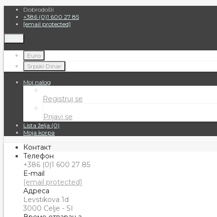
Dobrodošli
+386 (0)1 600 27 85
[email protected]
RSD
Euro
Srpski Dinar
Moj nalog
Registruj se
Prijavi se
Lista želja (0)
Moja korpa
Контакт
Телефон
+386 (0)1 600 27 85
E-mail
[email protected]
Адреса
Levstikova 1d
3000 Celje - SI