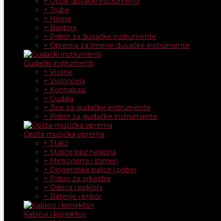
+ Ostali duvački instrumenti
+ Trube
+ Horne
+ Baritoni
+ Pribor za duvačke instrumente
+ Oprema za limene duvačke instrumente
Gudački instrumenti
+ Violine
+ Violončela
+ Kontrabasi
+ Gudala
+ Žice za gudačke instrumente
+ Pribor za gudačke instrumente
Opšta muzička oprema
+ Stalci
+ Stolice bez naslona
+ Metronomi i štimeri
+ Dirigentske palice i pribor
+ Pribor za orkestre
+ Odeća i pokloni
+ Baterije i pribor
Kablovi i konektori