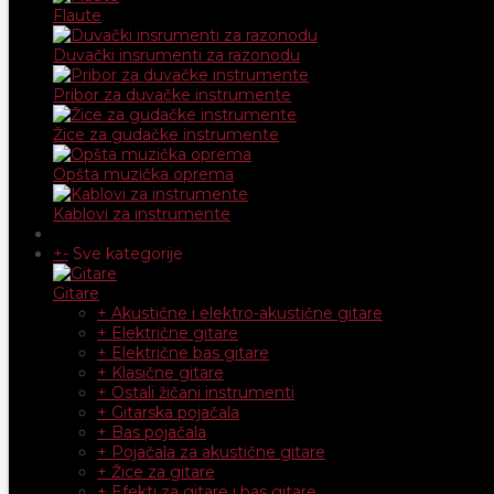
Flaute
Duvački insrumenti za razonodu
Pribor za duvačke instrumente
Žice za gudačke instrumente
Opšta muzička oprema
Kablovi za instrumente
+
-
Sve kategorije
Gitare
+ Akustične i elektro-akustične gitare
+ Električne gitare
+ Električne bas gitare
+ Klasične gitare
+ Ostali žičani instrumenti
+ Gitarska pojačala
+ Bas pojačala
+ Pojačala za akustične gitare
+ Žice za gitare
+ Efekti za gitare i bas gitare