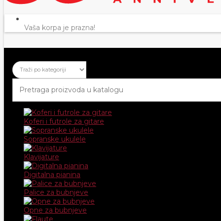
Vaša korpa je prazna!
Koferi i futrole za gitare
Sopranske ukulele
Klavijature
Digitalna pianina
Palice za bubnjeve
Opne za bubnjeve