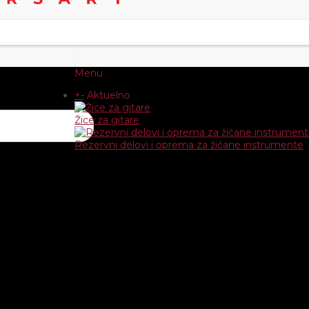
Menu
+
-
Aktuelno
Žice za gitare
Rezervni delovi i oprema za žičane instrumente