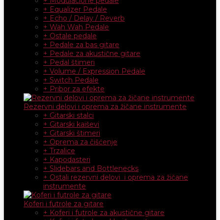
+ Modulacione pedale
+ Equalizer Pedale
+ Echo / Delay / Reverb
+ Wah Wah Pedale
+ Ostale pedale
+ Pedale za bas gitare
+ Pedale za akustične gitare
+ Pedal štimeri
+ Volume / Expression Pedale
+ Switch Pedale
+ Pribor za efekte
Rezervni delovi i oprema za žičane instrumente
+ Gitarski stalci
+ Gitarski kaiševi
+ Gitarski štimeri
+ Oprema za čišćenje
+ Trzalice
+ Kapodasteri
+ Slidebars and Bottlenecks
+ Ostali rezervni delovi i oprema za žičane
instrumente
Koferi i futrole za gitare
+ Koferi i futrole za akustične gitare