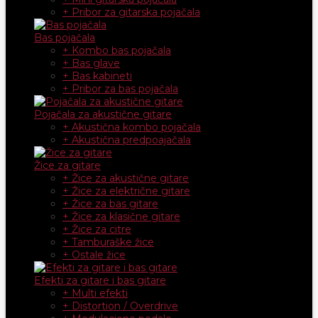
+ Pribor za gitarska pojačala
Bas pojačala
+ Kombo bas pojačala
+ Bas glave
+ Bas kabineti
+ Pribor za bas pojačala
Pojačala za akustične gitare
+ Akustična kombo pojačala
+ Akustična predpoajačala
Žice za gitare
+ Žice za akustične gitare
+ Žice za električne gitare
+ Žice za bas gitare
+ Žice za klasične gitare
+ Žice za citre
+ Tamburaške žice
+ Ostale žice
Efekti za gitare i bas gitare
+ Multi efekti
+ Distortion / Overdrive