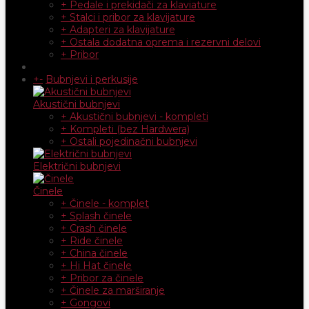
+ Pedale i prekidači za klaviature
+ Stalci i pribor za klavijature
+ Adapteri za klavijature
+ Ostala dodatna oprema i rezervni delovi
+ Pribor
+
-
Bubnjevi i perkusije
Akustični bubnjevi
+ Akustični bubnjevi - kompleti
+ Kompleti (bez Hardwera)
+ Ostali pojedinačni bubnjevi
Električni bubnjevi
Činele
+ Činele - komplet
+ Splash činele
+ Crash činele
+ Ride činele
+ China činele
+ Hi Hat činele
+ Pribor za činele
+ Činele za marširanje
+ Gongovi