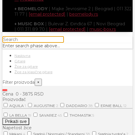
♦
BEOMELODY
| Majke Jevrosime 2 | Beograd | 011 322
11 77 |
[email protected]
|
beomelody.rs
♦
MUSIC BOX
| Bulevar Z. Đinđića 67 | Novi Beograd
| 011 311 89 70 |
[email protected]
|
music-box.rs
Enter search phase above...
Naslovna
Gitare
Žice za gitare
Žice za klasične gitare
Filter proizvoda
×
Cena
0
-
3875
RSD
Proizvođač
AQUILA
1
AUGUSTINE
2
DADDARIO
38
ERNIE BALL
12
LA BELLA
19
SAVAREZ
45
THOMASTIK
5
Prikaži sve
Napetost žice
Mekani
4
Srednji / Normalni / Standarni
38
Srednja tvrdoća
2