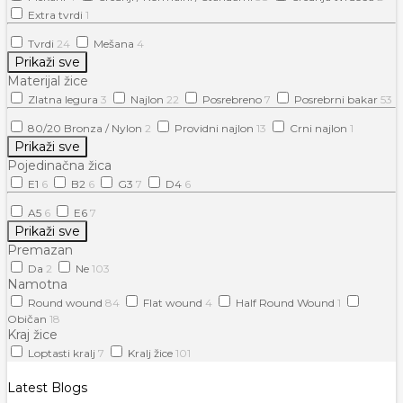
Extra tvrdi
1
Tvrdi
24
Mešana
4
Prikaži sve
Materijal žice
Zlatna legura
3
Najlon
22
Posrebreno
7
Posrebrni bakar
53
80/20 Bronza / Nylon
2
Providni najlon
13
Crni najlon
1
Prikaži sve
Pojedinačna žica
E1
6
B2
6
G3
7
D4
6
A5
6
E6
7
Prikaži sve
Premazan
Da
2
Ne
103
Namotna
Round wound
84
Flat wound
4
Half Round Wound
1
Običan
18
Kraj žice
Loptasti kralj
7
Kralj žice
101
Latest Blogs