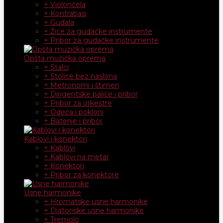
+ Violončela
+ Kontrabasi
+ Gudala
+ Žice za gudačke instrumente
+ Pribor za gudačke instrumente
Opšta muzička oprema
+ Stalci
+ Stolice bez naslona
+ Metronomi i štimeri
+ Dirigentske palice i pribor
+ Pribor za orkestre
+ Odeća i pokloni
+ Baterije i pribor
Kablovi i konektori
+ Kablovi
+ Kablovi na metar
+ Konektori
+ Pribor za konektore
Usne harmonike
+ Hromatske usne harmonike
+ Diatonske usne harmonike
+ Tremolo