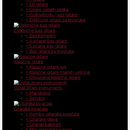
+ LP gitare
+ Gitare ostalih oblika
+ Hollowbody i jazz gitare
+ Elekticne gitare za levoruke
Električne bas gitare
+ Bas kompleti
+ 4-žičane bas gitare
+ 5-žičane bas gitare
+ Bas gitare za levoruke
Klasične gitare
+ Klasične gitare 4/4
+ Klasične gitare manjih veličina
+ Ozvučene klasične gitare
Ostali žičani instrumenti
+ Mandoline
+ Bendžo
Gitarska pojačala
+ Kombo gitarska pojačala
+ Gitarske glave
+ Gitarski kabineti
+ Mini gitarska pojačala