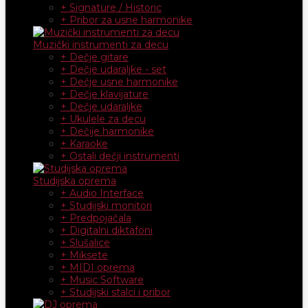
+ Signature / Historic
+ Pribor za usne harmonike
Muzički instrumenti za decu
+ Dečje gitare
+ Dečje udaraljke - set
+ Dečje usne harmonike
+ Dečje klavijature
+ Dečje udaraljke
+ Ukulele za decu
+ Dečije harmonike
+ Karaoke
+ Ostali dečji instrumenti
Studijska oprema
+ Audio Interface
+ Studijski monitori
+ Predpojačala
+ Digitalni diktafoni
+ Slušalice
+ Miksete
+ MIDI oprema
+ Music Software
+ Studijski stalci i pribor