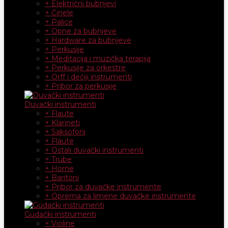
+ Električni bubnjevi
+ Činele
+ Palice
+ Opne za bubnjeve
+ Hardware za bubnjeve
+ Perkusije
+ Meditacija i muzička terapija
+ Perkusije za orkestre
+ Orff i dečiji instrumenti
+ Pribor za perkusije
Duvački instrumenti
+ Flaute
+ Klarineti
+ Saksofoni
+ Flaute
+ Ostali duvački instrumenti
+ Trube
+ Horne
+ Baritoni
+ Pribor za duvačke instrumente
+ Oprema za limene duvačke instrumente
Gudački instrumenti
+ Violine