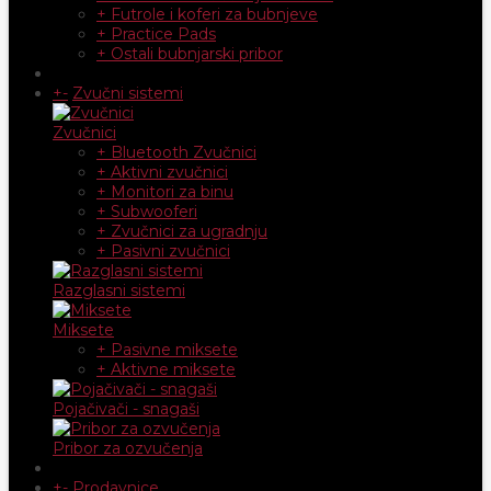
+ Futrole i koferi za bubnjeve
+ Practice Pads
+ Ostali bubnjarski pribor
+
-
Zvučni sistemi
Zvučnici
+ Bluetooth Zvučnici
+ Aktivni zvučnici
+ Monitori za binu
+ Subwooferi
+ Zvučnici za ugradnju
+ Pasivni zvučnici
Razglasni sistemi
Miksete
+ Pasivne miksete
+ Aktivne miksete
Pojačivači - snagaši
Pribor za ozvučenja
+
-
Prodavnice