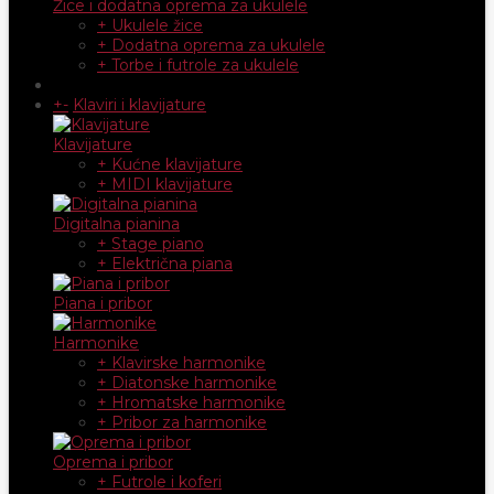
Žice i dodatna oprema za ukulele
+ Ukulele žice
+ Dodatna oprema za ukulele
+ Torbe i futrole za ukulele
+
-
Klaviri i klavijature
Klavijature
+ Kućne klavijature
+ MIDI klavijature
Digitalna pianina
+ Stage piano
+ Električna piana
Piana i pribor
Harmonike
+ Klavirske harmonike
+ Diatonske harmonike
+ Hromatske harmonike
+ Pribor za harmonike
Oprema i pribor
+ Futrole i koferi