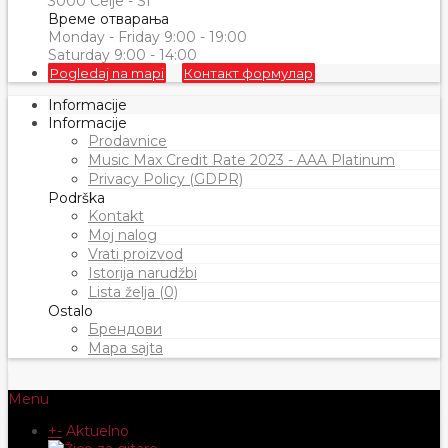
3000 Celje - SI
Време отварања
Monday - Friday 9:00 - 19:00
Saturday 9:00 - 14:00
Pogledaj na mapi
Контакт формулар
Informacije
Informacije
Prodavnice
Music Max Credit Rate 2023 - AAA Platinum
Privacy Policy (GDPR)
Podrška
Kontakt
Moj nalog
Vrati proizvod
Istorija narudžbi
Lista želja (0)
Ostalo
Брендови
Mapa sajta
Menu
+
-
Aktuelno