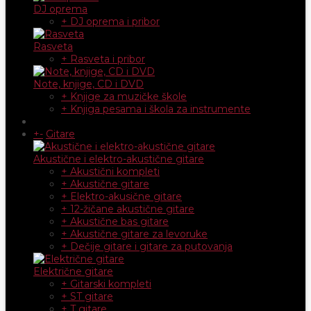
DJ oprema
+ DJ oprema i pribor
Rasveta
+ Rasveta i pribor
Note, knjige, CD i DVD
+ Knjige za muzičke škole
+ Knjiga pesama i škola za instrumente
+
-
Gitare
Akustične i elektro-akustične gitare
+ Akustični kompleti
+ Akustične gitare
+ Elektro-akusične gitare
+ 12-žičane akustične gitare
+ Akustične bas gitare
+ Akustične gitare za levoruke
+ Dečije gitare i gitare za putovanja
Električne gitare
+ Gitarski kompleti
+ ST gitare
+ T gitare