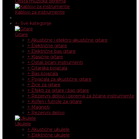
Opšta muzička oprema
Kablovi za instrumente
+
-
Sve kategorije
Gitare
+ Akustične i elektro-akustične gitare
+ Električne gitare
+ Električne bas gitare
+ Klasične gitare
+ Ostali žičani instrumenti
+ Gitarska pojačala
+ Bas pojačala
+ Pojačala za akustične gitare
+ Žice za gitare
+ Efekti za gitare i bas gitare
+ Rezervni delovi i oprema za žičane instrumente
+ Koferi i futrole za gitare
+ Magneti
+ Rezervni delovi
Ukulele
+ Akustične ukulele
+ Električne ukulele