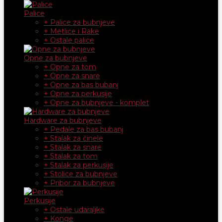
Palice
+ Palice za bubnjeve
+ Metlice i Rake
+ Ostale palice
Opne za bubnjeve
+ Opne za tom
+ Opne za snare
+ Opne za bas bubanj
+ Opne za perkusije
+ Opne za bubnjeve - komplet
Hardware za bubnjeve
+ Pedale za bas bubanj
+ Stalak za činele
+ Stalak za snare
+ Stalak za tom
+ Stalak za perkusije
+ Stolice za bubnjeve
+ Pribor za bubnjeve
Perkusije
+ Ostale udaraljke
+ Konge