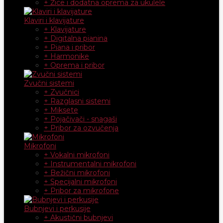
+ Žice i dodatna oprema za ukulele
Klaviri i klavijature
+ Klavijature
+ Digitalna pianina
+ Piana i pribor
+ Harmonike
+ Oprema i pribor
Zvučni sistemi
+ Zvučnici
+ Razglasni sistemi
+ Miksete
+ Pojačivači - snagaši
+ Pribor za ozvučenja
Mikrofoni
+ Vokalni mikrofoni
+ Instrumentalni mikrofoni
+ Bežični mikrofoni
+ Specijalni mikrofoni
+ Pribor za mikrofone
Bubnjevi i perkusije
+ Akustični bubnjevi