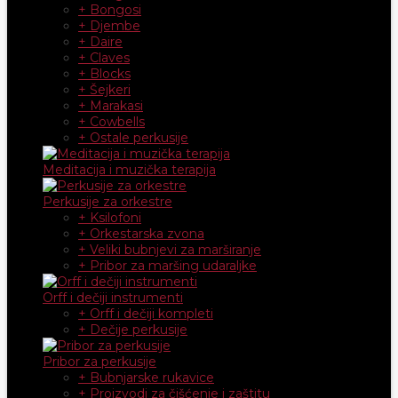
+ Bongosi
+ Djembe
+ Daire
+ Claves
+ Blocks
+ Šejkeri
+ Marakasi
+ Cowbells
+ Ostale perkusije
Meditacija i muzička terapija
Perkusije za orkestre
+ Ksilofoni
+ Orkestarska zvona
+ Veliki bubnjevi za marširanje
+ Pribor za maršing udaraljke
Orff i dečiji instrumenti
+ Orff i dečiji kompleti
+ Dečije perkusije
Pribor za perkusije
+ Bubnjarske rukavice
+ Proizvodi za čišćenje i zaštitu