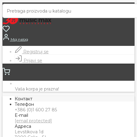
Moj nalog
Registruj se
Prijavi se
Vaša korpa je prazna!
Контакт
Телефон
+386 (0)1 600 27 85
E-mail
[email protected]
Адреса
Levstikova 1d