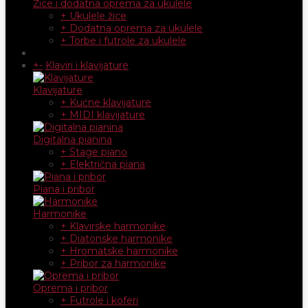
Žice i dodatna oprema za ukulele
+ Ukulele žice
+ Dodatna oprema za ukulele
+ Torbe i futrole za ukulele
+
-
Klaviri i klavijature
Klavijature
+ Kućne klavijature
+ MIDI klavijature
Digitalna pianina
+ Stage piano
+ Električna piana
Piana i pribor
Harmonike
+ Klavirske harmonike
+ Diatonske harmonike
+ Hromatske harmonike
+ Pribor za harmonike
Oprema i pribor
+ Futrole i koferi