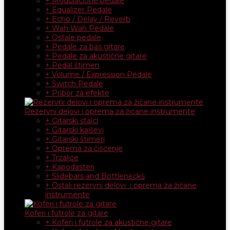
+ Modulacione pedale
+ Equalizer Pedale
+ Echo / Delay / Reverb
+ Wah Wah Pedale
+ Ostale pedale
+ Pedale za bas gitare
+ Pedale za akustične gitare
+ Pedal štimeri
+ Volume / Expression Pedale
+ Switch Pedale
+ Pribor za efekte
Rezervni delovi i oprema za žičane instrumente
+ Gitarski stalci
+ Gitarski kaiševi
+ Gitarski štimeri
+ Oprema za čišćenje
+ Trzalice
+ Kapodasteri
+ Slidebars and Bottlenecks
+ Ostali rezervni delovi i oprema za žičane
instrumente
Koferi i futrole za gitare
+ Koferi i futrole za akustične gitare