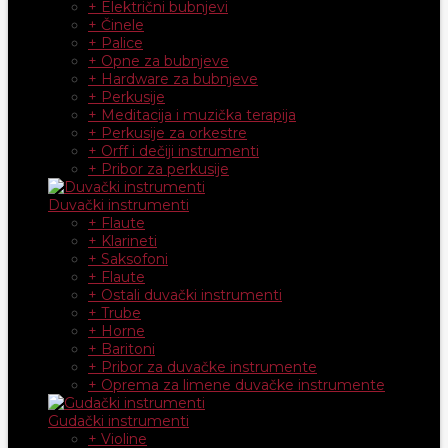
+ Električni bubnjevi
+ Činele
+ Palice
+ Opne za bubnjeve
+ Hardware za bubnjeve
+ Perkusije
+ Meditacija i muzička terapija
+ Perkusije za orkestre
+ Orff i dečiji instrumenti
+ Pribor za perkusije
Duvački instrumenti
+ Flaute
+ Klarineti
+ Saksofoni
+ Flaute
+ Ostali duvački instrumenti
+ Trube
+ Horne
+ Baritoni
+ Pribor za duvačke instrumente
+ Oprema za limene duvačke instrumente
Gudački instrumenti
+ Violine