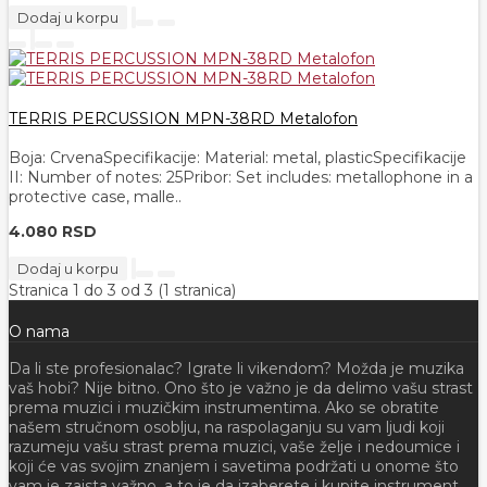
Dodaj u korpu
TERRIS PERCUSSION MPN-38RD Metalofon
Boja: CrvenaSpecifikacije: Material: metal, plasticSpecifikacije
II: Number of notes: 25Pribor: Set includes: metallophone in a
protective case, malle..
4.080 RSD
Dodaj u korpu
Stranica 1 do 3 od 3 (1 stranica)
O nama
Da li ste profesionalac? Igrate li vikendom? Možda je muzika
vaš hobi? Nije bitno. Ono što je važno je da delimo vašu strast
prema muzici i muzičkim instrumentima. Ako se obratite
našem stručnom osoblju, na raspolaganju su vam ljudi koji
razumeju vašu strast prema muzici, vaše želje i nedoumice i
koji će vas svojim znanjem i savetima podržati u onome što
vam je zaista važno, a to je da izaberete i kupite instrument