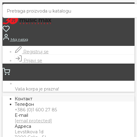
Moj nalog
Registruj se
Prijavi se
Vaša korpa je prazna!
Контакт
Телефон
+386 (0)1 600 27 85
E-mail
[email protected]
Адреса
Levstikova 1d