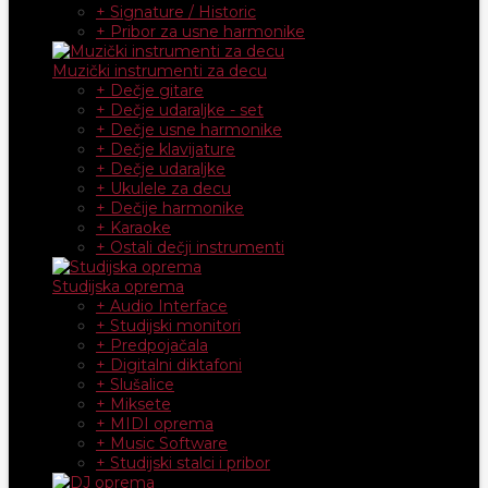
+ Signature / Historic
+ Pribor za usne harmonike
Muzički instrumenti za decu
+ Dečje gitare
+ Dečje udaraljke - set
+ Dečje usne harmonike
+ Dečje klavijature
+ Dečje udaraljke
+ Ukulele za decu
+ Dečije harmonike
+ Karaoke
+ Ostali dečji instrumenti
Studijska oprema
+ Audio Interface
+ Studijski monitori
+ Predpojačala
+ Digitalni diktafoni
+ Slušalice
+ Miksete
+ MIDI oprema
+ Music Software
+ Studijski stalci i pribor