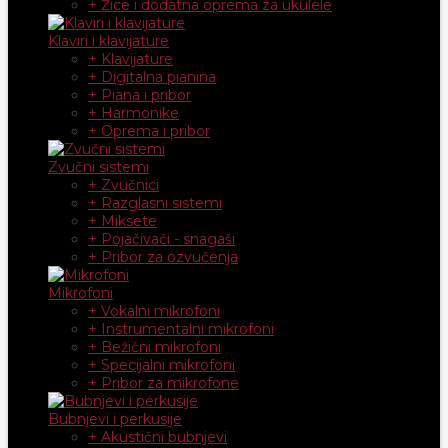
+ Žice i dodatna oprema za ukulele
Klaviri i klavijature
+ Klavijature
+ Digitalna pianina
+ Piana i pribor
+ Harmonike
+ Oprema i pribor
Zvučni sistemi
+ Zvučnici
+ Razglasni sistemi
+ Miksete
+ Pojačivači - snagaši
+ Pribor za ozvučenja
Mikrofoni
+ Vokalni mikrofoni
+ Instrumentalni mikrofoni
+ Bežični mikrofoni
+ Specijalni mikrofoni
+ Pribor za mikrofone
Bubnjevi i perkusije
+ Akustični bubnjevi