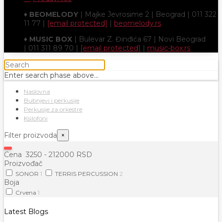
♦
BEOMELODY
| Majke Jevrosime 2 | Beograd | 011 322
11 77 |
[email protected]
|
beomelody.rs
♦
MUSIC BOX
| Bulevar Z. Đinđića 67 | Novi Beograd
| 011 311 89 70 |
[email protected]
|
music-box.rs
Enter search phase above...
Naslovna
Bubnjevi i perkusije
Perkusije za orkestre
Ksilofoni
Filter proizvoda
×
Cena
3250
-
212000
RSD
Proizvođač
SONOR
1
TERRIS PERCUSSION
2
Boja
Crvena
1
Latest Blogs