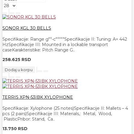
SONOR KGL 30 BELLS
Specifikacije: Range g""-c"""""Specifikacije II: Tuning: A= 442
HzSpecifikacije III: Mounted in a lockable transport
caseKarakteristike: Pitch Range G..
258.625 RSD
Dodaj u korpu
TERRIS XPN-53IBK XYLOPHONE
Specifikacije: Xylophone (25 notes)Specifikacije II: Mallets – 4
pcs (2 pairs)Specifikacije III: Materials,: Metal, Wood,
PlasticPribor: Stand, Ca..
13.750 RSD