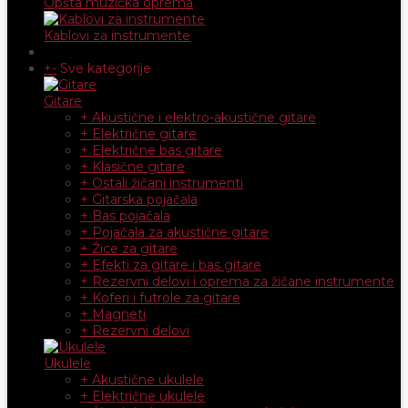
Opšta muzička oprema
Kablovi za instrumente
+
-
Sve kategorije
Gitare
+ Akustične i elektro-akustične gitare
+ Električne gitare
+ Električne bas gitare
+ Klasične gitare
+ Ostali žičani instrumenti
+ Gitarska pojačala
+ Bas pojačala
+ Pojačala za akustične gitare
+ Žice za gitare
+ Efekti za gitare i bas gitare
+ Rezervni delovi i oprema za žičane instrumente
+ Koferi i futrole za gitare
+ Magneti
+ Rezervni delovi
Ukulele
+ Akustične ukulele
+ Električne ukulele