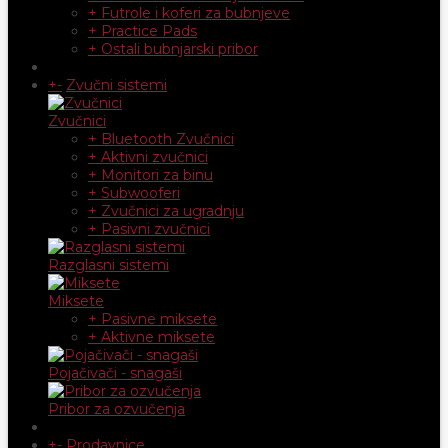
+ Futrole i koferi za bubnjeve
+ Practice Pads
+ Ostali bubnjarski pribor
+
-
Zvučni sistemi
Zvučnici
+ Bluetooth Zvučnici
+ Aktivni zvučnici
+ Monitori za binu
+ Subwooferi
+ Zvučnici za ugradnju
+ Pasivni zvučnici
Razglasni sistemi
Miksete
+ Pasivne miksete
+ Aktivne miksete
Pojačivači - snagaši
Pribor za ozvučenja
+
-
Prodavnice