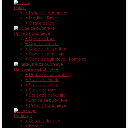
Palice
+ Palice za bubnjeve
+ Metlice i Rake
+ Ostale palice
Opne za bubnjeve
+ Opne za tom
+ Opne za snare
+ Opne za bas bubanj
+ Opne za perkusije
+ Opne za bubnjeve - komplet
Hardware za bubnjeve
+ Pedale za bas bubanj
+ Stalak za činele
+ Stalak za snare
+ Stalak za tom
+ Stalak za perkusije
+ Stolice za bubnjeve
+ Pribor za bubnjeve
Perkusije
+ Ostale udaraljke
+ Konge