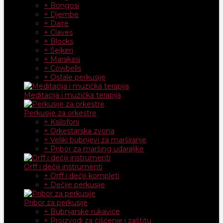
+ Bongosi
+ Djembe
+ Daire
+ Claves
+ Blocks
+ Šejkeri
+ Marakasi
+ Cowbells
+ Ostale perkusije
Meditacija i muzička terapija
Perkusije za orkestre
+ Ksilofoni
+ Orkestarska zvona
+ Veliki bubnjevi za marširanje
+ Pribor za maršing udaraljke
Orff i dečiji instrumenti
+ Orff i dečiji kompleti
+ Dečije perkusije
Pribor za perkusije
+ Bubnjarske rukavice
+ Proizvodi za čišćenje i zaštitu