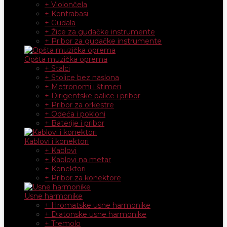
+ Violončela
+ Kontrabasi
+ Gudala
+ Žice za gudačke instrumente
+ Pribor za gudačke instrumente
Opšta muzička oprema
+ Stalci
+ Stolice bez naslona
+ Metronomi i štimeri
+ Dirigentske palice i pribor
+ Pribor za orkestre
+ Odeća i pokloni
+ Baterije i pribor
Kablovi i konektori
+ Kablovi
+ Kablovi na metar
+ Konektori
+ Pribor za konektore
Usne harmonike
+ Hromatske usne harmonike
+ Diatonske usne harmonike
+ Tremolo