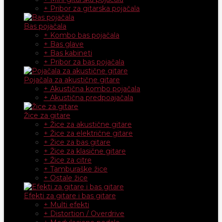
+ Pribor za gitarska pojačala
Bas pojačala
+ Kombo bas pojačala
+ Bas glave
+ Bas kabineti
+ Pribor za bas pojačala
Pojačala za akustične gitare
+ Akustična kombo pojačala
+ Akustična predpoajačala
Žice za gitare
+ Žice za akustične gitare
+ Žice za električne gitare
+ Žice za bas gitare
+ Žice za klasične gitare
+ Žice za citre
+ Tamburaške žice
+ Ostale žice
Efekti za gitare i bas gitare
+ Multi efekti
+ Distortion / Overdrive