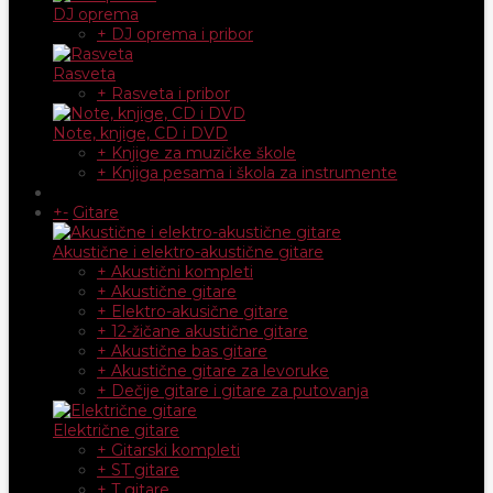
DJ oprema
+ DJ oprema i pribor
Rasveta
+ Rasveta i pribor
Note, knjige, CD i DVD
+ Knjige za muzičke škole
+ Knjiga pesama i škola za instrumente
+
-
Gitare
Akustične i elektro-akustične gitare
+ Akustični kompleti
+ Akustične gitare
+ Elektro-akusične gitare
+ 12-žičane akustične gitare
+ Akustične bas gitare
+ Akustične gitare za levoruke
+ Dečije gitare i gitare za putovanja
Električne gitare
+ Gitarski kompleti
+ ST gitare
+ T gitare