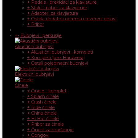
+ Pedale i prekidači za klaviature
+ Stalci i pribor za klavijature
+ Adapteri za klavijature
+ Ostala dodatna oprema i rezervni delovi
+ Pribor
+
-
Bubnjevi i perkusije
Akustični bubnjevi
+ Akustični bubnjevi - kompleti
+ Kompleti (bez Hardwera)
+ Ostali pojedinačni bubnjevi
Električni bubnjevi
Činele
+ Činele - komplet
+ Splash činele
+ Crash činele
+ Ride činele
+ China činele
+ Hi Hat činele
+ Pribor za činele
+ Činele za marširanje
+ Gongovi