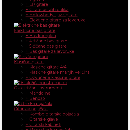
+ LP gitare
+ Gitare ostalih oblika
+ Hollowbody i jazz gitare
+ Elekticne gitare za levoruke
Električne bas gitare
+ Bas kompleti
+ 4-žičane bas gitare
+ 5-žičane bas gitare
+ Bas gitare za levoruke
Klasične gitare
+ Klasične gitare 4/4
+ Klasične gitare manjih veličina
+ Ozvučene klasične gitare
Ostali žičani instrumenti
+ Mandoline
+ Bendžo
Gitarska pojačala
+ Kombo gitarska pojačala
+ Gitarske glave
+ Gitarski kabineti
+ Mini gitarska pojačala