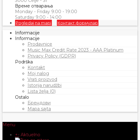
3000 Celje - SI
Време отварања
Monday - Friday 9:00 - 19:00
Saturday 9:00 - 14:00
Pogledaj na mapi
Контакт формулар
Informacije
Informacije
Prodavnice
Music Max Credit Rate 2023 - AAA Platinum
Privacy Policy (GDPR)
Podrška
Kontakt
Moj nalog
Vrati proizvod
Istorija narudžbi
Lista želja (0)
Ostalo
Брендови
Mapa sajta
Menu
+
-
Aktuelno