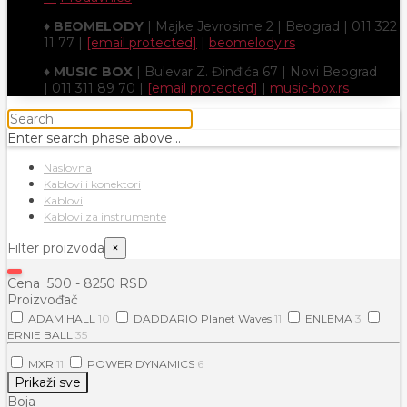
♦
BEOMELODY
| Majke Jevrosime 2 | Beograd | 011 322
11 77 |
[email protected]
|
beomelody.rs
♦
MUSIC BOX
| Bulevar Z. Đinđića 67 | Novi Beograd
| 011 311 89 70 |
[email protected]
|
music-box.rs
Enter search phase above...
Naslovna
Kablovi i konektori
Kablovi
Kablovi za instrumente
Filter proizvoda
×
Cena
500
-
8250
RSD
Proizvođač
ADAM HALL
10
DADDARIO Planet Waves
11
ENLEMA
3
ERNIE BALL
35
MXR
11
POWER DYNAMICS
6
Prikaži sve
Boja