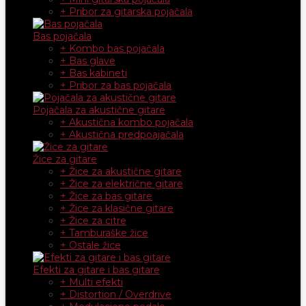
+ Pribor za gitarska pojačala
Bas pojačala
+ Kombo bas pojačala
+ Bas glave
+ Bas kabineti
+ Pribor za bas pojačala
Pojačala za akustične gitare
+ Akustična kombo pojačala
+ Akustična predpoajačala
Žice za gitare
+ Žice za akustične gitare
+ Žice za električne gitare
+ Žice za bas gitare
+ Žice za klasične gitare
+ Žice za citre
+ Tamburaške žice
+ Ostale žice
Efekti za gitare i bas gitare
+ Multi efekti
+ Distortion / Overdrive