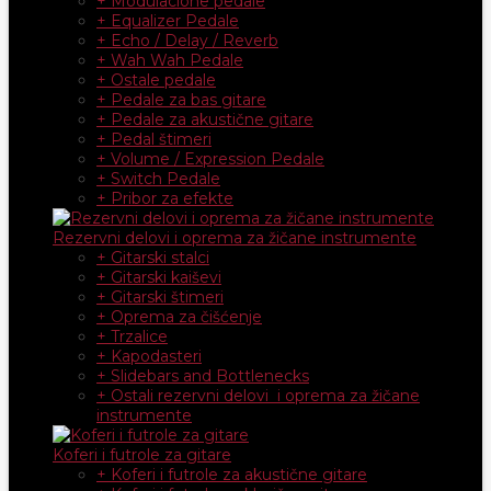
+ Modulacione pedale
+ Equalizer Pedale
+ Echo / Delay / Reverb
+ Wah Wah Pedale
+ Ostale pedale
+ Pedale za bas gitare
+ Pedale za akustične gitare
+ Pedal štimeri
+ Volume / Expression Pedale
+ Switch Pedale
+ Pribor za efekte
Rezervni delovi i oprema za žičane instrumente
+ Gitarski stalci
+ Gitarski kaiševi
+ Gitarski štimeri
+ Oprema za čišćenje
+ Trzalice
+ Kapodasteri
+ Slidebars and Bottlenecks
+ Ostali rezervni delovi i oprema za žičane
instrumente
Koferi i futrole za gitare
+ Koferi i futrole za akustične gitare