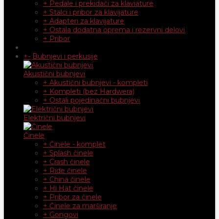
+ Pedale i prekidači za klaviature
+ Stalci i pribor za klavijature
+ Adapteri za klavijature
+ Ostala dodatna oprema i rezervni delovi
+ Pribor
+
-
Bubnjevi i perkusije
Akustični bubnjevi
+ Akustični bubnjevi - kompleti
+ Kompleti (bez Hardwera)
+ Ostali pojedinačni bubnjevi
Električni bubnjevi
Činele
+ Činele - komplet
+ Splash činele
+ Crash činele
+ Ride činele
+ China činele
+ Hi Hat činele
+ Pribor za činele
+ Činele za marširanje
+ Gongovi