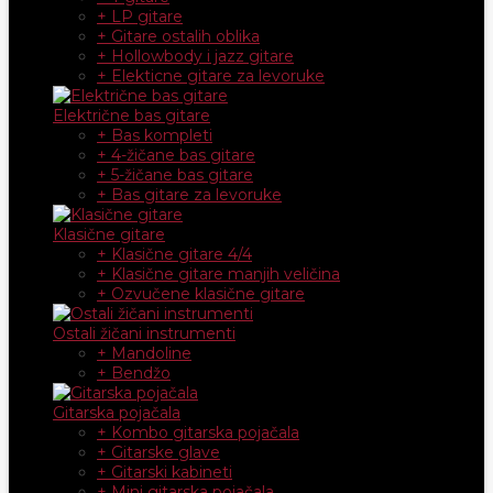
+ LP gitare
+ Gitare ostalih oblika
+ Hollowbody i jazz gitare
+ Elekticne gitare za levoruke
Električne bas gitare
+ Bas kompleti
+ 4-žičane bas gitare
+ 5-žičane bas gitare
+ Bas gitare za levoruke
Klasične gitare
+ Klasične gitare 4/4
+ Klasične gitare manjih veličina
+ Ozvučene klasične gitare
Ostali žičani instrumenti
+ Mandoline
+ Bendžo
Gitarska pojačala
+ Kombo gitarska pojačala
+ Gitarske glave
+ Gitarski kabineti
+ Mini gitarska pojačala