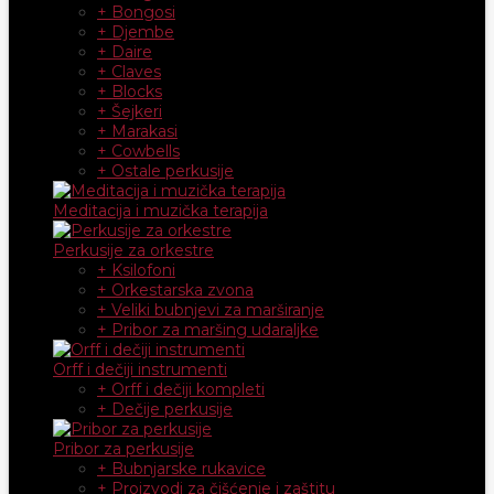
+ Bongosi
+ Djembe
+ Daire
+ Claves
+ Blocks
+ Šejkeri
+ Marakasi
+ Cowbells
+ Ostale perkusije
Meditacija i muzička terapija
Perkusije za orkestre
+ Ksilofoni
+ Orkestarska zvona
+ Veliki bubnjevi za marširanje
+ Pribor za maršing udaraljke
Orff i dečiji instrumenti
+ Orff i dečiji kompleti
+ Dečije perkusije
Pribor za perkusije
+ Bubnjarske rukavice
+ Proizvodi za čišćenje i zaštitu