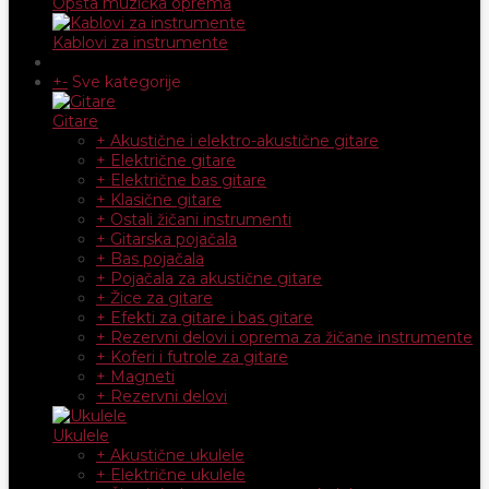
Opšta muzička oprema
Kablovi za instrumente
+
-
Sve kategorije
Gitare
+ Akustične i elektro-akustične gitare
+ Električne gitare
+ Električne bas gitare
+ Klasične gitare
+ Ostali žičani instrumenti
+ Gitarska pojačala
+ Bas pojačala
+ Pojačala za akustične gitare
+ Žice za gitare
+ Efekti za gitare i bas gitare
+ Rezervni delovi i oprema za žičane instrumente
+ Koferi i futrole za gitare
+ Magneti
+ Rezervni delovi
Ukulele
+ Akustične ukulele
+ Električne ukulele