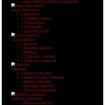
+ Žice i dodatna oprema za ukulele
Klaviri i klavijature
+ Klavijature
+ Digitalna pianina
+ Piana i pribor
+ Harmonike
+ Oprema i pribor
Zvučni sistemi
+ Zvučnici
+ Razglasni sistemi
+ Miksete
+ Pojačivači - snagaši
+ Pribor za ozvučenja
Mikrofoni
+ Vokalni mikrofoni
+ Instrumentalni mikrofoni
+ Bežični mikrofoni
+ Specijalni mikrofoni
+ Pribor za mikrofone
Bubnjevi i perkusije
+ Akustični bubnjevi