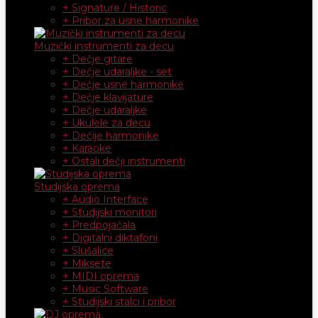
+ Signature / Historic
+ Pribor za usne harmonike
Muzički instrumenti za decu
+ Dečje gitare
+ Dečje udaraljke - set
+ Dečje usne harmonike
+ Dečje klavijature
+ Dečje udaraljke
+ Ukulele za decu
+ Dečije harmonike
+ Karaoke
+ Ostali dečji instrumenti
Studijska oprema
+ Audio Interface
+ Studijski monitori
+ Predpojačala
+ Digitalni diktafoni
+ Slušalice
+ Miksete
+ MIDI oprema
+ Music Software
+ Studijski stalci i pribor