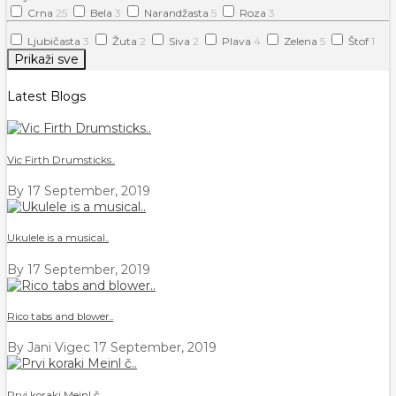
Crna
25
Bela
3
Narandžasta
5
Roza
3
Ljubičasta
3
Žuta
2
Siva
2
Plava
4
Zelena
5
Štof
1
Prikaži sve
Latest Blogs
Vic Firth Drumsticks..
By
17 September, 2019
Ukulele is a musical..
By
17 September, 2019
Rico tabs and blower..
By Jani Vigec
17 September, 2019
Prvi koraki Meinl č..