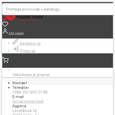
Moj nalog
Registruj se
Prijavi se
Vaša korpa je prazna!
Контакт
Телефон
+386 (0)1 600 27 85
E-mail
[email protected]
Адреса
Levstikova 1d