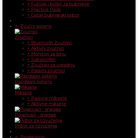
+ Futrole i koferi za bubnjeve
+ Practice Pads
+ Ostali bubnjarski pribor
+
-
Zvučni sistemi
Zvučnici
+ Bluetooth Zvučnici
+ Aktivni zvučnici
+ Monitori za binu
+ Subwooferi
+ Zvučnici za ugradnju
+ Pasivni zvučnici
Razglasni sistemi
Miksete
+ Pasivne miksete
+ Aktivne miksete
Pojačivači - snagaši
Pribor za ozvučenja
+
-
Prodavnice