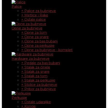
Palice
+ Palice za bubnjeve
+ Metlice i Rake
+ Ostale palice
Opne za bubnjeve
+ Opne za tom
+ Opne za snare
+ Opne za bas bubanj
+ Opne za perkusije
+ Opne za bubnjeve - komplet
Hardware za bubnjeve
+ Pedale za bas bubanj
+ Stalak za činele
+ Stalak za snare
+ Stalak za tom
+ Stalak za perkusije
+ Stolice za bubnjeve
+ Pribor za bubnjeve
Perkusije
+ Ostale udaraljke
+ Konge