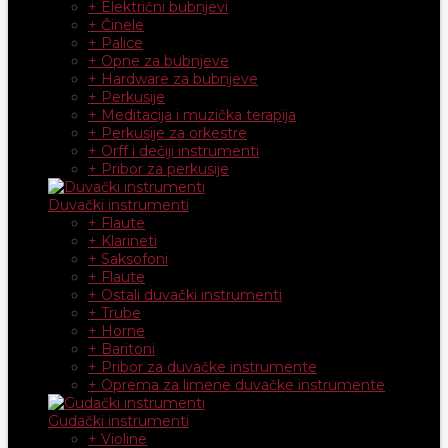
+ Električni bubnjevi
+ Činele
+ Palice
+ Opne za bubnjeve
+ Hardware za bubnjeve
+ Perkusije
+ Meditacija i muzička terapija
+ Perkusije za orkestre
+ Orff i dečiji instrumenti
+ Pribor za perkusije
Duvački instrumenti
+ Flaute
+ Klarineti
+ Saksofoni
+ Flaute
+ Ostali duvački instrumenti
+ Trube
+ Horne
+ Baritoni
+ Pribor za duvačke instrumente
+ Oprema za limene duvačke instrumente
Gudački instrumenti
+ Violine