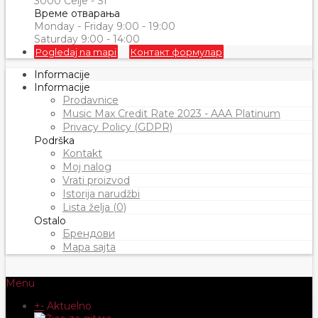
3000 Celje - SI
Време отварања
Monday - Friday 9:00 - 19:00
Saturday 9:00 - 14:00
Pogledaj na mapi
Контакт формулар
Informacije
Informacije
Prodavnice
Music Max Credit Rate 2023 - AAA Platinum
Privacy Policy (GDPR)
Podrška
Kontakt
Moj nalog
Vrati proizvod
Istorija narudžbi
Lista želja (0)
Ostalo
Брендови
Mapa sajta
Menu
+
-
Aktuelno