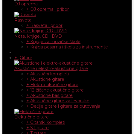
DJ oprema
+ DJ oprema i pribor
Rasveta
+ Rasveta i pribor
Note, knjige, CD i DVD
+ Knjige za muzičke škole
+ Knjiga pesama i škola za instrumente
+
-
Gitare
Akustične i elektro-akustične gitare
+ Akustični kompleti
+ Akustične gitare
+ Elektro-akusične gitare
+ 12-žičane akustične gitare
+ Akustične bas gitare
+ Akustične gitare za levoruke
+ Dečije gitare i gitare za putovanja
Električne gitare
+ Gitarski kompleti
+ ST gitare
+ T gitare