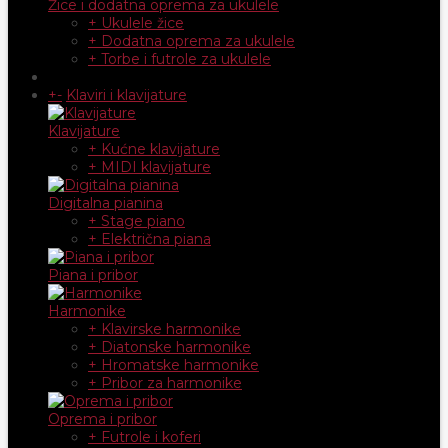
Žice i dodatna oprema za ukulele
+ Ukulele žice
+ Dodatna oprema za ukulele
+ Torbe i futrole za ukulele
+
-
Klaviri i klavijature
Klavijature
+ Kućne klavijature
+ MIDI klavijature
Digitalna pianina
+ Stage piano
+ Električna piana
Piana i pribor
Harmonike
+ Klavirske harmonike
+ Diatonske harmonike
+ Hromatske harmonike
+ Pribor za harmonike
Oprema i pribor
+ Futrole i koferi