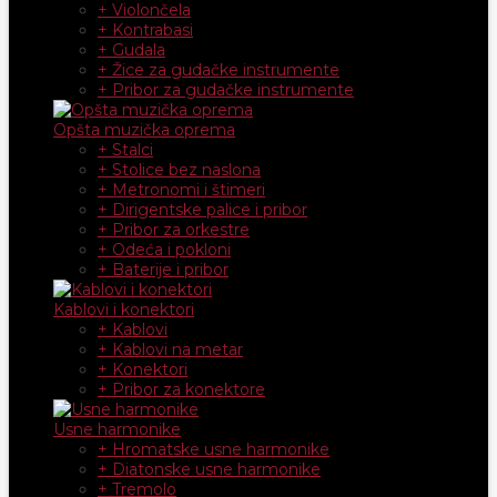
+ Violončela
+ Kontrabasi
+ Gudala
+ Žice za gudačke instrumente
+ Pribor za gudačke instrumente
Opšta muzička oprema
+ Stalci
+ Stolice bez naslona
+ Metronomi i štimeri
+ Dirigentske palice i pribor
+ Pribor za orkestre
+ Odeća i pokloni
+ Baterije i pribor
Kablovi i konektori
+ Kablovi
+ Kablovi na metar
+ Konektori
+ Pribor za konektore
Usne harmonike
+ Hromatske usne harmonike
+ Diatonske usne harmonike
+ Tremolo