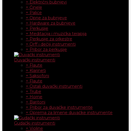
+ Električni bubnjevi
+ Činele
+ Palice
+ Opne za bubnjeve
+ Hardware za bubnjeve
+ Perkusije
+ Meditacija i muzička terapija
+ Perkusije za orkestre
+ Orff i dečiji instrumenti
+ Pribor za perkusije
Duvački instrumenti
+ Flaute
+ Klarineti
+ Saksofoni
+ Flaute
+ Ostali duvački instrumenti
+ Trube
+ Horne
+ Baritoni
+ Pribor za duvačke instrumente
+ Oprema za limene duvačke instrumente
Gudački instrumenti
+ Violine