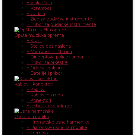
+ Violončela
+ Kontrabasi
+ Gudala
+ Žice za gudačke instrumente
+ Pribor za gudačke instrumente
Opšta muzička oprema
+ Stalci
+ Stolice bez naslona
+ Metronomi i štimeri
+ Dirigentske palice i pribor
+ Pribor za orkestre
+ Odeća i pokloni
+ Baterije i pribor
Kablovi i konektori
+ Kablovi
+ Kablovi na metar
+ Konektori
+ Pribor za konektore
Usne harmonike
+ Hromatske usne harmonike
+ Diatonske usne harmonike
+ Tremolo