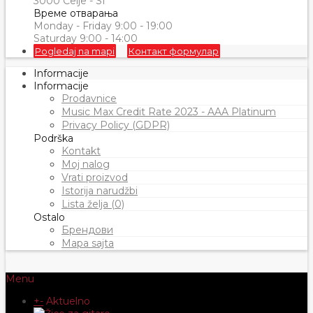
3000 Celje - SI
Време отварања
Monday - Friday 9:00 - 19:00
Saturday 9:00 - 14:00
Pogledaj na mapi
Контакт формулар
Informacije
Informacije
Prodavnice
Music Max Credit Rate 2023 - AAA Platinum
Privacy Policy (GDPR)
Podrška
Kontakt
Moj nalog
Vrati proizvod
Istorija narudžbi
Lista želja (0)
Ostalo
Брендови
Mapa sajta
Menu
+
-
Aktuelno