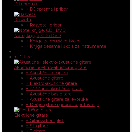
DJ oprema
+ DJ oprema i pribor
Rasveta
+ Rasveta i pribor
Note, knjige, CD i DVD
+ Knjige za muzičke škole
+ Knjiga pesama i škola za instrumente
+
-
Gitare
Akustične i elektro-akustične gitare
+ Akustični kompleti
+ Akustične gitare
+ Elektro-akusične gitare
+ 12-žičane akustične gitare
+ Akustične bas gitare
+ Akustične gitare za levoruke
+ Dečije gitare i gitare za putovanja
Električne gitare
+ Gitarski kompleti
+ ST gitare
+ T gitare