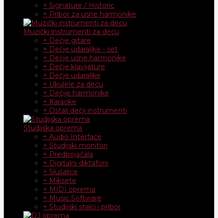
+ Signature / Historic
+ Pribor za usne harmonike
Muzički instrumenti za decu
+ Dečje gitare
+ Dečje udaraljke - set
+ Dečje usne harmonike
+ Dečje klavijature
+ Dečje udaraljke
+ Ukulele za decu
+ Dečije harmonike
+ Karaoke
+ Ostali dečji instrumenti
Studijska oprema
+ Audio Interface
+ Studijski monitori
+ Predpojačala
+ Digitalni diktafoni
+ Slušalice
+ Miksete
+ MIDI oprema
+ Music Software
+ Studijski stalci i pribor