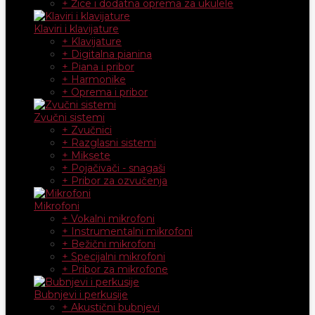
+ Žice i dodatna oprema za ukulele
Klaviri i klavijature
+ Klavijature
+ Digitalna pianina
+ Piana i pribor
+ Harmonike
+ Oprema i pribor
Zvučni sistemi
+ Zvučnici
+ Razglasni sistemi
+ Miksete
+ Pojačivači - snagaši
+ Pribor za ozvučenja
Mikrofoni
+ Vokalni mikrofoni
+ Instrumentalni mikrofoni
+ Bežični mikrofoni
+ Specijalni mikrofoni
+ Pribor za mikrofone
Bubnjevi i perkusije
+ Akustični bubnjevi