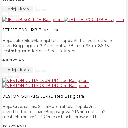
Dodaj u korpu
JET JJB-300 LPB Bas gitara
Boja: Lake BlueMaterijal tela: TopolaVrat: JavorFretboard:
JavorBroj pragova: 21Širina nut-a: 38.1 mmSkala: 86.36
cmPickguard: Tortoise ShellElektroni..
48.925 RSD
Dodaj u korpu
VESTON GUITARS JB-RD Red Bas gitara
Boja: CrvenaFiniš: SjajniMaterijal tela: TopolaVrat:
JavorFretboard: JavorBroj pragova: 21Širina nut-a: 42
mmElektronika: 2JB Ceramic blackHardware: H..
17.375 RSD