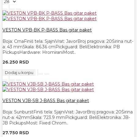
VESTON VPB-BK P-BASS Bas gitar paket
Boja: CrnaFiniš tela: SjajniVrat: JavorBroj pragova: 20Širina nut-
a: 43 mmSkala: 86.36 cmPickguard: BeliElektronika: PB
PickupsHardware: HromiraniMost..
26.250 RSD
Dodaj u korpu
VESTON VJB-SB J-BASS Bas gitar paket
Boja: SunburstFiniš tela: SjajniVrat: JavorBroj pragova: 20Širina
nut-a: 42mmSkala: 723.9 mmPickguard: BeliElektronika: JB-
JB PickupsMost: Fixed Chrom..
27.750 RSD