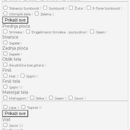
Tobacco Sunburst
1
Sunburst
5
Žuta
1
3-Tone Sunburst
1
Olimpik bela
1
Zelena
2
Prikaži sve
Prednja ploča
Smreka
1
Engelmann Smreka - puno drvo
1
Jasen
1
Stranice
Sapele
1
Zadnja ploča
Sapele
1
Oblik tela
Akustična bas gitara
1
Finiš
Mat
2
Sjajni
9
Finiš tela
Sjajni
10
Materijal tela
Mahagoni
1
Jelka
2
Jasen
2
Javor
1
Lipa
4
Topola
19
Prikaži sve
Vrat
Javor
32