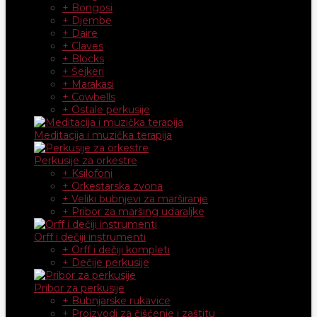
+ Bongosi
+ Djembe
+ Daire
+ Claves
+ Blocks
+ Šejkeri
+ Marakasi
+ Cowbells
+ Ostale perkusije
Meditacija i muzička terapija
Perkusije za orkestre
+ Ksilofoni
+ Orkestarska zvona
+ Veliki bubnjevi za marširanje
+ Pribor za maršing udaraljke
Orff i dečiji instrumenti
+ Orff i dečiji kompleti
+ Dečije perkusije
Pribor za perkusije
+ Bubnjarske rukavice
+ Proizvodi za čišćenje i zaštitu