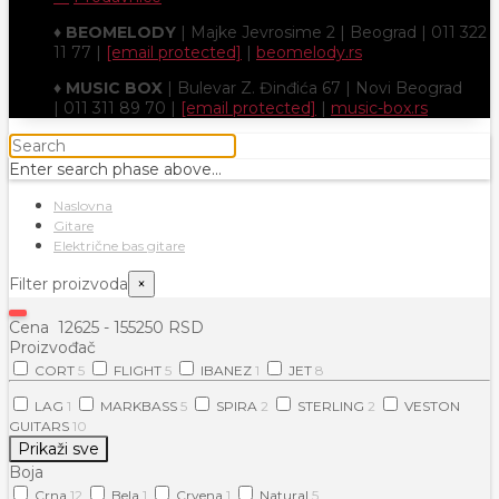
♦
BEOMELODY
| Majke Jevrosime 2 | Beograd | 011 322
11 77 |
[email protected]
|
beomelody.rs
♦
MUSIC BOX
| Bulevar Z. Đinđića 67 | Novi Beograd
| 011 311 89 70 |
[email protected]
|
music-box.rs
Enter search phase above...
Naslovna
Gitare
Električne bas gitare
Filter proizvoda
×
Cena
12625
-
155250
RSD
Proizvođač
CORT
5
FLIGHT
5
IBANEZ
1
JET
8
LAG
1
MARKBASS
5
SPIRA
2
STERLING
2
VESTON
GUITARS
10
Prikaži sve
Boja
Crna
12
Bela
1
Crvena
1
Natural
5