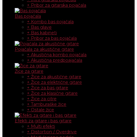
+ Pribor za gitarska pojačala
Bas pojačala
+ Kombo bas pojačala
+ Bas glave
+ Bas kabineti
+ Pribor za bas pojačala
Pojačala za akustične gitare
+ Akustična kombo pojačala
+ Akustična predpoajačala
Žice za gitare
+ Žice za akustične gitare
+ Žice za električne gitare
+ Žice za bas gitare
+ Žice za klasične gitare
+ Žice za citre
+ Tamburaške žice
+ Ostale žice
Efekti za gitare i bas gitare
+ Multi efekti
+ Distortion / Overdrive