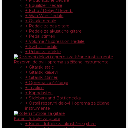
+ Modulacione pedale
+ Equalizer Pedale
+ Echo / Delay / Reverb
+ Wah Wah Pedale
+ Ostale pedale
+ Pedale za bas gitare
+ Pedale za akustične gitare
+ Pedal štimeri
+ Volume / Expression Pedale
+ Switch Pedale
+ Pribor za efekte
Rezervni delovi i oprema za žičane instrumente
+ Gitarski stalci
+ Gitarski kaiševi
+ Gitarski štimeri
+ Oprema za čišćenje
+ Trzalice
+ Kapodasteri
+ Slidebars and Bottlenecks
+ Ostali rezervni delovi i oprema za žičane
instrumente
Koferi i futrole za gitare
+ Koferi i futrole za akustične gitare