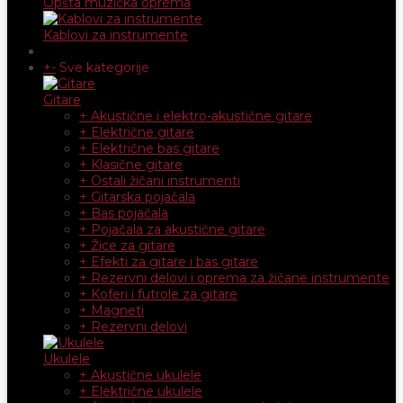
Opšta muzička oprema
Kablovi za instrumente
+
-
Sve kategorije
Gitare
+ Akustične i elektro-akustične gitare
+ Električne gitare
+ Električne bas gitare
+ Klasične gitare
+ Ostali žičani instrumenti
+ Gitarska pojačala
+ Bas pojačala
+ Pojačala za akustične gitare
+ Žice za gitare
+ Efekti za gitare i bas gitare
+ Rezervni delovi i oprema za žičane instrumente
+ Koferi i futrole za gitare
+ Magneti
+ Rezervni delovi
Ukulele
+ Akustične ukulele
+ Električne ukulele