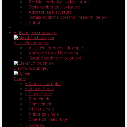
+ Pedale i prekidači za klaviature
+ Stalci i pribor za klavijature
+ Adapteri za klavijature
+ Ostala dodatna oprema i rezervni delovi
+ Pribor
+
-
Bubnjevi i perkusije
Akustični bubnjevi
+ Akustični bubnjevi - kompleti
+ Kompleti (bez Hardwera)
+ Ostali pojedinačni bubnjevi
Električni bubnjevi
Činele
+ Činele - komplet
+ Splash činele
+ Crash činele
+ Ride činele
+ China činele
+ Hi Hat činele
+ Pribor za činele
+ Činele za marširanje
+ Gongovi