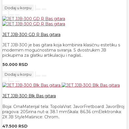
Dodaj u korpu
JET JJB-300 GD R Bas gitara
JET JJB-300 je bas gitara koja kombinira klasičnu estetiku s
modernim mogućnostima sviranja. S dvostrukim JB
pickupima za glatku artikulaciju i naglaš..
50.000 RSD
Dodaj u korpu
JET JJB-300 Blk Bas gitara
Boja: CrnaMaterijal tela: TopolaVrat: JavorFretboard: JavorBroj
pragova: 20Širina nut-a: 38.1 mmSkala: 86.36 cmElektronika:
2X JB StyleMašinice: Chrom..
47.500 RSD