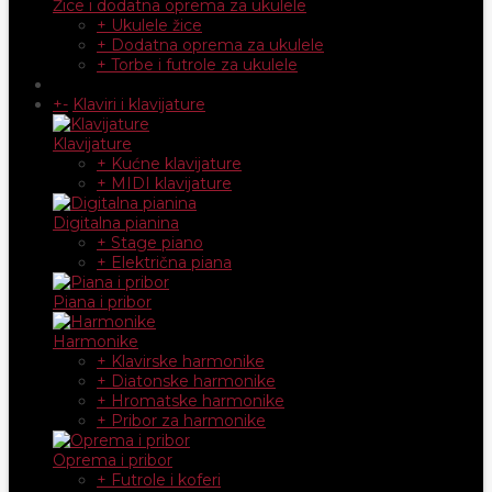
Žice i dodatna oprema za ukulele
+ Ukulele žice
+ Dodatna oprema za ukulele
+ Torbe i futrole za ukulele
+
-
Klaviri i klavijature
Klavijature
+ Kućne klavijature
+ MIDI klavijature
Digitalna pianina
+ Stage piano
+ Električna piana
Piana i pribor
Harmonike
+ Klavirske harmonike
+ Diatonske harmonike
+ Hromatske harmonike
+ Pribor za harmonike
Oprema i pribor
+ Futrole i koferi