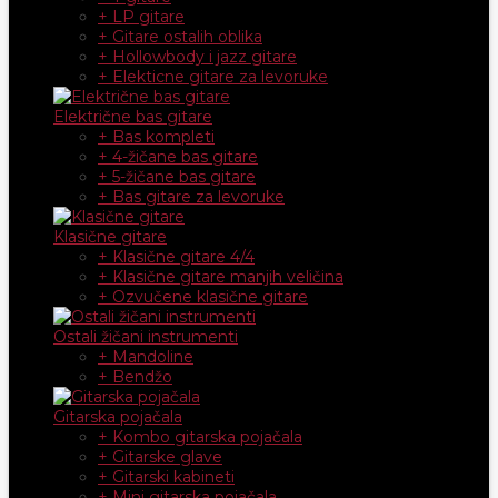
+ LP gitare
+ Gitare ostalih oblika
+ Hollowbody i jazz gitare
+ Elekticne gitare za levoruke
Električne bas gitare
+ Bas kompleti
+ 4-žičane bas gitare
+ 5-žičane bas gitare
+ Bas gitare za levoruke
Klasične gitare
+ Klasične gitare 4/4
+ Klasične gitare manjih veličina
+ Ozvučene klasične gitare
Ostali žičani instrumenti
+ Mandoline
+ Bendžo
Gitarska pojačala
+ Kombo gitarska pojačala
+ Gitarske glave
+ Gitarski kabineti
+ Mini gitarska pojačala