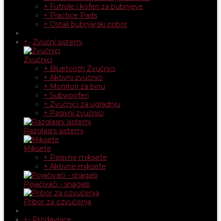
+ Futrole i koferi za bubnjeve
+ Practice Pads
+ Ostali bubnjarski pribor
+
-
Zvučni sistemi
Zvučnici
+ Bluetooth Zvučnici
+ Aktivni zvučnici
+ Monitori za binu
+ Subwooferi
+ Zvučnici za ugradnju
+ Pasivni zvučnici
Razglasni sistemi
Miksete
+ Pasivne miksete
+ Aktivne miksete
Pojačivači - snagaši
Pribor za ozvučenja
+
-
Prodavnice