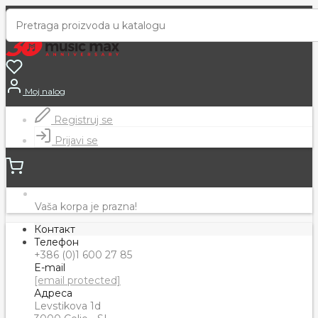
Moj nalog
Registruj se
Prijavi se
Vaša korpa je prazna!
Контакт
Телефон
+386 (0)1 600 27 85
E-mail
[email protected]
Адреса
Levstikova 1d