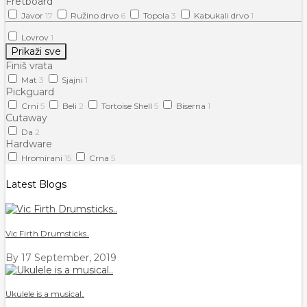
Fretboard
Javor
17
Ružino drvo
6
Topola
3
Kabukali drvo
1
Lovrov
1
Prikaži sve
Finiš vrata
Mat
3
Sjajni
1
Pickguard
Crni
5
Beli
2
Tortoise Shell
5
Biserna
1
Cutaway
Da
2
Hardware
Hromirani
15
Crna
5
Latest Blogs
Vic Firth Drumsticks..
By
17 September, 2019
Ukulele is a musical..