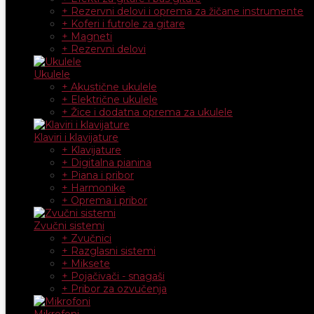
+ Rezervni delovi i oprema za žičane instrumente
+ Koferi i futrole za gitare
+ Magneti
+ Rezervni delovi
Ukulele
+ Akustične ukulele
+ Električne ukulele
+ Žice i dodatna oprema za ukulele
Klaviri i klavijature
+ Klavijature
+ Digitalna pianina
+ Piana i pribor
+ Harmonike
+ Oprema i pribor
Zvučni sistemi
+ Zvučnici
+ Razglasni sistemi
+ Miksete
+ Pojačivači - snagaši
+ Pribor za ozvučenja
Mikrofoni