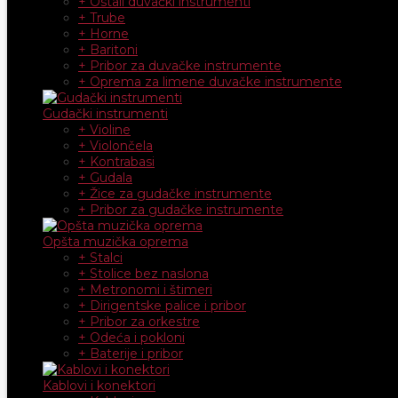
+ Ostali duvački instrumenti
+ Trube
+ Horne
+ Baritoni
+ Pribor za duvačke instrumente
+ Oprema za limene duvačke instrumente
Gudački instrumenti
+ Violine
+ Violončela
+ Kontrabasi
+ Gudala
+ Žice za gudačke instrumente
+ Pribor za gudačke instrumente
Opšta muzička oprema
+ Stalci
+ Stolice bez naslona
+ Metronomi i štimeri
+ Dirigentske palice i pribor
+ Pribor za orkestre
+ Odeća i pokloni
+ Baterije i pribor
Kablovi i konektori