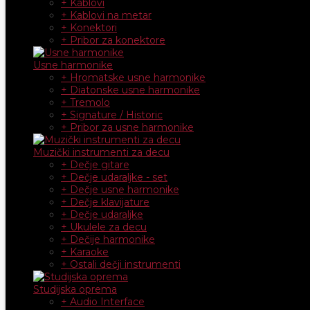
+ Kablovi
+ Kablovi na metar
+ Konektori
+ Pribor za konektore
Usne harmonike
+ Hromatske usne harmonike
+ Diatonske usne harmonike
+ Tremolo
+ Signature / Historic
+ Pribor za usne harmonike
Muzički instrumenti za decu
+ Dečje gitare
+ Dečje udaraljke - set
+ Dečje usne harmonike
+ Dečje klavijature
+ Dečje udaraljke
+ Ukulele za decu
+ Dečije harmonike
+ Karaoke
+ Ostali dečji instrumenti
Studijska oprema
+ Audio Interface