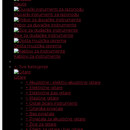
Flaute
Duvački insrumenti za razonodu
Pribor za duvačke instrumente
Žice za gudačke instrumente
Opšta muzička oprema
Kablovi za instrumente
+
-
Sve kategorije
Gitare
+ Akustične i elektro-akustične gitare
+ Električne gitare
+ Električne bas gitare
+ Klasične gitare
+ Ostali žičani instrumenti
+ Gitarska pojačala
+ Bas pojačala
+ Pojačala za akustične gitare
+ Žice za gitare
+ Efekti za gitare i bas gitare