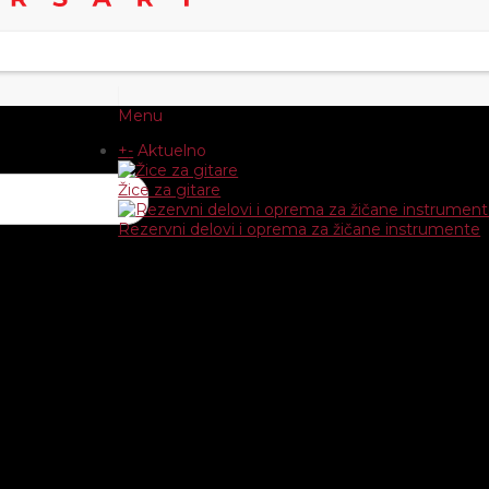
Menu
+
-
Aktuelno
Žice za gitare
Rezervni delovi i oprema za žičane instrumente