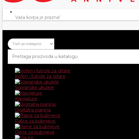
Vaša korpa je prazna!
Koferi i futrole za gitare
Sopranske ukulele
Klavijature
Digitalna pianina
Palice za bubnjeve
Opne za bubnjeve