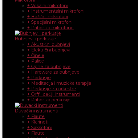
+ Vokalni mikrofoni
+ Instrumentalni mikrofoni
+ Bežični mikrofoni
+ Specijalni mikrofoni
+ Pribor za mikrofone
Bubnjevi i perkusije
+ Akustični bubnjevi
+ Električni bubnjevi
+ Činele
+ Palice
+ Opne za bubnjeve
+ Hardware za bubnjeve
+ Perkusije
+ Meditacija i muzička terapija
+ Perkusije za orkestre
+ Orff i dečiji instrumenti
+ Pribor za perkusije
Duvački instrumenti
+ Flaute
+ Klarineti
+ Saksofoni
+ Flaute