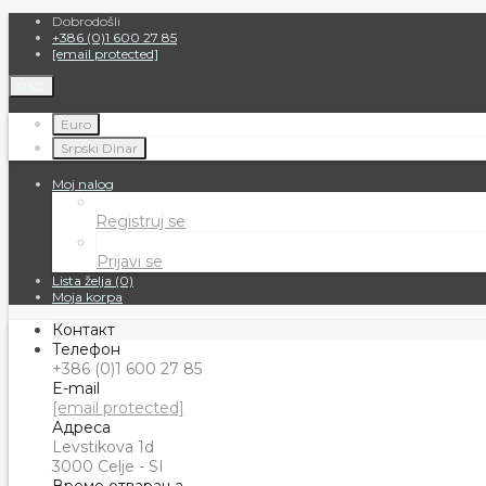
Dobrodošli
+386 (0)1 600 27 85
[email protected]
RSD
Euro
Srpski Dinar
Moj nalog
Registruj se
Prijavi se
Lista želja (0)
Moja korpa
Контакт
Телефон
+386 (0)1 600 27 85
E-mail
[email protected]
Адреса
Levstikova 1d
3000 Celje - SI