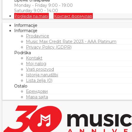
Време отварања
Monday - Friday 9:00 - 19:00
Saturday 9:00 - 14:00
Pogledaj na mapi
Контакт формулар
Informacije
Informacije
Prodavnice
Music Max Credit Rate 2023 - AAA Platinum
Privacy Policy (GDPR)
Podrška
Kontakt
Moj nalog
Vrati proizvod
Istorija narudžbi
Lista želja (0)
Ostalo
Брендови
Mapa sajta