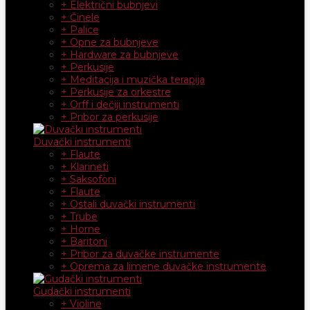
+ Električni bubnjevi
+ Činele
+ Palice
+ Opne za bubnjeve
+ Hardware za bubnjeve
+ Perkusije
+ Meditacija i muzička terapija
+ Perkusije za orkestre
+ Orff i dečiji instrumenti
+ Pribor za perkusije
Duvački instrumenti
+ Flaute
+ Klarineti
+ Saksofoni
+ Flaute
+ Ostali duvački instrumenti
+ Trube
+ Horne
+ Baritoni
+ Pribor za duvačke instrumente
+ Oprema za limene duvačke instrumente
Gudački instrumenti
+ Violine