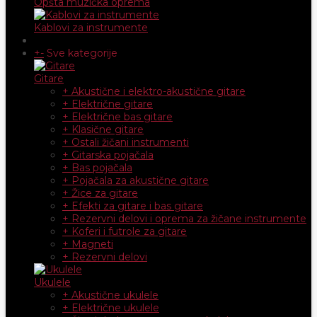
Opšta muzička oprema
Kablovi za instrumente
+
-
Sve kategorije
Gitare
+ Akustične i elektro-akustične gitare
+ Električne gitare
+ Električne bas gitare
+ Klasične gitare
+ Ostali žičani instrumenti
+ Gitarska pojačala
+ Bas pojačala
+ Pojačala za akustične gitare
+ Žice za gitare
+ Efekti za gitare i bas gitare
+ Rezervni delovi i oprema za žičane instrumente
+ Koferi i futrole za gitare
+ Magneti
+ Rezervni delovi
Ukulele
+ Akustične ukulele
+ Električne ukulele