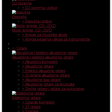
DJ oprema
+ DJ oprema i pribor
Rasveta
+ Rasveta i pribor
Note, knjige, CD i DVD
+ Knjige za muzičke škole
+ Knjiga pesama i škola za instrumente
+
-
Gitare
Akustične i elektro-akustične gitare
+ Akustični kompleti
+ Akustične gitare
+ Elektro-akusične gitare
+ 12-žičane akustične gitare
+ Akustične bas gitare
+ Akustične gitare za levoruke
+ Dečije gitare i gitare za putovanja
Električne gitare
+ Gitarski kompleti
+ ST gitare
+ T gitare