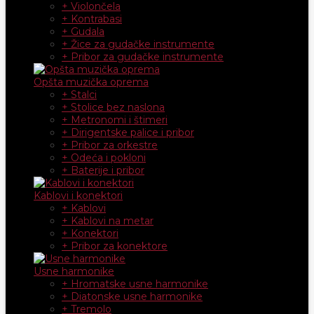
+ Violončela
+ Kontrabasi
+ Gudala
+ Žice za gudačke instrumente
+ Pribor za gudačke instrumente
Opšta muzička oprema
+ Stalci
+ Stolice bez naslona
+ Metronomi i štimeri
+ Dirigentske palice i pribor
+ Pribor za orkestre
+ Odeća i pokloni
+ Baterije i pribor
Kablovi i konektori
+ Kablovi
+ Kablovi na metar
+ Konektori
+ Pribor za konektore
Usne harmonike
+ Hromatske usne harmonike
+ Diatonske usne harmonike
+ Tremolo