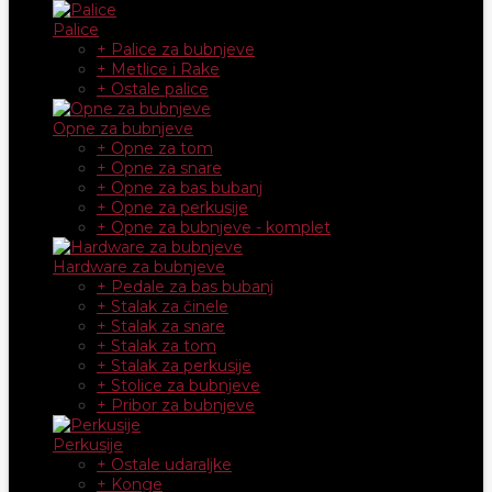
Palice
+ Palice za bubnjeve
+ Metlice i Rake
+ Ostale palice
Opne za bubnjeve
+ Opne za tom
+ Opne za snare
+ Opne za bas bubanj
+ Opne za perkusije
+ Opne za bubnjeve - komplet
Hardware za bubnjeve
+ Pedale za bas bubanj
+ Stalak za činele
+ Stalak za snare
+ Stalak za tom
+ Stalak za perkusije
+ Stolice za bubnjeve
+ Pribor za bubnjeve
Perkusije
+ Ostale udaraljke
+ Konge