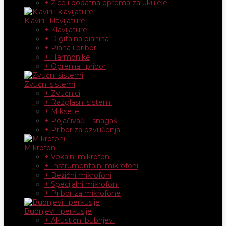
+ Žice i dodatna oprema za ukulele
Klaviri i klavijature
+ Klavijature
+ Digitalna pianina
+ Piana i pribor
+ Harmonike
+ Oprema i pribor
Zvučni sistemi
+ Zvučnici
+ Razglasni sistemi
+ Miksete
+ Pojačivači - snagaši
+ Pribor za ozvučenja
Mikrofoni
+ Vokalni mikrofoni
+ Instrumentalni mikrofoni
+ Bežični mikrofoni
+ Specijalni mikrofoni
+ Pribor za mikrofone
Bubnjevi i perkusije
+ Akustični bubnjevi