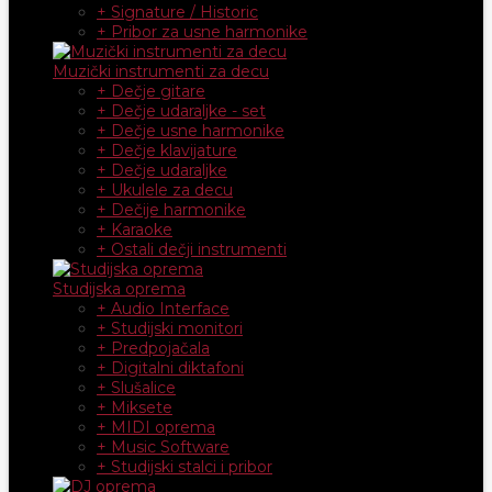
+ Signature / Historic
+ Pribor za usne harmonike
Muzički instrumenti za decu
+ Dečje gitare
+ Dečje udaraljke - set
+ Dečje usne harmonike
+ Dečje klavijature
+ Dečje udaraljke
+ Ukulele za decu
+ Dečije harmonike
+ Karaoke
+ Ostali dečji instrumenti
Studijska oprema
+ Audio Interface
+ Studijski monitori
+ Predpojačala
+ Digitalni diktafoni
+ Slušalice
+ Miksete
+ MIDI oprema
+ Music Software
+ Studijski stalci i pribor