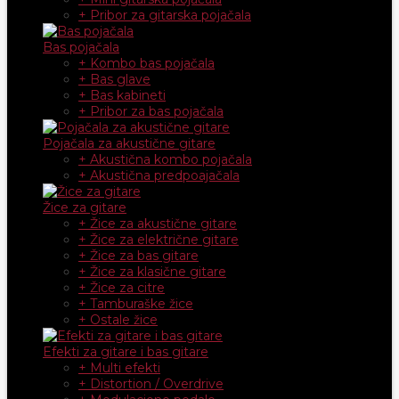
+ Pribor za gitarska pojačala
Bas pojačala
+ Kombo bas pojačala
+ Bas glave
+ Bas kabineti
+ Pribor za bas pojačala
Pojačala za akustične gitare
+ Akustična kombo pojačala
+ Akustična predpoajačala
Žice za gitare
+ Žice za akustične gitare
+ Žice za električne gitare
+ Žice za bas gitare
+ Žice za klasične gitare
+ Žice za citre
+ Tamburaške žice
+ Ostale žice
Efekti za gitare i bas gitare
+ Multi efekti
+ Distortion / Overdrive