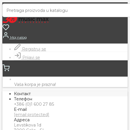
Moj nalog
Registruj se
Prijavi se
Vaša korpa je prazna!
Контакт
Телефон
+386 (0)1 600 27 85
E-mail
[email protected]
Адреса
Levstikova 1d