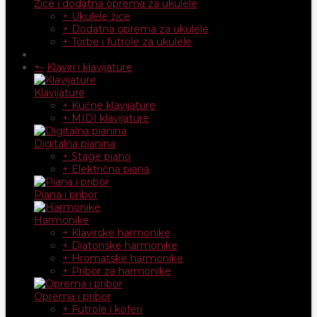
Žice i dodatna oprema za ukulele
+ Ukulele žice
+ Dodatna oprema za ukulele
+ Torbe i futrole za ukulele
+
-
Klaviri i klavijature
Klavijature
+ Kućne klavijature
+ MIDI klavijature
Digitalna pianina
+ Stage piano
+ Električna piana
Piana i pribor
Harmonike
+ Klavirske harmonike
+ Diatonske harmonike
+ Hromatske harmonike
+ Pribor za harmonike
Oprema i pribor
+ Futrole i koferi