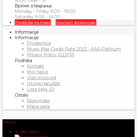
3000 Celje - SI
Време отварања
Monday - Friday 9:00 - 19:00
Saturday 9:00 - 14:00
Pogledaj na mapi
Контакт формулар
Informacije
Informacije
Prodavnice
Music Max Credit Rate 2023 - AAA Platinum
Privacy Policy (GDPR)
Podrška
Kontakt
Moj nalog
Vrati proizvod
Istorija narudžbi
Lista želja (0)
Ostalo
Брендови
Mapa sajta
Menu
+
-
Aktuelno