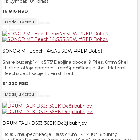
III: Cymbal: 10" (brass..
16.816 RSD
Dodaj u korpu
SONOR MT Beech 14x5.75 SDW #REP Doboš
Snare bubanj: 14" x 5.75"Debljina oboda: 9 Plies, 6mm Shell
ThicknessBoja opreme: HromSpecifikacije: Shell Material
BeechSpecifikacije II: Finish Red ..
91.250 RSD
Dodaj u korpu
DRUM TALK DSJ3-36BK Dečji bubnjevi
Boja: CrnaSpecifikacije: Bass drum: 14" × 10" (6 tuning