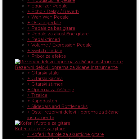
+ Modulacione pedale
+ Equalizer Pedale
+ Echo / Delay / Reverb
+ Wah Wah Pedale
+ Ostale pedale
+ Pedale za bas gitare
+ Pedale za akustične gitare
+ Pedal štimeri
+ Volume / Expression Pedale
+ Switch Pedale
+ Pribor za efekte
Rezervni delovi i oprema za žičane instrumente
+ Gitarski stalci
+ Gitarski kaiševi
+ Gitarski štimeri
+ Oprema za čišćenje
+ Trzalice
+ Kapodasteri
+ Slidebars and Bottlenecks
+ Ostali rezervni delovi i oprema za žičane
instrumente
Koferi i futrole za gitare
+ Koferi i futrole za akustične gitare