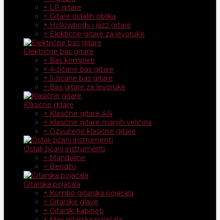
+ LP gitare
+ Gitare ostalih oblika
+ Hollowbody i jazz gitare
+ Elekticne gitare za levoruke
Električne bas gitare
+ Bas kompleti
+ 4-žičane bas gitare
+ 5-žičane bas gitare
+ Bas gitare za levoruke
Klasične gitare
+ Klasične gitare 4/4
+ Klasične gitare manjih veličina
+ Ozvučene klasične gitare
Ostali žičani instrumenti
+ Mandoline
+ Bendžo
Gitarska pojačala
+ Kombo gitarska pojačala
+ Gitarske glave
+ Gitarski kabineti
+ Mini gitarska pojačala