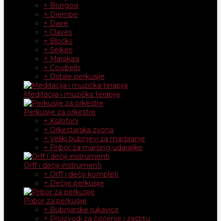
+ Bongosi
+ Djembe
+ Daire
+ Claves
+ Blocks
+ Šejkeri
+ Marakasi
+ Cowbells
+ Ostale perkusije
Meditacija i muzička terapija
Perkusije za orkestre
+ Ksilofoni
+ Orkestarska zvona
+ Veliki bubnjevi za marširanje
+ Pribor za maršing udaraljke
Orff i dečiji instrumenti
+ Orff i dečiji kompleti
+ Dečije perkusije
Pribor za perkusije
+ Bubnjarske rukavice
+ Proizvodi za čišćenje i zaštitu