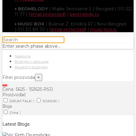
♦
BEOMELODY
| Majke Jevrosime 2 | Beograd | 011 322
11 77 |
[email protected]
|
beomelody.rs
♦
MUSIC BOX
| Bulevar Z. Đinđića 67 | Novi Beograd
| 011 311 89 70 |
[email protected]
|
music-box.rs
Enter search phase above...
Naslovna
Bubnjevi i perkusije
Akustični bubnjevi
Filter proizvoda
×
Cena
5625
-
153625
RSD
Proizvođač
DRUM TALK
3
SONOR
2
Boja
Crna
2
Latest Blogs