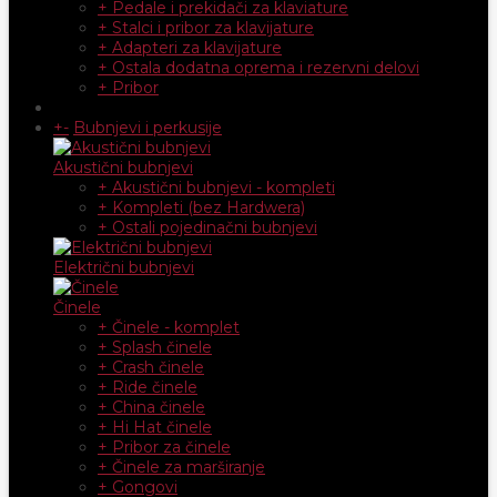
+ Pedale i prekidači za klaviature
+ Stalci i pribor za klavijature
+ Adapteri za klavijature
+ Ostala dodatna oprema i rezervni delovi
+ Pribor
+
-
Bubnjevi i perkusije
Akustični bubnjevi
+ Akustični bubnjevi - kompleti
+ Kompleti (bez Hardwera)
+ Ostali pojedinačni bubnjevi
Električni bubnjevi
Činele
+ Činele - komplet
+ Splash činele
+ Crash činele
+ Ride činele
+ China činele
+ Hi Hat činele
+ Pribor za činele
+ Činele za marširanje
+ Gongovi