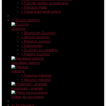
+ Futrole i koferi za bubnjeve
+ Practice Pads
+ Ostali bubnjarski pribor
+
-
Zvučni sistemi
Zvučnici
+ Bluetooth Zvučnici
+ Aktivni zvučnici
+ Monitori za binu
+ Subwooferi
+ Zvučnici za ugradnju
+ Pasivni zvučnici
Razglasni sistemi
Miksete
+ Pasivne miksete
+ Aktivne miksete
Pojačivači - snagaši
Pribor za ozvučenja
+
-
Prodavnice