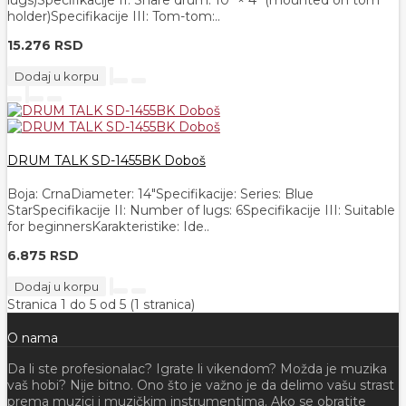
lugs)Specifikacije II: Snare drum: 10" × 4" (mounted on tom
holder)Specifikacije III: Tom-tom:..
15.276 RSD
Dodaj u korpu
DRUM TALK SD-1455BK Doboš
Boja: CrnaDiameter: 14"Specifikacije: Series: Blue
StarSpecifikacije II: Number of lugs: 6Specifikacije III: Suitable
for beginnersKarakteristike: Ide..
6.875 RSD
Dodaj u korpu
Stranica 1 do 5 od 5 (1 stranica)
O nama
Da li ste profesionalac? Igrate li vikendom? Možda je muzika
vaš hobi? Nije bitno. Ono što je važno je da delimo vašu strast
prema muzici i muzičkim instrumentima. Ako se obratite