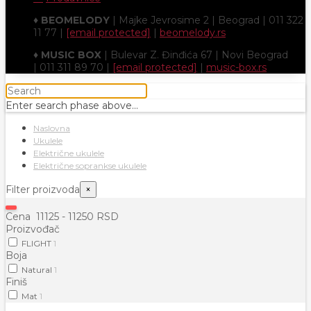
♦
BEOMELODY
| Majke Jevrosime 2 | Beograd | 011 322
11 77 |
[email protected]
|
beomelody.rs
♦
MUSIC BOX
| Bulevar Z. Đinđića 67 | Novi Beograd
| 011 311 89 70 |
[email protected]
|
music-box.rs
Enter search phase above...
Naslovna
Ukulele
Električne ukulele
Električne soprankse ukulele
Filter proizvoda
×
Cena
11125
-
11250
RSD
Proizvođač
FLIGHT
1
Boja
Natural
1
Finiš
Mat
1