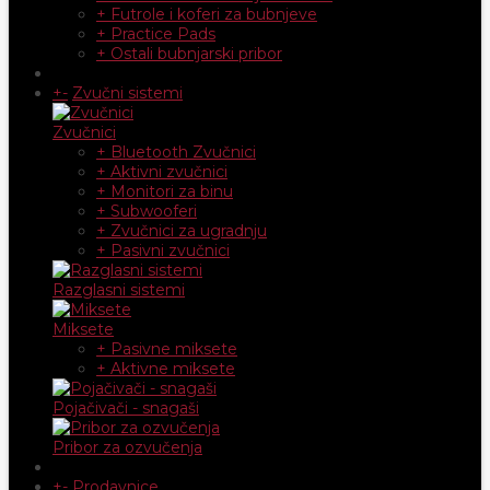
+ Futrole i koferi za bubnjeve
+ Practice Pads
+ Ostali bubnjarski pribor
+
-
Zvučni sistemi
Zvučnici
+ Bluetooth Zvučnici
+ Aktivni zvučnici
+ Monitori za binu
+ Subwooferi
+ Zvučnici za ugradnju
+ Pasivni zvučnici
Razglasni sistemi
Miksete
+ Pasivne miksete
+ Aktivne miksete
Pojačivači - snagaši
Pribor za ozvučenja
+
-
Prodavnice