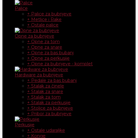
Palice
+ Palice za bubnjeve
+ Metlice i Rake
+ Ostale palice
Opne za bubnjeve
+ Opne za tom
+ Opne za snare
+ Opne za bas bubanj
+ Opne za perkusije
+ Opne za bubnjeve - komplet
Hardware za bubnjeve
+ Pedale za bas bubanj
+ Stalak za činele
+ Stalak za snare
+ Stalak za tom
+ Stalak za perkusije
+ Stolice za bubnjeve
+ Pribor za bubnjeve
Perkusije
+ Ostale udaraljke
+ Konge