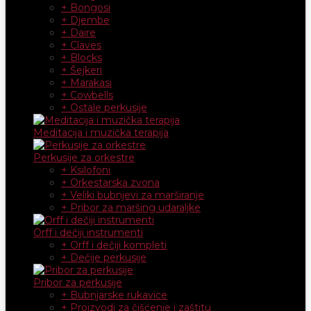
+ Bongosi
+ Djembe
+ Daire
+ Claves
+ Blocks
+ Šejkeri
+ Marakasi
+ Cowbells
+ Ostale perkusije
Meditacija i muzička terapija
Perkusije za orkestre
+ Ksilofoni
+ Orkestarska zvona
+ Veliki bubnjevi za marširanje
+ Pribor za maršing udaraljke
Orff i dečiji instrumenti
+ Orff i dečiji kompleti
+ Dečije perkusije
Pribor za perkusije
+ Bubnjarske rukavice
+ Proizvodi za čišćenje i zaštitu