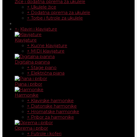
Žice i dodatna oprema za ukulele
+ Ukulele žice
+ Dodatna oprema za ukulele
+ Torbe i futrole za ukulele
+
-
Klaviri i klavijature
Klavijature
+ Kućne klavijature
+ MIDI klavijature
Digitalna pianina
+ Stage piano
+ Električna piana
Piana i pribor
Harmonike
+ Klavirske harmonike
+ Diatonske harmonike
+ Hromatske harmonike
+ Pribor za harmonike
Oprema i pribor
+ Futrole i koferi