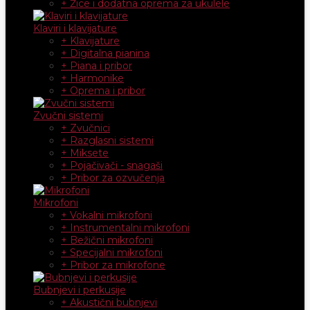
+ Žice i dodatna oprema za ukulele
Klaviri i klavijature
+ Klavijature
+ Digitalna pianina
+ Piana i pribor
+ Harmonike
+ Oprema i pribor
Zvučni sistemi
+ Zvučnici
+ Razglasni sistemi
+ Miksete
+ Pojačivači - snagaši
+ Pribor za ozvučenja
Mikrofoni
+ Vokalni mikrofoni
+ Instrumentalni mikrofoni
+ Bežični mikrofoni
+ Specijalni mikrofoni
+ Pribor za mikrofone
Bubnjevi i perkusije
+ Akustični bubnjevi