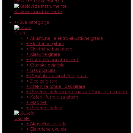
Opšta muzička oprema
Kablovi za instrumente
+
-
Sve kategorije
Gitare
+ Akustične i elektro-akustične gitare
+ Električne gitare
+ Električne bas gitare
+ Klasične gitare
+ Ostali žičani instrumenti
+ Gitarska pojačala
+ Bas pojačala
+ Pojačala za akustične gitare
+ Žice za gitare
+ Efekti za gitare i bas gitare
+ Rezervni delovi i oprema za žičane instrumente
+ Koferi i futrole za gitare
+ Magneti
+ Rezervni delovi
Ukulele
+ Akustične ukulele
+ Električne ukulele