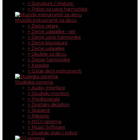
+ Signature / Historic
+ Pribor za usne harmonike
Muzički instrumenti za decu
+ Dečje gitare
+ Dečje udaraljke - set
+ Dečje usne harmonike
+ Dečje klavijature
+ Dečje udaraljke
+ Ukulele za decu
+ Dečije harmonike
+ Karaoke
+ Ostali dečji instrumenti
Studijska oprema
+ Audio Interface
+ Studijski monitori
+ Predpojačala
+ Digitalni diktafoni
+ Slušalice
+ Miksete
+ MIDI oprema
+ Music Software
+ Studijski stalci i pribor