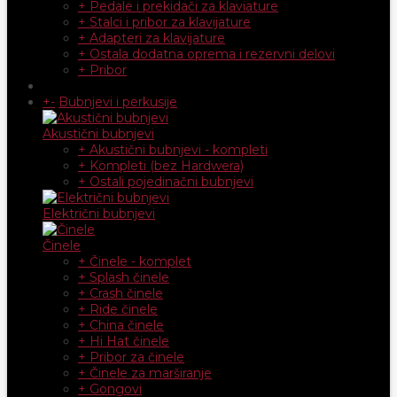
+ Pedale i prekidači za klaviature
+ Stalci i pribor za klavijature
+ Adapteri za klavijature
+ Ostala dodatna oprema i rezervni delovi
+ Pribor
+
-
Bubnjevi i perkusije
Akustični bubnjevi
+ Akustični bubnjevi - kompleti
+ Kompleti (bez Hardwera)
+ Ostali pojedinačni bubnjevi
Električni bubnjevi
Činele
+ Činele - komplet
+ Splash činele
+ Crash činele
+ Ride činele
+ China činele
+ Hi Hat činele
+ Pribor za činele
+ Činele za marširanje
+ Gongovi