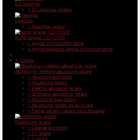
DJ oprema
+ DJ oprema i pribor
Rasveta
+ Rasveta i pribor
Note, knjige, CD i DVD
+ Knjige za muzičke škole
+ Knjiga pesama i škola za instrumente
+
-
Gitare
Akustične i elektro-akustične gitare
+ Akustični kompleti
+ Akustične gitare
+ Elektro-akusične gitare
+ 12-žičane akustične gitare
+ Akustične bas gitare
+ Akustične gitare za levoruke
+ Dečije gitare i gitare za putovanja
Električne gitare
+ Gitarski kompleti
+ ST gitare
+ T gitare