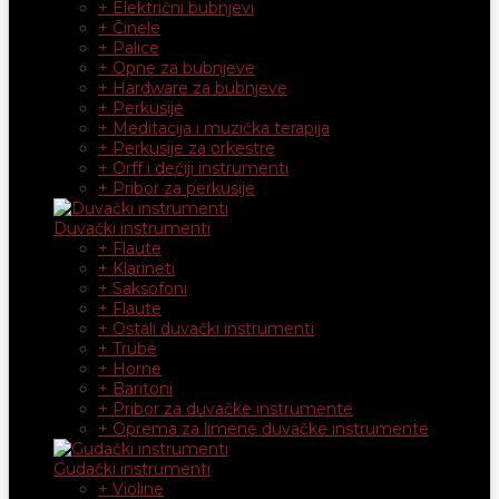
+ Električni bubnjevi
+ Činele
+ Palice
+ Opne za bubnjeve
+ Hardware za bubnjeve
+ Perkusije
+ Meditacija i muzička terapija
+ Perkusije za orkestre
+ Orff i dečiji instrumenti
+ Pribor za perkusije
Duvački instrumenti
+ Flaute
+ Klarineti
+ Saksofoni
+ Flaute
+ Ostali duvački instrumenti
+ Trube
+ Horne
+ Baritoni
+ Pribor za duvačke instrumente
+ Oprema za limene duvačke instrumente
Gudački instrumenti
+ Violine