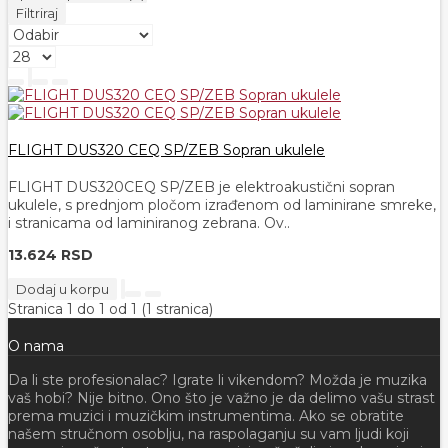
Filtriraj
FLIGHT DUS320 CEQ SP/ZEB Sopran ukulele
FLIGHT DUS320CEQ SP/ZEB je elektroakustični sopran
ukulele, s prednjom pločom izrađenom od laminirane smreke,
i stranicama od laminiranog zebrana. Ov..
13.624 RSD
Dodaj u korpu
Stranica 1 do 1 od 1 (1 stranica)
O nama
Da li ste profesionalac? Igrate li vikendom? Možda je muzika
vaš hobi? Nije bitno. Ono što je važno je da delimo vašu strast
prema muzici i muzičkim instrumentima. Ako se obratite
našem stručnom osoblju, na raspolaganju su vam ljudi koji