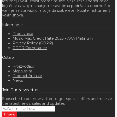
razumeju vašu strast prema muzici, vaše želje i nedoumice i
koji će vas svojim znanjem i savetima podržati u onome što
vam je zaista važno, a to je da izaberete i kupite instrument
vaših snova.
Informacije
Prodavnice
Music Max Credit Rate 2023 - AAA Platinum
Privacy Policy (GDPR)
GDPR Compliance
Ostalo
Proizvođači
Mapa sajta
Product Archive
News
Join Our Newsletter
Subscribe to our newsletter to get special offers and receive
the latest news, sales and updates!