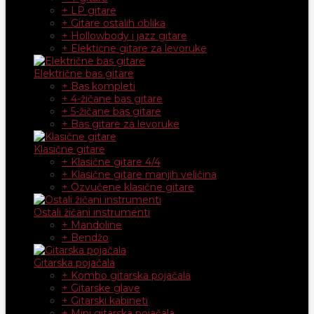
+ LP gitare
+ Gitare ostalih oblika
+ Hollowbody i jazz gitare
+ Elekticne gitare za levoruke
Električne bas gitare
+ Bas kompleti
+ 4-žičane bas gitare
+ 5-žičane bas gitare
+ Bas gitare za levoruke
Klasične gitare
+ Klasične gitare 4/4
+ Klasične gitare manjih veličina
+ Ozvučene klasične gitare
Ostali žičani instrumenti
+ Mandoline
+ Bendžo
Gitarska pojačala
+ Kombo gitarska pojačala
+ Gitarske glave
+ Gitarski kabineti
+ Mini gitarska pojačala