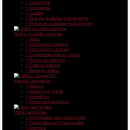
+ Violončela
+ Kontrabasi
+ Gudala
+ Žice za gudačke instrumente
+ Pribor za gudačke instrumente
Opšta muzička oprema
+ Stalci
+ Stolice bez naslona
+ Metronomi i štimeri
+ Dirigentske palice i pribor
+ Pribor za orkestre
+ Odeća i pokloni
+ Baterije i pribor
Kablovi i konektori
+ Kablovi
+ Kablovi na metar
+ Konektori
+ Pribor za konektore
Usne harmonike
+ Hromatske usne harmonike
+ Diatonske usne harmonike
+ Tremolo