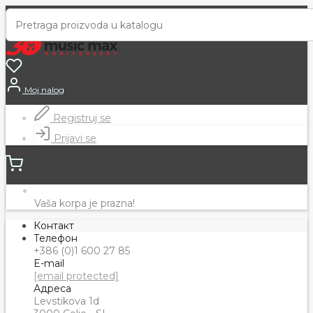
Moj nalog
Registruj se
Prijavi se
Vaša korpa je prazna!
Контакт
Телефон
+386 (0)1 600 27 85
E-mail
[email protected]
Адреса
Levstikova 1d