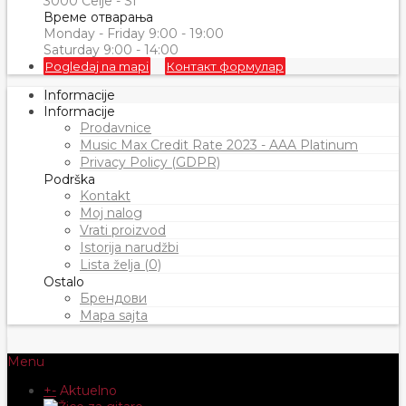
3000 Celje - SI
Време отварања
Monday - Friday 9:00 - 19:00
Saturday 9:00 - 14:00
Pogledaj na mapi
Контакт формулар
Informacije
Informacije
Prodavnice
Music Max Credit Rate 2023 - AAA Platinum
Privacy Policy (GDPR)
Podrška
Kontakt
Moj nalog
Vrati proizvod
Istorija narudžbi
Lista želja (0)
Ostalo
Брендови
Mapa sajta
Menu
+
-
Aktuelno