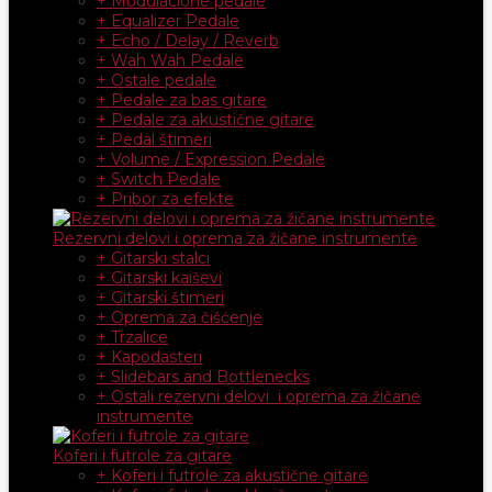
+ Modulacione pedale
+ Equalizer Pedale
+ Echo / Delay / Reverb
+ Wah Wah Pedale
+ Ostale pedale
+ Pedale za bas gitare
+ Pedale za akustične gitare
+ Pedal štimeri
+ Volume / Expression Pedale
+ Switch Pedale
+ Pribor za efekte
Rezervni delovi i oprema za žičane instrumente
+ Gitarski stalci
+ Gitarski kaiševi
+ Gitarski štimeri
+ Oprema za čišćenje
+ Trzalice
+ Kapodasteri
+ Slidebars and Bottlenecks
+ Ostali rezervni delovi i oprema za žičane
instrumente
Koferi i futrole za gitare
+ Koferi i futrole za akustične gitare