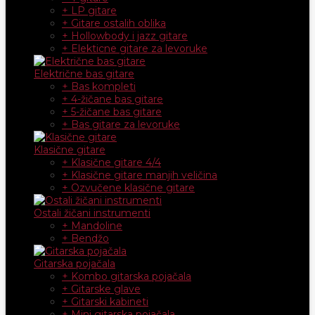
+ LP gitare
+ Gitare ostalih oblika
+ Hollowbody i jazz gitare
+ Elekticne gitare za levoruke
Električne bas gitare
+ Bas kompleti
+ 4-žičane bas gitare
+ 5-žičane bas gitare
+ Bas gitare za levoruke
Klasične gitare
+ Klasične gitare 4/4
+ Klasične gitare manjih veličina
+ Ozvučene klasične gitare
Ostali žičani instrumenti
+ Mandoline
+ Bendžo
Gitarska pojačala
+ Kombo gitarska pojačala
+ Gitarske glave
+ Gitarski kabineti
+ Mini gitarska pojačala