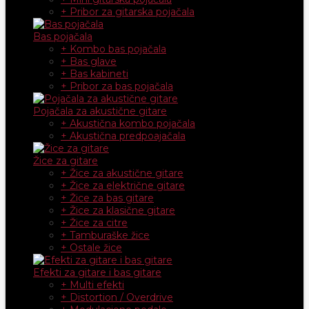
+ Pribor za gitarska pojačala
Bas pojačala
+ Kombo bas pojačala
+ Bas glave
+ Bas kabineti
+ Pribor za bas pojačala
Pojačala za akustične gitare
+ Akustična kombo pojačala
+ Akustična predpoajačala
Žice za gitare
+ Žice za akustične gitare
+ Žice za električne gitare
+ Žice za bas gitare
+ Žice za klasične gitare
+ Žice za citre
+ Tamburaške žice
+ Ostale žice
Efekti za gitare i bas gitare
+ Multi efekti
+ Distortion / Overdrive