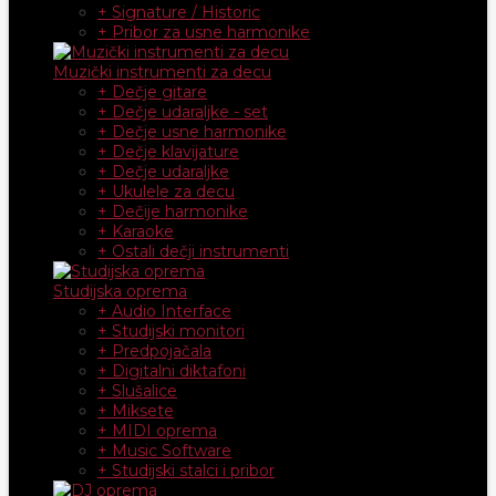
+ Signature / Historic
+ Pribor za usne harmonike
Muzički instrumenti za decu
+ Dečje gitare
+ Dečje udaraljke - set
+ Dečje usne harmonike
+ Dečje klavijature
+ Dečje udaraljke
+ Ukulele za decu
+ Dečije harmonike
+ Karaoke
+ Ostali dečji instrumenti
Studijska oprema
+ Audio Interface
+ Studijski monitori
+ Predpojačala
+ Digitalni diktafoni
+ Slušalice
+ Miksete
+ MIDI oprema
+ Music Software
+ Studijski stalci i pribor