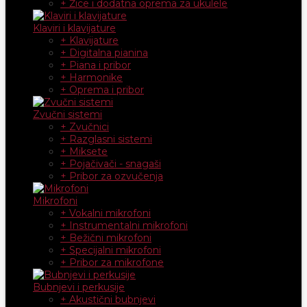
+ Žice i dodatna oprema za ukulele
Klaviri i klavijature
+ Klavijature
+ Digitalna pianina
+ Piana i pribor
+ Harmonike
+ Oprema i pribor
Zvučni sistemi
+ Zvučnici
+ Razglasni sistemi
+ Miksete
+ Pojačivači - snagaši
+ Pribor za ozvučenja
Mikrofoni
+ Vokalni mikrofoni
+ Instrumentalni mikrofoni
+ Bežični mikrofoni
+ Specijalni mikrofoni
+ Pribor za mikrofone
Bubnjevi i perkusije
+ Akustični bubnjevi