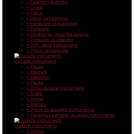
+ Električni bubnjevi
+ Činele
+ Palice
+ Opne za bubnjeve
+ Hardware za bubnjeve
+ Perkusije
+ Meditacija i muzička terapija
+ Perkusije za orkestre
+ Orff i dečiji instrumenti
+ Pribor za perkusije
Duvački instrumenti
+ Flaute
+ Klarineti
+ Saksofoni
+ Flaute
+ Ostali duvački instrumenti
+ Trube
+ Horne
+ Baritoni
+ Pribor za duvačke instrumente
+ Oprema za limene duvačke instrumente
Gudački instrumenti
+ Violine