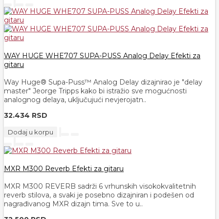
WAY HUGE WHE707 SUPA-PUSS Analog Delay Efekti za
gitaru
Way Huge® Supa-Puss™ Analog Delay dizajnirao je "delay
master" Jeorge Tripps kako bi istražio sve mogućnosti
analognog delaya, uključujući nevjerojatn..
32.434 RSD
Dodaj u korpu
MXR M300 Reverb Efekti za gitaru
MXR M300 REVERB sadrži 6 vrhunskih visokokvalitetnih
reverb stilova, a svaki je posebno dizajniran i podešen od
nagrađivanog MXR dizajn tima. Sve to u..