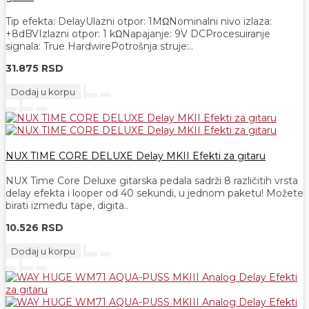
Tip efekta: DelayUlazni otpor: 1MΩNominalni nivo izlaza:
+8dBVIzlazni otpor: 1 kΩNapajanje: 9V DCProcesuiranje
signala: True HardwirePotrošnja struje:..
31.875 RSD
Dodaj u korpu
NUX TIME CORE DELUXE Delay MKII Efekti za gitaru
NUX Time Core Deluxe gitarska pedala sadrži 8 različitih vrsta
delay efekta i looper od 40 sekundi, u jednom paketu! Možete
birati između tape, digita..
10.526 RSD
Dodaj u korpu