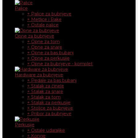
Palice
+ Palice za bubnjeve
+ Metlice i Rake
+ Ostale palice
Opne za bubnjeve
+ Opne za tom
+ Opne za snare
+ Opne za bas bubanj
+ Opne za perkusije
+ Opne za bubnjeve - komplet
Hardware za bubnjeve
+ Pedale za bas bubanj
+ Stalak za činele
+ Stalak za snare
+ Stalak za tom
+ Stalak za perkusije
+ Stolice za bubnjeve
+ Pribor za bubnjeve
Perkusije
+ Ostale udaraljke
+ Konge