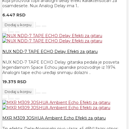
koja proizvodi topli analogni delay efekt karakterističan za
osamdesete. Nux Analog Delay ima 1..
6.447 RSD
Dodaj u korpu
NUX NDD-7 TAPE ECHO Delay Efekti za gitaru
NUX NDD-7 TAPE ECHO Delay gitarska pedala je posveta
legendarnom Space Echou japanske proizvodnje iz 1974.
Analogni tape echo uređaji snimaju dolazni ..
19.375 RSD
Dodaj u korpu
MXR M309 JOSHUA Ambient Echo Efekti za gitaru
Tip efekta: DelayNominalni nivo ulaza: +5 dBVUlazni otpor: