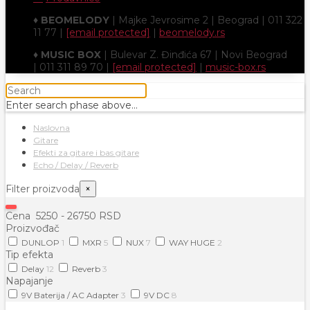
♦
BEOMELODY
| Majke Jevrosime 2 | Beograd | 011 322
11 77 |
[email protected]
|
beomelody.rs
♦
MUSIC BOX
| Bulevar Z. Đinđića 67 | Novi Beograd
| 011 311 89 70 |
[email protected]
|
music-box.rs
Enter search phase above...
Naslovna
Gitare
Efekti za gitare i bas gitare
Echo / Delay / Reverb
Filter proizvoda
×
Cena
5250
-
26750
RSD
Proizvođač
DUNLOP
1
MXR
5
NUX
7
WAY HUGE
2
Tip efekta
Delay
12
Reverb
3
Napajanje
9V Baterija / AC Adapter
3
9V DC
8