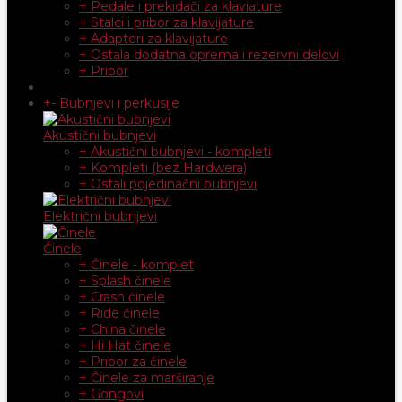
+ Pedale i prekidači za klaviature
+ Stalci i pribor za klavijature
+ Adapteri za klavijature
+ Ostala dodatna oprema i rezervni delovi
+ Pribor
+
-
Bubnjevi i perkusije
Akustični bubnjevi
+ Akustični bubnjevi - kompleti
+ Kompleti (bez Hardwera)
+ Ostali pojedinačni bubnjevi
Električni bubnjevi
Činele
+ Činele - komplet
+ Splash činele
+ Crash činele
+ Ride činele
+ China činele
+ Hi Hat činele
+ Pribor za činele
+ Činele za marširanje
+ Gongovi