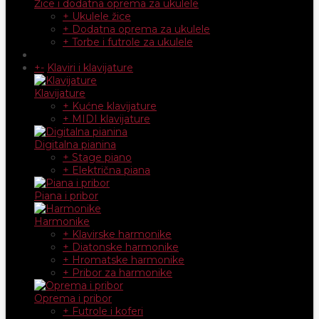
Žice i dodatna oprema za ukulele
+ Ukulele žice
+ Dodatna oprema za ukulele
+ Torbe i futrole za ukulele
+
-
Klaviri i klavijature
Klavijature
+ Kućne klavijature
+ MIDI klavijature
Digitalna pianina
+ Stage piano
+ Električna piana
Piana i pribor
Harmonike
+ Klavirske harmonike
+ Diatonske harmonike
+ Hromatske harmonike
+ Pribor za harmonike
Oprema i pribor
+ Futrole i koferi