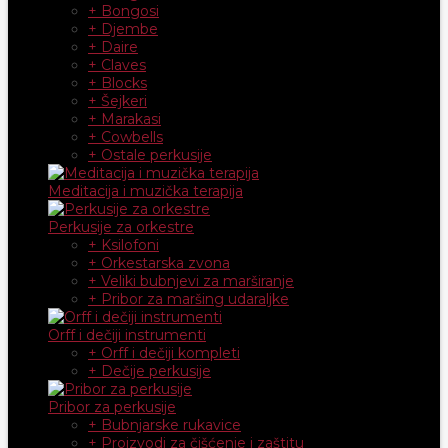
+ Bongosi
+ Djembe
+ Daire
+ Claves
+ Blocks
+ Šejkeri
+ Marakasi
+ Cowbells
+ Ostale perkusije
Meditacija i muzička terapija
Perkusije za orkestre
+ Ksilofoni
+ Orkestarska zvona
+ Veliki bubnjevi za marširanje
+ Pribor za maršing udaraljke
Orff i dečiji instrumenti
+ Orff i dečiji kompleti
+ Dečije perkusije
Pribor za perkusije
+ Bubnjarske rukavice
+ Proizvodi za čišćenje i zaštitu