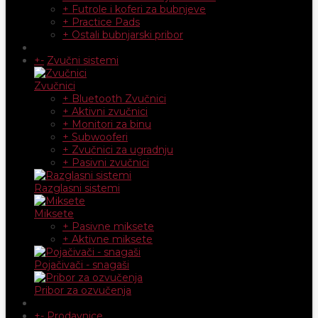
+ Futrole i koferi za bubnjeve
+ Practice Pads
+ Ostali bubnjarski pribor
+
-
Zvučni sistemi
Zvučnici
+ Bluetooth Zvučnici
+ Aktivni zvučnici
+ Monitori za binu
+ Subwooferi
+ Zvučnici za ugradnju
+ Pasivni zvučnici
Razglasni sistemi
Miksete
+ Pasivne miksete
+ Aktivne miksete
Pojačivači - snagaši
Pribor za ozvučenja
+
-
Prodavnice