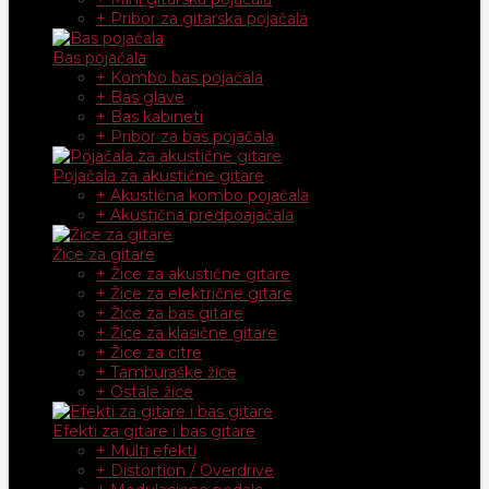
+ Pribor za gitarska pojačala
Bas pojačala
+ Kombo bas pojačala
+ Bas glave
+ Bas kabineti
+ Pribor za bas pojačala
Pojačala za akustične gitare
+ Akustična kombo pojačala
+ Akustična predpoajačala
Žice za gitare
+ Žice za akustične gitare
+ Žice za električne gitare
+ Žice za bas gitare
+ Žice za klasične gitare
+ Žice za citre
+ Tamburaške žice
+ Ostale žice
Efekti za gitare i bas gitare
+ Multi efekti
+ Distortion / Overdrive