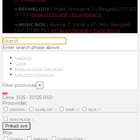
♦
BEOMELODY
| Majke Jevrosime 2 | Beograd | 011 322
11 77 |
[email protected]
|
beomelody.rs
♦
MUSIC BOX
| Bulevar Z. Đinđića 67 | Novi Beograd
| 011 311 89 70 |
[email protected]
|
music-box.rs
Enter search phase above...
Naslovna
Gitare
Efekti za gitare i bas gitare
Distortion / Overdrive
Filter proizvoda
×
Cena
3125
-
30125
RSD
Proizvođač
AROMA
1
DUNLOP
10
MXR
30
NUX
17
WAY HUGE
5
Prikaži sve
Boja
Crvena
1
Srebrna
1
Custom Color
2