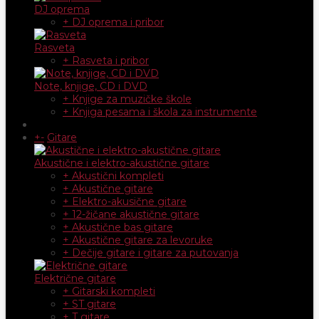
DJ oprema
+ DJ oprema i pribor
Rasveta
+ Rasveta i pribor
Note, knjige, CD i DVD
+ Knjige za muzičke škole
+ Knjiga pesama i škola za instrumente
+
-
Gitare
Akustične i elektro-akustične gitare
+ Akustični kompleti
+ Akustične gitare
+ Elektro-akusične gitare
+ 12-žičane akustične gitare
+ Akustične bas gitare
+ Akustične gitare za levoruke
+ Dečije gitare i gitare za putovanja
Električne gitare
+ Gitarski kompleti
+ ST gitare
+ T gitare