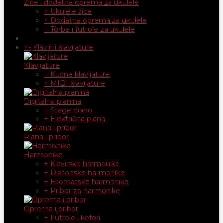
Žice i dodatna oprema za ukulele
+ Ukulele žice
+ Dodatna oprema za ukulele
+ Torbe i futrole za ukulele
+
-
Klaviri i klavijature
Klavijature
+ Kućne klavijature
+ MIDI klavijature
Digitalna pianina
+ Stage piano
+ Električna piana
Piana i pribor
Harmonike
+ Klavirske harmonike
+ Diatonske harmonike
+ Hromatske harmonike
+ Pribor za harmonike
Oprema i pribor
+ Futrole i koferi