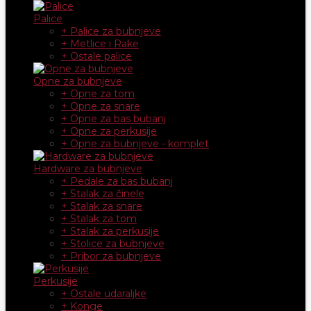
Palice
+ Palice za bubnjeve
+ Metlice i Rake
+ Ostale palice
Opne za bubnjeve
+ Opne za tom
+ Opne za snare
+ Opne za bas bubanj
+ Opne za perkusije
+ Opne za bubnjeve - komplet
Hardware za bubnjeve
+ Pedale za bas bubanj
+ Stalak za činele
+ Stalak za snare
+ Stalak za tom
+ Stalak za perkusije
+ Stolice za bubnjeve
+ Pribor za bubnjeve
Perkusije
+ Ostale udaraljke
+ Konge