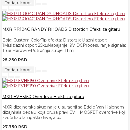
Dodaj u korpu
MXR RR104C RANDY RHOADS Distortion Efekti za gitaru
Boja: Custom ColorTip efekta: DistorzijaUlazni otpor:
1MΩIzlazni otpor: 25kΩNapajanje: 9V DCProcesuiranje signala:
True HardwirePotrošnja struje: 11 m..
25.250 RSD
Dodaj u korpu
MXR EVH5150 Overdrive Efekti za gitaru
MXR dizajnerska skupina je u suradnji sa Eddie Van Halenom
dizajnirala pedalu koja pruža pravi EVH MOSFET overdrive koji
zvuči kao lampaški drive, a o..
27.750 RSD