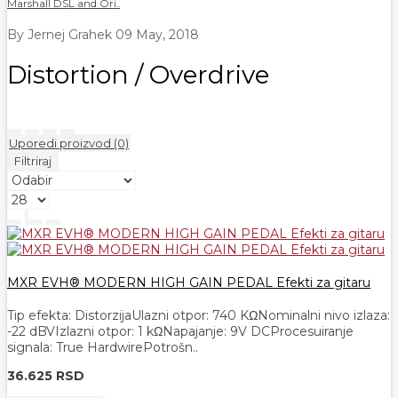
Marshall DSL and Ori..
By Jernej Grahek
09 May, 2018
Distortion / Overdrive
Uporedi proizvod (0)
Filtriraj
MXR EVH® MODERN HIGH GAIN PEDAL Efekti za gitaru
Tip efekta: DistorzijaUlazni otpor: 740 KΩNominalni nivo izlaza:
-22 dBVIzlazni otpor: 1 kΩNapajanje: 9V DCProcesuiranje
signala: True HardwirePotrošn..
36.625 RSD