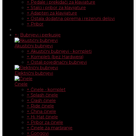
+ Pedale i prekidači za klaviature
+ Stalci i pribor za klavijature
+ Adapteri za klavijature
+ Ostala dodatna oprema i rezervni delovi
+ Pribor
+
-
Bubnjevi i perkusije
Akustični bubnjevi
+ Akustični bubnjevi - kompleti
+ Kompleti (bez Hardwera)
+ Ostali pojedinačni bubnjevi
Električni bubnjevi
Činele
+ Činele - komplet
+ Splash činele
+ Crash činele
+ Ride činele
+ China činele
+ Hi Hat činele
+ Pribor za činele
+ Činele za marširanje
+ Gongovi