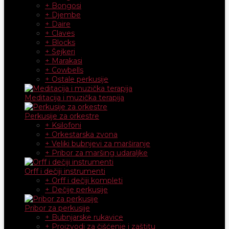
+ Bongosi
+ Djembe
+ Daire
+ Claves
+ Blocks
+ Šejkeri
+ Marakasi
+ Cowbells
+ Ostale perkusije
Meditacija i muzička terapija
Perkusije za orkestre
+ Ksilofoni
+ Orkestarska zvona
+ Veliki bubnjevi za marširanje
+ Pribor za maršing udaraljke
Orff i dečiji instrumenti
+ Orff i dečiji kompleti
+ Dečije perkusije
Pribor za perkusije
+ Bubnjarske rukavice
+ Proizvodi za čišćenje i zaštitu