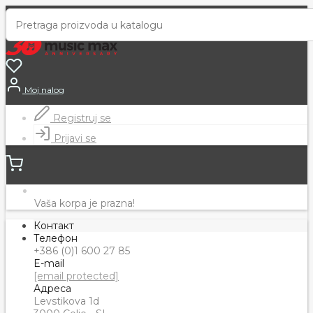
Moj nalog
Registruj se
Prijavi se
Vaša korpa je prazna!
Контакт
Телефон
+386 (0)1 600 27 85
E-mail
[email protected]
Адреса
Levstikova 1d