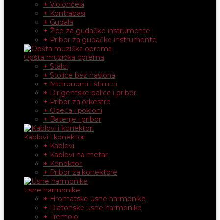
+ Violončela
+ Kontrabasi
+ Gudala
+ Žice za gudačke instrumente
+ Pribor za gudačke instrumente
Opšta muzička oprema
+ Stalci
+ Stolice bez naslona
+ Metronomi i štimeri
+ Dirigentske palice i pribor
+ Pribor za orkestre
+ Odeća i pokloni
+ Baterije i pribor
Kablovi i konektori
+ Kablovi
+ Kablovi na metar
+ Konektori
+ Pribor za konektore
Usne harmonike
+ Hromatske usne harmonike
+ Diatonske usne harmonike
+ Tremolo