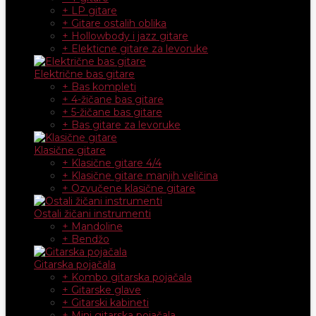
+ LP gitare
+ Gitare ostalih oblika
+ Hollowbody i jazz gitare
+ Elekticne gitare za levoruke
Električne bas gitare
+ Bas kompleti
+ 4-žičane bas gitare
+ 5-žičane bas gitare
+ Bas gitare za levoruke
Klasične gitare
+ Klasične gitare 4/4
+ Klasične gitare manjih veličina
+ Ozvučene klasične gitare
Ostali žičani instrumenti
+ Mandoline
+ Bendžo
Gitarska pojačala
+ Kombo gitarska pojačala
+ Gitarske glave
+ Gitarski kabineti
+ Mini gitarska pojačala