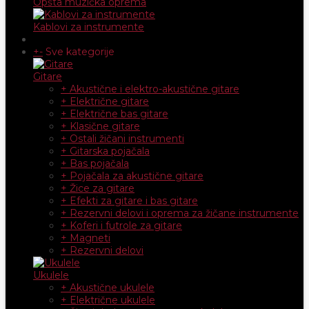
Opšta muzička oprema
Kablovi za instrumente
+
-
Sve kategorije
Gitare
+ Akustične i elektro-akustične gitare
+ Električne gitare
+ Električne bas gitare
+ Klasične gitare
+ Ostali žičani instrumenti
+ Gitarska pojačala
+ Bas pojačala
+ Pojačala za akustične gitare
+ Žice za gitare
+ Efekti za gitare i bas gitare
+ Rezervni delovi i oprema za žičane instrumente
+ Koferi i futrole za gitare
+ Magneti
+ Rezervni delovi
Ukulele
+ Akustične ukulele
+ Električne ukulele