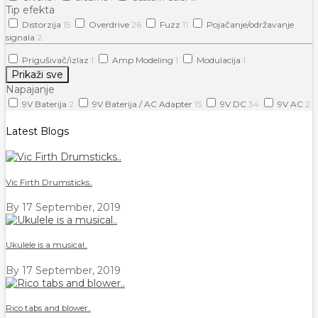
Tip efekta
Distorzija
15
Overdrive
26
Fuzz
11
Pojačanje/održavanje
signala
2
Prigušivač/izlaz
1
Amp Modeling
1
Modulacija
1
Prikaži sve
Napajanje
9V Baterija
2
9V Baterija / AC Adapter
15
9V DC
34
9V AC
2
Latest Blogs
Vic Firth Drumsticks..
By
17 September, 2019
Ukulele is a musical..
By
17 September, 2019
Rico tabs and blower..