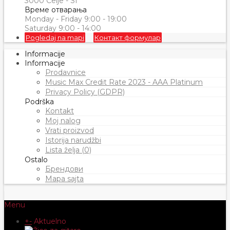
3000 Celje - SI
Време отварања
Monday - Friday 9:00 - 19:00
Saturday 9:00 - 14:00
Pogledaj na mapi
Контакт формулар
Informacije
Informacije
Prodavnice
Music Max Credit Rate 2023 - AAA Platinum
Privacy Policy (GDPR)
Podrška
Kontakt
Moj nalog
Vrati proizvod
Istorija narudžbi
Lista želja (0)
Ostalo
Брендови
Mapa sajta
Menu
+
-
Aktuelno