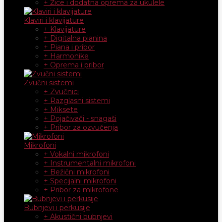
+ Žice i dodatna oprema za ukulele
Klaviri i klavijature
+ Klavijature
+ Digitalna pianina
+ Piana i pribor
+ Harmonike
+ Oprema i pribor
Zvučni sistemi
+ Zvučnici
+ Razglasni sistemi
+ Miksete
+ Pojačivači - snagaši
+ Pribor za ozvučenja
Mikrofoni
+ Vokalni mikrofoni
+ Instrumentalni mikrofoni
+ Bežični mikrofoni
+ Specijalni mikrofoni
+ Pribor za mikrofone
Bubnjevi i perkusije
+ Akustični bubnjevi