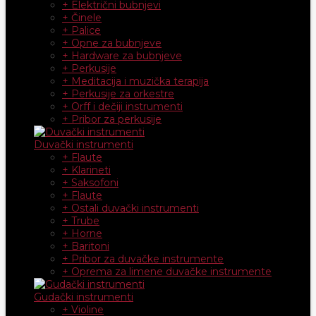
+ Električni bubnjevi
+ Činele
+ Palice
+ Opne za bubnjeve
+ Hardware za bubnjeve
+ Perkusije
+ Meditacija i muzička terapija
+ Perkusije za orkestre
+ Orff i dečiji instrumenti
+ Pribor za perkusije
Duvački instrumenti
+ Flaute
+ Klarineti
+ Saksofoni
+ Flaute
+ Ostali duvački instrumenti
+ Trube
+ Horne
+ Baritoni
+ Pribor za duvačke instrumente
+ Oprema za limene duvačke instrumente
Gudački instrumenti
+ Violine