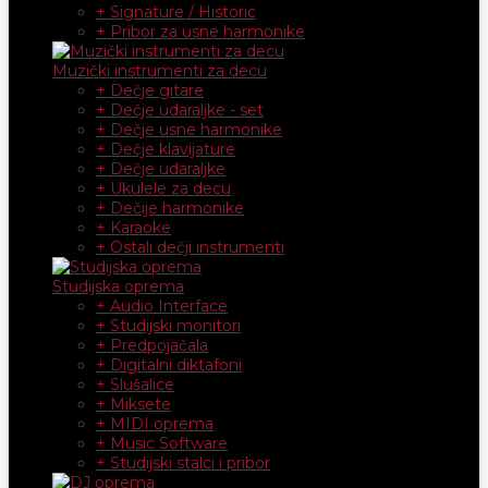
+ Signature / Historic
+ Pribor za usne harmonike
Muzički instrumenti za decu
+ Dečje gitare
+ Dečje udaraljke - set
+ Dečje usne harmonike
+ Dečje klavijature
+ Dečje udaraljke
+ Ukulele za decu
+ Dečije harmonike
+ Karaoke
+ Ostali dečji instrumenti
Studijska oprema
+ Audio Interface
+ Studijski monitori
+ Predpojačala
+ Digitalni diktafoni
+ Slušalice
+ Miksete
+ MIDI oprema
+ Music Software
+ Studijski stalci i pribor