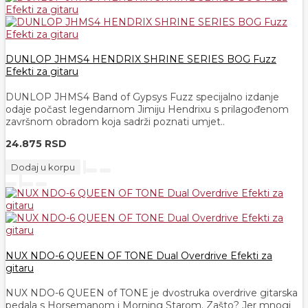
DUNLOP JHMS4 HENDRIX SHRINE SERIES BOG Fuzz
Efekti za gitaru
DUNLOP JHMS4 Band of Gypsys Fuzz specijalno izdanje
odaje počast legendarnom Jimiju Hendrixu s prilagođenom
završnom obradom koja sadrži poznati umjet..
24.875 RSD
Dodaj u korpu
NUX NDO-6 QUEEN OF TONE Dual Overdrive Efekti za
gitaru
NUX NDO-6 QUEEN of TONE je dvostruka overdrive gitarska
pedala s Horsemanom i Morning Starom. Zašto? Jer mnogi