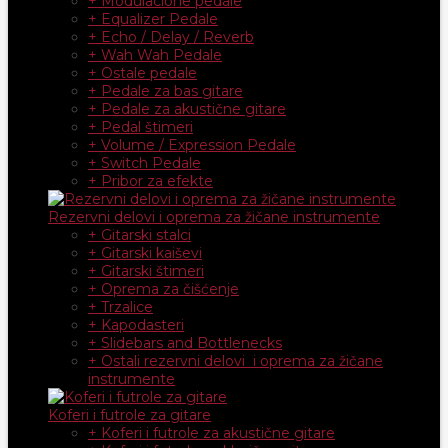
+ Modulacione pedale
+ Equalizer Pedale
+ Echo / Delay / Reverb
+ Wah Wah Pedale
+ Ostale pedale
+ Pedale za bas gitare
+ Pedale za akustične gitare
+ Pedal štimeri
+ Volume / Expression Pedale
+ Switch Pedale
+ Pribor za efekte
Rezervni delovi i oprema za žičane instrumente
+ Gitarski stalci
+ Gitarski kaiševi
+ Gitarski štimeri
+ Oprema za čišćenje
+ Trzalice
+ Kapodasteri
+ Slidebars and Bottlenecks
+ Ostali rezervni delovi i oprema za žičane
instrumente
Koferi i futrole za gitare
+ Koferi i futrole za akustične gitare