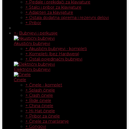
+ Pedale i prekidači za klaviature
+ Stalci i pribor za klavijature
+ Adapteri za klavijature
+ Ostala dodatna oprema i rezervni delovi
+ Pribor
+
-
Bubnjevi i perkusije
Akustični bubnjevi
+ Akustični bubnjevi - kompleti
+ Kompleti (bez Hardwera)
+ Ostali pojedinačni bubnjevi
Električni bubnjevi
Činele
+ Činele - komplet
+ Splash činele
+ Crash činele
+ Ride činele
+ China činele
+ Hi Hat činele
+ Pribor za činele
+ Činele za marširanje
+ Gongovi