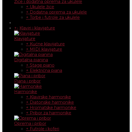
Žice i dodatna oprema za ukulele
+ Ukulele žice
+ Dodatna oprema za ukulele
+ Torbe i futrole za ukulele
+
-
Klaviri i klavijature
Klavijature
+ Kućne klavijature
+ MIDI klavijature
Digitalna pianina
+ Stage piano
+ Električna piana
Piana i pribor
Harmonike
+ Klavirske harmonike
+ Diatonske harmonike
+ Hromatske harmonike
+ Pribor za harmonike
Oprema i pribor
+ Futrole i koferi