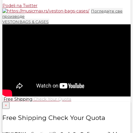
Podeli na Twitter
Погледајте све
производе
VESTON BAGS & CASES
Free Shipping
Check Your Quota
×
Free Shipping Check Your Quota