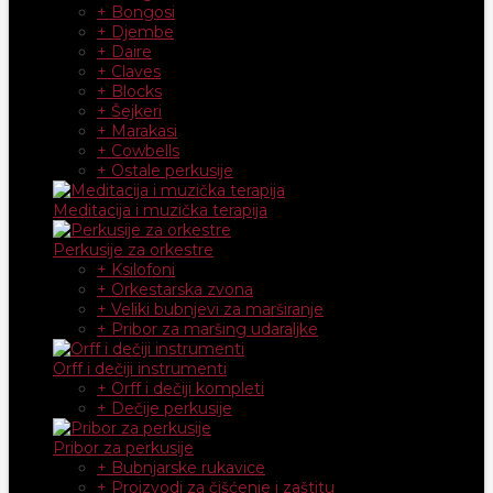
+ Bongosi
+ Djembe
+ Daire
+ Claves
+ Blocks
+ Šejkeri
+ Marakasi
+ Cowbells
+ Ostale perkusije
Meditacija i muzička terapija
Perkusije za orkestre
+ Ksilofoni
+ Orkestarska zvona
+ Veliki bubnjevi za marširanje
+ Pribor za maršing udaraljke
Orff i dečiji instrumenti
+ Orff i dečiji kompleti
+ Dečije perkusije
Pribor za perkusije
+ Bubnjarske rukavice
+ Proizvodi za čišćenje i zaštitu