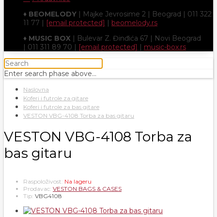
♦
BEOMELODY
| Majke Jevrosime 2 | Beograd | 011 322
11 77 |
[email protected]
|
beomelody.rs
♦
MUSIC BOX
| Bulevar Z. Đinđića 67 | Novi Beograd
| 011 311 89 70 |
[email protected]
|
music-box.rs
Enter search phase above...
Naslovna
Koferi i futrole za gitare
Koferi i futrole za bas gitare
VESTON VBG-4108 Torba za bas gitaru
VESTON VBG-4108 Torba za
bas gitaru
Raspoloživost:
Na lageru
Prodavac:
VESTON BAGS & CASES
Tip:
VBG4108