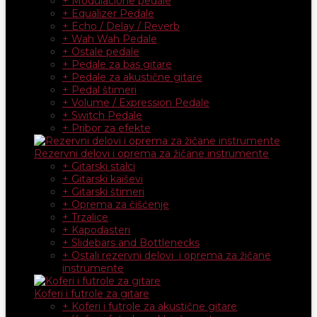
+ Modulacione pedale
+ Equalizer Pedale
+ Echo / Delay / Reverb
+ Wah Wah Pedale
+ Ostale pedale
+ Pedale za bas gitare
+ Pedale za akustične gitare
+ Pedal štimeri
+ Volume / Expression Pedale
+ Switch Pedale
+ Pribor za efekte
Rezervni delovi i oprema za žičane instrumente
+ Gitarski stalci
+ Gitarski kaiševi
+ Gitarski štimeri
+ Oprema za čišćenje
+ Trzalice
+ Kapodasteri
+ Slidebars and Bottlenecks
+ Ostali rezervni delovi i oprema za žičane
instrumente
Koferi i futrole za gitare
+ Koferi i futrole za akustične gitare