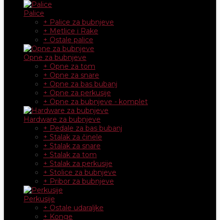
Palice
+ Palice za bubnjeve
+ Metlice i Rake
+ Ostale palice
Opne za bubnjeve
+ Opne za tom
+ Opne za snare
+ Opne za bas bubanj
+ Opne za perkusije
+ Opne za bubnjeve - komplet
Hardware za bubnjeve
+ Pedale za bas bubanj
+ Stalak za činele
+ Stalak za snare
+ Stalak za tom
+ Stalak za perkusije
+ Stolice za bubnjeve
+ Pribor za bubnjeve
Perkusije
+ Ostale udaraljke
+ Konge