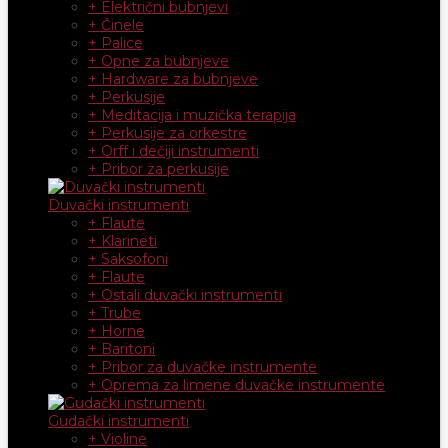
+ Električni bubnjevi
+ Činele
+ Palice
+ Opne za bubnjeve
+ Hardware za bubnjeve
+ Perkusije
+ Meditacija i muzička terapija
+ Perkusije za orkestre
+ Orff i dečiji instrumenti
+ Pribor za perkusije
Duvački instrumenti
+ Flaute
+ Klarineti
+ Saksofoni
+ Flaute
+ Ostali duvački instrumenti
+ Trube
+ Horne
+ Baritoni
+ Pribor za duvačke instrumente
+ Oprema za limene duvačke instrumente
Gudački instrumenti
+ Violine