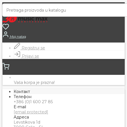
Moj nalog
Registruj se
Prijavi se
Vaša korpa je prazna!
Контакт
Телефон
+386 (0)1 600 27 85
E-mail
[email protected]
Адреса
Levstikova 1d