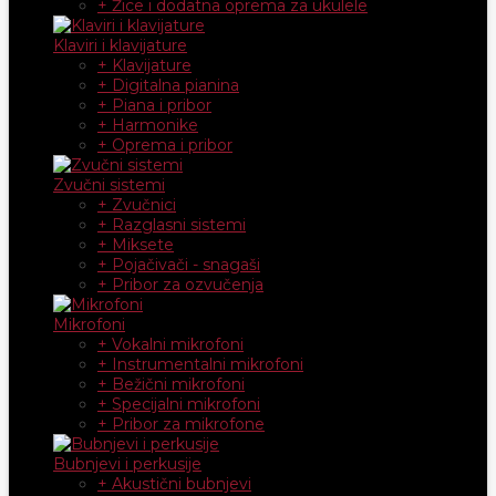
+ Žice i dodatna oprema za ukulele
Klaviri i klavijature
+ Klavijature
+ Digitalna pianina
+ Piana i pribor
+ Harmonike
+ Oprema i pribor
Zvučni sistemi
+ Zvučnici
+ Razglasni sistemi
+ Miksete
+ Pojačivači - snagaši
+ Pribor za ozvučenja
Mikrofoni
+ Vokalni mikrofoni
+ Instrumentalni mikrofoni
+ Bežični mikrofoni
+ Specijalni mikrofoni
+ Pribor za mikrofone
Bubnjevi i perkusije
+ Akustični bubnjevi