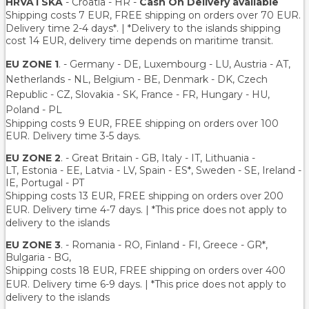
HRVATSKA
- Croatia - HR -
Cash On Delivery available
Shipping costs 7 EUR, FREE shipping on orders over
70
EUR.
Delivery time 2-4 days*. | *Delivery to the islands shipping
cost 14 EUR, delivery time depends on maritime transit.
EU ZONE 1
. - Germany - DE, Luxembourg - LU, Austria - AT,
Netherlands - NL, Belgium - BE, Denmark - DK, Czech
Republic - CZ, Slovakia - SK, France - FR, Hungary - HU,
Poland - PL
Shipping costs 9 EUR, FREE shipping on orders over 100
EUR. Delivery time 3-5 days.
EU ZONE 2
. - Great Britain - GB, Italy - IT, Lithuania -
LT, Estonia - EE, Latvia - LV, Spain - ES*, Sweden - SE, Ireland -
IE, Portugal - PT
Shipping costs 13 EUR
, FREE shipping on orders over 200
EUR.
Delivery time 4-7 days. | *This price does not apply to
delivery to the islands
EU ZONE 3
. - Romania - RO, Finland - FI, Greece - GR*,
Bulgaria - BG,
Shipping costs 18 EUR
, FREE shipping on orders over 400
EUR.
Delivery time 6-9 days. | *This price does not apply to
delivery to the islands