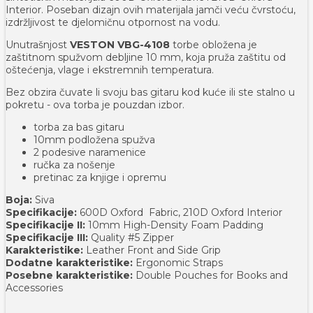
Interior. Poseban dizajn ovih materijala jamči veću čvrstoću,
izdržljivost te djelomičnu otpornost na vodu.
Unutrašnjost
VESTON VBG-4108
torbe obložena je
zaštitnom spužvom debljine 10 mm, koja pruža zaštitu od
oštećenja, vlage i ekstremnih temperatura.
Bez obzira čuvate li svoju bas gitaru kod kuće ili ste stalno u
pokretu - ova torba je pouzdan izbor.
torba za bas gitaru
10mm podložena spužva
2 podesive naramenice
ručka za nošenje
pretinac za knjige i opremu
Boja:
Siva
Specifikacije:
600D Oxford Fabric, 210D Oxford Interior
Specifikacije II:
10mm High-Density Foam Padding
Specifikacije III:
Quality #5 Zipper
Karakteristike:
Leather Front and Side Grip
Dodatne karakteristike:
Ergonomic Straps
Posebne karakteristike:
Double Pouches for Books and
Accessories