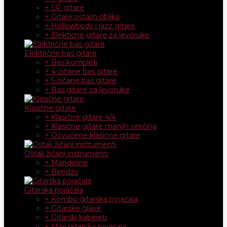
+ LP gitare
+ Gitare ostalih oblika
+ Hollowbody i jazz gitare
+ Elekticne gitare za levoruke
Električne bas gitare
+ Bas kompleti
+ 4-žičane bas gitare
+ 5-žičane bas gitare
+ Bas gitare za levoruke
Klasične gitare
+ Klasične gitare 4/4
+ Klasične gitare manjih veličina
+ Ozvučene klasične gitare
Ostali žičani instrumenti
+ Mandoline
+ Bendžo
Gitarska pojačala
+ Kombo gitarska pojačala
+ Gitarske glave
+ Gitarski kabineti
+ Mini gitarska pojačala