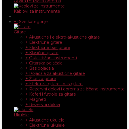
Opšta muzička oprema
Kablovi za instrumente
+
-
Sve kategorije
Gitare
+ Akustične i elektro-akustične gitare
+ Električne gitare
+ Električne bas gitare
+ Klasične gitare
+ Ostali žičani instrumenti
+ Gitarska pojačala
+ Bas pojačala
+ Pojačala za akustične gitare
+ Žice za gitare
+ Efekti za gitare i bas gitare
+ Rezervni delovi i oprema za žičane instrumente
+ Koferi i futrole za gitare
+ Magneti
+ Rezervni delovi
Ukulele
+ Akustične ukulele
+ Električne ukulele