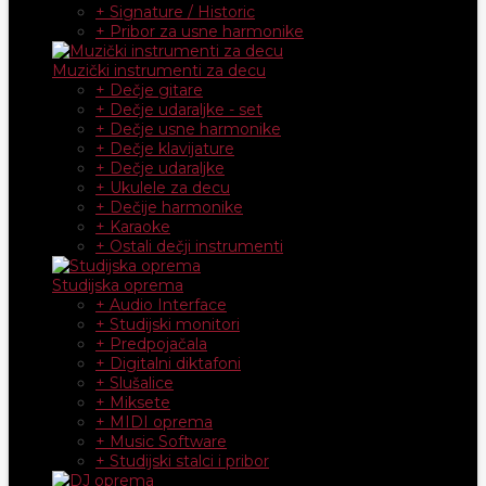
+ Signature / Historic
+ Pribor za usne harmonike
Muzički instrumenti za decu
+ Dečje gitare
+ Dečje udaraljke - set
+ Dečje usne harmonike
+ Dečje klavijature
+ Dečje udaraljke
+ Ukulele za decu
+ Dečije harmonike
+ Karaoke
+ Ostali dečji instrumenti
Studijska oprema
+ Audio Interface
+ Studijski monitori
+ Predpojačala
+ Digitalni diktafoni
+ Slušalice
+ Miksete
+ MIDI oprema
+ Music Software
+ Studijski stalci i pribor