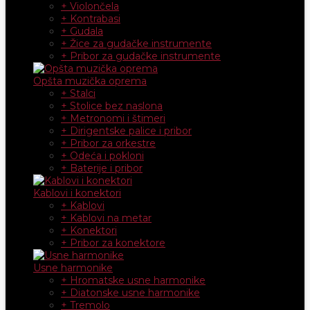
+ Violončela
+ Kontrabasi
+ Gudala
+ Žice za gudačke instrumente
+ Pribor za gudačke instrumente
Opšta muzička oprema
+ Stalci
+ Stolice bez naslona
+ Metronomi i štimeri
+ Dirigentske palice i pribor
+ Pribor za orkestre
+ Odeća i pokloni
+ Baterije i pribor
Kablovi i konektori
+ Kablovi
+ Kablovi na metar
+ Konektori
+ Pribor za konektore
Usne harmonike
+ Hromatske usne harmonike
+ Diatonske usne harmonike
+ Tremolo