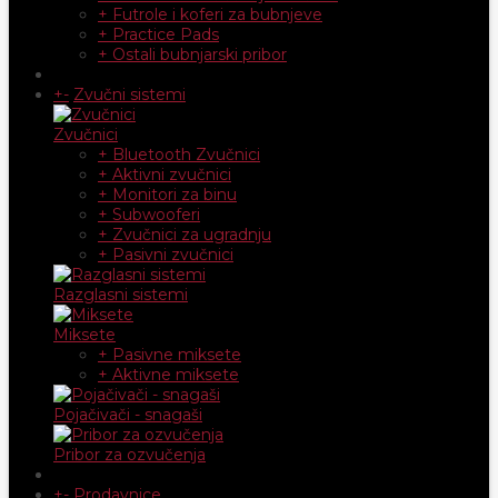
+ Futrole i koferi za bubnjeve
+ Practice Pads
+ Ostali bubnjarski pribor
+
-
Zvučni sistemi
Zvučnici
+ Bluetooth Zvučnici
+ Aktivni zvučnici
+ Monitori za binu
+ Subwooferi
+ Zvučnici za ugradnju
+ Pasivni zvučnici
Razglasni sistemi
Miksete
+ Pasivne miksete
+ Aktivne miksete
Pojačivači - snagaši
Pribor za ozvučenja
+
-
Prodavnice