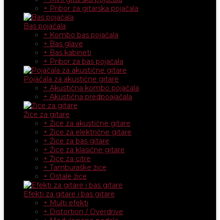
+ Pribor za gitarska pojačala
Bas pojačala
+ Kombo bas pojačala
+ Bas glave
+ Bas kabineti
+ Pribor za bas pojačala
Pojačala za akustične gitare
+ Akustična kombo pojačala
+ Akustična predpoajačala
Žice za gitare
+ Žice za akustične gitare
+ Žice za električne gitare
+ Žice za bas gitare
+ Žice za klasične gitare
+ Žice za citre
+ Tamburaške žice
+ Ostale žice
Efekti za gitare i bas gitare
+ Multi efekti
+ Distortion / Overdrive