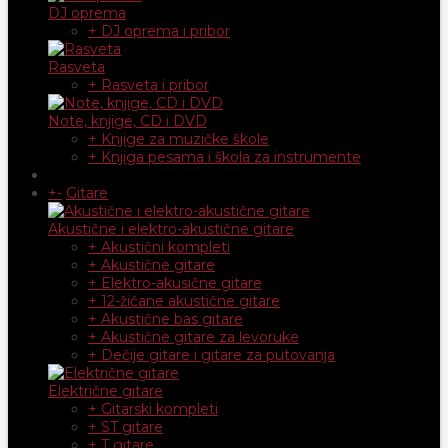
DJ oprema
+ DJ oprema i pribor
Rasveta
+ Rasveta i pribor
Note, knjige, CD i DVD
+ Knjige za muzičke škole
+ Knjiga pesama i škola za instrumente
+
-
Gitare
Akustične i elektro-akustične gitare
+ Akustični kompleti
+ Akustične gitare
+ Elektro-akusične gitare
+ 12-žičane akustične gitare
+ Akustične bas gitare
+ Akustične gitare za levoruke
+ Dečije gitare i gitare za putovanja
Električne gitare
+ Gitarski kompleti
+ ST gitare
+ T gitare