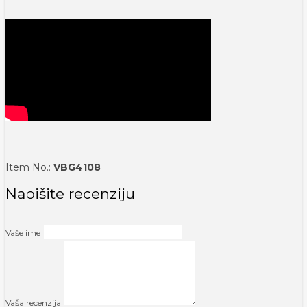
Item No.:
VBG4108
Napišite recenziju
Vaše ime
Vaša recenzija