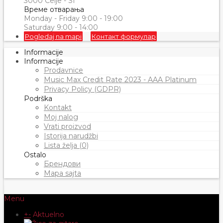
3000 Celje - SI
Време отварања
Monday - Friday 9:00 - 19:00
Saturday 9:00 - 14:00
Pogledaj na mapi
Контакт формулар
Informacije
Informacije
Prodavnice
Music Max Credit Rate 2023 - AAA Platinum
Privacy Policy (GDPR)
Podrška
Kontakt
Moj nalog
Vrati proizvod
Istorija narudžbi
Lista želja (0)
Ostalo
Брендови
Mapa sajta
Menu
+
-
Aktuelno