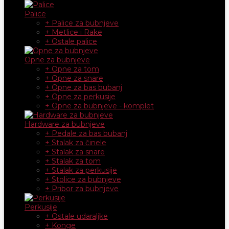
Palice
+ Palice za bubnjeve
+ Metlice i Rake
+ Ostale palice
Opne za bubnjeve
+ Opne za tom
+ Opne za snare
+ Opne za bas bubanj
+ Opne za perkusije
+ Opne za bubnjeve - komplet
Hardware za bubnjeve
+ Pedale za bas bubanj
+ Stalak za činele
+ Stalak za snare
+ Stalak za tom
+ Stalak za perkusije
+ Stolice za bubnjeve
+ Pribor za bubnjeve
Perkusije
+ Ostale udaraljke
+ Konge