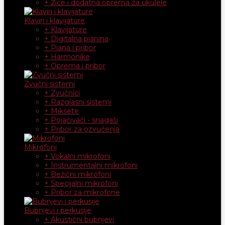
+ Žice i dodatna oprema za ukulele
Klaviri i klavijature
+ Klavijature
+ Digitalna pianina
+ Piana i pribor
+ Harmonike
+ Oprema i pribor
Zvučni sistemi
+ Zvučnici
+ Razglasni sistemi
+ Miksete
+ Pojačivači - snagaši
+ Pribor za ozvučenja
Mikrofoni
+ Vokalni mikrofoni
+ Instrumentalni mikrofoni
+ Bežični mikrofoni
+ Specijalni mikrofoni
+ Pribor za mikrofone
Bubnjevi i perkusije
+ Akustični bubnjevi