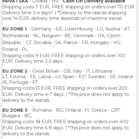
HRVATSKA
- Croatia - HR -
Cash On Delivery available
Shipping costs 7 EUR, FREE shipping on orders over
70
EUR.
Delivery time 2-4 days*. | *Delivery to the islands shipping
cost 14 EUR, delivery time depends on maritime transit.
EU ZONE 1
. - Germany - DE, Luxembourg - LU, Austria - AT,
Netherlands - NL, Belgium - BE, Denmark - DK, Czech
Republic - CZ, Slovakia - SK, France - FR, Hungary - HU,
Poland - PL
Shipping costs 9 EUR, FREE shipping on orders over 100
EUR. Delivery time 3-5 days.
EU ZONE 2
. - Great Britain - GB, Italy - IT, Lithuania -
LT, Estonia - EE, Latvia - LV, Spain - ES*, Sweden - SE, Ireland -
IE, Portugal - PT
Shipping costs 13 EUR
, FREE shipping on orders over 200
EUR.
Delivery time 4-7 days. | *This price does not apply to
delivery to the islands
EU ZONE 3
. - Romania - RO, Finland - FI, Greece - GR*,
Bulgaria - BG,
Shipping costs 18 EUR
, FREE shipping on orders over 400
EUR.
Delivery time 6-9 days. | *This price does not apply to
delivery to the islands