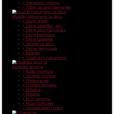
+ Signature / Historic
+ Pribor za usne harmonike
Muzički instrumenti za decu
+ Dečje gitare
+ Dečje udaraljke - set
+ Dečje usne harmonike
+ Dečje klavijature
+ Dečje udaraljke
+ Ukulele za decu
+ Dečije harmonike
+ Karaoke
+ Ostali dečji instrumenti
Studijska oprema
+ Audio Interface
+ Studijski monitori
+ Predpojačala
+ Digitalni diktafoni
+ Slušalice
+ Miksete
+ MIDI oprema
+ Music Software
+ Studijski stalci i pribor