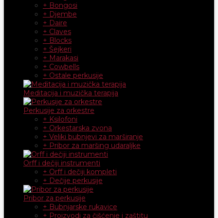
+ Bongosi
+ Djembe
+ Daire
+ Claves
+ Blocks
+ Šejkeri
+ Marakasi
+ Cowbells
+ Ostale perkusije
Meditacija i muzička terapija
Perkusije za orkestre
+ Ksilofoni
+ Orkestarska zvona
+ Veliki bubnjevi za marširanje
+ Pribor za maršing udaraljke
Orff i dečiji instrumenti
+ Orff i dečiji kompleti
+ Dečije perkusije
Pribor za perkusije
+ Bubnjarske rukavice
+ Proizvodi za čišćenje i zaštitu