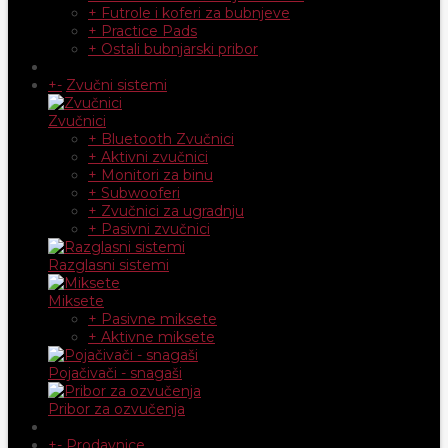
+ Futrole i koferi za bubnjeve
+ Practice Pads
+ Ostali bubnjarski pribor
+
-
Zvučni sistemi
Zvučnici
+ Bluetooth Zvučnici
+ Aktivni zvučnici
+ Monitori za binu
+ Subwooferi
+ Zvučnici za ugradnju
+ Pasivni zvučnici
Razglasni sistemi
Miksete
+ Pasivne miksete
+ Aktivne miksete
Pojačivači - snagaši
Pribor za ozvučenja
+
-
Prodavnice