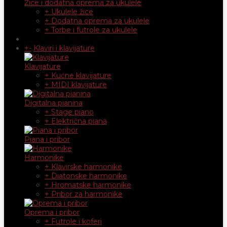
Žice i dodatna oprema za ukulele
+ Ukulele žice
+ Dodatna oprema za ukulele
+ Torbe i futrole za ukulele
+
-
Klaviri i klavijature
Klavijature
+ Kućne klavijature
+ MIDI klavijature
Digitalna pianina
+ Stage piano
+ Električna piana
Piana i pribor
Harmonike
+ Klavirske harmonike
+ Diatonske harmonike
+ Hromatske harmonike
+ Pribor za harmonike
Oprema i pribor
+ Futrole i koferi