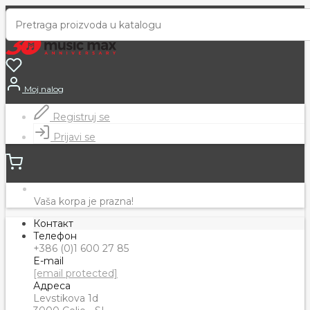
Moj nalog
Registruj se
Prijavi se
Vaša korpa je prazna!
Контакт
Телефон
+386 (0)1 600 27 85
E-mail
[email protected]
Адреса
Levstikova 1d