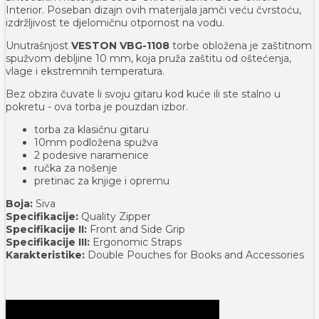
Interior. Poseban dizajn ovih materijala jamči veću čvrstoću,
izdržljivost te djelomičnu otpornost na vodu.
Unutrašnjost
VESTON VBG-1108
torbe obložena je zaštitnom
spužvom debljine 10 mm, koja pruža zaštitu od oštećenja,
vlage i ekstremnih temperatura.
Bez obzira čuvate li svoju gitaru kod kuće ili ste stalno u
pokretu - ova torba je pouzdan izbor.
torba za klasičnu gitaru
10mm podložena spužva
2 podesive naramenice
ručka za nošenje
pretinac za knjige i opremu
Boja:
Siva
Specifikacije:
Quality Zipper
Specifikacije II:
Front and Side Grip
Specifikacije III:
Ergonomic Straps
Karakteristike:
Double Pouches for Books and Accessories