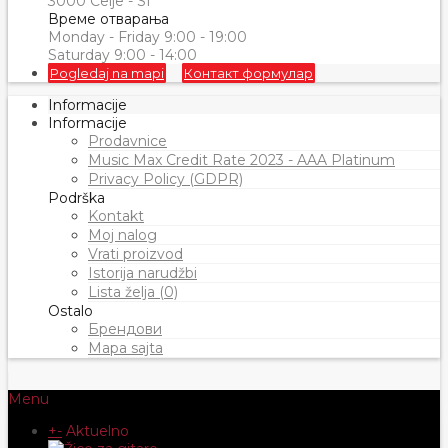
3000 Celje - SI
Време отварања
Monday - Friday 9:00 - 19:00
Saturday 9:00 - 14:00
Pogledaj na mapi
Контакт формулар
Informacije
Informacije
Prodavnice
Music Max Credit Rate 2023 - AAA Platinum
Privacy Policy (GDPR)
Podrška
Kontakt
Moj nalog
Vrati proizvod
Istorija narudžbi
Lista želja (0)
Ostalo
Брендови
Mapa sajta
Menu
+
-
Aktuelno