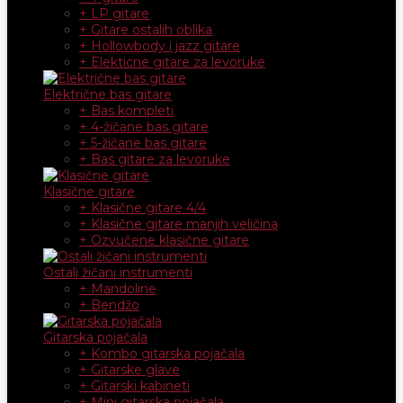
+ LP gitare
+ Gitare ostalih oblika
+ Hollowbody i jazz gitare
+ Elekticne gitare za levoruke
Električne bas gitare
+ Bas kompleti
+ 4-žičane bas gitare
+ 5-žičane bas gitare
+ Bas gitare za levoruke
Klasične gitare
+ Klasične gitare 4/4
+ Klasične gitare manjih veličina
+ Ozvučene klasične gitare
Ostali žičani instrumenti
+ Mandoline
+ Bendžo
Gitarska pojačala
+ Kombo gitarska pojačala
+ Gitarske glave
+ Gitarski kabineti
+ Mini gitarska pojačala