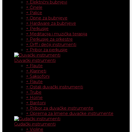
+ Električni bubnjevi
+ Činele
+ Palice
+ Opne za bubnjeve
+ Hardware za bubnjeve
+ Perkusije
+ Meditacija i muzička terapija
+ Perkusije za orkestre
+ Orff i dečiji instrumenti
+ Pribor za perkusije
Duvački instrumenti
+ Flaute
+ Klarineti
+ Saksofoni
+ Flaute
+ Ostali duvački instrumenti
+ Trube
+ Horne
+ Baritoni
+ Pribor za duvačke instrumente
+ Oprema za limene duvačke instrumente
Gudački instrumenti
+ Violine