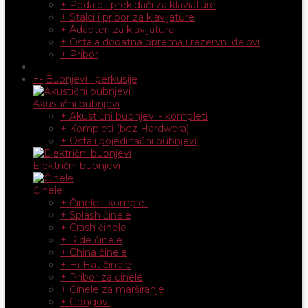
+ Pedale i prekidači za klaviature
+ Stalci i pribor za klavijature
+ Adapteri za klavijature
+ Ostala dodatna oprema i rezervni delovi
+ Pribor
+
-
Bubnjevi i perkusije
Akustični bubnjevi
+ Akustični bubnjevi - kompleti
+ Kompleti (bez Hardwera)
+ Ostali pojedinačni bubnjevi
Električni bubnjevi
Činele
+ Činele - komplet
+ Splash činele
+ Crash činele
+ Ride činele
+ China činele
+ Hi Hat činele
+ Pribor za činele
+ Činele za marširanje
+ Gongovi