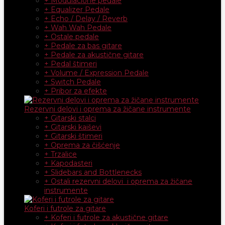
+ Modulacione pedale
+ Equalizer Pedale
+ Echo / Delay / Reverb
+ Wah Wah Pedale
+ Ostale pedale
+ Pedale za bas gitare
+ Pedale za akustične gitare
+ Pedal štimeri
+ Volume / Expression Pedale
+ Switch Pedale
+ Pribor za efekte
Rezervni delovi i oprema za žičane instrumente
+ Gitarski stalci
+ Gitarski kaiševi
+ Gitarski štimeri
+ Oprema za čišćenje
+ Trzalice
+ Kapodasteri
+ Slidebars and Bottlenecks
+ Ostali rezervni delovi i oprema za žičane
instrumente
Koferi i futrole za gitare
+ Koferi i futrole za akustične gitare