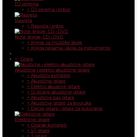
DJ oprema
+ DJ oprema i pribor
Rasveta
+ Rasveta i pribor
Note, knjige, CD i DVD
+ Knjige za muzičke škole
+ Knjiga pesama i škola za instrumente
+
-
Gitare
Akustične i elektro-akustične gitare
+ Akustični kompleti
+ Akustične gitare
+ Elektro-akusične gitare
+ 12-žičane akustične gitare
+ Akustične bas gitare
+ Akustične gitare za levoruke
+ Dečije gitare i gitare za putovanja
Električne gitare
+ Gitarski kompleti
+ ST gitare
+ T gitare