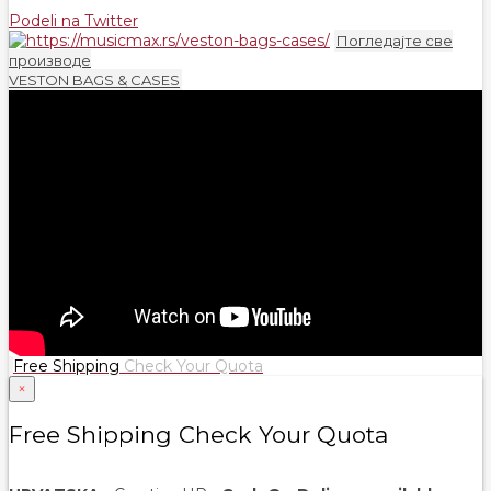
Podeli na Twitter
Погледајте све
производе
VESTON BAGS & CASES
Free Shipping
Check Your Quota
×
Free Shipping Check Your Quota