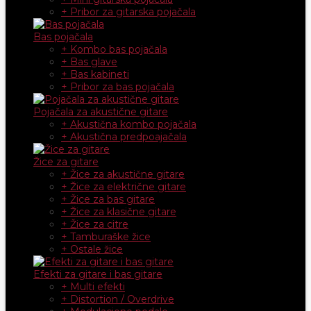
+ Pribor za gitarska pojačala
Bas pojačala
+ Kombo bas pojačala
+ Bas glave
+ Bas kabineti
+ Pribor za bas pojačala
Pojačala za akustične gitare
+ Akustična kombo pojačala
+ Akustična predpoajačala
Žice za gitare
+ Žice za akustične gitare
+ Žice za električne gitare
+ Žice za bas gitare
+ Žice za klasične gitare
+ Žice za citre
+ Tamburaške žice
+ Ostale žice
Efekti za gitare i bas gitare
+ Multi efekti
+ Distortion / Overdrive