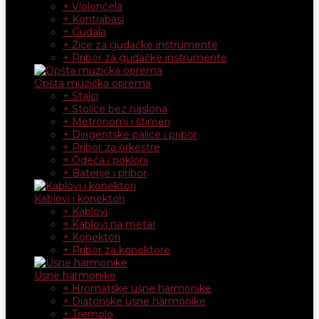
+ Violončela
+ Kontrabasi
+ Gudala
+ Žice za gudačke instrumente
+ Pribor za gudačke instrumente
Opšta muzička oprema
+ Stalci
+ Stolice bez naslona
+ Metronomi i štimeri
+ Dirigentske palice i pribor
+ Pribor za orkestre
+ Odeća i pokloni
+ Baterije i pribor
Kablovi i konektori
+ Kablovi
+ Kablovi na metar
+ Konektori
+ Pribor za konektore
Usne harmonike
+ Hromatske usne harmonike
+ Diatonske usne harmonike
+ Tremolo