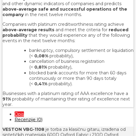
and other dynamic indicators of companies and predicts
above-average safe and successful operations of the
company
in the next twelve months.
Companies with platinum creditworthiness rating achieve
above-average results
and meet the criteria for
reduced
probability
that they would experience any of the following
events in the next twelve months:
bankruptcy, compulsory settlement or liquidation
(<
0,08%
probability),
cancellation of business registration
(<
0,81%
probability
),
blocked bank accounts for more than 60 days
continuously or more than 90 days totaly
(<
0,41%
probability).
Businesses with a platinum rating of AAA excellence have a
91%
probability of maintaining their rating of excellence next
year.
Opis
Recenzije (0)
VESTON VBG-1108
je torba za klasičnu gitaru, izrađena od
sintetičkih materijala 600D Oxford Fabric i 210D Oxford