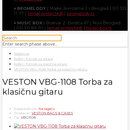
♦
BEOMELODY
| Majke Jevrosime 2 | Beograd | 011 322
11 77 |
[email protected]
|
beomelody.rs
♦
MUSIC BOX
| Bulevar Z. Đinđića 67 | Novi Beograd
| 011 311 89 70 |
[email protected]
|
music-box.rs
Enter search phase above...
Naslovna
Koferi i futrole za gitare
Koferi i futrole za klasične gitare
VESTON VBG-1108 Torba za klasičnu gitaru
VESTON VBG-1108 Torba za
klasičnu gitaru
Raspoloživost:
Na lageru
Prodavac:
VESTON BAGS & CASES
Tip:
VBG1108