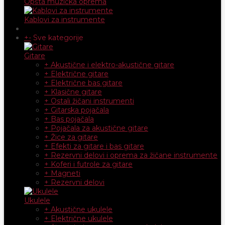
Opšta muzička oprema
Kablovi za instrumente
+
-
Sve kategorije
Gitare
+ Akustične i elektro-akustične gitare
+ Električne gitare
+ Električne bas gitare
+ Klasične gitare
+ Ostali žičani instrumenti
+ Gitarska pojačala
+ Bas pojačala
+ Pojačala za akustične gitare
+ Žice za gitare
+ Efekti za gitare i bas gitare
+ Rezervni delovi i oprema za žičane instrumente
+ Koferi i futrole za gitare
+ Magneti
+ Rezervni delovi
Ukulele
+ Akustične ukulele
+ Električne ukulele