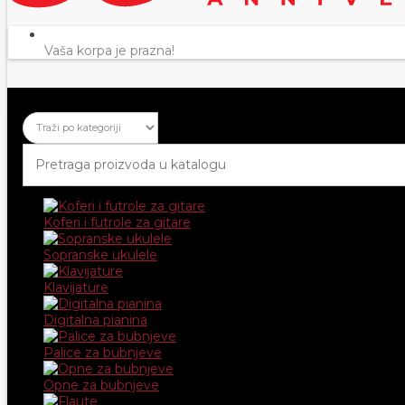
Vaša korpa je prazna!
Koferi i futrole za gitare
Sopranske ukulele
Klavijature
Digitalna pianina
Palice za bubnjeve
Opne za bubnjeve