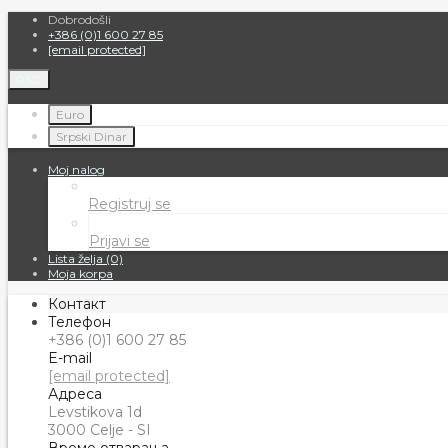
Dobrodošli
+386 (0)1 600 27 85
[email protected]
RSD
Euro
Srpski Dinar
Moj nalog
Registruj se
Prijavi se
Lista želja (0)
Moja korpa
Контакт
Телефон
+386 (0)1 600 27 85
E-mail
[email protected]
Адреса
Levstikova 1d
3000 Celje - SI