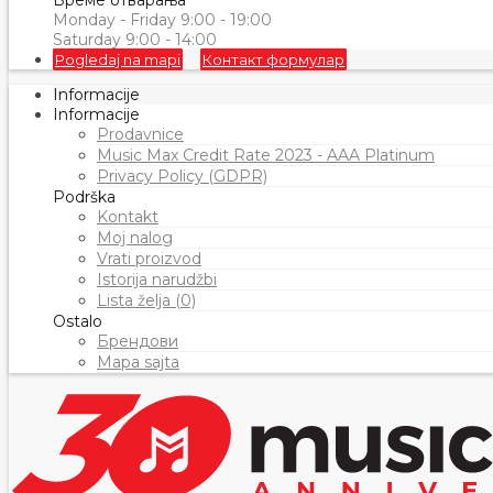
Време отварања
Monday - Friday 9:00 - 19:00
Saturday 9:00 - 14:00
Pogledaj na mapi
Контакт формулар
Informacije
Informacije
Prodavnice
Music Max Credit Rate 2023 - AAA Platinum
Privacy Policy (GDPR)
Podrška
Kontakt
Moj nalog
Vrati proizvod
Istorija narudžbi
Lista želja (0)
Ostalo
Брендови
Mapa sajta