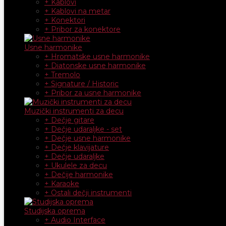
+ Kablovi
+ Kablovi na metar
+ Konektori
+ Pribor za konektore
Usne harmonike
+ Hromatske usne harmonike
+ Diatonske usne harmonike
+ Tremolo
+ Signature / Historic
+ Pribor za usne harmonike
Muzički instrumenti za decu
+ Dečje gitare
+ Dečje udaraljke - set
+ Dečje usne harmonike
+ Dečje klavijature
+ Dečje udaraljke
+ Ukulele za decu
+ Dečije harmonike
+ Karaoke
+ Ostali dečji instrumenti
Studijska oprema
+ Audio Interface