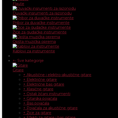
Flaute
Duvački insrumenti za razonodu
Pribor za duvačke instrumente
Žice za gudačke instrumente
Opšta muzička oprema
Kablovi za instrumente
+
-
Sve kategorije
Gitare
+ Akustične i elektro-akustične gitare
+ Električne gitare
+ Električne bas gitare
+ Klasične gitare
+ Ostali žičani instrumenti
+ Gitarska pojačala
+ Bas pojačala
+ Pojačala za akustične gitare
+ Žice za gitare
+ Efekti za gitare i bas gitare