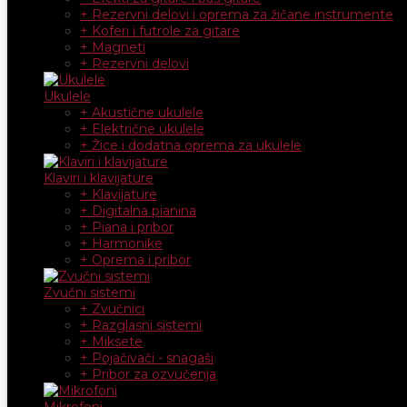
+ Rezervni delovi i oprema za žičane instrumente
+ Koferi i futrole za gitare
+ Magneti
+ Rezervni delovi
Ukulele
+ Akustične ukulele
+ Električne ukulele
+ Žice i dodatna oprema za ukulele
Klaviri i klavijature
+ Klavijature
+ Digitalna pianina
+ Piana i pribor
+ Harmonike
+ Oprema i pribor
Zvučni sistemi
+ Zvučnici
+ Razglasni sistemi
+ Miksete
+ Pojačivači - snagaši
+ Pribor za ozvučenja
Mikrofoni