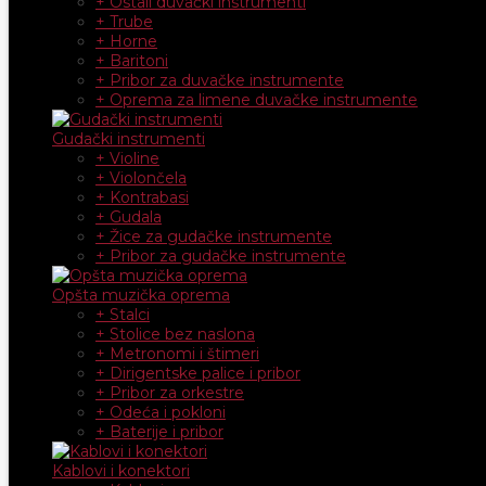
+ Ostali duvački instrumenti
+ Trube
+ Horne
+ Baritoni
+ Pribor za duvačke instrumente
+ Oprema za limene duvačke instrumente
Gudački instrumenti
+ Violine
+ Violončela
+ Kontrabasi
+ Gudala
+ Žice za gudačke instrumente
+ Pribor za gudačke instrumente
Opšta muzička oprema
+ Stalci
+ Stolice bez naslona
+ Metronomi i štimeri
+ Dirigentske palice i pribor
+ Pribor za orkestre
+ Odeća i pokloni
+ Baterije i pribor
Kablovi i konektori