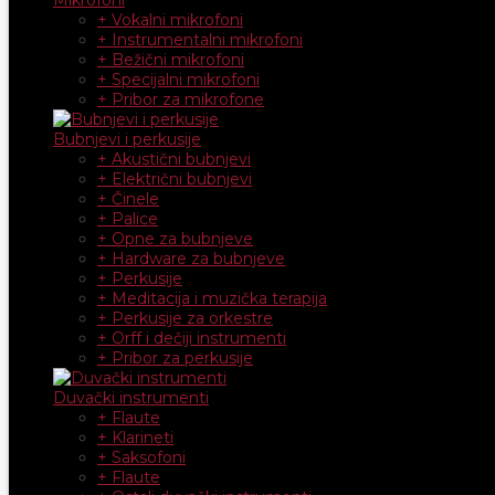
+ Vokalni mikrofoni
+ Instrumentalni mikrofoni
+ Bežični mikrofoni
+ Specijalni mikrofoni
+ Pribor za mikrofone
Bubnjevi i perkusije
+ Akustični bubnjevi
+ Električni bubnjevi
+ Činele
+ Palice
+ Opne za bubnjeve
+ Hardware za bubnjeve
+ Perkusije
+ Meditacija i muzička terapija
+ Perkusije za orkestre
+ Orff i dečiji instrumenti
+ Pribor za perkusije
Duvački instrumenti
+ Flaute
+ Klarineti
+ Saksofoni
+ Flaute