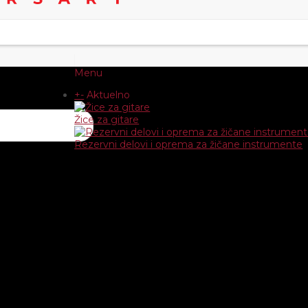
Menu
+
-
Aktuelno
Žice za gitare
Rezervni delovi i oprema za žičane instrumente