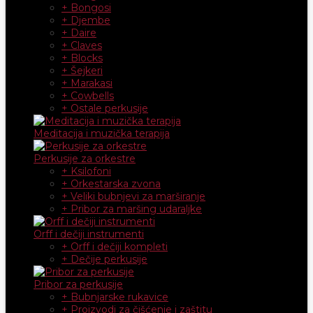
+ Bongosi
+ Djembe
+ Daire
+ Claves
+ Blocks
+ Šejkeri
+ Marakasi
+ Cowbells
+ Ostale perkusije
Meditacija i muzička terapija
Perkusije za orkestre
+ Ksilofoni
+ Orkestarska zvona
+ Veliki bubnjevi za marširanje
+ Pribor za maršing udaraljke
Orff i dečiji instrumenti
+ Orff i dečiji kompleti
+ Dečije perkusije
Pribor za perkusije
+ Bubnjarske rukavice
+ Proizvodi za čišćenje i zaštitu