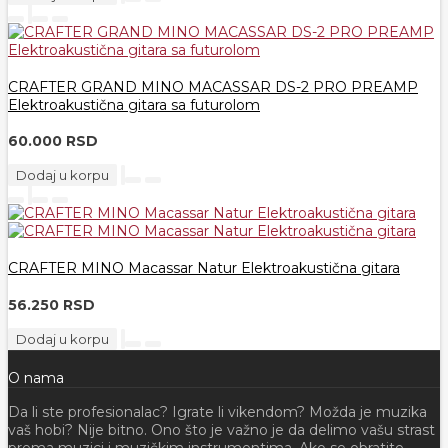
CRAFTER GRAND MINO MACASSAR DS-2 PRO PREAMP
Elektroakustična gitara sa futurolom
60.000 RSD
Dodaj u korpu
CRAFTER MINO Macassar Natur Elektroakustična gitara
56.250 RSD
Dodaj u korpu
O nama
Da li ste profesionalac? Igrate li vikendom? Možda je muzika
vaš hobi? Nije bitno. Ono što je važno je da delimo vašu strast