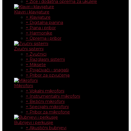
+ Žice i dodatna oprema za ukulele
Klaviri i klavijature
+ Klavijature
+ Digitalna pianina
+ Piana i pribor
+ Harmonike
+ Oprema i pribor
Zvučni sistemi
+ Zvučnici
+ Razglasni sistemi
+ Miksete
+ Pojačivači - snagaši
+ Pribor za ozvučenja
Mikrofoni
+ Vokalni mikrofoni
+ Instrumentalni mikrofoni
+ Bežični mikrofoni
+ Specijalni mikrofoni
+ Pribor za mikrofone
Bubnjevi i perkusije
+ Akustični bubnjevi