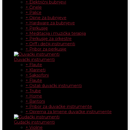
+ Električni bubnjevi
+ Činele
+ Palice
+ Opne za bubnjeve
+ Hardware za bubnjeve
+ Perkusije
+ Meditacija i muzička terapija
+ Perkusije za orkestre
+ Orff i dečiji instrumenti
+ Pribor za perkusije
Duvački instrumenti
+ Flaute
+ Klarineti
+ Saksofoni
+ Flaute
+ Ostali duvački instrumenti
+ Trube
+ Horne
+ Baritoni
+ Pribor za duvačke instrumente
+ Oprema za limene duvačke instrumente
Gudački instrumenti
+ Violine