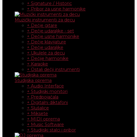
+ Signature / Historic
+ Pribor za usne harmonike
Muzički instrumenti za decu
+ Dečje gitare
+ Dečje udaraljke - set
+ Dečje usne harmonike
+ Dečje klavijature
+ Dečje udaraljke
+ Ukulele za decu
+ Dečije harmonike
+ Karaoke
+ Ostali dečji instrumenti
Studijska oprema
+ Audio Interface
+ Studijski monitori
+ Predpojačala
+ Digitalni diktafoni
+ Slušalice
+ Miksete
+ MIDI oprema
+ Music Software
+ Studijski stalci i pribor