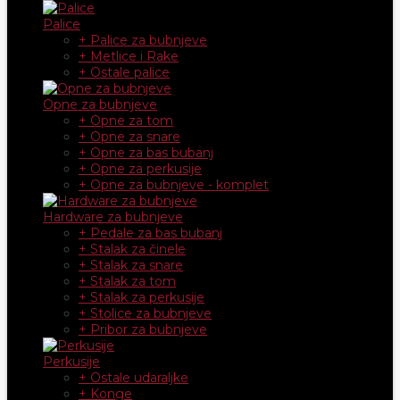
Palice
+ Palice za bubnjeve
+ Metlice i Rake
+ Ostale palice
Opne za bubnjeve
+ Opne za tom
+ Opne za snare
+ Opne za bas bubanj
+ Opne za perkusije
+ Opne za bubnjeve - komplet
Hardware za bubnjeve
+ Pedale za bas bubanj
+ Stalak za činele
+ Stalak za snare
+ Stalak za tom
+ Stalak za perkusije
+ Stolice za bubnjeve
+ Pribor za bubnjeve
Perkusije
+ Ostale udaraljke
+ Konge