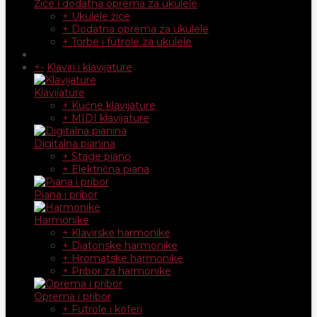
Žice i dodatna oprema za ukulele
+ Ukulele žice
+ Dodatna oprema za ukulele
+ Torbe i futrole za ukulele
+
-
Klaviri i klavijature
Klavijature
+ Kućne klavijature
+ MIDI klavijature
Digitalna pianina
+ Stage piano
+ Električna piana
Piana i pribor
Harmonike
+ Klavirske harmonike
+ Diatonske harmonike
+ Hromatske harmonike
+ Pribor za harmonike
Oprema i pribor
+ Futrole i koferi