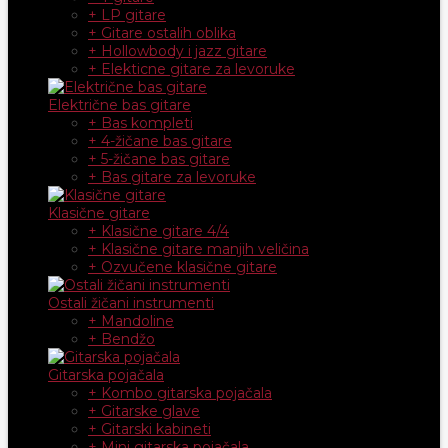
+ LP gitare
+ Gitare ostalih oblika
+ Hollowbody i jazz gitare
+ Elekticne gitare za levoruke
Električne bas gitare
+ Bas kompleti
+ 4-žičane bas gitare
+ 5-žičane bas gitare
+ Bas gitare za levoruke
Klasične gitare
+ Klasične gitare 4/4
+ Klasične gitare manjih veličina
+ Ozvučene klasične gitare
Ostali žičani instrumenti
+ Mandoline
+ Bendžo
Gitarska pojačala
+ Kombo gitarska pojačala
+ Gitarske glave
+ Gitarski kabineti
+ Mini gitarska pojačala