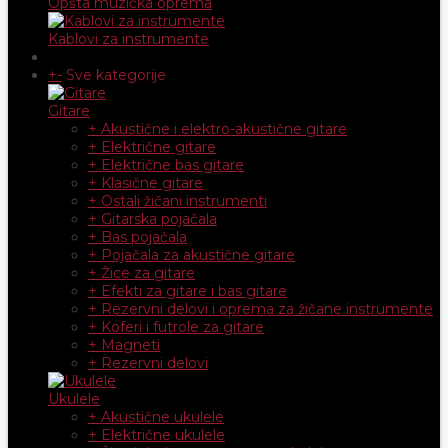
Opšta muzička oprema
Kablovi za instrumente
+
-
Sve kategorije
Gitare
+ Akustične i elektro-akustične gitare
+ Električne gitare
+ Električne bas gitare
+ Klasične gitare
+ Ostali žičani instrumenti
+ Gitarska pojačala
+ Bas pojačala
+ Pojačala za akustične gitare
+ Žice za gitare
+ Efekti za gitare i bas gitare
+ Rezervni delovi i oprema za žičane instrumente
+ Koferi i futrole za gitare
+ Magneti
+ Rezervni delovi
Ukulele
+ Akustične ukulele
+ Električne ukulele