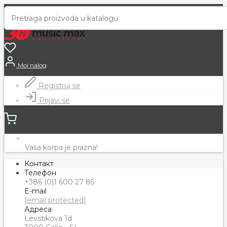
Moj nalog
Registruj se
Prijavi se
Vaša korpa je prazna!
Контакт
Телефон
+386 (0)1 600 27 85
E-mail
[email protected]
Адреса
Levstikova 1d