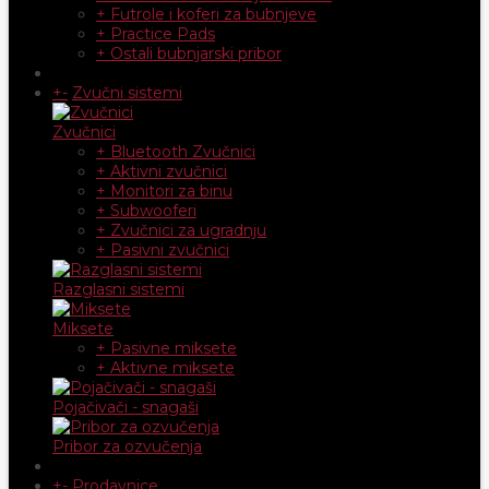
+ Futrole i koferi za bubnjeve
+ Practice Pads
+ Ostali bubnjarski pribor
+
-
Zvučni sistemi
Zvučnici
+ Bluetooth Zvučnici
+ Aktivni zvučnici
+ Monitori za binu
+ Subwooferi
+ Zvučnici za ugradnju
+ Pasivni zvučnici
Razglasni sistemi
Miksete
+ Pasivne miksete
+ Aktivne miksete
Pojačivači - snagaši
Pribor za ozvučenja
+
-
Prodavnice