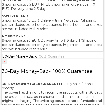
SLOVENIJA
- Slovenia - SI -
Cash On Delivery available
Shipping costs 3,5 EUR, FREE shipping on orders over 40
EUR. Delivery time 2-3 days.
SWITZERLAND
- CH
Shipping costs 45 EUR. Delivery time 4-6 days. | *Shipping
costs includes export duty clearance. Import duties and taxes
are not included in this price
NORWAY
- NO
Shipping costs 50 EUR. Delivery time 6-9 days. | *Shipping
costs includes export duty clearance. Import duties and taxes
are not included in this price
30-Day Money-Back
100% Guarantee
×
30-Day Money-Back 100% Guarantee
30-DAY MONEY BACK GUARANTEE
(only valid for online
orders):
The buyer has the right to return the products within 30 days.
The products must be in original condition, unused and in
original packaging. The shipping costs are not refundable and
are paid for by the buyer. The products may be changed for