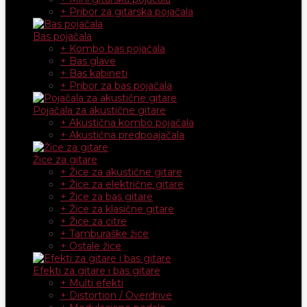
+ Pribor za gitarska pojačala
Bas pojačala
+ Kombo bas pojačala
+ Bas glave
+ Bas kabineti
+ Pribor za bas pojačala
Pojačala za akustične gitare
+ Akustična kombo pojačala
+ Akustična predpoajačala
Žice za gitare
+ Žice za akustične gitare
+ Žice za električne gitare
+ Žice za bas gitare
+ Žice za klasične gitare
+ Žice za citre
+ Tamburaške žice
+ Ostale žice
Efekti za gitare i bas gitare
+ Multi efekti
+ Distortion / Overdrive