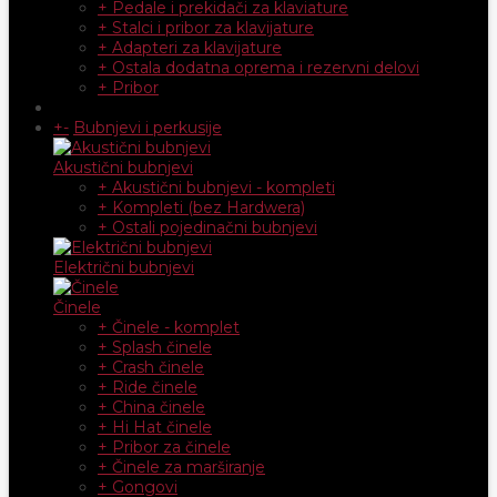
+ Pedale i prekidači za klaviature
+ Stalci i pribor za klavijature
+ Adapteri za klavijature
+ Ostala dodatna oprema i rezervni delovi
+ Pribor
+
-
Bubnjevi i perkusije
Akustični bubnjevi
+ Akustični bubnjevi - kompleti
+ Kompleti (bez Hardwera)
+ Ostali pojedinačni bubnjevi
Električni bubnjevi
Činele
+ Činele - komplet
+ Splash činele
+ Crash činele
+ Ride činele
+ China činele
+ Hi Hat činele
+ Pribor za činele
+ Činele za marširanje
+ Gongovi