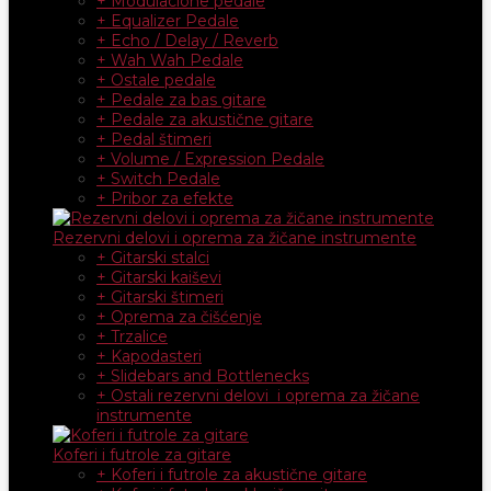
+ Modulacione pedale
+ Equalizer Pedale
+ Echo / Delay / Reverb
+ Wah Wah Pedale
+ Ostale pedale
+ Pedale za bas gitare
+ Pedale za akustične gitare
+ Pedal štimeri
+ Volume / Expression Pedale
+ Switch Pedale
+ Pribor za efekte
Rezervni delovi i oprema za žičane instrumente
+ Gitarski stalci
+ Gitarski kaiševi
+ Gitarski štimeri
+ Oprema za čišćenje
+ Trzalice
+ Kapodasteri
+ Slidebars and Bottlenecks
+ Ostali rezervni delovi i oprema za žičane
instrumente
Koferi i futrole za gitare
+ Koferi i futrole za akustične gitare