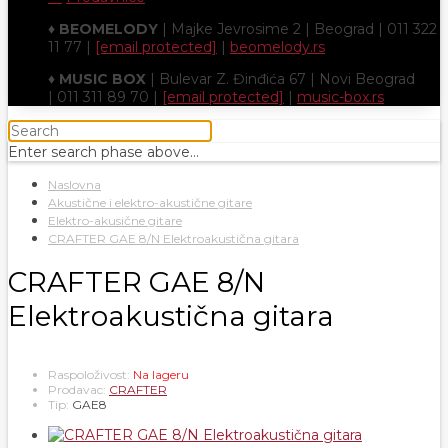
♦
BEOMELODY
| Majke Jevrosime 2 | Beograd | 011 322
11 77 |
[email protected]
|
beomelody.rs
♦
MUSIC BOX
| Bulevar Z. Đinđića 67 | Novi Beograd
| 011 311 89 70 |
[email protected]
|
music-box.rs
Enter search phase above...
Naslovna
Akustične i elektro-akustične gitare
Elektro-akusične gitare
CRAFTER GAE 8/N Elektroakustična gitara
CRAFTER GAE 8/N
Elektroakustična gitara
Raspoloživost:
Na lageru
Prodavac:
CRAFTER
Tip:
GAE8