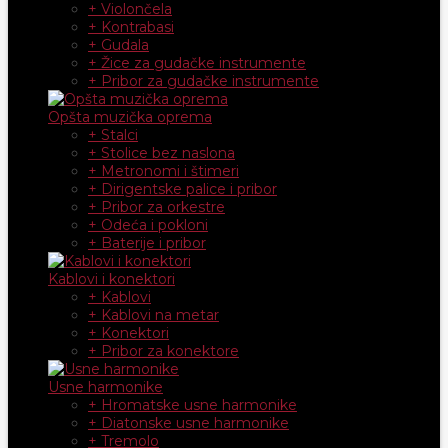
+ Violončela
+ Kontrabasi
+ Gudala
+ Žice za gudačke instrumente
+ Pribor za gudačke instrumente
Opšta muzička oprema
+ Stalci
+ Stolice bez naslona
+ Metronomi i štimeri
+ Dirigentske palice i pribor
+ Pribor za orkestre
+ Odeća i pokloni
+ Baterije i pribor
Kablovi i konektori
+ Kablovi
+ Kablovi na metar
+ Konektori
+ Pribor za konektore
Usne harmonike
+ Hromatske usne harmonike
+ Diatonske usne harmonike
+ Tremolo