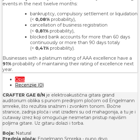
events in the next twelve months:
bankruptcy, compulsory settlement or liquidation
(<
0,08%
probability),
cancellation of business registration
(<
0,81%
probability
),
blocked bank accounts for more than 60 days
continuously or more than 90 days totaly
(<
0,41%
probability).
Businesses with a platinum rating of AAA excellence have a
91%
probability of maintaining their rating of excellence next
year.
Opis
Recenzije (0)
CRAFTER GAE 8/N
je elektroakustična gitara grand
auditorium oblika s punom prednjom pločom od Engelmann
smreke, što rezultira snažnim i zvonkim tonom. Bočne
stranice, zadnja ploča i vrat izrađeni su od mahagonija, a tu je i
cutaway izrez koji omogućuje nesmetan pristup najvišim
poljima gitare. Uz gitaru dolazi i torba.
Boja:
Natural
Prednja ploča:
Engelmann Smreka - puno drvo