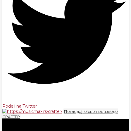
Podeli na Twitter
Погледајте све производе
CRAFTER