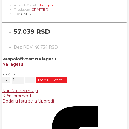
Raspoloživost:
Na lageru
Prodavac:
CRAFTER
Tip:
GAE8
57.039 RSD
Bez PDV: 46.754 RSD
Raspoloživost:
Na lageru
Na lageru
Količina
Dodaj u korpu
Napišite recenziju
Slični proizvodi
Dodaj u listu želja
Uporedi