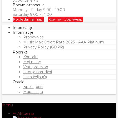
3000 Celje - SI
Време отварања
Monday - Friday 9:00 - 19:00
Saturday 9:00 - 14:00
Pogledaj na mapi
Контакт формулар
Informacije
Informacije
Prodavnice
Music Max Credit Rate 2023 - AAA Platinum
Privacy Policy (GDPR)
Podrška
Kontakt
Moj nalog
Vrati proizvod
Istorija narudžbi
Lista želja (0)
Ostalo
Брендови
Mapa sajta
Menu
+
-
Aktuelno