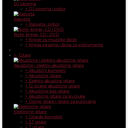
DJ oprema
+ DJ oprema i pribor
Rasveta
+ Rasveta i pribor
Note, knjige, CD i DVD
+ Knjige za muzičke škole
+ Knjiga pesama i škola za instrumente
+
-
Gitare
Akustične i elektro-akustične gitare
+ Akustični kompleti
+ Akustične gitare
+ Elektro-akusične gitare
+ 12-žičane akustične gitare
+ Akustične bas gitare
+ Akustične gitare za levoruke
+ Dečije gitare i gitare za putovanja
Električne gitare
+ Gitarski kompleti
+ ST gitare
+ T gitare