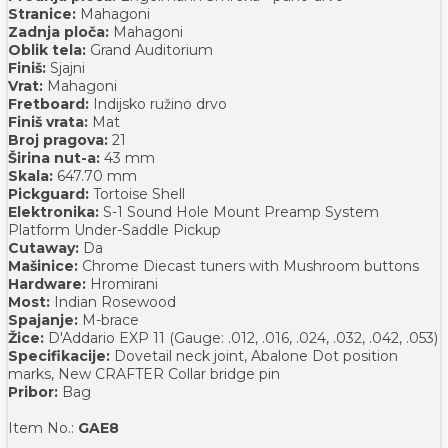
Stranice:
Mahagoni
Zadnja ploča:
Mahagoni
Oblik tela:
Grand Auditorium
Finiš:
Sjajni
Vrat:
Mahagoni
Fretboard:
Indijsko ružino drvo
Finiš vrata:
Mat
Broj pragova:
21
Širina nut-a:
43 mm
Skala:
647.70 mm
Pickguard:
Tortoise Shell
Elektronika:
S-1 Sound Hole Mount Preamp System
Platform Under-Saddle Pickup
Cutaway:
Da
Mašinice:
Chrome Diecast tuners with Mushroom buttons
Hardware:
Hromirani
Most:
Indian Rosewood
Spajanje:
M-brace
Žice:
D'Addario EXP 11 (Gauge: .012, .016, .024, .032, .042, .053)
Specifikacije:
Dovetail neck joint, Abalone Dot position
marks, New CRAFTER Collar bridge pin
Pribor:
Bag
Item No.:
GAE8