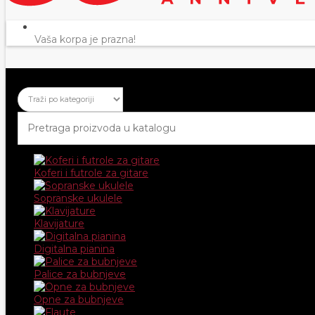
Vaša korpa je prazna!
Koferi i futrole za gitare
Sopranske ukulele
Klavijature
Digitalna pianina
Palice za bubnjeve
Opne za bubnjeve