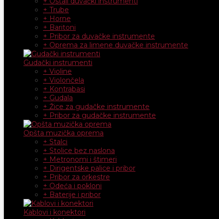
+ Ostali duvački instrumenti
+ Trube
+ Horne
+ Baritoni
+ Pribor za duvačke instrumente
+ Oprema za limene duvačke instrumente
Gudački instrumenti
+ Violine
+ Violončela
+ Kontrabasi
+ Gudala
+ Žice za gudačke instrumente
+ Pribor za gudačke instrumente
Opšta muzička oprema
+ Stalci
+ Stolice bez naslona
+ Metronomi i štimeri
+ Dirigentske palice i pribor
+ Pribor za orkestre
+ Odeća i pokloni
+ Baterije i pribor
Kablovi i konektori