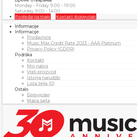
Време отварања
Monday - Friday 9:00 - 19:00
Saturday 9:00 - 14:00
Pogledaj na mapi
Контакт формулар
Informacije
Informacije
Prodavnice
Music Max Credit Rate 2023 - AAA Platinum
Privacy Policy (GDPR)
Podrška
Kontakt
Moj nalog
Vrati proizvod
Istorija narudžbi
Lista želja (0)
Ostalo
Брендови
Mapa sajta