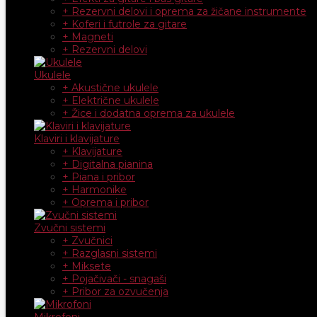
+ Rezervni delovi i oprema za žičane instrumente
+ Koferi i futrole za gitare
+ Magneti
+ Rezervni delovi
Ukulele
+ Akustične ukulele
+ Električne ukulele
+ Žice i dodatna oprema za ukulele
Klaviri i klavijature
+ Klavijature
+ Digitalna pianina
+ Piana i pribor
+ Harmonike
+ Oprema i pribor
Zvučni sistemi
+ Zvučnici
+ Razglasni sistemi
+ Miksete
+ Pojačivači - snagaši
+ Pribor za ozvučenja
Mikrofoni