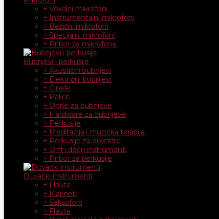
+ Vokalni mikrofoni
+ Instrumentalni mikrofoni
+ Bežični mikrofoni
+ Specijalni mikrofoni
+ Pribor za mikrofone
Bubnjevi i perkusije
+ Akustični bubnjevi
+ Električni bubnjevi
+ Činele
+ Palice
+ Opne za bubnjeve
+ Hardware za bubnjeve
+ Perkusije
+ Meditacija i muzička terapija
+ Perkusije za orkestre
+ Orff i dečiji instrumenti
+ Pribor za perkusije
Duvački instrumenti
+ Flaute
+ Klarineti
+ Saksofoni
+ Flaute