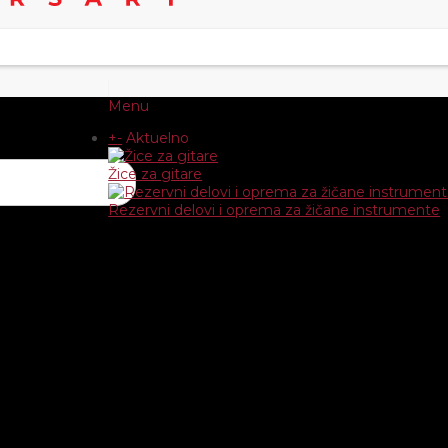
Menu
+
-
Aktuelno
Žice za gitare
Rezervni delovi i oprema za žičane instrumente