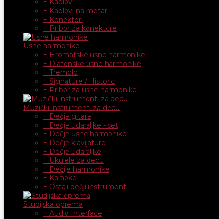
+ Kablovi
+ Kablovi na metar
+ Konektori
+ Pribor za konektore
Usne harmonike
+ Hromatske usne harmonike
+ Diatonske usne harmonike
+ Tremolo
+ Signature / Historic
+ Pribor za usne harmonike
Muzički instrumenti za decu
+ Dečje gitare
+ Dečje udaraljke - set
+ Dečje usne harmonike
+ Dečje klavijature
+ Dečje udaraljke
+ Ukulele za decu
+ Dečije harmonike
+ Karaoke
+ Ostali dečji instrumenti
Studijska oprema
+ Audio Interface