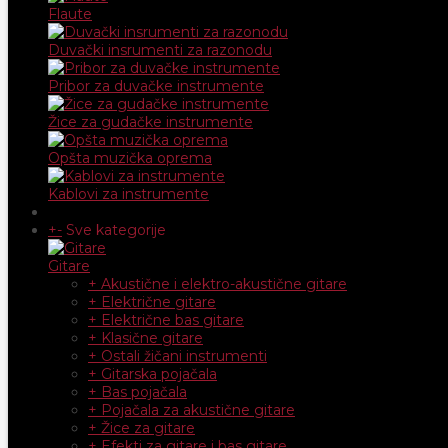
Flaute
Duvački insrumenti za razonodu
Pribor za duvačke instrumente
Žice za gudačke instrumente
Opšta muzička oprema
Kablovi za instrumente
+
-
Sve kategorije
Gitare
+ Akustične i elektro-akustične gitare
+ Električne gitare
+ Električne bas gitare
+ Klasične gitare
+ Ostali žičani instrumenti
+ Gitarska pojačala
+ Bas pojačala
+ Pojačala za akustične gitare
+ Žice za gitare
+ Efekti za gitare i bas gitare