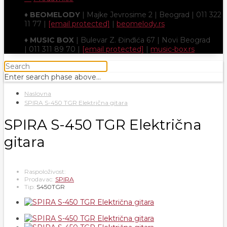
♦
BEOMELODY
| Majke Jevrosime 2 | Beograd | 011 322
11 77 |
[email protected]
|
beomelody.rs
♦
MUSIC BOX
| Bulevar Z. Đinđića 67 | Novi Beograd
| 011 311 89 70 |
[email protected]
|
music-box.rs
Enter search phase above...
Naslovna
SPIRA S-450 TGR Električna gitara
SPIRA S-450 TGR Električna
gitara
Raspoloživost:
Prodavac:
SPIRA
Tip:
S450TGR