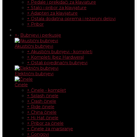
+ Pedale i prekidači za klaviature
+ Stalci i pribor za klavijature
+ Adapteri za klavijature
+ Ostala dodatna oprema i rezervni delovi
+ Pribor
+
-
Bubnjevi i perkusije
Akustični bubnjevi
+ Akustični bubnjevi - kompleti
+ Kompleti (bez Hardwera)
+ Ostali pojedinačni bubnjevi
Električni bubnjevi
Činele
+ Činele - komplet
+ Splash činele
+ Crash činele
+ Ride činele
+ China činele
+ Hi Hat činele
+ Pribor za činele
+ Činele za marširanje
+ Gongovi