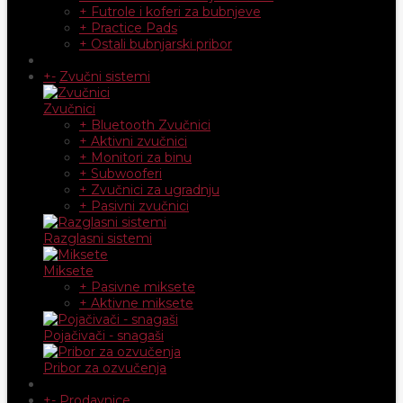
+ Futrole i koferi za bubnjeve
+ Practice Pads
+ Ostali bubnjarski pribor
+
-
Zvučni sistemi
Zvučnici
+ Bluetooth Zvučnici
+ Aktivni zvučnici
+ Monitori za binu
+ Subwooferi
+ Zvučnici za ugradnju
+ Pasivni zvučnici
Razglasni sistemi
Miksete
+ Pasivne miksete
+ Aktivne miksete
Pojačivači - snagaši
Pribor za ozvučenja
+
-
Prodavnice