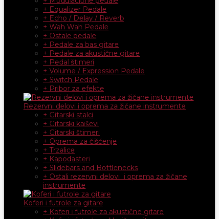
+ Modulacione pedale
+ Equalizer Pedale
+ Echo / Delay / Reverb
+ Wah Wah Pedale
+ Ostale pedale
+ Pedale za bas gitare
+ Pedale za akustične gitare
+ Pedal štimeri
+ Volume / Expression Pedale
+ Switch Pedale
+ Pribor za efekte
Rezervni delovi i oprema za žičane instrumente
+ Gitarski stalci
+ Gitarski kaiševi
+ Gitarski štimeri
+ Oprema za čišćenje
+ Trzalice
+ Kapodasteri
+ Slidebars and Bottlenecks
+ Ostali rezervni delovi i oprema za žičane
instrumente
Koferi i futrole za gitare
+ Koferi i futrole za akustične gitare