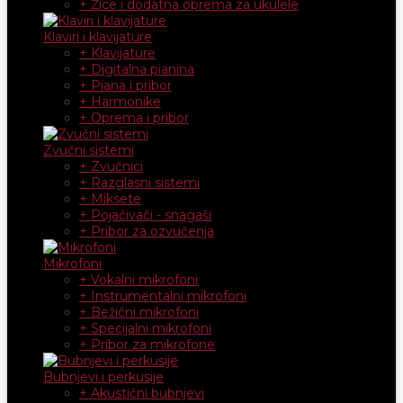
+ Žice i dodatna oprema za ukulele
Klaviri i klavijature
+ Klavijature
+ Digitalna pianina
+ Piana i pribor
+ Harmonike
+ Oprema i pribor
Zvučni sistemi
+ Zvučnici
+ Razglasni sistemi
+ Miksete
+ Pojačivači - snagaši
+ Pribor za ozvučenja
Mikrofoni
+ Vokalni mikrofoni
+ Instrumentalni mikrofoni
+ Bežični mikrofoni
+ Specijalni mikrofoni
+ Pribor za mikrofone
Bubnjevi i perkusije
+ Akustični bubnjevi