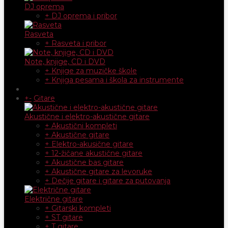
DJ oprema
+ DJ oprema i pribor
Rasveta
+ Rasveta i pribor
Note, knjige, CD i DVD
+ Knjige za muzičke škole
+ Knjiga pesama i škola za instrumente
+
-
Gitare
Akustične i elektro-akustične gitare
+ Akustični kompleti
+ Akustične gitare
+ Elektro-akusične gitare
+ 12-žičane akustične gitare
+ Akustične bas gitare
+ Akustične gitare za levoruke
+ Dečije gitare i gitare za putovanja
Električne gitare
+ Gitarski kompleti
+ ST gitare
+ T gitare