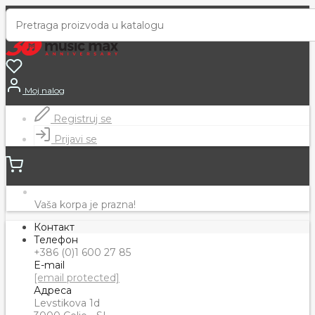
Moj nalog
Registruj se
Prijavi se
Vaša korpa je prazna!
Контакт
Телефон
+386 (0)1 600 27 85
E-mail
[email protected]
Адреса
Levstikova 1d