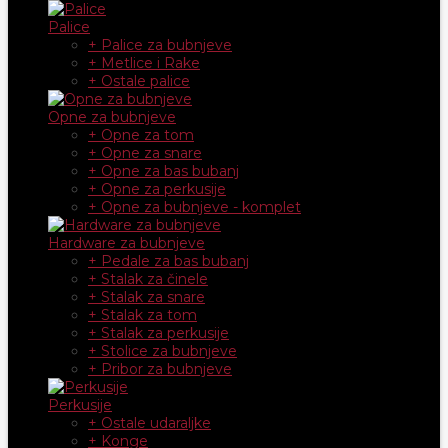
Palice
+ Palice za bubnjeve
+ Metlice i Rake
+ Ostale palice
Opne za bubnjeve
+ Opne za tom
+ Opne za snare
+ Opne za bas bubanj
+ Opne za perkusije
+ Opne za bubnjeve - komplet
Hardware za bubnjeve
+ Pedale za bas bubanj
+ Stalak za činele
+ Stalak za snare
+ Stalak za tom
+ Stalak za perkusije
+ Stolice za bubnjeve
+ Pribor za bubnjeve
Perkusije
+ Ostale udaraljke
+ Konge