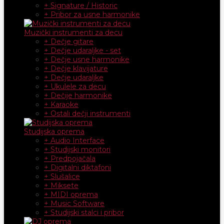
+ Signature / Historic
+ Pribor za usne harmonike
Muzički instrumenti za decu
+ Dečje gitare
+ Dečje udaraljke - set
+ Dečje usne harmonike
+ Dečje klavijature
+ Dečje udaraljke
+ Ukulele za decu
+ Dečije harmonike
+ Karaoke
+ Ostali dečji instrumenti
Studijska oprema
+ Audio Interface
+ Studijski monitori
+ Predpojačala
+ Digitalni diktafoni
+ Slušalice
+ Miksete
+ MIDI oprema
+ Music Software
+ Studijski stalci i pribor