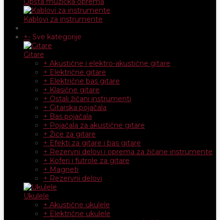
Opšta muzička oprema
Kablovi za instrumente
+
-
Sve kategorije
Gitare
+ Akustične i elektro-akustične gitare
+ Električne gitare
+ Električne bas gitare
+ Klasične gitare
+ Ostali žičani instrumenti
+ Gitarska pojačala
+ Bas pojačala
+ Pojačala za akustične gitare
+ Žice za gitare
+ Efekti za gitare i bas gitare
+ Rezervni delovi i oprema za žičane instrumente
+ Koferi i futrole za gitare
+ Magneti
+ Rezervni delovi
Ukulele
+ Akustične ukulele
+ Električne ukulele