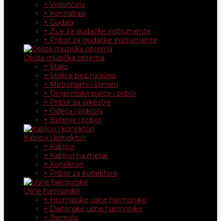
+ Violončela
+ Kontrabasi
+ Gudala
+ Žice za gudačke instrumente
+ Pribor za gudačke instrumente
Opšta muzička oprema
+ Stalci
+ Stolice bez naslona
+ Metronomi i štimeri
+ Dirigentske palice i pribor
+ Pribor za orkestre
+ Odeća i pokloni
+ Baterije i pribor
Kablovi i konektori
+ Kablovi
+ Kablovi na metar
+ Konektori
+ Pribor za konektore
Usne harmonike
+ Hromatske usne harmonike
+ Diatonske usne harmonike
+ Tremolo