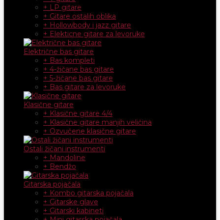
+ LP gitare
+ Gitare ostalih oblika
+ Hollowbody i jazz gitare
+ Elekticne gitare za levoruke
Električne bas gitare
+ Bas kompleti
+ 4-žičane bas gitare
+ 5-žičane bas gitare
+ Bas gitare za levoruke
Klasične gitare
+ Klasične gitare 4/4
+ Klasične gitare manjih veličina
+ Ozvučene klasične gitare
Ostali žičani instrumenti
+ Mandoline
+ Bendžo
Gitarska pojačala
+ Kombo gitarska pojačala
+ Gitarske glave
+ Gitarski kabineti
+ Mini gitarska pojačala