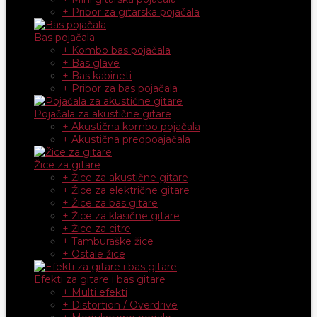
+ Pribor za gitarska pojačala
Bas pojačala
+ Kombo bas pojačala
+ Bas glave
+ Bas kabineti
+ Pribor za bas pojačala
Pojačala za akustične gitare
+ Akustična kombo pojačala
+ Akustična predpoajačala
Žice za gitare
+ Žice za akustične gitare
+ Žice za električne gitare
+ Žice za bas gitare
+ Žice za klasične gitare
+ Žice za citre
+ Tamburaške žice
+ Ostale žice
Efekti za gitare i bas gitare
+ Multi efekti
+ Distortion / Overdrive