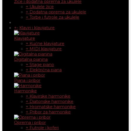
Žice i dodatna oprema za ukulele
+ Ukulele žice
+ Dodatna oprema za ukulele
+ Torbe i futrole za ukulele
+
-
Klaviri i klavijature
Klavijature
+ Kućne klavijature
+ MIDI klavijature
Digitalna pianina
+ Stage piano
+ Električna piana
Piana i pribor
Harmonike
+ Klavirske harmonike
+ Diatonske harmonike
+ Hromatske harmonike
+ Pribor za harmonike
Oprema i pribor
+ Futrole i koferi