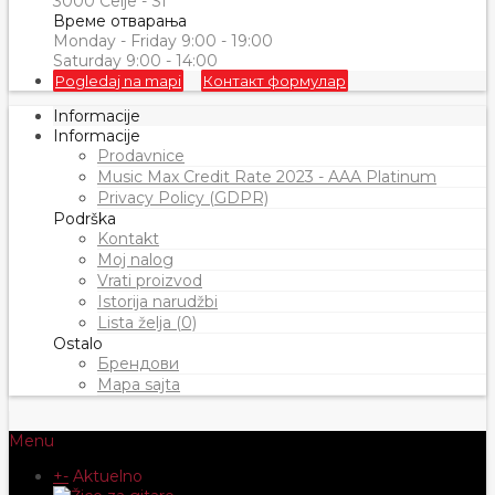
3000 Celje - SI
Време отварања
Monday - Friday 9:00 - 19:00
Saturday 9:00 - 14:00
Pogledaj na mapi
Контакт формулар
Informacije
Informacije
Prodavnice
Music Max Credit Rate 2023 - AAA Platinum
Privacy Policy (GDPR)
Podrška
Kontakt
Moj nalog
Vrati proizvod
Istorija narudžbi
Lista želja (0)
Ostalo
Брендови
Mapa sajta
Menu
+
-
Aktuelno