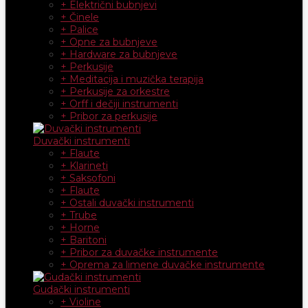
+ Električni bubnjevi
+ Činele
+ Palice
+ Opne za bubnjeve
+ Hardware za bubnjeve
+ Perkusije
+ Meditacija i muzička terapija
+ Perkusije za orkestre
+ Orff i dečiji instrumenti
+ Pribor za perkusije
Duvački instrumenti
+ Flaute
+ Klarineti
+ Saksofoni
+ Flaute
+ Ostali duvački instrumenti
+ Trube
+ Horne
+ Baritoni
+ Pribor za duvačke instrumente
+ Oprema za limene duvačke instrumente
Gudački instrumenti
+ Violine