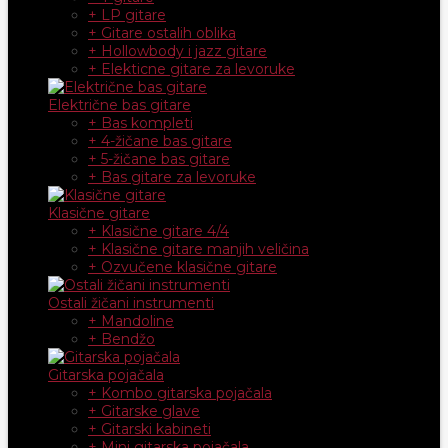
+ LP gitare
+ Gitare ostalih oblika
+ Hollowbody i jazz gitare
+ Elekticne gitare za levoruke
Električne bas gitare
+ Bas kompleti
+ 4-žičane bas gitare
+ 5-žičane bas gitare
+ Bas gitare za levoruke
Klasične gitare
+ Klasične gitare 4/4
+ Klasične gitare manjih veličina
+ Ozvučene klasične gitare
Ostali žičani instrumenti
+ Mandoline
+ Bendžo
Gitarska pojačala
+ Kombo gitarska pojačala
+ Gitarske glave
+ Gitarski kabineti
+ Mini gitarska pojačala