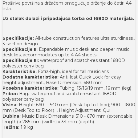
Proširiva površina s držačem omogućuje držanje do četiri A4
lista.
Uz stalak dolazi i pripadajuća torba od 1680D materijala.
Specifikacije:
All-tube construction features ultra sturdiness.,
3-section design
Specifikacije II:
Expandable music desk and deeper music
desk lips, accommodates up to 4 A4 sheets.
Specifikacije III:
waterproof and scratch-resistant 1680D
polyester carry bag.
Karakteristike:
Extra-high, ideal for tall musicians.
Dodatne karakteristike:
Anti-lost Quick Lock for easy
height adjustment., Base Dimension: 680 mm
Posebne karakteristike:
Tubing: 13/16/19 mm, 16 mm (leg)
Pribor:
Bag: waterproof and scratch-resistant 1680D
polyester carry bag.
Visina:
Height: 660 - 1540 mm (Desk Lip to Floor); 900 - 1800
mm (Desk Top to Floor）, Height Adjustment: Qui
Dubina:
Music Desk Dimensions: 510 - 670 mm (extendable
length) x 285 mm (width) x 34 mm (depth)
Težina:
1.9 kg