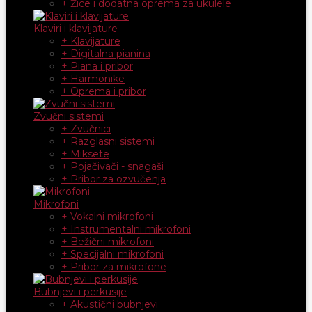
+ Žice i dodatna oprema za ukulele
Klaviri i klavijature
+ Klavijature
+ Digitalna pianina
+ Piana i pribor
+ Harmonike
+ Oprema i pribor
Zvučni sistemi
+ Zvučnici
+ Razglasni sistemi
+ Miksete
+ Pojačivači - snagaši
+ Pribor za ozvučenja
Mikrofoni
+ Vokalni mikrofoni
+ Instrumentalni mikrofoni
+ Bežični mikrofoni
+ Specijalni mikrofoni
+ Pribor za mikrofone
Bubnjevi i perkusije
+ Akustični bubnjevi