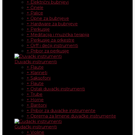
+ Električni bubnjevi
+ Činele
+ Palice
+ Opne za bubnjeve
+ Hardware za bubnjeve
+ Perkusije
+ Meditacija i muzička terapija
+ Perkusije za orkestre
+ Orff i dečiji instrumenti
+ Pribor za perkusije
Duvački instrumenti
+ Flaute
+ Klarineti
+ Saksofoni
+ Flaute
+ Ostali duvački instrumenti
+ Trube
+ Horne
+ Baritoni
+ Pribor za duvačke instrumente
+ Oprema za limene duvačke instrumente
Gudački instrumenti
+ Violine