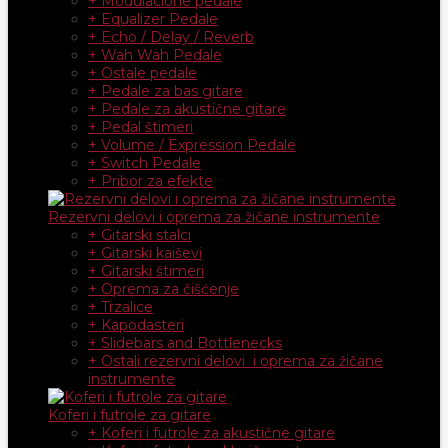
+ Modulacione pedale
+ Equalizer Pedale
+ Echo / Delay / Reverb
+ Wah Wah Pedale
+ Ostale pedale
+ Pedale za bas gitare
+ Pedale za akustične gitare
+ Pedal štimeri
+ Volume / Expression Pedale
+ Switch Pedale
+ Pribor za efekte
Rezervni delovi i oprema za žičane instrumente
+ Gitarski stalci
+ Gitarski kaiševi
+ Gitarski štimeri
+ Oprema za čišćenje
+ Trzalice
+ Kapodasteri
+ Slidebars and Bottlenecks
+ Ostali rezervni delovi i oprema za žičane
instrumente
Koferi i futrole za gitare
+ Koferi i futrole za akustične gitare