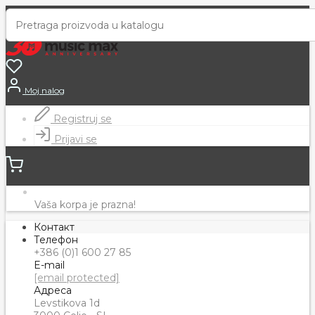
Moj nalog
Registruj se
Prijavi se
Vaša korpa je prazna!
Контакт
Телефон
+386 (0)1 600 27 85
E-mail
[email protected]
Адреса
Levstikova 1d