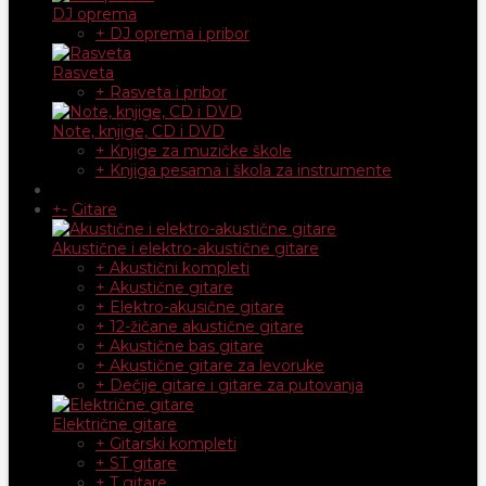
DJ oprema
+ DJ oprema i pribor
Rasveta
+ Rasveta i pribor
Note, knjige, CD i DVD
+ Knjige za muzičke škole
+ Knjiga pesama i škola za instrumente
+
-
Gitare
Akustične i elektro-akustične gitare
+ Akustični kompleti
+ Akustične gitare
+ Elektro-akusične gitare
+ 12-žičane akustične gitare
+ Akustične bas gitare
+ Akustične gitare za levoruke
+ Dečije gitare i gitare za putovanja
Električne gitare
+ Gitarski kompleti
+ ST gitare
+ T gitare