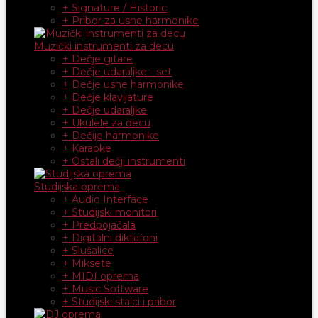
+ Signature / Historic
+ Pribor za usne harmonike
Muzički instrumenti za decu
+ Dečje gitare
+ Dečje udaraljke - set
+ Dečje usne harmonike
+ Dečje klavijature
+ Dečje udaraljke
+ Ukulele za decu
+ Dečije harmonike
+ Karaoke
+ Ostali dečji instrumenti
Studijska oprema
+ Audio Interface
+ Studijski monitori
+ Predpojačala
+ Digitalni diktafoni
+ Slušalice
+ Miksete
+ MIDI oprema
+ Music Software
+ Studijski stalci i pribor