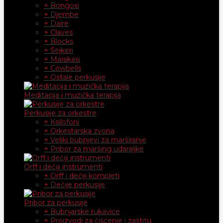
+ Bongosi
+ Djembe
+ Daire
+ Claves
+ Blocks
+ Šejkeri
+ Marakasi
+ Cowbells
+ Ostale perkusije
Meditacija i muzička terapija
Perkusije za orkestre
+ Ksilofoni
+ Orkestarska zvona
+ Veliki bubnjevi za marširanje
+ Pribor za maršing udaraljke
Orff i dečiji instrumenti
+ Orff i dečiji kompleti
+ Dečije perkusije
Pribor za perkusije
+ Bubnjarske rukavice
+ Proizvodi za čišćenje i zaštitu