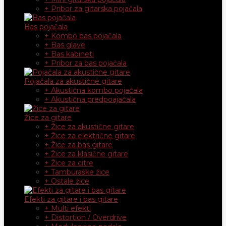
+ Pribor za gitarska pojačala
Bas pojačala
+ Kombo bas pojačala
+ Bas glave
+ Bas kabineti
+ Pribor za bas pojačala
Pojačala za akustične gitare
+ Akustična kombo pojačala
+ Akustična predpoajačala
Žice za gitare
+ Žice za akustične gitare
+ Žice za električne gitare
+ Žice za bas gitare
+ Žice za klasične gitare
+ Žice za citre
+ Tamburaške žice
+ Ostale žice
Efekti za gitare i bas gitare
+ Multi efekti
+ Distortion / Overdrive