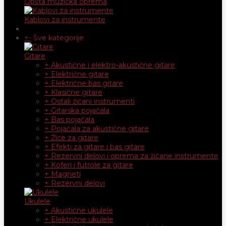
Opšta muzička oprema
Kablovi za instrumente
+
-
Sve kategorije
Gitare
+ Akustične i elektro-akustične gitare
+ Električne gitare
+ Električne bas gitare
+ Klasične gitare
+ Ostali žičani instrumenti
+ Gitarska pojačala
+ Bas pojačala
+ Pojačala za akustične gitare
+ Žice za gitare
+ Efekti za gitare i bas gitare
+ Rezervni delovi i oprema za žičane instrumente
+ Koferi i futrole za gitare
+ Magneti
+ Rezervni delovi
Ukulele
+ Akustične ukulele
+ Električne ukulele