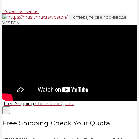
Podeli na Twitter
Погледајте све производе
VESTON
Free Shipping
Check Your Quota
×
Free Shipping Check Your Quota