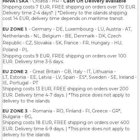
HRVATSKA
- Croatia - HR -
Cash On Delivery available
Shipping costs 7 EUR, FREE shipping on orders over
70
EUR.
Delivery time 2-4 days*. | *Delivery to the islands shipping
cost 14 EUR, delivery time depends on maritime transit.
EU ZONE 1
. - Germany - DE, Luxembourg - LU, Austria - AT,
Netherlands - NL, Belgium - BE, Denmark - DK, Czech
Republic - CZ, Slovakia - SK, France - FR, Hungary - HU,
Poland - PL
Shipping costs 9 EUR, FREE shipping on orders over 100
EUR. Delivery time 3-5 days.
EU ZONE 2
. - Great Britain - GB, Italy - IT, Lithuania -
LT, Estonia - EE, Latvia - LV, Spain - ES*, Sweden - SE, Ireland -
IE, Portugal - PT
Shipping costs 13 EUR
, FREE shipping on orders over 200
EUR.
Delivery time 4-7 days. | *This price does not apply to
delivery to the islands
EU ZONE 3
. - Romania - RO, Finland - FI, Greece - GR*,
Bulgaria - BG,
Shipping costs 18 EUR
, FREE shipping on orders over 400
EUR.
Delivery time 6-9 days. | *This price does not apply to
delivery to the islands