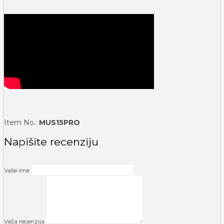
Item No.:
MUS15PRO
Napišite recenziju
Vaše ime
Vaša recenzija