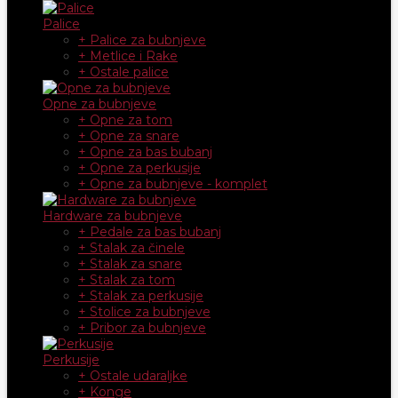
Palice
+ Palice za bubnjeve
+ Metlice i Rake
+ Ostale palice
Opne za bubnjeve
+ Opne za tom
+ Opne za snare
+ Opne za bas bubanj
+ Opne za perkusije
+ Opne za bubnjeve - komplet
Hardware za bubnjeve
+ Pedale za bas bubanj
+ Stalak za činele
+ Stalak za snare
+ Stalak za tom
+ Stalak za perkusije
+ Stolice za bubnjeve
+ Pribor za bubnjeve
Perkusije
+ Ostale udaraljke
+ Konge