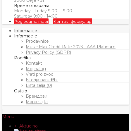
3000 Celje - SI
Време отварања
Monday - Friday 9:00 - 19:00
Saturday 9:00 - 14:00
Pogledaj na mapi
Контакт формулар
Informacije
Informacije
Prodavnice
Music Max Credit Rate 2023 - AAA Platinum
Privacy Policy (GDPR)
Podrška
Kontakt
Moj nalog
Vrati proizvod
Istorija narudžbi
Lista želja (0)
Ostalo
Брендови
Mapa sajta
Menu
+
-
Aktuelno