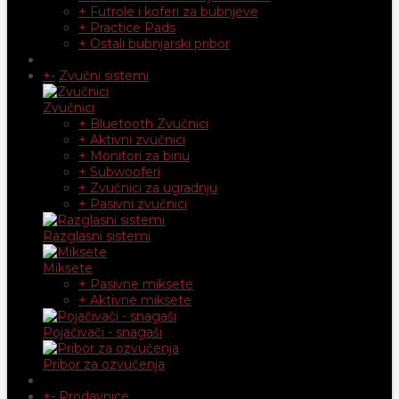
+ Futrole i koferi za bubnjeve
+ Practice Pads
+ Ostali bubnjarski pribor
+
-
Zvučni sistemi
Zvučnici
+ Bluetooth Zvučnici
+ Aktivni zvučnici
+ Monitori za binu
+ Subwooferi
+ Zvučnici za ugradnju
+ Pasivni zvučnici
Razglasni sistemi
Miksete
+ Pasivne miksete
+ Aktivne miksete
Pojačivači - snagaši
Pribor za ozvučenja
+
-
Prodavnice