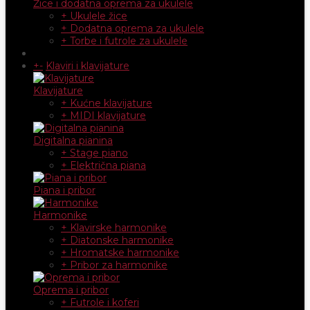
Žice i dodatna oprema za ukulele
+ Ukulele žice
+ Dodatna oprema za ukulele
+ Torbe i futrole za ukulele
+
-
Klaviri i klavijature
Klavijature
+ Kućne klavijature
+ MIDI klavijature
Digitalna pianina
+ Stage piano
+ Električna piana
Piana i pribor
Harmonike
+ Klavirske harmonike
+ Diatonske harmonike
+ Hromatske harmonike
+ Pribor za harmonike
Oprema i pribor
+ Futrole i koferi