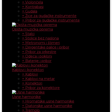
+ Violončela
+ Kontrabasi
+ Gudala
+ Žice za gudačke instrumente
+ Pribor za gudačke instrumente
Opšta muzička oprema
+ Stalci
+ Stolice bez naslona
+ Metronomi i štimeri
+ Dirigentske palice i pribor
+ Pribor za orkestre
+ Odeća i pokloni
+ Baterije i pribor
Kablovi i konektori
+ Kablovi
+ Kablovi na metar
+ Konektori
+ Pribor za konektore
Usne harmonike
+ Hromatske usne harmonike
+ Diatonske usne harmonike
+ Tremolo