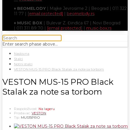
♦
BEOMELODY
| Majke Jevrosime 2 | Beograd | 011 322
11 77 |
[email protected]
|
beomelody.rs
♦
MUSIC BOX
| Bulevar Z. Đinđića 67 | Novi Beograd
| 011 311 89 70 |
[email protected]
|
music-box.rs
Enter search phase above...
Naslovna
Stalci
Notni stalci
VESTON MUS-15 PRO Black Stalak za note sa torbom
VESTON MUS-15 PRO Black
Stalak za note sa torbom
Raspoloživost:
Na lageru
Prodavac:
VESTON
Tip:
MUS15PRO