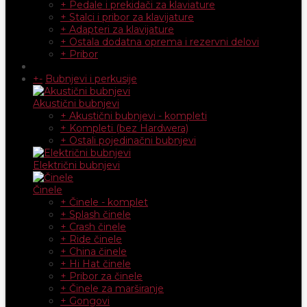
+ Pedale i prekidači za klaviature
+ Stalci i pribor za klavijature
+ Adapteri za klavijature
+ Ostala dodatna oprema i rezervni delovi
+ Pribor
+
-
Bubnjevi i perkusije
Akustični bubnjevi
+ Akustični bubnjevi - kompleti
+ Kompleti (bez Hardwera)
+ Ostali pojedinačni bubnjevi
Električni bubnjevi
Činele
+ Činele - komplet
+ Splash činele
+ Crash činele
+ Ride činele
+ China činele
+ Hi Hat činele
+ Pribor za činele
+ Činele za marširanje
+ Gongovi