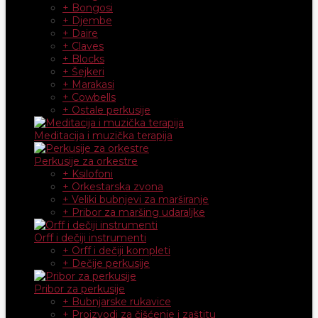
+ Bongosi
+ Djembe
+ Daire
+ Claves
+ Blocks
+ Šejkeri
+ Marakasi
+ Cowbells
+ Ostale perkusije
Meditacija i muzička terapija
Perkusije za orkestre
+ Ksilofoni
+ Orkestarska zvona
+ Veliki bubnjevi za marširanje
+ Pribor za maršing udaraljke
Orff i dečiji instrumenti
+ Orff i dečiji kompleti
+ Dečije perkusije
Pribor za perkusije
+ Bubnjarske rukavice
+ Proizvodi za čišćenje i zaštitu