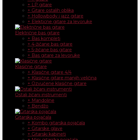
+ LP gitare
+ Gitare ostalih oblika
+ Hollowbody i jazz gitare
+ Elekticne gitare za levoruke
Električne bas gitare
+ Bas kompleti
+ 4-žičane bas gitare
+ 5-žičane bas gitare
+ Bas gitare za levoruke
Klasične gitare
+ Klasične gitare 4/4
+ Klasične gitare manjih veličina
+ Ozvučene klasične gitare
Ostali žičani instrumenti
+ Mandoline
+ Bendžo
Gitarska pojačala
+ Kombo gitarska pojačala
+ Gitarske glave
+ Gitarski kabineti
+ Mini gitarska pojačala