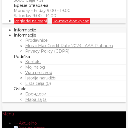
3000 Celje - SI
Време отварања
Monday - Friday 9:00 - 19:00
Saturday 9:00 - 14:00
Pogledaj na mapi
Контакт формулар
Informacije
Informacije
Prodavnice
Music Max Credit Rate 2023 - AAA Platinum
Privacy Policy (GDPR)
Podrška
Kontakt
Moj nalog
Vrati proizvod
Istorija narudžbi
Lista želja (0)
Ostalo
Брендови
Mapa sajta
Menu
+
-
Aktuelno