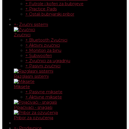
+ Futrole i koferi za bubnjeve
+ Practice Pads
+ Ostali bubnjarski pribor
+
-
Zvučni sistemi
Zvučnici
+ Bluetooth Zvučnici
+ Aktivni zvučnici
+ Monitori za binu
+ Subwooferi
+ Zvučnici za ugradnju
+ Pasivni zvučnici
Razglasni sistemi
Miksete
+ Pasivne miksete
+ Aktivne miksete
Pojačivači - snagaši
Pribor za ozvučenja
+
-
Prodavnice