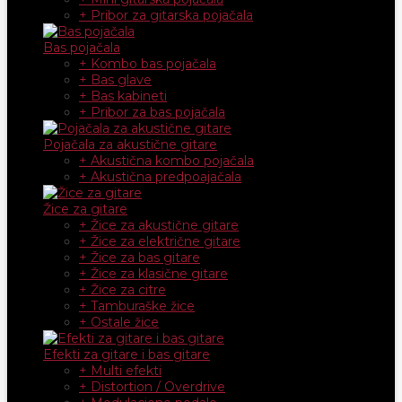
+ Pribor za gitarska pojačala
Bas pojačala
+ Kombo bas pojačala
+ Bas glave
+ Bas kabineti
+ Pribor za bas pojačala
Pojačala za akustične gitare
+ Akustična kombo pojačala
+ Akustična predpoajačala
Žice za gitare
+ Žice za akustične gitare
+ Žice za električne gitare
+ Žice za bas gitare
+ Žice za klasične gitare
+ Žice za citre
+ Tamburaške žice
+ Ostale žice
Efekti za gitare i bas gitare
+ Multi efekti
+ Distortion / Overdrive