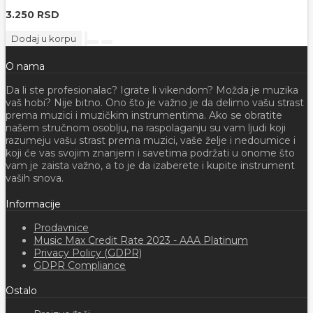
3.250 RSD
Dodaj u korpu
O nama
Da li ste profesionalac? Igrate li vikendom? Možda je muzika
vaš hobi? Nije bitno. Ono što je važno je da delimo vašu strast
prema muzici i muzičkim instrumentima. Ako se obratite
našem stručnom osoblju, na raspolaganju su vam ljudi koji
razumeju vašu strast prema muzici, vaše želje i nedoumice i
koji će vas svojim znanjem i savetima podržati u onome što
vam je zaista važno, a to je da izaberete i kupite instrument
vaših snova.
Informacije
Prodavnice
Music Max Credit Rate 2023 - AAA Platinum
Privacy Policy (GDPR)
GDPR Compliance
Ostalo