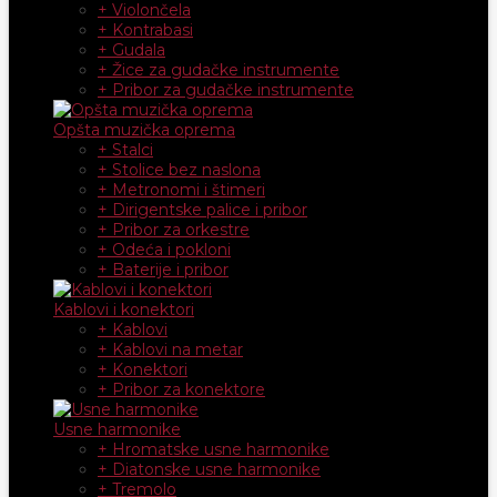
+ Violončela
+ Kontrabasi
+ Gudala
+ Žice za gudačke instrumente
+ Pribor za gudačke instrumente
Opšta muzička oprema
+ Stalci
+ Stolice bez naslona
+ Metronomi i štimeri
+ Dirigentske palice i pribor
+ Pribor za orkestre
+ Odeća i pokloni
+ Baterije i pribor
Kablovi i konektori
+ Kablovi
+ Kablovi na metar
+ Konektori
+ Pribor za konektore
Usne harmonike
+ Hromatske usne harmonike
+ Diatonske usne harmonike
+ Tremolo