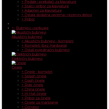
+ Pedale i prekidači za klaviature
+ Stalci i pribor za klavijature
+ Adapteri za klavijature
+ Ostala dodatna oprema i rezervni delovi
+ Pribor
+
-
Bubnjevi i perkusije
Akustični bubnjevi
+ Akustični bubnjevi - kompleti
+ Kompleti (bez Hardwera)
+ Ostali pojedinačni bubnjevi
Električni bubnjevi
Činele
+ Činele - komplet
+ Splash činele
+ Crash činele
+ Ride činele
+ China činele
+ Hi Hat činele
+ Pribor za činele
+ Činele za marširanje
+ Gongovi