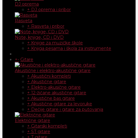
DJ oprema
+ DJ oprema i pribor
Rasveta
+ Rasveta i pribor
Note, knjige, CD i DVD
+ Knjige za muzičke škole
+ Knjiga pesama i škola za instrumente
+
-
Gitare
Akustične i elektro-akustične gitare
+ Akustični kompleti
+ Akustične gitare
+ Elektro-akusične gitare
+ 12-žičane akustične gitare
+ Akustične bas gitare
+ Akustične gitare za levoruke
+ Dečije gitare i gitare za putovanja
Električne gitare
+ Gitarski kompleti
+ ST gitare
+ T gitare