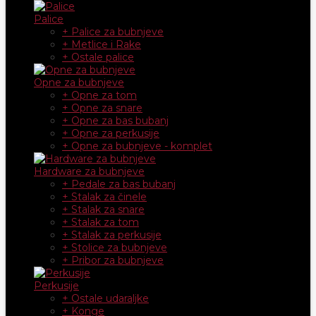
Palice
+ Palice za bubnjeve
+ Metlice i Rake
+ Ostale palice
Opne za bubnjeve
+ Opne za tom
+ Opne za snare
+ Opne za bas bubanj
+ Opne za perkusije
+ Opne za bubnjeve - komplet
Hardware za bubnjeve
+ Pedale za bas bubanj
+ Stalak za činele
+ Stalak za snare
+ Stalak za tom
+ Stalak za perkusije
+ Stolice za bubnjeve
+ Pribor za bubnjeve
Perkusije
+ Ostale udaraljke
+ Konge