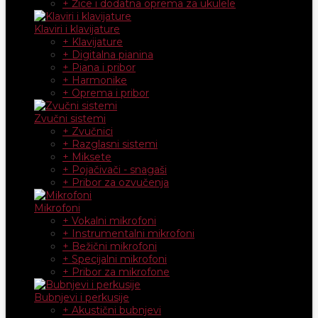
+ Žice i dodatna oprema za ukulele
Klaviri i klavijature
+ Klavijature
+ Digitalna pianina
+ Piana i pribor
+ Harmonike
+ Oprema i pribor
Zvučni sistemi
+ Zvučnici
+ Razglasni sistemi
+ Miksete
+ Pojačivači - snagaši
+ Pribor za ozvučenja
Mikrofoni
+ Vokalni mikrofoni
+ Instrumentalni mikrofoni
+ Bežični mikrofoni
+ Specijalni mikrofoni
+ Pribor za mikrofone
Bubnjevi i perkusije
+ Akustični bubnjevi