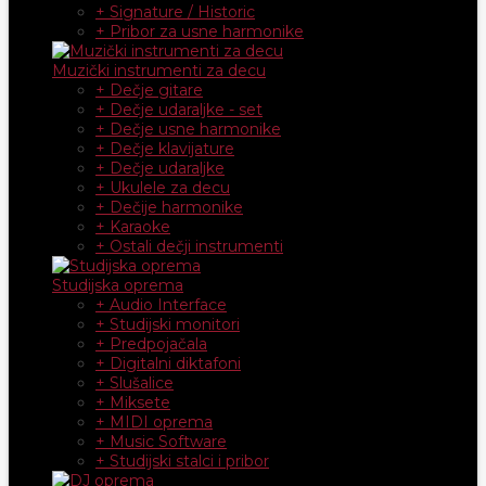
+ Signature / Historic
+ Pribor za usne harmonike
Muzički instrumenti za decu
+ Dečje gitare
+ Dečje udaraljke - set
+ Dečje usne harmonike
+ Dečje klavijature
+ Dečje udaraljke
+ Ukulele za decu
+ Dečije harmonike
+ Karaoke
+ Ostali dečji instrumenti
Studijska oprema
+ Audio Interface
+ Studijski monitori
+ Predpojačala
+ Digitalni diktafoni
+ Slušalice
+ Miksete
+ MIDI oprema
+ Music Software
+ Studijski stalci i pribor