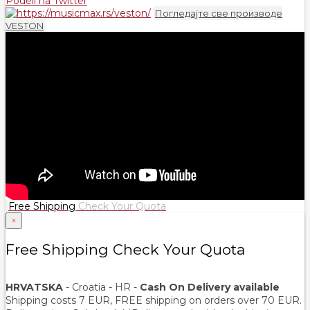
Podeli na Twitter
Погледајте све производе
VESTON
Free Shipping
Check Your Quota
×
Free Shipping Check Your Quota
HRVATSKA
- Croatia - HR -
Cash On Delivery available
Shipping costs 7 EUR, FREE shipping on orders over
70
EUR.