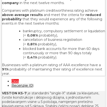
company
in the next twelve months.
Companies with platinum creditworthiness rating achieve
above-average results
and meet the criteria for
reduced
probability
that they would experience any of the following
events in the next twelve months:
bankruptcy, compulsory settlement or liquidation
(<
0,08%
probability),
cancellation of business registration
(<
0,81%
probability
),
blocked bank accounts for more than 60 days
continuously or more than 90 days totaly
(<
0,41%
probability).
Businesses with a platinum rating of AAA excellence have a
91%
probability of maintaining their rating of excellence next
year.
Opis
Recenzije (0)
VESTON KS-7
je standardni "single-X" stalak za klavijature,
čvrste konstrukcije i sklopivog dizajna, s jednostavnim
podešavanjem visine u 5 položaja, namijenjen pretežno
klavijaturama od 5 oktava. Stabilni čelični nosači debljine 25