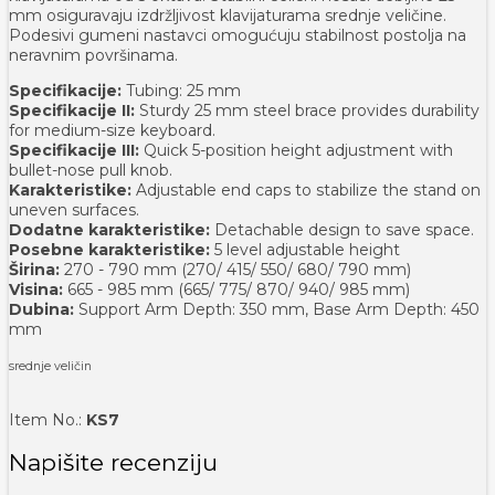
mm osiguravaju izdržljivost klavijaturama srednje veličine.
Podesivi gumeni nastavci omogućuju stabilnost postolja na
neravnim površinama.
Specifikacije:
Tubing: 25 mm
Specifikacije II:
Sturdy 25 mm steel brace provides durability
for medium-size keyboard.
Specifikacije III:
Quick 5-position height adjustment with
bullet-nose pull knob.
Karakteristike:
Adjustable end caps to stabilize the stand on
uneven surfaces.
Dodatne karakteristike:
Detachable design to save space.
Posebne karakteristike:
5 level adjustable height
Širina:
270 - 790 mm (270/ 415/ 550/ 680/ 790 mm)
Visina:
665 - 985 mm (665/ 775/ 870/ 940/ 985 mm)
Dubina:
Support Arm Depth: 350 mm, Base Arm Depth: 450
mm
srednje veličin
Item No.:
KS7
Napišite recenziju