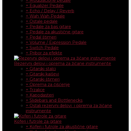
+ Modulacione pedale
+ Equalizer Pedale
+ Echo / Delay / Reverb
+ Wah Wah Pedale
+ Ostale pedale
+ Pedale za bas gitare
+ Pedale za akustične gitare
+ Pedal štimeri
+ Volume / Expression Pedale
+ Switch Pedale
+ Pribor za efekte
Rezervni delovi i oprema za žičane instrumente
+ Gitarski stalci
+ Gitarski kaiševi
+ Gitarski štimeri
+ Oprema za čišćenje
+ Trzalice
+ Kapodasteri
+ Slidebars and Bottlenecks
+ Ostali rezervni delovi i oprema za žičane
instrumente
Koferi i futrole za gitare
+ Koferi i futrole za akustične gitare