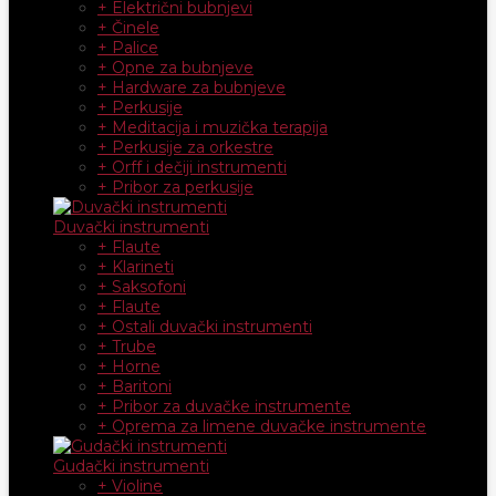
+ Električni bubnjevi
+ Činele
+ Palice
+ Opne za bubnjeve
+ Hardware za bubnjeve
+ Perkusije
+ Meditacija i muzička terapija
+ Perkusije za orkestre
+ Orff i dečiji instrumenti
+ Pribor za perkusije
Duvački instrumenti
+ Flaute
+ Klarineti
+ Saksofoni
+ Flaute
+ Ostali duvački instrumenti
+ Trube
+ Horne
+ Baritoni
+ Pribor za duvačke instrumente
+ Oprema za limene duvačke instrumente
Gudački instrumenti
+ Violine