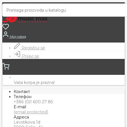
Moj nalog
Registruj se
Prijavi se
Vaša korpa je prazna!
Контакт
Телефон
+386 (0)1 600 27 85
E-mail
[email protected]
Адреса
Levstikova 1d