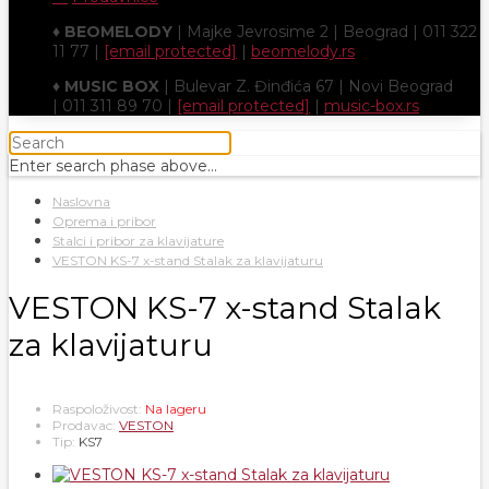
♦
BEOMELODY
| Majke Jevrosime 2 | Beograd | 011 322
11 77 |
[email protected]
|
beomelody.rs
♦
MUSIC BOX
| Bulevar Z. Đinđića 67 | Novi Beograd
| 011 311 89 70 |
[email protected]
|
music-box.rs
Enter search phase above...
Naslovna
Oprema i pribor
Stalci i pribor za klavijature
VESTON KS-7 x-stand Stalak za klavijaturu
VESTON KS-7 x-stand Stalak
za klavijaturu
Raspoloživost:
Na lageru
Prodavac:
VESTON
Tip:
KS7