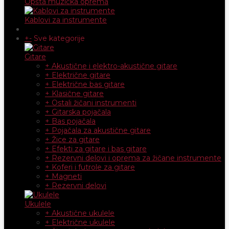
Opšta muzička oprema
Kablovi za instrumente
+
-
Sve kategorije
Gitare
+ Akustične i elektro-akustične gitare
+ Električne gitare
+ Električne bas gitare
+ Klasične gitare
+ Ostali žičani instrumenti
+ Gitarska pojačala
+ Bas pojačala
+ Pojačala za akustične gitare
+ Žice za gitare
+ Efekti za gitare i bas gitare
+ Rezervni delovi i oprema za žičane instrumente
+ Koferi i futrole za gitare
+ Magneti
+ Rezervni delovi
Ukulele
+ Akustične ukulele
+ Električne ukulele