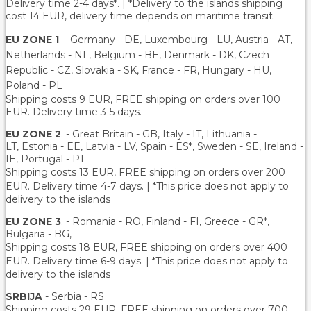
Delivery time 2-4 days*. | *Delivery to the islands shipping
cost 14 EUR, delivery time depends on maritime transit.
EU ZONE 1
. - Germany - DE, Luxembourg - LU, Austria - AT,
Netherlands - NL, Belgium - BE, Denmark - DK, Czech
Republic - CZ, Slovakia - SK, France - FR, Hungary - HU,
Poland - PL
Shipping costs 9 EUR, FREE shipping on orders over 100
EUR. Delivery time 3-5 days.
EU ZONE 2
. - Great Britain - GB, Italy - IT, Lithuania -
LT, Estonia - EE, Latvia - LV, Spain - ES*, Sweden - SE, Ireland -
IE, Portugal - PT
Shipping costs 13 EUR
, FREE shipping on orders over 200
EUR.
Delivery time 4-7 days. | *This price does not apply to
delivery to the islands
EU ZONE 3
. - Romania - RO, Finland - FI, Greece - GR*,
Bulgaria - BG,
Shipping costs 18 EUR
, FREE shipping on orders over 400
EUR.
Delivery time 6-9 days. | *This price does not apply to
delivery to the islands
SRBIJA
- Serbia - RS
Shipping costs 29 EUR,
FREE shipping on orders over 700