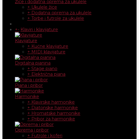
Žice i dodatna oprema za ukulele
+ Ukulele žice
+ Dodatna oprema za ukulele
+ Torbe i futrole za ukulele
+
-
Klaviri i klavijature
Klavijature
+ Kućne klavijature
+ MIDI klavijature
Digitalna pianina
+ Stage piano
+ Električna piana
Piana i pribor
Harmonike
+ Klavirske harmonike
+ Diatonske harmonike
+ Hromatske harmonike
+ Pribor za harmonike
Oprema i pribor
+ Futrole i koferi