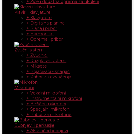
+ Žice i dodatna oprema za ukulele
Klaviri i klavijature
+ Klavijature
+ Digitalna pianina
+ Piana i pribor
+ Harmonike
+ Oprema i pribor
Zvučni sistemi
+ Zvučnici
+ Razglasni sistemi
+ Miksete
+ Pojačivači - snagaši
+ Pribor za ozvučenja
Mikrofoni
+ Vokalni mikrofoni
+ Instrumentalni mikrofoni
+ Bežični mikrofoni
+ Specijalni mikrofoni
+ Pribor za mikrofone
Bubnjevi i perkusije
+ Akustični bubnjevi