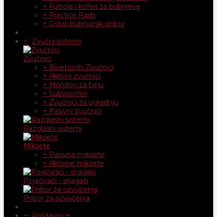
+ Futrole i koferi za bubnjeve
+ Practice Pads
+ Ostali bubnjarski pribor
+
-
Zvučni sistemi
Zvučnici
+ Bluetooth Zvučnici
+ Aktivni zvučnici
+ Monitori za binu
+ Subwooferi
+ Zvučnici za ugradnju
+ Pasivni zvučnici
Razglasni sistemi
Miksete
+ Pasivne miksete
+ Aktivne miksete
Pojačivači - snagaši
Pribor za ozvučenja
+
-
Prodavnice