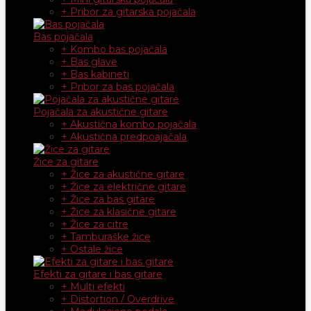
+ Pribor za gitarska pojačala
Bas pojačala
+ Kombo bas pojačala
+ Bas glave
+ Bas kabineti
+ Pribor za bas pojačala
Pojačala za akustične gitare
+ Akustična kombo pojačala
+ Akustična predpoajačala
Žice za gitare
+ Žice za akustične gitare
+ Žice za električne gitare
+ Žice za bas gitare
+ Žice za klasične gitare
+ Žice za citre
+ Tamburaške žice
+ Ostale žice
Efekti za gitare i bas gitare
+ Multi efekti
+ Distortion / Overdrive