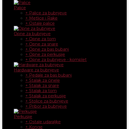
Palice
+ Palice za bubnjeve
+ Metlice i Rake
+ Ostale palice
Opne za bubnjeve
+ Opne za tom
+ Opne za snare
+ Opne za bas bubanj
+ Opne za perkusije
+ Opne za bubnjeve - komplet
Hardware za bubnjeve
+ Pedale za bas bubanj
+ Stalak za činele
+ Stalak za snare
+ Stalak za tom
+ Stalak za perkusije
+ Stolice za bubnjeve
+ Pribor za bubnjeve
Perkusije
+ Ostale udaraljke
+ Konge