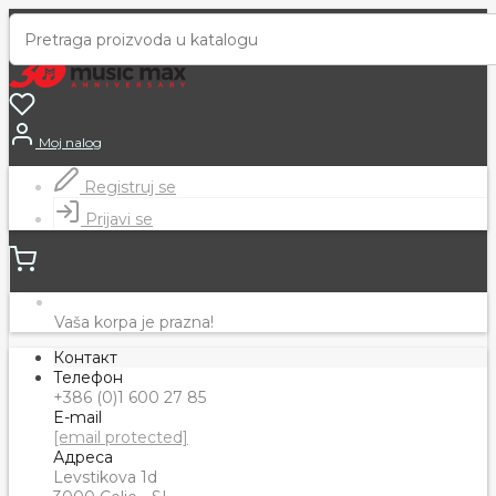
Moj nalog
Registruj se
Prijavi se
Vaša korpa je prazna!
Контакт
Телефон
+386 (0)1 600 27 85
E-mail
[email protected]
Адреса
Levstikova 1d