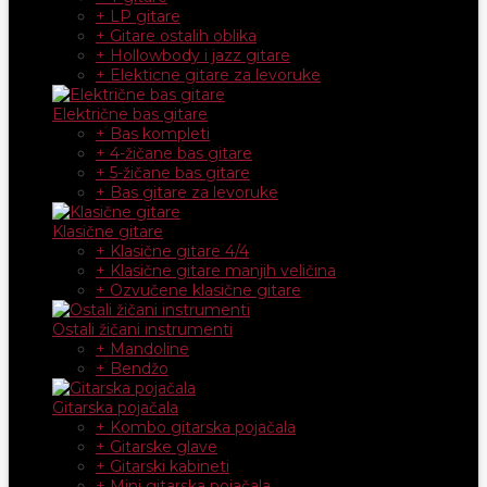
+ LP gitare
+ Gitare ostalih oblika
+ Hollowbody i jazz gitare
+ Elekticne gitare za levoruke
Električne bas gitare
+ Bas kompleti
+ 4-žičane bas gitare
+ 5-žičane bas gitare
+ Bas gitare za levoruke
Klasične gitare
+ Klasične gitare 4/4
+ Klasične gitare manjih veličina
+ Ozvučene klasične gitare
Ostali žičani instrumenti
+ Mandoline
+ Bendžo
Gitarska pojačala
+ Kombo gitarska pojačala
+ Gitarske glave
+ Gitarski kabineti
+ Mini gitarska pojačala