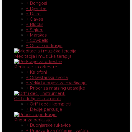
+ Bongosi
+ Djembe
+ Daire
+ Claves
+ Blocks
+ Šejkeri
+ Marakasi
+ Cowbells
+ Ostale perkusije
Meditacija i muzička terapija
Perkusije za orkestre
+ Ksilofoni
+ Orkestarska zvona
+ Veliki bubnjevi za marširanje
+ Pribor za maršing udaraljke
Orff i dečiji instrumenti
+ Orff i dečiji kompleti
+ Dečije perkusije
Pribor za perkusije
+ Bubnjarske rukavice
+ Proizvodi za čišćenje i zaštitu