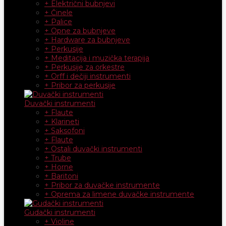
+ Električni bubnjevi
+ Činele
+ Palice
+ Opne za bubnjeve
+ Hardware za bubnjeve
+ Perkusije
+ Meditacija i muzička terapija
+ Perkusije za orkestre
+ Orff i dečiji instrumenti
+ Pribor za perkusije
Duvački instrumenti
+ Flaute
+ Klarineti
+ Saksofoni
+ Flaute
+ Ostali duvački instrumenti
+ Trube
+ Horne
+ Baritoni
+ Pribor za duvačke instrumente
+ Oprema za limene duvačke instrumente
Gudački instrumenti
+ Violine