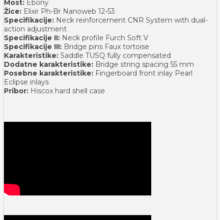
Most:
Ebony
Žice:
Elixir Ph-Br Nanoweb 12-53
Specifikacije:
Neck reinforcement CNR System with dual-
action adjustment
Specifikacije II:
Neck profile Furch Soft V
Specifikacije III:
Bridge pins Faux tortoise
Karakteristike:
Saddle TUSQ fully compensated
Dodatne karakteristike:
Bridge string spacing 55 mm
Posebne karakteristike:
Fingerboard front inlay Pearl
Eclipse inlays
Pribor:
Hiscox hard shell case