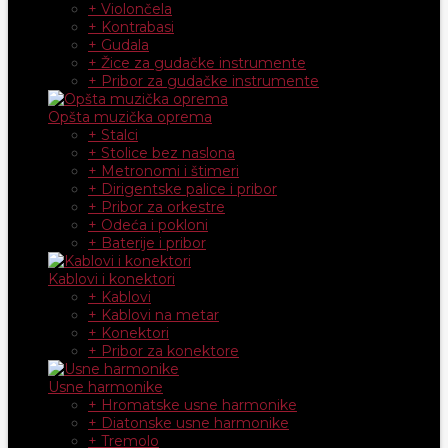
+ Violončela
+ Kontrabasi
+ Gudala
+ Žice za gudačke instrumente
+ Pribor za gudačke instrumente
Opšta muzička oprema
+ Stalci
+ Stolice bez naslona
+ Metronomi i štimeri
+ Dirigentske palice i pribor
+ Pribor za orkestre
+ Odeća i pokloni
+ Baterije i pribor
Kablovi i konektori
+ Kablovi
+ Kablovi na metar
+ Konektori
+ Pribor za konektore
Usne harmonike
+ Hromatske usne harmonike
+ Diatonske usne harmonike
+ Tremolo