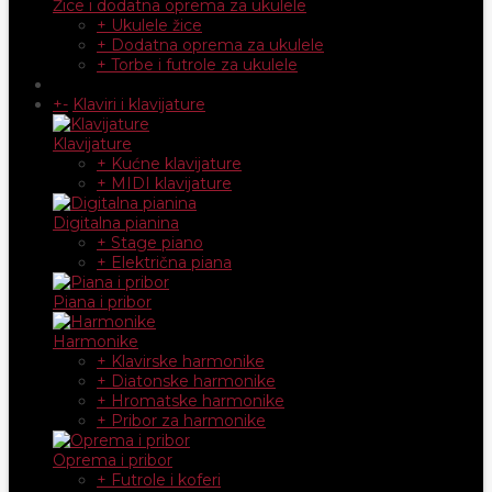
Žice i dodatna oprema za ukulele
+ Ukulele žice
+ Dodatna oprema za ukulele
+ Torbe i futrole za ukulele
+
-
Klaviri i klavijature
Klavijature
+ Kućne klavijature
+ MIDI klavijature
Digitalna pianina
+ Stage piano
+ Električna piana
Piana i pribor
Harmonike
+ Klavirske harmonike
+ Diatonske harmonike
+ Hromatske harmonike
+ Pribor za harmonike
Oprema i pribor
+ Futrole i koferi