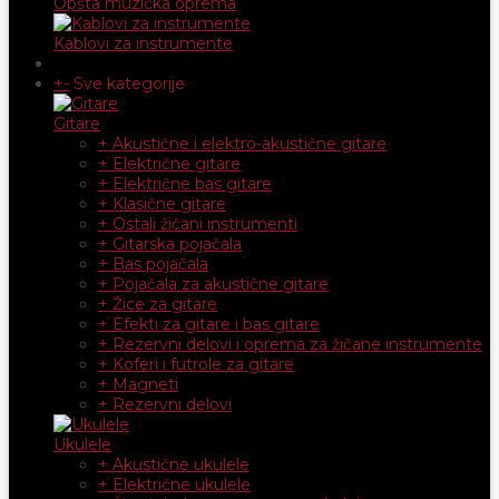
Opšta muzička oprema
Kablovi za instrumente
+
-
Sve kategorije
Gitare
+ Akustične i elektro-akustične gitare
+ Električne gitare
+ Električne bas gitare
+ Klasične gitare
+ Ostali žičani instrumenti
+ Gitarska pojačala
+ Bas pojačala
+ Pojačala za akustične gitare
+ Žice za gitare
+ Efekti za gitare i bas gitare
+ Rezervni delovi i oprema za žičane instrumente
+ Koferi i futrole za gitare
+ Magneti
+ Rezervni delovi
Ukulele
+ Akustične ukulele
+ Električne ukulele