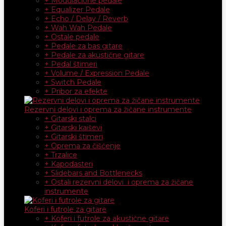
+ Modulacione pedale
+ Equalizer Pedale
+ Echo / Delay / Reverb
+ Wah Wah Pedale
+ Ostale pedale
+ Pedale za bas gitare
+ Pedale za akustične gitare
+ Pedal štimeri
+ Volume / Expression Pedale
+ Switch Pedale
+ Pribor za efekte
Rezervni delovi i oprema za žičane instrumente
+ Gitarski stalci
+ Gitarski kaiševi
+ Gitarski štimeri
+ Oprema za čišćenje
+ Trzalice
+ Kapodasteri
+ Slidebars and Bottlenecks
+ Ostali rezervni delovi i oprema za žičane
instrumente
Koferi i futrole za gitare
+ Koferi i futrole za akustične gitare