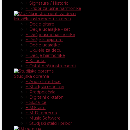
+ Signature / Historic
+ Pribor za usne harmonike
Muzički instrumenti za decu
+ Dečje gitare
+ Dečje udaraljke - set
+ Dečje usne harmonike
+ Dečje klavijature
+ Dečje udaraljke
+ Ukulele za decu
+ Dečije harmonike
+ Karaoke
+ Ostali dečji instrumenti
Studijska oprema
+ Audio Interface
+ Studijski monitori
+ Predpojačala
+ Digitalni diktafoni
+ Slušalice
+ Miksete
+ MIDI oprema
+ Music Software
+ Studijski stalci i pribor