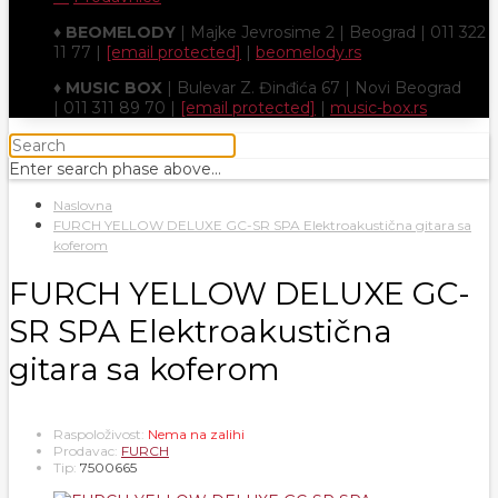
♦
BEOMELODY
| Majke Jevrosime 2 | Beograd | 011 322
11 77 |
[email protected]
|
beomelody.rs
♦
MUSIC BOX
| Bulevar Z. Đinđića 67 | Novi Beograd
| 011 311 89 70 |
[email protected]
|
music-box.rs
Enter search phase above...
Naslovna
FURCH YELLOW DELUXE GC-SR SPA Elektroakustična gitara sa
koferom
FURCH YELLOW DELUXE GC-
SR SPA Elektroakustična
gitara sa koferom
Raspoloživost:
Nema na zalihi
Prodavac:
FURCH
Tip:
7500665