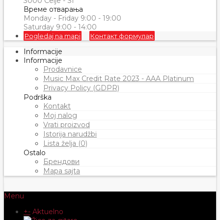
3000 Celje - SI
Време отварања
Monday - Friday 9:00 - 19:00
Saturday 9:00 - 14:00
Pogledaj na mapi
Контакт формулар
Informacije
Informacije
Prodavnice
Music Max Credit Rate 2023 - AAA Platinum
Privacy Policy (GDPR)
Podrška
Kontakt
Moj nalog
Vrati proizvod
Istorija narudžbi
Lista želja (0)
Ostalo
Брендови
Mapa sajta
Menu
+
-
Aktuelno