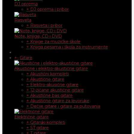
DJ oprema
+ DJ oprema i pribor
Rasveta
+ Rasveta i pribor
Note, knjige, CD i DVD
+ Knjige za muzičke škole
+ Knjiga pesama i škola za instrumente
+
-
Gitare
Akustične i elektro-akustične gitare
+ Akustični kompleti
+ Akustične gitare
+ Elektro-akusične gitare
+ 12-žičane akustične gitare
+ Akustične bas gitare
+ Akustične gitare za levoruke
+ Dečije gitare i gitare za putovanja
Električne gitare
+ Gitarski kompleti
+ ST gitare
+ T gitare