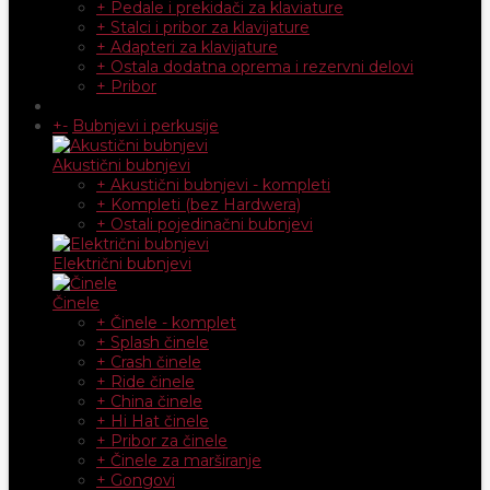
+ Pedale i prekidači za klaviature
+ Stalci i pribor za klavijature
+ Adapteri za klavijature
+ Ostala dodatna oprema i rezervni delovi
+ Pribor
+
-
Bubnjevi i perkusije
Akustični bubnjevi
+ Akustični bubnjevi - kompleti
+ Kompleti (bez Hardwera)
+ Ostali pojedinačni bubnjevi
Električni bubnjevi
Činele
+ Činele - komplet
+ Splash činele
+ Crash činele
+ Ride činele
+ China činele
+ Hi Hat činele
+ Pribor za činele
+ Činele za marširanje
+ Gongovi