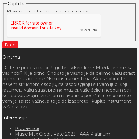
Captcha
Please complete the captcha validation below
Dalje
O nama
Da li ste profesionalac? Igrate li vikendom? Možda je muzika
vaš hobi? Nije bitno. Ono što je važno je da delimo vašu strast
prema muzici i muzičkim instrumentima. Ako se obratite
našem stručnom osoblju, na raspolaganju su vam ljudi koji
razumeju vašu strast prema muzici, vaše želje i nedoumice i
koji će vas svojim znanjem i savetima podržati u onome što
vam je zaista važno, a to je da izaberete i kupite instrument
vaših snova.
Informacije
Prodavnice
Music Max Credit Rate 2023 - AAA Platinum