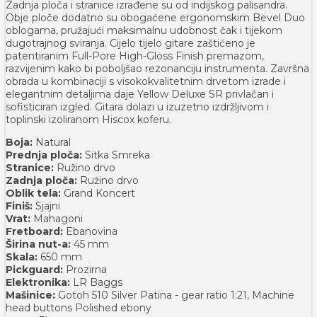
Zadnja ploča i stranice izrađene su od indijskog palisandra.
Obje ploče dodatno su obogaćene ergonomskim Bevel Duo
oblogama, pružajući maksimalnu udobnost čak i tijekom
dugotrajnog sviranja. Cijelo tijelo gitare zaštićeno je
patentiranim Full-Pore High-Gloss Finish premazom,
razvijenim kako bi poboljšao rezonanciju instrumenta. Završna
obrada u kombinaciji s visokokvalitetnim drvetom izrade i
elegantnim detaljima daje Yellow Deluxe SR privlačan i
sofisticiran izgled. Gitara dolazi u izuzetno izdržljivom i
toplinski izoliranom Hiscox koferu.
Boja:
Natural
Prednja ploča:
Sitka Smreka
Stranice:
Ružino drvo
Zadnja ploča:
Ružino drvo
Oblik tela:
Grand Koncert
Finiš:
Sjajni
Vrat:
Mahagoni
Fretboard:
Ebanovina
Širina nut-a:
45 mm
Skala:
650 mm
Pickguard:
Prozirna
Elektronika:
LR Baggs
Mašinice:
Gotoh 510 Silver Patina - gear ratio 1:21, Machine
head buttons Polished ebony