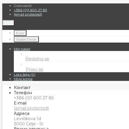
Dobrodošli
+386 (0)1 600 27 85
[email protected]
RSD
Euro
Srpski Dinar
Moj nalog
Registruj se
Prijavi se
Lista želja (0)
Moja korpa
Контакт
Телефон
+386 (0)1 600 27 85
E-mail
[email protected]
Адреса
Levstikova 1d
3000 Celje - SI