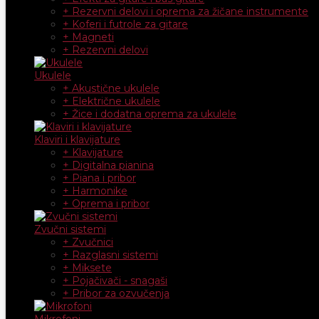
+ Rezervni delovi i oprema za žičane instrumente
+ Koferi i futrole za gitare
+ Magneti
+ Rezervni delovi
Ukulele
+ Akustične ukulele
+ Električne ukulele
+ Žice i dodatna oprema za ukulele
Klaviri i klavijature
+ Klavijature
+ Digitalna pianina
+ Piana i pribor
+ Harmonike
+ Oprema i pribor
Zvučni sistemi
+ Zvučnici
+ Razglasni sistemi
+ Miksete
+ Pojačivači - snagaši
+ Pribor za ozvučenja
Mikrofoni