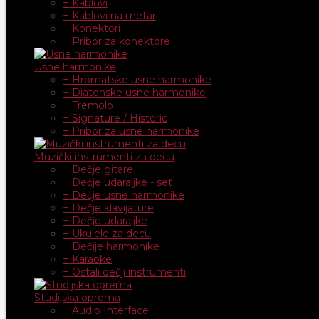
+ Kablovi
+ Kablovi na metar
+ Konektori
+ Pribor za konektore
Usne harmonike
+ Hromatske usne harmonike
+ Diatonske usne harmonike
+ Tremolo
+ Signature / Historic
+ Pribor za usne harmonike
Muzički instrumenti za decu
+ Dečje gitare
+ Dečje udaraljke - set
+ Dečje usne harmonike
+ Dečje klavijature
+ Dečje udaraljke
+ Ukulele za decu
+ Dečije harmonike
+ Karaoke
+ Ostali dečji instrumenti
Studijska oprema
+ Audio Interface