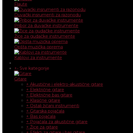
Flaute
Duvački insrumenti za razonodu
Pribor za duvačke instrumente
Žice za gudačke instrumente
Opšta muzička oprema
Kablovi za instrumente
+
-
Sve kategorije
Gitare
+ Akustične i elektro-akustične gitare
+ Električne gitare
+ Električne bas gitare
+ Klasične gitare
+ Ostali žičani instrumenti
+ Gitarska pojačala
+ Bas pojačala
+ Pojačala za akustične gitare
+ Žice za gitare
+ Efekti za gitare i bas gitare