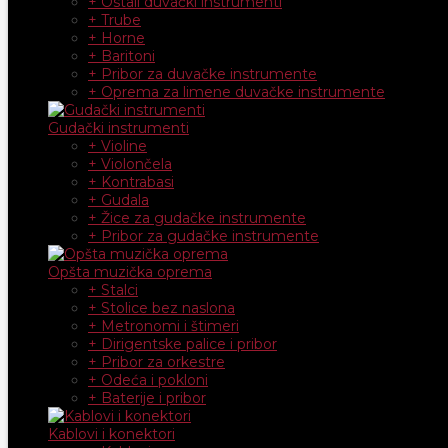
+ Ostali duvački instrumenti
+ Trube
+ Horne
+ Baritoni
+ Pribor za duvačke instrumente
+ Oprema za limene duvačke instrumente
Gudački instrumenti
+ Violine
+ Violončela
+ Kontrabasi
+ Gudala
+ Žice za gudačke instrumente
+ Pribor za gudačke instrumente
Opšta muzička oprema
+ Stalci
+ Stolice bez naslona
+ Metronomi i štimeri
+ Dirigentske palice i pribor
+ Pribor za orkestre
+ Odeća i pokloni
+ Baterije i pribor
Kablovi i konektori