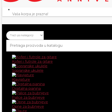
Vaša korpa je prazna!
Koferi i futrole za gitare
Sopranske ukulele
Klavijature
Digitalna pianina
Palice za bubnjeve
Opne za bubnjeve