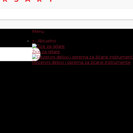
Menu
+
-
Aktuelno
Žice za gitare
Rezervni delovi i oprema za žičane instrumente