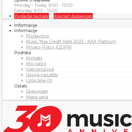
Време отварања
Monday - Friday 9:00 - 19:00
Saturday 9:00 - 14:00
Pogledaj na mapi
Контакт формулар
Informacije
Informacije
Prodavnice
Music Max Credit Rate 2023 - AAA Platinum
Privacy Policy (GDPR)
Podrška
Kontakt
Moj nalog
Vrati proizvod
Istorija narudžbi
Lista želja (0)
Ostalo
Брендови
Mapa sajta