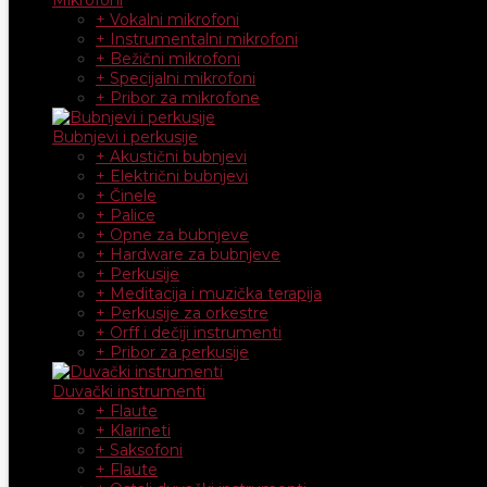
+ Vokalni mikrofoni
+ Instrumentalni mikrofoni
+ Bežični mikrofoni
+ Specijalni mikrofoni
+ Pribor za mikrofone
Bubnjevi i perkusije
+ Akustični bubnjevi
+ Električni bubnjevi
+ Činele
+ Palice
+ Opne za bubnjeve
+ Hardware za bubnjeve
+ Perkusije
+ Meditacija i muzička terapija
+ Perkusije za orkestre
+ Orff i dečiji instrumenti
+ Pribor za perkusije
Duvački instrumenti
+ Flaute
+ Klarineti
+ Saksofoni
+ Flaute