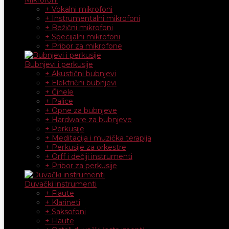
+ Vokalni mikrofoni
+ Instrumentalni mikrofoni
+ Bežični mikrofoni
+ Specijalni mikrofoni
+ Pribor za mikrofone
Bubnjevi i perkusije
+ Akustični bubnjevi
+ Električni bubnjevi
+ Činele
+ Palice
+ Opne za bubnjeve
+ Hardware za bubnjeve
+ Perkusije
+ Meditacija i muzička terapija
+ Perkusije za orkestre
+ Orff i dečiji instrumenti
+ Pribor za perkusije
Duvački instrumenti
+ Flaute
+ Klarineti
+ Saksofoni
+ Flaute