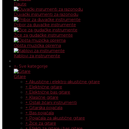
Flaute
Duvački insrumenti za razonodu
Pribor za duvačke instrumente
Žice za gudačke instrumente
Opšta muzička oprema
Kablovi za instrumente
+
-
Sve kategorije
Gitare
+ Akustične i elektro-akustične gitare
+ Električne gitare
+ Električne bas gitare
+ Klasične gitare
+ Ostali žičani instrumenti
+ Gitarska pojačala
+ Bas pojačala
+ Pojačala za akustične gitare
+ Žice za gitare
+ Efekti za gitare i bas gitare