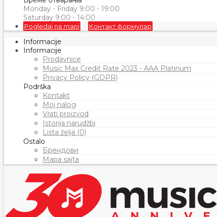
Време отварања
Monday - Friday 9:00 - 19:00
Saturday 9:00 - 14:00
Pogledaj na mapi
Контакт формулар
Informacije
Informacije
Prodavnice
Music Max Credit Rate 2023 - AAA Platinum
Privacy Policy (GDPR)
Podrška
Kontakt
Moj nalog
Vrati proizvod
Istorija narudžbi
Lista želja (0)
Ostalo
Брендови
Mapa sajta