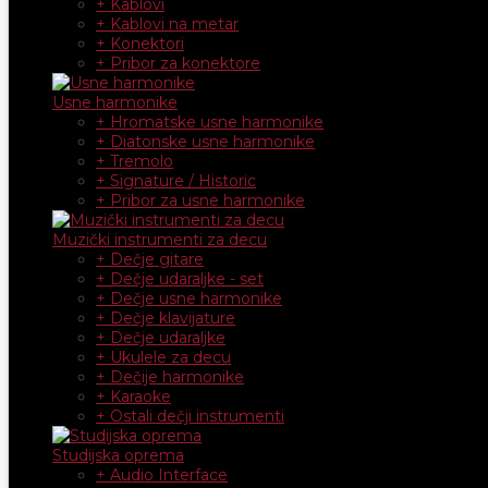
+ Kablovi
+ Kablovi na metar
+ Konektori
+ Pribor za konektore
Usne harmonike
+ Hromatske usne harmonike
+ Diatonske usne harmonike
+ Tremolo
+ Signature / Historic
+ Pribor za usne harmonike
Muzički instrumenti za decu
+ Dečje gitare
+ Dečje udaraljke - set
+ Dečje usne harmonike
+ Dečje klavijature
+ Dečje udaraljke
+ Ukulele za decu
+ Dečije harmonike
+ Karaoke
+ Ostali dečji instrumenti
Studijska oprema
+ Audio Interface