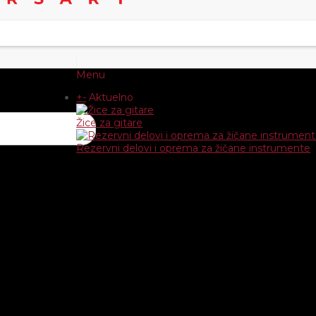
Menu
+
-
Aktuelno
Žice za gitare
Rezervni delovi i oprema za žičane instrumente