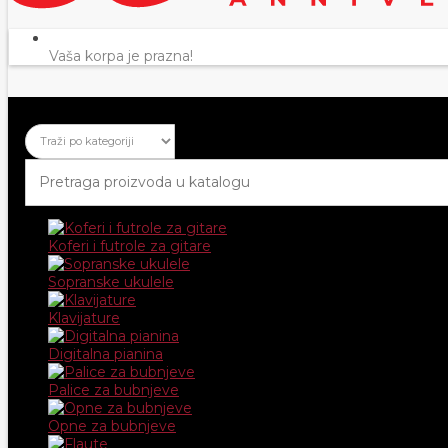
Vaša korpa je prazna!
Koferi i futrole za gitare
Sopranske ukulele
Klavijature
Digitalna pianina
Palice za bubnjeve
Opne za bubnjeve