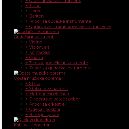
+ Ostali duvački instrumenti
+ Trube
+ Horne
+ Baritoni
+ Pribor za duvačke instrumente
+ Oprema za limene duvačke instrumente
Gudački instrumenti
+ Violine
+ Violončela
+ Kontrabasi
+ Gudala
+ Žice za gudačke instrumente
+ Pribor za gudačke instrumente
Opšta muzička oprema
+ Stalci
+ Stolice bez naslona
+ Metronomi i štimeri
+ Dirigentske palice i pribor
+ Pribor za orkestre
+ Odeća i pokloni
+ Baterije i pribor
Kablovi i konektori