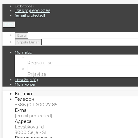
Dobrodošli
+386 (0)1 600 27 85
[email protected]
RSD
Euro
Srpski Dinar
Moj nalog
Registruj se
Prijavi se
Lista želja (0)
Moja korpa
Контакт
Телефон
+386 (0)1 600 27 85
E-mail
[email protected]
Адреса
Levstikova 1d
3000 Celje - SI