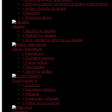
+ Rezervni delovi i oprema za žičane instrumente
+ Koferi i futrole za gitare
+ Magneti
+ Rezervni delovi
Ukulele
+ Akustične ukulele
+ Električne ukulele
+ Žice i dodatna oprema za ukulele
Klaviri i klavijature
+ Klavijature
+ Digitalna pianina
+ Piana i pribor
+ Harmonike
+ Oprema i pribor
Zvučni sistemi
+ Zvučnici
+ Razglasni sistemi
+ Miksete
+ Pojačivači - snagaši
+ Pribor za ozvučenja
Mikrofoni