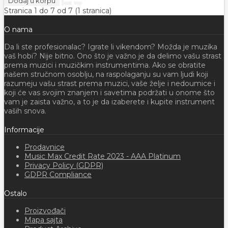
Dodaj u korpu
Stranica 1 do 7 od 7 (1 stranica)
O nama
Da li ste profesionalac? Igrate li vikendom? Možda je muzika
vaš hobi? Nije bitno. Ono što je važno je da delimo vašu strast
prema muzici i muzičkim instrumentima. Ako se obratite
našem stručnom osoblju, na raspolaganju su vam ljudi koji
razumeju vašu strast prema muzici, vaše želje i nedoumice i
koji će vas svojim znanjem i savetima podržati u onome što
vam je zaista važno, a to je da izaberete i kupite instrument
vaših snova.
Informacije
Prodavnice
Music Max Credit Rate 2023 - AAA Platinum
Privacy Policy (GDPR)
GDPR Compliance
Ostalo
Proizvođači
Mapa sajta