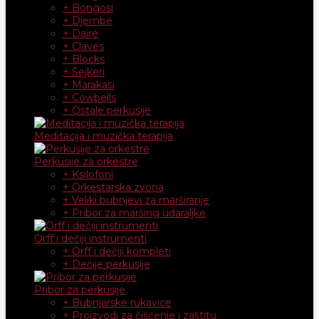
+ Bongosi
+ Djembe
+ Daire
+ Claves
+ Blocks
+ Šejkeri
+ Marakasi
+ Cowbells
+ Ostale perkusije
Meditacija i muzička terapija
Perkusije za orkestre
+ Ksilofoni
+ Orkestarska zvona
+ Veliki bubnjevi za marširanje
+ Pribor za maršing udaraljke
Orff i dečiji instrumenti
+ Orff i dečiji kompleti
+ Dečije perkusije
Pribor za perkusije
+ Bubnjarske rukavice
+ Proizvodi za čišćenje i zaštitu