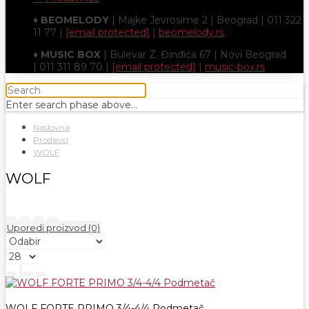
♦
BEOMELODY
| Majke Jevrosime 2 | Beograd | 011 322
11 77 |
[email protected]
|
beomelody.rs
♦
MUSIC BOX
| Bulevar Z. Đinđića 67 | Novi Beograd
| 011 311 89 70 |
[email protected]
|
music-box.rs
Enter search phase above...
Naslovna
Prodavci
WOLF
WOLF
Uporedi proizvod (0)
WOLF FORTE PRIMO 3/4-4/4 Podmetač