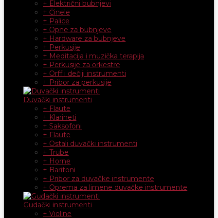
+ Električni bubnjevi
+ Činele
+ Palice
+ Opne za bubnjeve
+ Hardware za bubnjeve
+ Perkusije
+ Meditacija i muzička terapija
+ Perkusije za orkestre
+ Orff i dečiji instrumenti
+ Pribor za perkusije
Duvački instrumenti
+ Flaute
+ Klarineti
+ Saksofoni
+ Flaute
+ Ostali duvački instrumenti
+ Trube
+ Horne
+ Baritoni
+ Pribor za duvačke instrumente
+ Oprema za limene duvačke instrumente
Gudački instrumenti
+ Violine