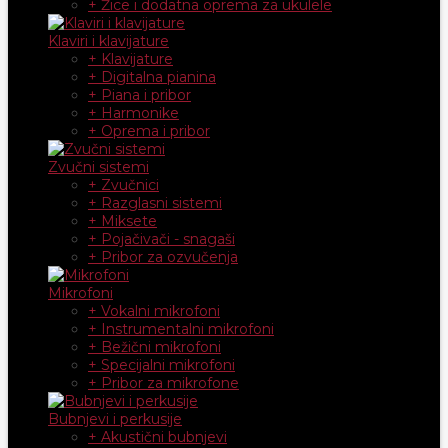
+ Žice i dodatna oprema za ukulele
Klaviri i klavijature
+ Klavijature
+ Digitalna pianina
+ Piana i pribor
+ Harmonike
+ Oprema i pribor
Zvučni sistemi
+ Zvučnici
+ Razglasni sistemi
+ Miksete
+ Pojačivači - snagaši
+ Pribor za ozvučenja
Mikrofoni
+ Vokalni mikrofoni
+ Instrumentalni mikrofoni
+ Bežični mikrofoni
+ Specijalni mikrofoni
+ Pribor za mikrofone
Bubnjevi i perkusije
+ Akustični bubnjevi