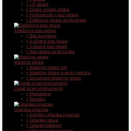
+ LP gitare
+ Gitare ostalih oblika
+ Hollowbody i jazz gitare
+ Elekticne gitare za levoruke
Električne bas gitare
+ Bas kompleti
+ 4-žičane bas gitare
+ 5-žičane bas gitare
+ Bas gitare za levoruke
Klasične gitare
+ Klasične gitare 4/4
+ Klasične gitare manjih veličina
+ Ozvučene klasične gitare
Ostali žičani instrumenti
+ Mandoline
+ Bendžo
Gitarska pojačala
+ Kombo gitarska pojačala
+ Gitarske glave
+ Gitarski kabineti
+ Mini gitarska pojačala