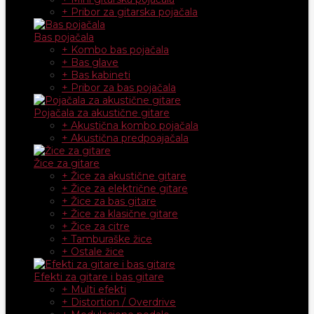
+ Pribor za gitarska pojačala
Bas pojačala
+ Kombo bas pojačala
+ Bas glave
+ Bas kabineti
+ Pribor za bas pojačala
Pojačala za akustične gitare
+ Akustična kombo pojačala
+ Akustična predpoajačala
Žice za gitare
+ Žice za akustične gitare
+ Žice za električne gitare
+ Žice za bas gitare
+ Žice za klasične gitare
+ Žice za citre
+ Tamburaške žice
+ Ostale žice
Efekti za gitare i bas gitare
+ Multi efekti
+ Distortion / Overdrive