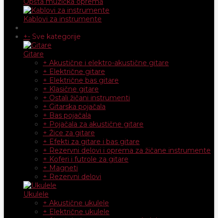
Opšta muzička oprema
Kablovi za instrumente
+
-
Sve kategorije
Gitare
+ Akustične i elektro-akustične gitare
+ Električne gitare
+ Električne bas gitare
+ Klasične gitare
+ Ostali žičani instrumenti
+ Gitarska pojačala
+ Bas pojačala
+ Pojačala za akustične gitare
+ Žice za gitare
+ Efekti za gitare i bas gitare
+ Rezervni delovi i oprema za žičane instrumente
+ Koferi i futrole za gitare
+ Magneti
+ Rezervni delovi
Ukulele
+ Akustične ukulele
+ Električne ukulele