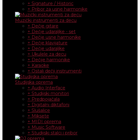
+ Signature / Historic
+ Pribor za usne harmonike
Muzički instrumenti za decu
+ Dečje gitare
+ Dečje udaraljke - set
+ Dečje usne harmonike
+ Dečje klavijature
+ Dečje udaraljke
+ Ukulele za decu
+ Dečije harmonike
+ Karaoke
+ Ostali dečji instrumenti
Studijska oprema
+ Audio Interface
+ Studijski monitori
+ Predpojačala
+ Digitalni diktafoni
+ Slušalice
+ Miksete
+ MIDI oprema
+ Music Software
+ Studijski stalci i pribor