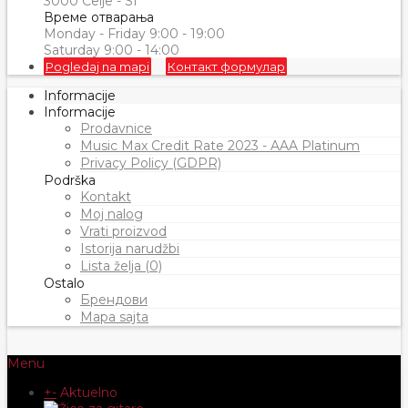
3000 Celje - SI
Време отварања
Monday - Friday 9:00 - 19:00
Saturday 9:00 - 14:00
Pogledaj na mapi
Контакт формулар
Informacije
Informacije
Prodavnice
Music Max Credit Rate 2023 - AAA Platinum
Privacy Policy (GDPR)
Podrška
Kontakt
Moj nalog
Vrati proizvod
Istorija narudžbi
Lista želja (0)
Ostalo
Брендови
Mapa sajta
Menu
+
-
Aktuelno