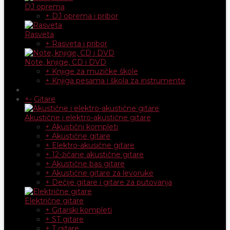
DJ oprema
+ DJ oprema i pribor
Rasveta
+ Rasveta i pribor
Note, knjige, CD i DVD
+ Knjige za muzičke škole
+ Knjiga pesama i škola za instrumente
+
-
Gitare
Akustične i elektro-akustične gitare
+ Akustični kompleti
+ Akustične gitare
+ Elektro-akusične gitare
+ 12-žičane akustične gitare
+ Akustične bas gitare
+ Akustične gitare za levoruke
+ Dečije gitare i gitare za putovanja
Električne gitare
+ Gitarski kompleti
+ ST gitare
+ T gitare