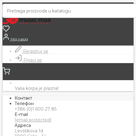
Moj nalog
Registruj se
Prijavi se
Vaša korpa je prazna!
Контакт
Телефон
+386 (0)1 600 27 85
E-mail
[email protected]
Адреса
Levstikova 1d