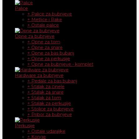
Palice
+ Palice za bubnjeve
+ Metlice i Rake
+ Ostale palice
Opne za bubnjeve
+ Opne za tom
+ Opne za snare
+ Opne za bas bubanj
+ Opne za perkusije
+ Opne za bubnjeve - komplet
Hardware za bubnjeve
+ Pedale za bas bubanj
+ Stalak za činele
+ Stalak za snare
+ Stalak za tom
+ Stalak za perkusije
+ Stolice za bubnjeve
+ Pribor za bubnjeve
Perkusije
+ Ostale udaraljke
+ Konge