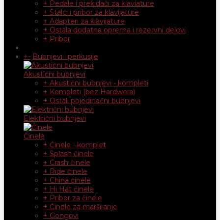
+ Pedale i prekidači za klaviature
+ Stalci i pribor za klavijature
+ Adapteri za klavijature
+ Ostala dodatna oprema i rezervni delovi
+ Pribor
+
-
Bubnjevi i perkusije
Akustični bubnjevi
+ Akustični bubnjevi - kompleti
+ Kompleti (bez Hardwera)
+ Ostali pojedinačni bubnjevi
Električni bubnjevi
Činele
+ Činele - komplet
+ Splash činele
+ Crash činele
+ Ride činele
+ China činele
+ Hi Hat činele
+ Pribor za činele
+ Činele za marširanje
+ Gongovi