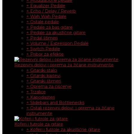
+ Modulacione pedale
+ Equalizer Pedale
+ Echo / Delay / Reverb
+ Wah Wah Pedale
+ Ostale pedale
+ Pedale za bas gitare
+ Pedale za akustične gitare
+ Pedal štimeri
+ Volume / Expression Pedale
+ Switch Pedale
+ Pribor za efekte
Rezervni delovi i oprema za žičane instrumente
+ Gitarski stalci
+ Gitarski kaiševi
+ Gitarski štimeri
+ Oprema za čišćenje
+ Trzalice
+ Kapodasteri
+ Slidebars and Bottlenecks
+ Ostali rezervni delovi i oprema za žičane
instrumente
Koferi i futrole za gitare
+ Koferi i futrole za akustične gitare