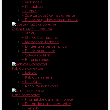
+ Violončela
+ Kontrabasi
+ Gudala
+ Žice za gudačke instrumente
+ Pribor za gudačke instrumente
Opšta muzička oprema
+ Stalci
+ Stolice bez naslona
+ Metronomi i štimeri
+ Dirigentske palice i pribor
+ Pribor za orkestre
+ Odeća i pokloni
+ Baterije i pribor
Kablovi i konektori
+ Kablovi
+ Kablovi na metar
+ Konektori
+ Pribor za konektore
Usne harmonike
+ Hromatske usne harmonike
+ Diatonske usne harmonike
+ Tremolo