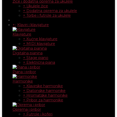
Žice i dodatna oprema za ukulele
+ Ukulele žice
+ Dodatna oprema za ukulele
+ Torbe i futrole za ukulele
+
-
Klaviri i klavijature
Klavijature
+ Kućne klavijature
+ MIDI klavijature
Digitalna pianina
+ Stage piano
+ Električna piana
Piana i pribor
Harmonike
+ Klavirske harmonike
+ Diatonske harmonike
+ Hromatske harmonike
+ Pribor za harmonike
Oprema i pribor
+ Futrole i koferi