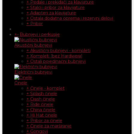
+ Pedale i prekidači za klaviature
+ Stalci i pribor za klavijature
+ Adapteri za klavijature
+ Ostala dodatna oprema i rezervni delovi
+ Pribor
+
-
Bubnjevi i perkusije
Akustični bubnjevi
+ Akustični bubnjevi - kompleti
+ Kompleti (bez Hardwera)
+ Ostali pojedinačni bubnjevi
Električni bubnjevi
Činele
+ Činele - komplet
+ Splash činele
+ Crash činele
+ Ride činele
+ China činele
+ Hi Hat činele
+ Pribor za činele
+ Činele za marširanje
+ Gongovi