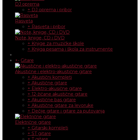
DJ oprema
+ DJ oprema i pribor
Rasveta
+ Rasveta i pribor
Note, knjige, CD i DVD
+ Knjige za muzičke škole
+ Knjiga pesama i škola za instrumente
+
-
Gitare
Akustične i elektro-akustične gitare
+ Akustični kompleti
+ Akustične gitare
+ Elektro-akusične gitare
+ 12-žičane akustične gitare
+ Akustične bas gitare
+ Akustične gitare za levoruke
+ Dečije gitare i gitare za putovanja
Električne gitare
+ Gitarski kompleti
+ ST gitare
+ T gitare