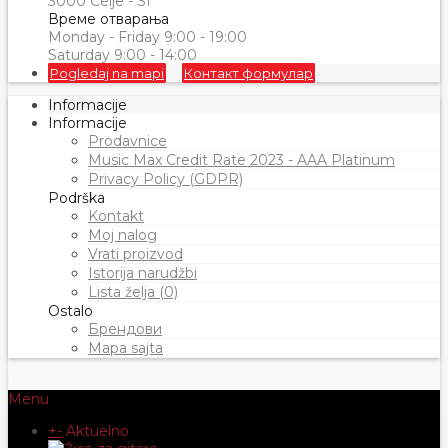
3000 Celje - SI
Време отварања
Monday - Friday 9:00 - 19:00
Saturday 9:00 - 14:00
Pogledaj na mapi
Контакт формулар
Informacije
Informacije
Prodavnice
Music Max Credit Rate 2023 - AAA Platinum
Privacy Policy (GDPR)
Podrška
Kontakt
Moj nalog
Vrati proizvod
Istorija narudžbi
Lista želja (0)
Ostalo
Брендови
Mapa sajta
Menu
+
-
Aktuelno