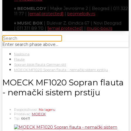
♦
BEOMELODY
| Majke Jevrosime 2 | Beograd | 011 322
11 77 |
[email protected]
|
beomelody.rs
♦
MUSIC BOX
| Bulevar Z. Đinđića 67 | Novi Beograd
| 011 311 89 70 |
[email protected]
|
music-box.rs
Enter search phase above...
Naslovna
Flaute
Sopran blok flauta German stil
MOECK MF1020 Sopran flauta - nemački sistem prstiju
MOECK MF1020 Sopran flauta
- nemački sistem prstiju
Raspoloživost:
Na lageru
Prodavac:
MOECK
Tip:
66411