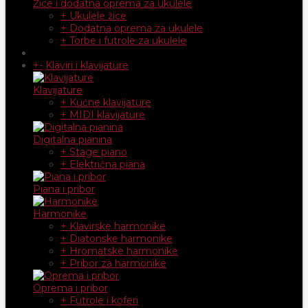
Žice i dodatna oprema za ukulele
+ Ukulele žice
+ Dodatna oprema za ukulele
+ Torbe i futrole za ukulele
+
-
Klaviri i klavijature
Klavijature
+ Kućne klavijature
+ MIDI klavijature
Digitalna pianina
+ Stage piano
+ Električna piana
Piana i pribor
Harmonike
+ Klavirske harmonike
+ Diatonske harmonike
+ Hromatske harmonike
+ Pribor za harmonike
Oprema i pribor
+ Futrole i koferi