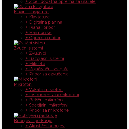
+ Žice i dodatna oprema za ukulele
Klaviri i klavijature
+ Klavijature
+ Digitalna pianina
+ Piana i pribor
+ Harmonike
+ Oprema i pribor
Zvučni sistemi
+ Zvučnici
+ Razglasni sistemi
+ Miksete
+ Pojačivači - snagaši
+ Pribor za ozvučenja
Mikrofoni
+ Vokalni mikrofoni
+ Instrumentalni mikrofoni
+ Bežični mikrofoni
+ Specijalni mikrofoni
+ Pribor za mikrofone
Bubnjevi i perkusije
+ Akustični bubnjevi