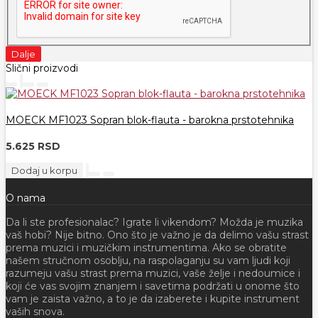
Dalje
Slični proizvodi
MOECK MF1023 Sopran blok-flauta - barokna prstotehnika
5.625 RSD
Dodaj u korpu
O nama
Da li ste profesionalac? Igrate li vikendom? Možda je muzika
vaš hobi? Nije bitno. Ono što je važno je da delimo vašu strast
prema muzici i muzičkim instrumentima. Ako se obratite
našem stručnom osoblju, na raspolaganju su vam ljudi koji
razumeju vašu strast prema muzici, vaše želje i nedoumice i
koji će vas svojim znanjem i savetima podržati u onome što
vam je zaista važno, a to je da izaberete i kupite instrument
vaših snova.