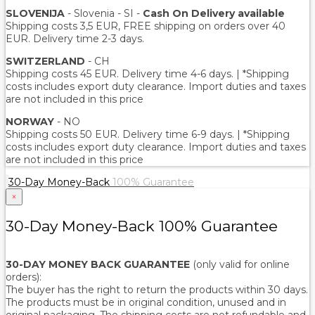
SLOVENIJA
- Slovenia - SI -
Cash On Delivery available
Shipping costs 3,5 EUR, FREE shipping on orders over 40
EUR. Delivery time 2-3 days.
SWITZERLAND
- CH
Shipping costs 45 EUR. Delivery time 4-6 days. | *Shipping
costs includes export duty clearance. Import duties and taxes
are not included in this price
NORWAY
- NO
Shipping costs 50 EUR. Delivery time 6-9 days. | *Shipping
costs includes export duty clearance. Import duties and taxes
are not included in this price
30-Day Money-Back
100% Guarantee
×
30-Day Money-Back 100% Guarantee
30-DAY MONEY BACK GUARANTEE
(only valid for online
orders):
The buyer has the right to return the products within 30 days.
The products must be in original condition, unused and in
original packaging. The shipping costs are not refundable and