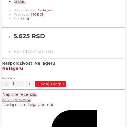
Raspoloživost:
Na lageru
Prodavac:
MOECK
Tip:
66411
5.625 RSD
Bez PDV: 4.611 RSD
Raspoloživost:
Na lageru
Na lageru
Količina
Dodaj u korpu
Napišite recenziju
Slični proizvodi
Dodaj u listu želja
Uporedi