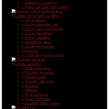
+ Signature / Historic
+ Pribor za usne harmonike
Muzički instrumenti za decu
+ Dečje gitare
+ Dečje udaraljke - set
+ Dečje usne harmonike
+ Dečje klavijature
+ Dečje udaraljke
+ Ukulele za decu
+ Dečije harmonike
+ Karaoke
+ Ostali dečji instrumenti
Studijska oprema
+ Audio Interface
+ Studijski monitori
+ Predpojačala
+ Digitalni diktafoni
+ Slušalice
+ Miksete
+ MIDI oprema
+ Music Software
+ Studijski stalci i pribor