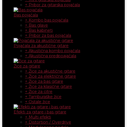
+ Pribor za gitarska pojačala
Bas pojačala
+ Kombo bas pojačala
+ Bas glave
+ Bas kabineti
+ Pribor za bas pojačala
Pojačala za akustične gitare
+ Akustična kombo pojačala
+ Akustična predpoajačala
Žice za gitare
+ Žice za akustične gitare
+ Žice za električne gitare
+ Žice za bas gitare
+ Žice za klasične gitare
+ Žice za citre
+ Tamburaške žice
+ Ostale žice
Efekti za gitare i bas gitare
+ Multi efekti
+ Distortion / Overdrive