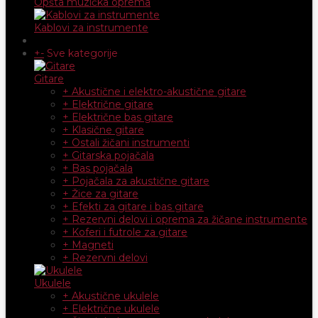
Opšta muzička oprema
Kablovi za instrumente
+
-
Sve kategorije
Gitare
+ Akustične i elektro-akustične gitare
+ Električne gitare
+ Električne bas gitare
+ Klasične gitare
+ Ostali žičani instrumenti
+ Gitarska pojačala
+ Bas pojačala
+ Pojačala za akustične gitare
+ Žice za gitare
+ Efekti za gitare i bas gitare
+ Rezervni delovi i oprema za žičane instrumente
+ Koferi i futrole za gitare
+ Magneti
+ Rezervni delovi
Ukulele
+ Akustične ukulele
+ Električne ukulele