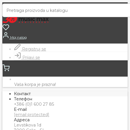
Moj nalog
Registruj se
Prijavi se
Vaša korpa je prazna!
Контакт
Телефон
+386 (0)1 600 27 85
E-mail
[email protected]
Адреса
Levstikova 1d