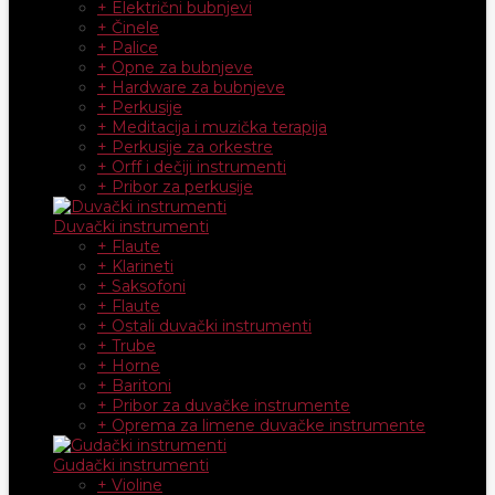
+ Električni bubnjevi
+ Činele
+ Palice
+ Opne za bubnjeve
+ Hardware za bubnjeve
+ Perkusije
+ Meditacija i muzička terapija
+ Perkusije za orkestre
+ Orff i dečiji instrumenti
+ Pribor za perkusije
Duvački instrumenti
+ Flaute
+ Klarineti
+ Saksofoni
+ Flaute
+ Ostali duvački instrumenti
+ Trube
+ Horne
+ Baritoni
+ Pribor za duvačke instrumente
+ Oprema za limene duvačke instrumente
Gudački instrumenti
+ Violine