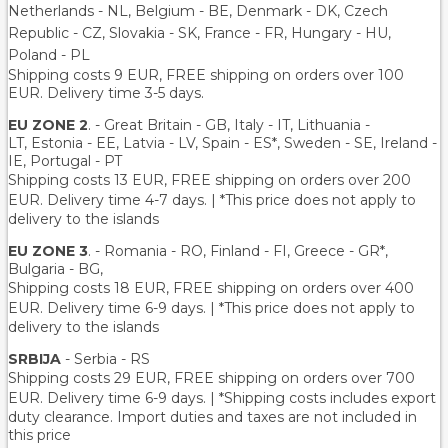
Netherlands - NL, Belgium - BE, Denmark - DK, Czech
Republic - CZ, Slovakia - SK, France - FR, Hungary - HU,
Poland - PL
Shipping costs 9 EUR, FREE shipping on orders over 100
EUR. Delivery time 3-5 days.
EU ZONE 2
. - Great Britain - GB, Italy - IT, Lithuania -
LT, Estonia - EE, Latvia - LV, Spain - ES*, Sweden - SE, Ireland -
IE, Portugal - PT
Shipping costs 13 EUR
, FREE shipping on orders over 200
EUR.
Delivery time 4-7 days. | *This price does not apply to
delivery to the islands
EU ZONE 3
. - Romania - RO, Finland - FI, Greece - GR*,
Bulgaria - BG,
Shipping costs 18 EUR
, FREE shipping on orders over 400
EUR.
Delivery time 6-9 days. | *This price does not apply to
delivery to the islands
SRBIJA
- Serbia - RS
Shipping costs 29 EUR,
FREE shipping on orders over 700
EUR
. Delivery time 6-9 days. | *Shipping costs includes export
duty clearance. Import duties and taxes are not included in
this price