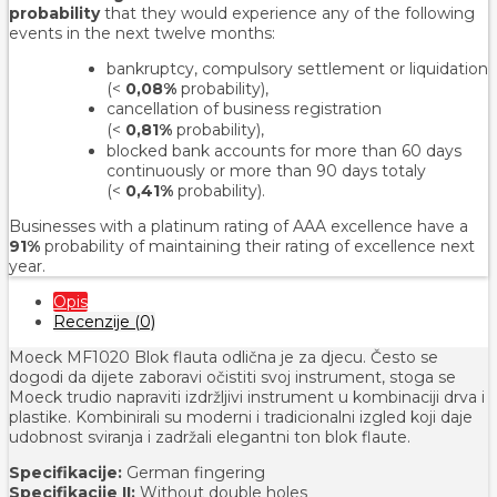
probability
that they would experience any of the following
events in the next twelve months:
bankruptcy, compulsory settlement or liquidation
(<
0,08%
probability),
cancellation of business registration
(<
0,81%
probability
),
blocked bank accounts for more than 60 days
continuously or more than 90 days totaly
(<
0,41%
probability).
Businesses with a platinum rating of AAA excellence have a
91%
probability of maintaining their rating of excellence next
year.
Opis
Recenzije (0)
Moeck MF1020 Blok flauta odlična je za djecu. Često se
dogodi da dijete zaboravi očistiti svoj instrument, stoga se
Moeck trudio napraviti izdržljivi instrument u kombinaciji drva i
plastike. Kombinirali su moderni i tradicionalni izgled koji daje
udobnost sviranja i zadržali elegantni ton blok flaute.
Specifikacije:
German fingering
Specifikacije II:
Without double holes