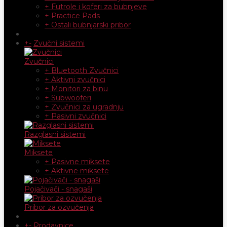
+ Futrole i koferi za bubnjeve
+ Practice Pads
+ Ostali bubnjarski pribor
+
-
Zvučni sistemi
Zvučnici
+ Bluetooth Zvučnici
+ Aktivni zvučnici
+ Monitori za binu
+ Subwooferi
+ Zvučnici za ugradnju
+ Pasivni zvučnici
Razglasni sistemi
Miksete
+ Pasivne miksete
+ Aktivne miksete
Pojačivači - snagaši
Pribor za ozvučenja
+
-
Prodavnice