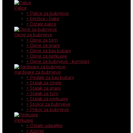
Palice
+ Palice za bubnjeve
+ Metlice i Rake
+ Ostale palice
Opne za bubnjeve
+ Opne za tom
+ Opne za snare
+ Opne za bas bubanj
+ Opne za perkusije
+ Opne za bubnjeve - komplet
Hardware za bubnjeve
+ Pedale za bas bubanj
+ Stalak za činele
+ Stalak za snare
+ Stalak za tom
+ Stalak za perkusije
+ Stolice za bubnjeve
+ Pribor za bubnjeve
Perkusije
+ Ostale udaraljke
+ Konge