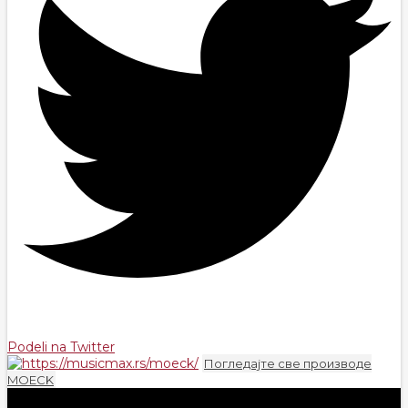
Podeli na Twitter
Погледајте све производе
MOECK