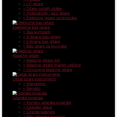
+ LP gitare
+ Gitare ostalih oblika
+ Hollowbody i jazz gitare
+ Elekticne gitare za levoruke
Električne bas gitare
+ Bas kompleti
+ 4-žičane bas gitare
+ 5-žičane bas gitare
+ Bas gitare za levoruke
Klasične gitare
+ Klasične gitare 4/4
+ Klasične gitare manjih veličina
+ Ozvučene klasične gitare
Ostali žičani instrumenti
+ Mandoline
+ Bendžo
Gitarska pojačala
+ Kombo gitarska pojačala
+ Gitarske glave
+ Gitarski kabineti
+ Mini gitarska pojačala