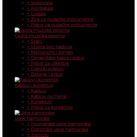
+ Violončela
+ Kontrabasi
+ Gudala
+ Žice za gudačke instrumente
+ Pribor za gudačke instrumente
Opšta muzička oprema
+ Stalci
+ Stolice bez naslona
+ Metronomi i štimeri
+ Dirigentske palice i pribor
+ Pribor za orkestre
+ Odeća i pokloni
+ Baterije i pribor
Kablovi i konektori
+ Kablovi
+ Kablovi na metar
+ Konektori
+ Pribor za konektore
Usne harmonike
+ Hromatske usne harmonike
+ Diatonske usne harmonike
+ Tremolo