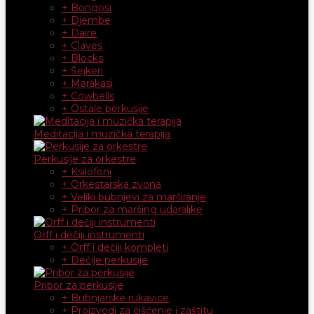
+ Bongosi
+ Djembe
+ Daire
+ Claves
+ Blocks
+ Šejkeri
+ Marakasi
+ Cowbells
+ Ostale perkusije
Meditacija i muzička terapija
Perkusije za orkestre
+ Ksilofoni
+ Orkestarska zvona
+ Veliki bubnjevi za marširanje
+ Pribor za maršing udaraljke
Orff i dečiji instrumenti
+ Orff i dečiji kompleti
+ Dečije perkusije
Pribor za perkusije
+ Bubnjarske rukavice
+ Proizvodi za čišćenje i zaštitu