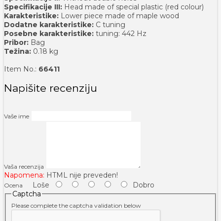
Specifikacije III:
Head made of special plastic (red colour)
Karakteristike:
Lower piece made of maple wood
Dodatne karakteristike:
C tuning
Posebne karakteristike:
tuning: 442 Hz
Pribor:
Bag
Težina:
0.18 kg
Item No.:
66411
Napišite recenziju
Vaše ime
Vaša recenzija
Napomena:
HTML nije preveden!
Loše
Dobro
Ocena
Captcha
Please complete the captcha validation below