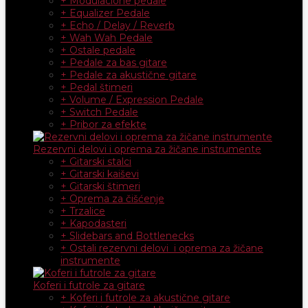
+ Modulacione pedale
+ Equalizer Pedale
+ Echo / Delay / Reverb
+ Wah Wah Pedale
+ Ostale pedale
+ Pedale za bas gitare
+ Pedale za akustične gitare
+ Pedal štimeri
+ Volume / Expression Pedale
+ Switch Pedale
+ Pribor za efekte
Rezervni delovi i oprema za žičane instrumente
+ Gitarski stalci
+ Gitarski kaiševi
+ Gitarski štimeri
+ Oprema za čišćenje
+ Trzalice
+ Kapodasteri
+ Slidebars and Bottlenecks
+ Ostali rezervni delovi i oprema za žičane
instrumente
Koferi i futrole za gitare
+ Koferi i futrole za akustične gitare