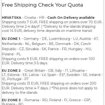
Free Shipping Check Your Quota
HRVATSKA
- Croatia - HR -
Cash On Delivery available
Shipping costs 7 EUR, FREE shipping on orders over
70
EUR.
Delivery time 2-4 days*. | *Delivery to the islands shipping
cost 14 EUR, delivery time depends on maritime transit.
EU ZONE 1
. - Germany - DE, Luxembourg - LU, Austria - AT,
Netherlands - NL, Belgium - BE, Denmark - DK, Czech
Republic - CZ, Slovakia - SK, France - FR, Hungary - HU,
Poland - PL
Shipping costs 9 EUR, FREE shipping on orders over 100
EUR. Delivery time 3-5 days.
EU ZONE 2
. - Great Britain - GB, Italy - IT, Lithuania -
LT, Estonia - EE, Latvia - LV, Spain - ES*, Sweden - SE, Ireland -
IE, Portugal - PT
Shipping costs 13 EUR
, FREE shipping on orders over 200
EUR.
Delivery time 4-7 days. | *This price does not apply to
delivery to the islands
EU ZONE 3
. - Romania - RO, Finland - FI, Greece - GR*,
Bulgaria - BG,