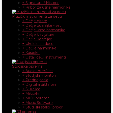
+ Signature / Historic
+ Pribor za usne harmonike
Muzički instrumenti za decu
+ Dečje gitare
+ Dečje udaraljke - set
+ Dečje usne harmonike
+ Dečje klavijature
+ Dečje udaraljke
+ Ukulele za decu
+ Dečije harmonike
+ Karaoke
+ Ostali dečji instrumenti
Studijska oprema
+ Audio Interface
+ Studijski monitori
+ Predpojačala
+ Digitalni diktafoni
+ Slušalice
+ Miksete
+ MIDI oprema
+ Music Software
+ Studijski stalci i pribor