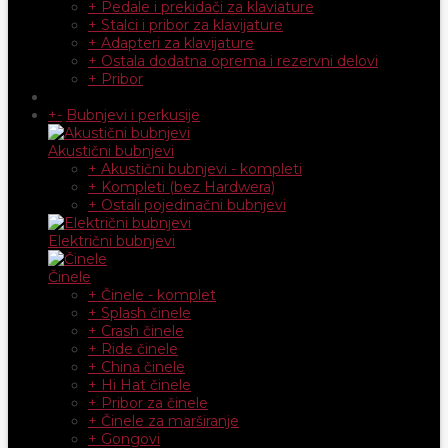
+ Pedale i prekidači za klaviature
+ Stalci i pribor za klavijature
+ Adapteri za klavijature
+ Ostala dodatna oprema i rezervni delovi
+ Pribor
+
-
Bubnjevi i perkusije
Akustični bubnjevi
+ Akustični bubnjevi - kompleti
+ Kompleti (bez Hardwera)
+ Ostali pojedinačni bubnjevi
Električni bubnjevi
Činele
+ Činele - komplet
+ Splash činele
+ Crash činele
+ Ride činele
+ China činele
+ Hi Hat činele
+ Pribor za činele
+ Činele za marširanje
+ Gongovi