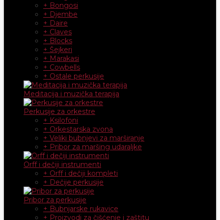
+ Bongosi
+ Djembe
+ Daire
+ Claves
+ Blocks
+ Šejkeri
+ Marakasi
+ Cowbells
+ Ostale perkusije
Meditacija i muzička terapija
Perkusije za orkestre
+ Ksilofoni
+ Orkestarska zvona
+ Veliki bubnjevi za marširanje
+ Pribor za maršing udaraljke
Orff i dečiji instrumenti
+ Orff i dečiji kompleti
+ Dečije perkusije
Pribor za perkusije
+ Bubnjarske rukavice
+ Proizvodi za čišćenje i zaštitu