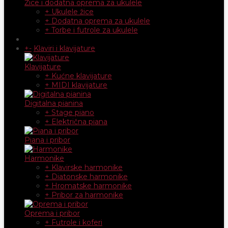
Žice i dodatna oprema za ukulele
+ Ukulele žice
+ Dodatna oprema za ukulele
+ Torbe i futrole za ukulele
+
-
Klaviri i klavijature
Klavijature
+ Kućne klavijature
+ MIDI klavijature
Digitalna pianina
+ Stage piano
+ Električna piana
Piana i pribor
Harmonike
+ Klavirske harmonike
+ Diatonske harmonike
+ Hromatske harmonike
+ Pribor za harmonike
Oprema i pribor
+ Futrole i koferi