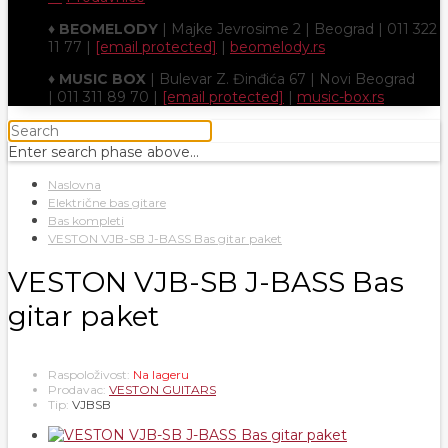
♦
BEOMELODY
| Majke Jevrosime 2 | Beograd | 011 322
11 77 |
[email protected]
|
beomelody.rs
♦
MUSIC BOX
| Bulevar Z. Đinđića 67 | Novi Beograd
| 011 311 89 70 |
[email protected]
|
music-box.rs
Enter search phase above...
Naslovna
Električne bas gitare
Bas kompleti
VESTON VJB-SB J-BASS Bas gitar paket
VESTON VJB-SB J-BASS Bas
gitar paket
Raspoloživost:
Na lageru
Prodavac:
VESTON GUITARS
Tip:
VJBSB