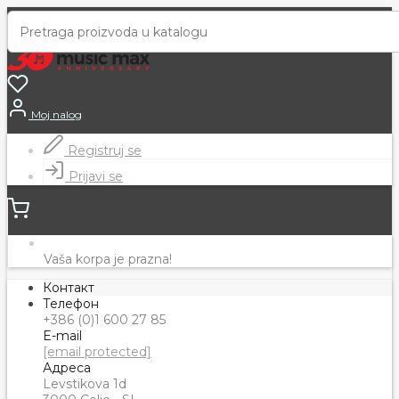
Moj nalog
Registruj se
Prijavi se
Vaša korpa je prazna!
Контакт
Телефон
+386 (0)1 600 27 85
E-mail
[email protected]
Адреса
Levstikova 1d