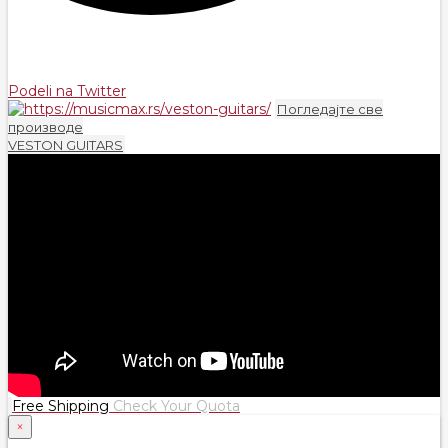
Podeli na Twitter
Погледајте све
производе
VESTON GUITARS
Free Shipping
Check Your Quota
×