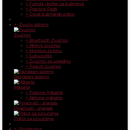
+ Futrole i koferi za bubnjeve
+ Practice Pads
+ Ostali bubnjarski pribor
+
-
Zvučni sistemi
Zvučnici
+ Bluetooth Zvučnici
+ Aktivni zvučnici
+ Monitori za binu
+ Subwooferi
+ Zvučnici za ugradnju
+ Pasivni zvučnici
Razglasni sistemi
Miksete
+ Pasivne miksete
+ Aktivne miksete
Pojačivači - snagaši
Pribor za ozvučenja
+
-
Prodavnice