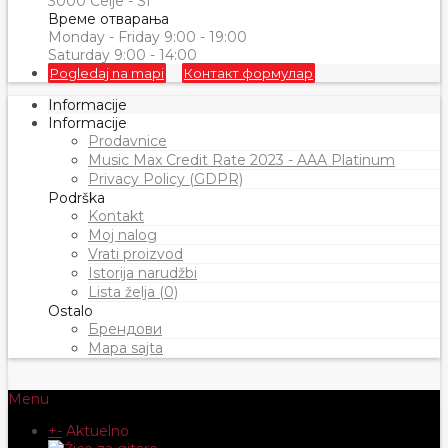
3000 Celje - SI
Време отварања
Monday - Friday 9:00 - 19:00
Saturday 9:00 - 14:00
Pogledaj na mapi
Контакт формулар
Informacije
Informacije
Prodavnice
Music Max Credit Rate 2023 - AAA Platinum
Privacy Policy (GDPR)
Podrška
Kontakt
Moj nalog
Vrati proizvod
Istorija narudžbi
Lista želja (0)
Ostalo
Брендови
Mapa sajta
Menu
+
-
Aktuelno