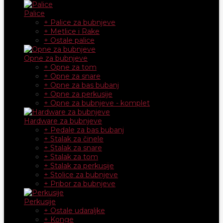
Palice
+ Palice za bubnjeve
+ Metlice i Rake
+ Ostale palice
Opne za bubnjeve
+ Opne za tom
+ Opne za snare
+ Opne za bas bubanj
+ Opne za perkusije
+ Opne za bubnjeve - komplet
Hardware za bubnjeve
+ Pedale za bas bubanj
+ Stalak za činele
+ Stalak za snare
+ Stalak za tom
+ Stalak za perkusije
+ Stolice za bubnjeve
+ Pribor za bubnjeve
Perkusije
+ Ostale udaraljke
+ Konge