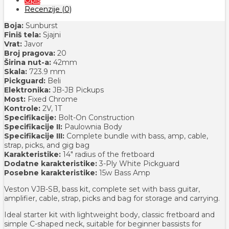
Recenzije (0)
Boja:
Sunburst
Finiš tela:
Sjajni
Vrat:
Javor
Broj pragova:
20
Širina nut-a:
42mm
Skala:
723.9 mm
Pickguard:
Beli
Elektronika:
JB-JB Pickups
Most:
Fixed Chrome
Kontrole:
2V, 1T
Specifikacije:
Bolt-On Construction
Specifikacije II:
Paulownia Body
Specifikacije III:
Complete bundle with bass, amp, cable,
strap, picks, and gig bag
Karakteristike:
14" radius of the fretboard
Dodatne karakteristike:
3-Ply White Pickguard
Posebne karakteristike:
15w Bass Amp
Veston VJB-SB, bass kit, complete set with bass guitar,
amplifier, cable, strap, picks and bag for storage and carrying.
Ideal starter kit with lightweight body, classic fretboard and
simple C-shaped neck, suitable for beginner bassists for