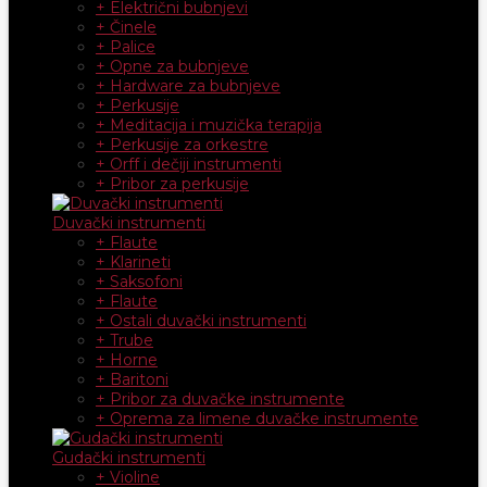
+ Električni bubnjevi
+ Činele
+ Palice
+ Opne za bubnjeve
+ Hardware za bubnjeve
+ Perkusije
+ Meditacija i muzička terapija
+ Perkusije za orkestre
+ Orff i dečiji instrumenti
+ Pribor za perkusije
Duvački instrumenti
+ Flaute
+ Klarineti
+ Saksofoni
+ Flaute
+ Ostali duvački instrumenti
+ Trube
+ Horne
+ Baritoni
+ Pribor za duvačke instrumente
+ Oprema za limene duvačke instrumente
Gudački instrumenti
+ Violine