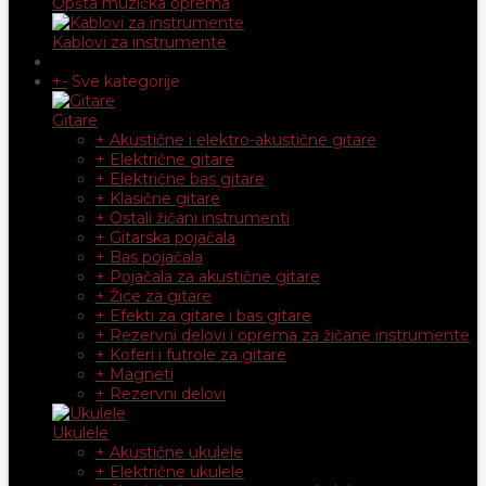
Opšta muzička oprema
Kablovi za instrumente
+
-
Sve kategorije
Gitare
+ Akustične i elektro-akustične gitare
+ Električne gitare
+ Električne bas gitare
+ Klasične gitare
+ Ostali žičani instrumenti
+ Gitarska pojačala
+ Bas pojačala
+ Pojačala za akustične gitare
+ Žice za gitare
+ Efekti za gitare i bas gitare
+ Rezervni delovi i oprema za žičane instrumente
+ Koferi i futrole za gitare
+ Magneti
+ Rezervni delovi
Ukulele
+ Akustične ukulele
+ Električne ukulele