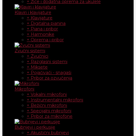
+ Žice i dodatna oprema za ukulele
Klaviri i klavijature
+ Klavijature
+ Digitalna pianina
+ Piana i pribor
+ Harmonike
+ Oprema i pribor
Zvučni sistemi
+ Zvučnici
+ Razglasni sistemi
+ Miksete
+ Pojačivači - snagaši
+ Pribor za ozvučenja
Mikrofoni
+ Vokalni mikrofoni
+ Instrumentalni mikrofoni
+ Bežični mikrofoni
+ Specijalni mikrofoni
+ Pribor za mikrofone
Bubnjevi i perkusije
+ Akustični bubnjevi