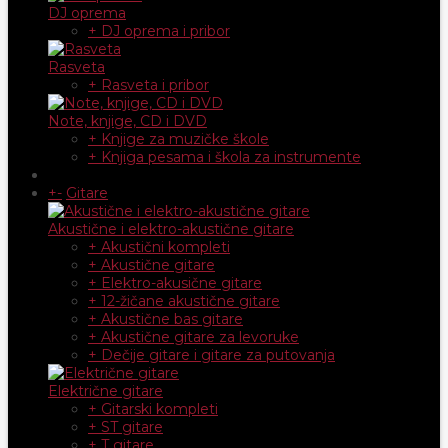
DJ oprema
+ DJ oprema i pribor
Rasveta
+ Rasveta i pribor
Note, knjige, CD i DVD
+ Knjige za muzičke škole
+ Knjiga pesama i škola za instrumente
+
-
Gitare
Akustične i elektro-akustične gitare
+ Akustični kompleti
+ Akustične gitare
+ Elektro-akusične gitare
+ 12-žičane akustične gitare
+ Akustične bas gitare
+ Akustične gitare za levoruke
+ Dečije gitare i gitare za putovanja
Električne gitare
+ Gitarski kompleti
+ ST gitare
+ T gitare