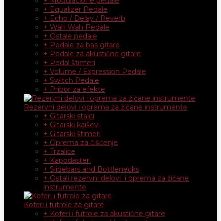
+ Modulacione pedale
+ Equalizer Pedale
+ Echo / Delay / Reverb
+ Wah Wah Pedale
+ Ostale pedale
+ Pedale za bas gitare
+ Pedale za akustične gitare
+ Pedal štimeri
+ Volume / Expression Pedale
+ Switch Pedale
+ Pribor za efekte
Rezervni delovi i oprema za žičane instrumente
+ Gitarski stalci
+ Gitarski kaiševi
+ Gitarski štimeri
+ Oprema za čišćenje
+ Trzalice
+ Kapodasteri
+ Slidebars and Bottlenecks
+ Ostali rezervni delovi i oprema za žičane
instrumente
Koferi i futrole za gitare
+ Koferi i futrole za akustične gitare