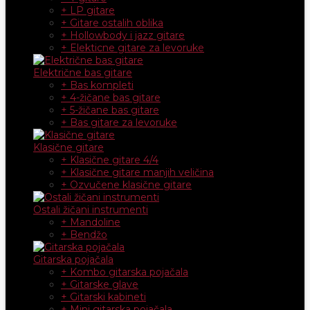
+ LP gitare
+ Gitare ostalih oblika
+ Hollowbody i jazz gitare
+ Elekticne gitare za levoruke
Električne bas gitare
+ Bas kompleti
+ 4-žičane bas gitare
+ 5-žičane bas gitare
+ Bas gitare za levoruke
Klasične gitare
+ Klasične gitare 4/4
+ Klasične gitare manjih veličina
+ Ozvučene klasične gitare
Ostali žičani instrumenti
+ Mandoline
+ Bendžo
Gitarska pojačala
+ Kombo gitarska pojačala
+ Gitarske glave
+ Gitarski kabineti
+ Mini gitarska pojačala