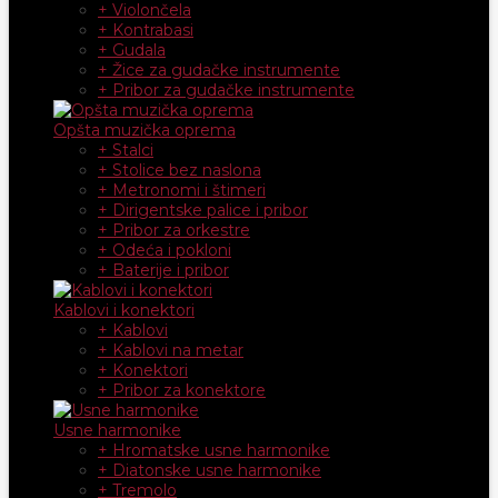
+ Violončela
+ Kontrabasi
+ Gudala
+ Žice za gudačke instrumente
+ Pribor za gudačke instrumente
Opšta muzička oprema
+ Stalci
+ Stolice bez naslona
+ Metronomi i štimeri
+ Dirigentske palice i pribor
+ Pribor za orkestre
+ Odeća i pokloni
+ Baterije i pribor
Kablovi i konektori
+ Kablovi
+ Kablovi na metar
+ Konektori
+ Pribor za konektore
Usne harmonike
+ Hromatske usne harmonike
+ Diatonske usne harmonike
+ Tremolo