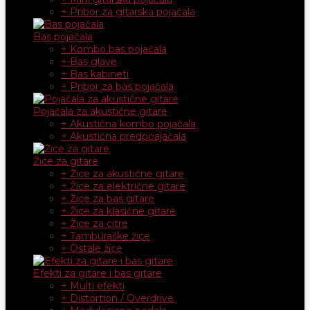
+ Pribor za gitarska pojačala
Bas pojačala
+ Kombo bas pojačala
+ Bas glave
+ Bas kabineti
+ Pribor za bas pojačala
Pojačala za akustične gitare
+ Akustična kombo pojačala
+ Akustična predpoajačala
Žice za gitare
+ Žice za akustične gitare
+ Žice za električne gitare
+ Žice za bas gitare
+ Žice za klasične gitare
+ Žice za citre
+ Tamburaške žice
+ Ostale žice
Efekti za gitare i bas gitare
+ Multi efekti
+ Distortion / Overdrive