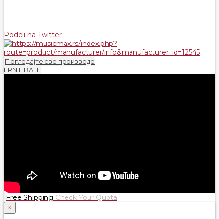
Podeli na Twitter
Погледајте све производе
ERNIE BALL
Free Shipping
Check Your Quota
×