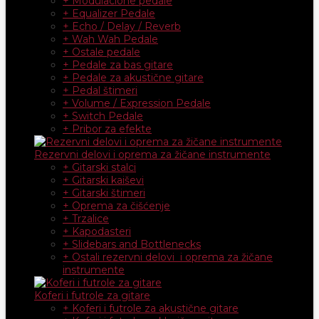
+ Modulacione pedale
+ Equalizer Pedale
+ Echo / Delay / Reverb
+ Wah Wah Pedale
+ Ostale pedale
+ Pedale za bas gitare
+ Pedale za akustične gitare
+ Pedal štimeri
+ Volume / Expression Pedale
+ Switch Pedale
+ Pribor za efekte
Rezervni delovi i oprema za žičane instrumente
+ Gitarski stalci
+ Gitarski kaiševi
+ Gitarski štimeri
+ Oprema za čišćenje
+ Trzalice
+ Kapodasteri
+ Slidebars and Bottlenecks
+ Ostali rezervni delovi i oprema za žičane
instrumente
Koferi i futrole za gitare
+ Koferi i futrole za akustične gitare