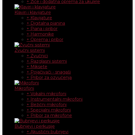
+ Žice i dodatna oprema za ukulele
Klaviri i klavijature
+ Klavijature
+ Digitalna pianina
+ Piana i pribor
+ Harmonike
+ Oprema i pribor
Zvučni sistemi
+ Zvučnici
+ Razglasni sistemi
+ Miksete
+ Pojačivači - snagaši
+ Pribor za ozvučenja
Mikrofoni
+ Vokalni mikrofoni
+ Instrumentalni mikrofoni
+ Bežični mikrofoni
+ Specijalni mikrofoni
+ Pribor za mikrofone
Bubnjevi i perkusije
+ Akustični bubnjevi