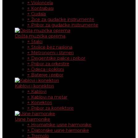
+ Violončela
+ Kontrabasi
+ Gudala
+ Žice za gudačke instrumente
+ Pribor za gudačke instrumente
Opšta muzička oprema
+ Stalci
+ Stolice bez naslona
+ Metronomi i štimeri
+ Dirigentske palice i pribor
+ Pribor za orkestre
+ Odeća i pokloni
+ Baterije i pribor
Kablovi i konektori
+ Kablovi
+ Kablovi na metar
+ Konektori
+ Pribor za konektore
Usne harmonike
+ Hromatske usne harmonike
+ Diatonske usne harmonike
+ Tremolo