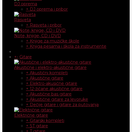
DJ oprema
+ DJ oprema i pribor
Rasveta
+ Rasveta i pribor
Note, knjige, CD i DVD
+ Knjige za muzičke škole
+ Knjiga pesama i škola za instrumente
+
-
Gitare
Akustične i elektro-akustične gitare
+ Akustični kompleti
+ Akustične gitare
+ Elektro-akusične gitare
+ 12-žičane akustične gitare
+ Akustične bas gitare
+ Akustične gitare za levoruke
+ Dečije gitare i gitare za putovanja
Električne gitare
+ Gitarski kompleti
+ ST gitare
+ T gitare