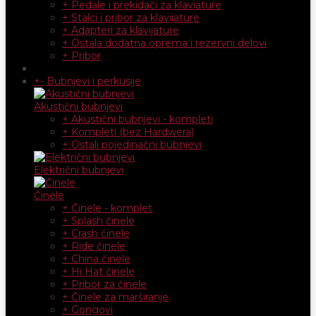
+ Pedale i prekidači za klaviature
+ Stalci i pribor za klavijature
+ Adapteri za klavijature
+ Ostala dodatna oprema i rezervni delovi
+ Pribor
+
-
Bubnjevi i perkusije
Akustični bubnjevi
+ Akustični bubnjevi - kompleti
+ Kompleti (bez Hardwera)
+ Ostali pojedinačni bubnjevi
Električni bubnjevi
Činele
+ Činele - komplet
+ Splash činele
+ Crash činele
+ Ride činele
+ China činele
+ Hi Hat činele
+ Pribor za činele
+ Činele za marširanje
+ Gongovi