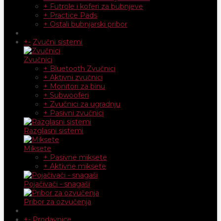
+ Futrole i koferi za bubnjeve
+ Practice Pads
+ Ostali bubnjarski pribor
+
-
Zvučni sistemi
Zvučnici
+ Bluetooth Zvučnici
+ Aktivni zvučnici
+ Monitori za binu
+ Subwooferi
+ Zvučnici za ugradnju
+ Pasivni zvučnici
Razglasni sistemi
Miksete
+ Pasivne miksete
+ Aktivne miksete
Pojačivači - snagaši
Pribor za ozvučenja
+
-
Prodavnice