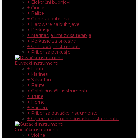
+ Električni bubnjevi
+ Činele
+ Palice
+ Opne za bubnjeve
+ Hardware za bubnjeve
+ Perkusije
+ Meditacija i muzička terapija
+ Perkusije za orkestre
+ Orff i dečiji instrumenti
+ Pribor za perkusije
Duvački instrumenti
+ Flaute
+ Klarineti
+ Saksofoni
+ Flaute
+ Ostali duvački instrumenti
+ Trube
+ Horne
+ Baritoni
+ Pribor za duvačke instrumente
+ Oprema za limene duvačke instrumente
Gudački instrumenti
+ Violine