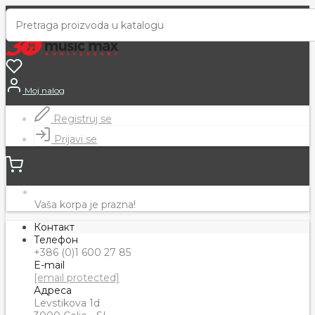
Moj nalog
Registruj se
Prijavi se
Vaša korpa je prazna!
Контакт
Телефон
+386 (0)1 600 27 85
E-mail
[email protected]
Адреса
Levstikova 1d