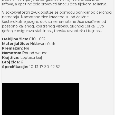
riffova, a opet ne žele žrtvovati finoću žica tijekom soliranja.
Visokokvalitetni zvuk postiže se pomoću poniklanog čeličnog
namotaja. Namotane žice izrađene su od čelične
šesterokutne jezgre, dok su nenamotane žice izrađene od
posebno kaljenog, kositrenog visokougljičnog čelika. Ovo
rješenje osigurava stabilnost, tonsku ravnotežu i trajnost.
Debljina žica:
010 - 052
Materijal žice:
Niklovani čelik
Premazan:
Ne
Namotna:
Round wound
Kraj žice:
Loptasti kralj
Broj žica:
6
Specifikacije:
10-13-17-30-42-52