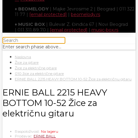
♦
BEOMELODY
| Majke Jevrosime 2 | Beograd | 011 322
11 77 |
[email protected]
|
beomelody.rs
♦
MUSIC BOX
| Bulevar Z. Đinđića 67 | Novi Beograd
| 011 311 89 70 |
[email protected]
|
music-box.rs
Enter search phase above...
Naslovna
Žice za gitare
Žice za električne gitare
010 žice za električne gitare
ERNIE BALL 2215 HEAVY BOTTOM 10-52 Žice za električnu gitaru
ERNIE BALL 2215 HEAVY
BOTTOM 10-52 Žice za
električnu gitaru
Raspoloživost:
Na lageru
Prodavac:
ERNIE BALL