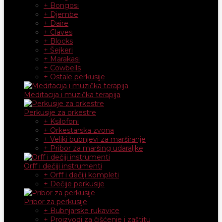
+ Bongosi
+ Djembe
+ Daire
+ Claves
+ Blocks
+ Šejkeri
+ Marakasi
+ Cowbells
+ Ostale perkusije
Meditacija i muzička terapija
Perkusije za orkestre
+ Ksilofoni
+ Orkestarska zvona
+ Veliki bubnjevi za marširanje
+ Pribor za maršing udaraljke
Orff i dečiji instrumenti
+ Orff i dečiji kompleti
+ Dečije perkusije
Pribor za perkusije
+ Bubnjarske rukavice
+ Proizvodi za čišćenje i zaštitu