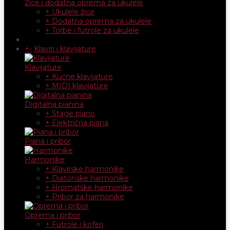
Žice i dodatna oprema za ukulele
+ Ukulele žice
+ Dodatna oprema za ukulele
+ Torbe i futrole za ukulele
+
-
Klaviri i klavijature
Klavijature
+ Kućne klavijature
+ MIDI klavijature
Digitalna pianina
+ Stage piano
+ Električna piana
Piana i pribor
Harmonike
+ Klavirske harmonike
+ Diatonske harmonike
+ Hromatske harmonike
+ Pribor za harmonike
Oprema i pribor
+ Futrole i koferi