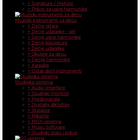
+ Signature / Historic
+ Pribor za usne harmonike
Muzički instrumenti za decu
+ Dečje gitare
+ Dečje udaraljke - set
+ Dečje usne harmonike
+ Dečje klavijature
+ Dečje udaraljke
+ Ukulele za decu
+ Dečije harmonike
+ Karaoke
+ Ostali dečji instrumenti
Studijska oprema
+ Audio Interface
+ Studijski monitori
+ Predpojačala
+ Digitalni diktafoni
+ Slušalice
+ Miksete
+ MIDI oprema
+ Music Software
+ Studijski stalci i pribor