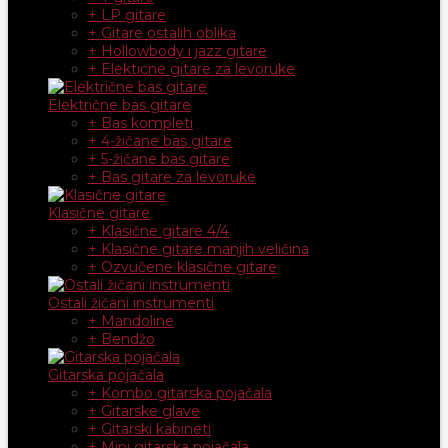
+ LP gitare
+ Gitare ostalih oblika
+ Hollowbody i jazz gitare
+ Elekticne gitare za levoruke
Električne bas gitare
+ Bas kompleti
+ 4-žičane bas gitare
+ 5-žičane bas gitare
+ Bas gitare za levoruke
Klasične gitare
+ Klasične gitare 4/4
+ Klasične gitare manjih veličina
+ Ozvučene klasične gitare
Ostali žičani instrumenti
+ Mandoline
+ Bendžo
Gitarska pojačala
+ Kombo gitarska pojačala
+ Gitarske glave
+ Gitarski kabineti
+ Mini gitarska pojačala