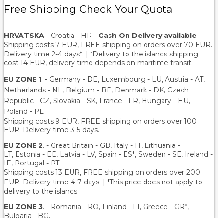
Free Shipping Check Your Quota
HRVATSKA
- Croatia - HR -
Cash On Delivery available
Shipping costs 7 EUR, FREE shipping on orders over
70
EUR.
Delivery time 2-4 days*. | *Delivery to the islands shipping
cost 14 EUR, delivery time depends on maritime transit.
EU ZONE 1
. - Germany - DE, Luxembourg - LU, Austria - AT,
Netherlands - NL, Belgium - BE, Denmark - DK, Czech
Republic - CZ, Slovakia - SK, France - FR, Hungary - HU,
Poland - PL
Shipping costs 9 EUR, FREE shipping on orders over 100
EUR. Delivery time 3-5 days.
EU ZONE 2
. - Great Britain - GB, Italy - IT, Lithuania -
LT, Estonia - EE, Latvia - LV, Spain - ES*, Sweden - SE, Ireland -
IE, Portugal - PT
Shipping costs 13 EUR
, FREE shipping on orders over 200
EUR.
Delivery time 4-7 days. | *This price does not apply to
delivery to the islands
EU ZONE 3
. - Romania - RO, Finland - FI, Greece - GR*,
Bulgaria - BG,