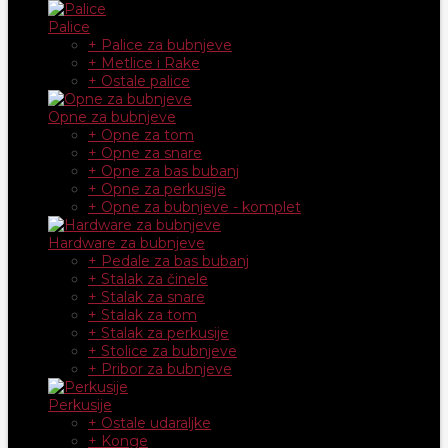
Palice
+ Palice za bubnjeve
+ Metlice i Rake
+ Ostale palice
Opne za bubnjeve
+ Opne za tom
+ Opne za snare
+ Opne za bas bubanj
+ Opne za perkusije
+ Opne za bubnjeve - komplet
Hardware za bubnjeve
+ Pedale za bas bubanj
+ Stalak za činele
+ Stalak za snare
+ Stalak za tom
+ Stalak za perkusije
+ Stolice za bubnjeve
+ Pribor za bubnjeve
Perkusije
+ Ostale udaraljke
+ Konge