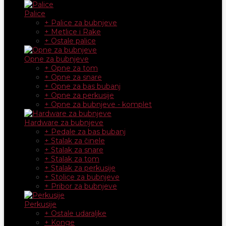
Palice
+ Palice za bubnjeve
+ Metlice i Rake
+ Ostale palice
Opne za bubnjeve
+ Opne za tom
+ Opne za snare
+ Opne za bas bubanj
+ Opne za perkusije
+ Opne za bubnjeve - komplet
Hardware za bubnjeve
+ Pedale za bas bubanj
+ Stalak za činele
+ Stalak za snare
+ Stalak za tom
+ Stalak za perkusije
+ Stolice za bubnjeve
+ Pribor za bubnjeve
Perkusije
+ Ostale udaraljke
+ Konge