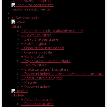
Opšta muzička oprema
Kablovi za instrumente
+
-
Sve kategorije
Gitare
+ Akustične i elektro-akustične gitare
+ Električne gitare
+ Električne bas gitare
+ Klasične gitare
+ Ostali žičani instrumenti
+ Gitarska pojačala
+ Bas pojačala
+ Pojačala za akustične gitare
+ Žice za gitare
+ Efekti za gitare i bas gitare
+ Rezervni delovi i oprema za žičane instrumente
+ Koferi i futrole za gitare
+ Magneti
+ Rezervni delovi
Ukulele
+ Akustične ukulele
+ Električne ukulele