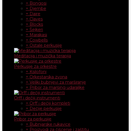
+ Bongosi
+ Djembe
+ Daire
+ Claves
+ Blocks
+ Šejkeri
+ Marakasi
+ Cowbells
+ Ostale perkusije
Meditacija i muzička terapija
Perkusije za orkestre
+ Ksilofoni
+ Orkestarska zvona
+ Veliki bubnjevi za marširanje
+ Pribor za maršing udaraljke
Orff i dečiji instrumenti
+ Orff i dečiji kompleti
+ Dečije perkusije
Pribor za perkusije
+ Bubnjarske rukavice
+ Proizvodi za čišćenje i zaštitu