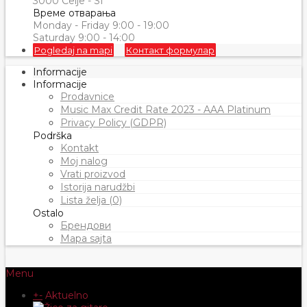
3000 Celje - SI
Време отварања
Monday - Friday 9:00 - 19:00
Saturday 9:00 - 14:00
Pogledaj na mapi
Контакт формулар
Informacije
Informacije
Prodavnice
Music Max Credit Rate 2023 - AAA Platinum
Privacy Policy (GDPR)
Podrška
Kontakt
Moj nalog
Vrati proizvod
Istorija narudžbi
Lista želja (0)
Ostalo
Брендови
Mapa sajta
Menu
+
-
Aktuelno