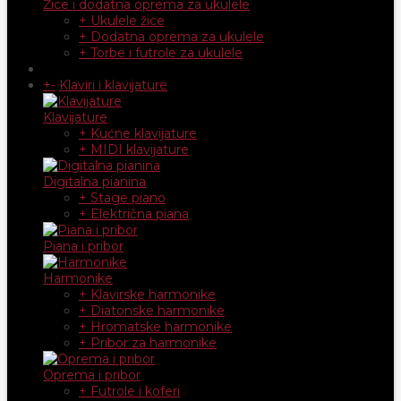
Žice i dodatna oprema za ukulele
+ Ukulele žice
+ Dodatna oprema za ukulele
+ Torbe i futrole za ukulele
+
-
Klaviri i klavijature
Klavijature
+ Kućne klavijature
+ MIDI klavijature
Digitalna pianina
+ Stage piano
+ Električna piana
Piana i pribor
Harmonike
+ Klavirske harmonike
+ Diatonske harmonike
+ Hromatske harmonike
+ Pribor za harmonike
Oprema i pribor
+ Futrole i koferi