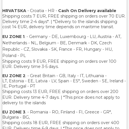
HRVATSKA
- Croatia - HR -
Cash On Delivery available
Shipping costs 7 EUR, FREE shipping on orders over
70
EUR.
Delivery time 2-4 days*. | *Delivery to the islands shipping
cost 14 EUR, delivery time depends on maritime transit.
EU ZONE 1
. - Germany - DE, Luxembourg - LU, Austria - AT,
Netherlands - NL, Belgium - BE, Denmark - DK, Czech
Republic - CZ, Slovakia - SK, France - FR, Hungary - HU,
Poland - PL
Shipping costs 9 EUR, FREE shipping on orders over 100
EUR. Delivery time 3-5 days.
EU ZONE 2
. - Great Britain - GB, Italy - IT, Lithuania -
LT, Estonia - EE, Latvia - LV, Spain - ES*, Sweden - SE, Ireland -
IE, Portugal - PT
Shipping costs 13 EUR
, FREE shipping on orders over 200
EUR.
Delivery time 4-7 days. | *This price does not apply to
delivery to the islands
EU ZONE 3
. - Romania - RO, Finland - FI, Greece - GR*,
Bulgaria - BG,
Shipping costs 18 EUR
, FREE shipping on orders over 400
EUR.
Delivery time 6-9 days. | *This price does not apply to