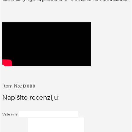
Item No.:
D080
Napišite recenziju
Vaše ime