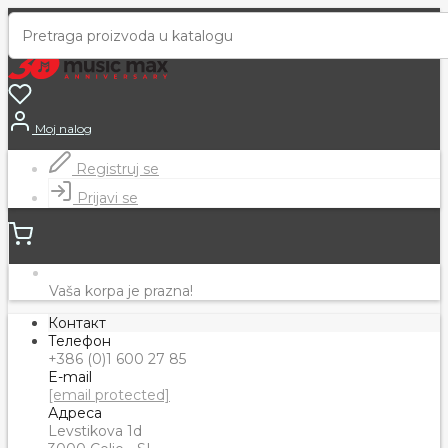
Moj nalog
Registruj se
Prijavi se
Vaša korpa je prazna!
Контакт
Телефон
+386 (0)1 600 27 85
E-mail
[email protected]
Адреса
Levstikova 1d