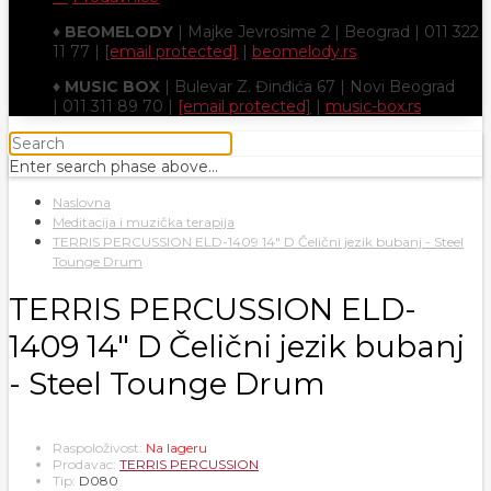
♦
BEOMELODY
| Majke Jevrosime 2 | Beograd | 011 322
11 77 |
[email protected]
|
beomelody.rs
♦
MUSIC BOX
| Bulevar Z. Đinđića 67 | Novi Beograd
| 011 311 89 70 |
[email protected]
|
music-box.rs
Enter search phase above...
Naslovna
Meditacija i muzička terapija
TERRIS PERCUSSION ELD-1409 14" D Čelični jezik bubanj - Steel
Tounge Drum
TERRIS PERCUSSION ELD-
1409 14" D Čelični jezik bubanj
- Steel Tounge Drum
Raspoloživost:
Na lageru
Prodavac:
TERRIS PERCUSSION
Tip:
D080