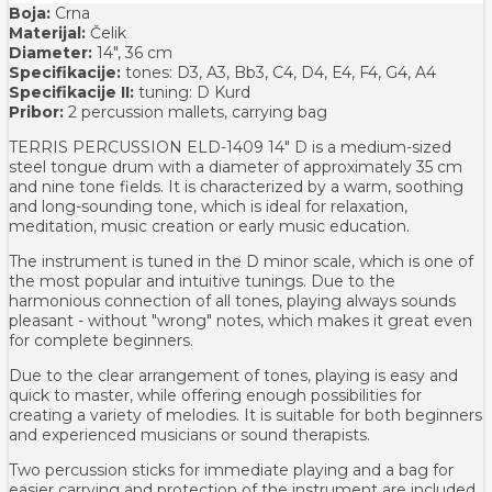
Boja:
Crna
Materijal:
Čelik
Diameter:
14", 36 cm
Specifikacije:
tones: D3, A3, Bb3, C4, D4, E4, F4, G4, A4
Specifikacije II:
tuning: D Kurd
Pribor:
2 percussion mallets, carrying bag
TERRIS PERCUSSION ELD-1409 14" D is a medium-sized
steel tongue drum with a diameter of approximately 35 cm
and nine tone fields. It is characterized by a warm, soothing
and long-sounding tone, which is ideal for relaxation,
meditation, music creation or early music education.
The instrument is tuned in the D minor scale, which is one of
the most popular and intuitive tunings. Due to the
harmonious connection of all tones, playing always sounds
pleasant - without "wrong" notes, which makes it great even
for complete beginners.
Due to the clear arrangement of tones, playing is easy and
quick to master, while offering enough possibilities for
creating a variety of melodies. It is suitable for both beginners
and experienced musicians or sound therapists.
Two percussion sticks for immediate playing and a bag for
easier carrying and protection of the instrument are included.