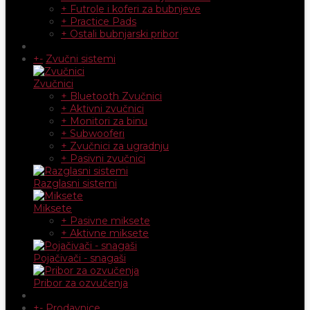
+ Futrole i koferi za bubnjeve
+ Practice Pads
+ Ostali bubnjarski pribor
+
-
Zvučni sistemi
Zvučnici
+ Bluetooth Zvučnici
+ Aktivni zvučnici
+ Monitori za binu
+ Subwooferi
+ Zvučnici za ugradnju
+ Pasivni zvučnici
Razglasni sistemi
Miksete
+ Pasivne miksete
+ Aktivne miksete
Pojačivači - snagaši
Pribor za ozvučenja
+
-
Prodavnice