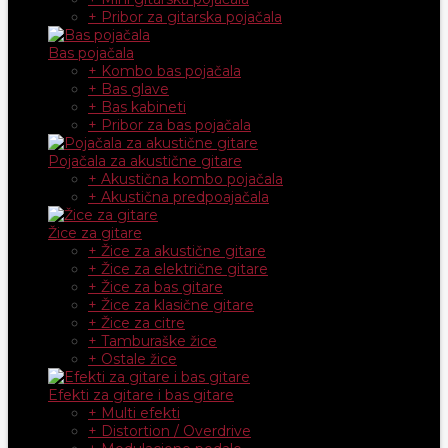
+ Pribor za gitarska pojačala
Bas pojačala
+ Kombo bas pojačala
+ Bas glave
+ Bas kabineti
+ Pribor za bas pojačala
Pojačala za akustične gitare
+ Akustična kombo pojačala
+ Akustična predpoajačala
Žice za gitare
+ Žice za akustične gitare
+ Žice za električne gitare
+ Žice za bas gitare
+ Žice za klasične gitare
+ Žice za citre
+ Tamburaške žice
+ Ostale žice
Efekti za gitare i bas gitare
+ Multi efekti
+ Distortion / Overdrive