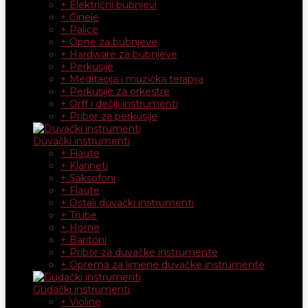
+ Električni bubnjevi
+ Činele
+ Palice
+ Opne za bubnjeve
+ Hardware za bubnjeve
+ Perkusije
+ Meditacija i muzička terapija
+ Perkusije za orkestre
+ Orff i dečiji instrumenti
+ Pribor za perkusije
Duvački instrumenti
+ Flaute
+ Klarineti
+ Saksofoni
+ Flaute
+ Ostali duvački instrumenti
+ Trube
+ Horne
+ Baritoni
+ Pribor za duvačke instrumente
+ Oprema za limene duvačke instrumente
Gudački instrumenti
+ Violine