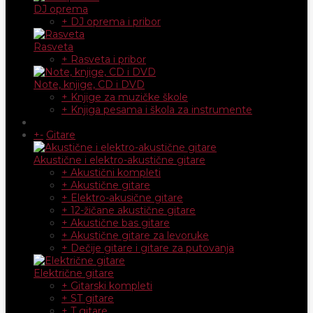
DJ oprema
+ DJ oprema i pribor
Rasveta
+ Rasveta i pribor
Note, knjige, CD i DVD
+ Knjige za muzičke škole
+ Knjiga pesama i škola za instrumente
+
-
Gitare
Akustične i elektro-akustične gitare
+ Akustični kompleti
+ Akustične gitare
+ Elektro-akusične gitare
+ 12-žičane akustične gitare
+ Akustične bas gitare
+ Akustične gitare za levoruke
+ Dečije gitare i gitare za putovanja
Električne gitare
+ Gitarski kompleti
+ ST gitare
+ T gitare