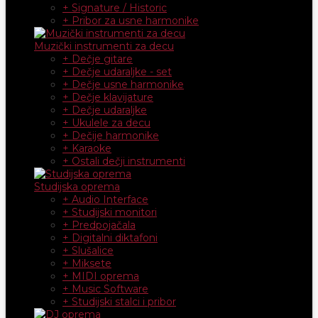
+ Signature / Historic
+ Pribor za usne harmonike
Muzički instrumenti za decu
+ Dečje gitare
+ Dečje udaraljke - set
+ Dečje usne harmonike
+ Dečje klavijature
+ Dečje udaraljke
+ Ukulele za decu
+ Dečije harmonike
+ Karaoke
+ Ostali dečji instrumenti
Studijska oprema
+ Audio Interface
+ Studijski monitori
+ Predpojačala
+ Digitalni diktafoni
+ Slušalice
+ Miksete
+ MIDI oprema
+ Music Software
+ Studijski stalci i pribor