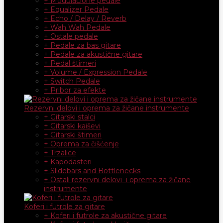
+ Modulacione pedale
+ Equalizer Pedale
+ Echo / Delay / Reverb
+ Wah Wah Pedale
+ Ostale pedale
+ Pedale za bas gitare
+ Pedale za akustične gitare
+ Pedal štimeri
+ Volume / Expression Pedale
+ Switch Pedale
+ Pribor za efekte
Rezervni delovi i oprema za žičane instrumente
+ Gitarski stalci
+ Gitarski kaiševi
+ Gitarski štimeri
+ Oprema za čišćenje
+ Trzalice
+ Kapodasteri
+ Slidebars and Bottlenecks
+ Ostali rezervni delovi i oprema za žičane
instrumente
Koferi i futrole za gitare
+ Koferi i futrole za akustične gitare