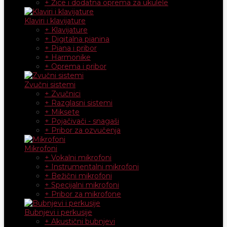
+ Žice i dodatna oprema za ukulele
Klaviri i klavijature
+ Klavijature
+ Digitalna pianina
+ Piana i pribor
+ Harmonike
+ Oprema i pribor
Zvučni sistemi
+ Zvučnici
+ Razglasni sistemi
+ Miksete
+ Pojačivači - snagaši
+ Pribor za ozvučenja
Mikrofoni
+ Vokalni mikrofoni
+ Instrumentalni mikrofoni
+ Bežični mikrofoni
+ Specijalni mikrofoni
+ Pribor za mikrofone
Bubnjevi i perkusije
+ Akustični bubnjevi