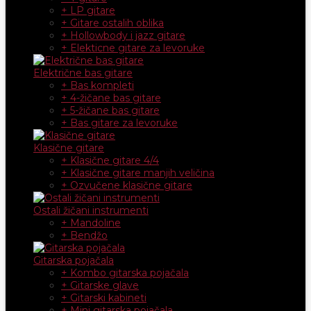
+ LP gitare
+ Gitare ostalih oblika
+ Hollowbody i jazz gitare
+ Elekticne gitare za levoruke
Električne bas gitare
+ Bas kompleti
+ 4-žičane bas gitare
+ 5-žičane bas gitare
+ Bas gitare za levoruke
Klasične gitare
+ Klasične gitare 4/4
+ Klasične gitare manjih veličina
+ Ozvučene klasične gitare
Ostali žičani instrumenti
+ Mandoline
+ Bendžo
Gitarska pojačala
+ Kombo gitarska pojačala
+ Gitarske glave
+ Gitarski kabineti
+ Mini gitarska pojačala