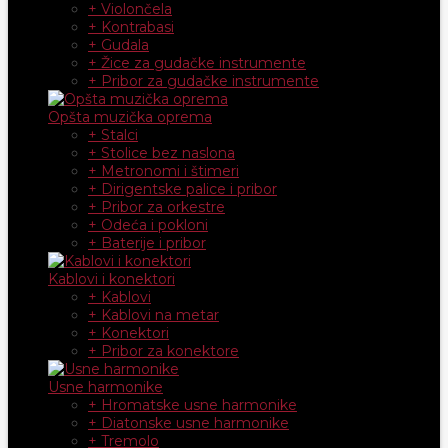
+ Violončela
+ Kontrabasi
+ Gudala
+ Žice za gudačke instrumente
+ Pribor za gudačke instrumente
Opšta muzička oprema
+ Stalci
+ Stolice bez naslona
+ Metronomi i štimeri
+ Dirigentske palice i pribor
+ Pribor za orkestre
+ Odeća i pokloni
+ Baterije i pribor
Kablovi i konektori
+ Kablovi
+ Kablovi na metar
+ Konektori
+ Pribor za konektore
Usne harmonike
+ Hromatske usne harmonike
+ Diatonske usne harmonike
+ Tremolo