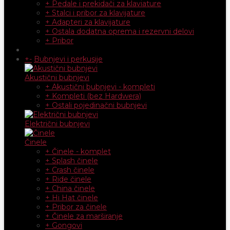
+ Pedale i prekidači za klaviature
+ Stalci i pribor za klavijature
+ Adapteri za klavijature
+ Ostala dodatna oprema i rezervni delovi
+ Pribor
+
-
Bubnjevi i perkusije
Akustični bubnjevi
+ Akustični bubnjevi - kompleti
+ Kompleti (bez Hardwera)
+ Ostali pojedinačni bubnjevi
Električni bubnjevi
Činele
+ Činele - komplet
+ Splash činele
+ Crash činele
+ Ride činele
+ China činele
+ Hi Hat činele
+ Pribor za činele
+ Činele za marširanje
+ Gongovi