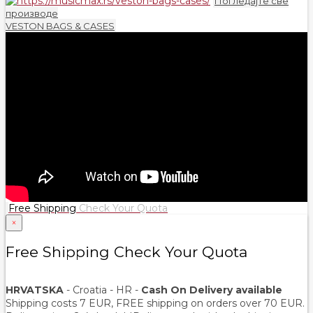
Погледајте све
производе
VESTON BAGS & CASES
Free Shipping
Check Your Quota
×
Free Shipping Check Your Quota
HRVATSKA
- Croatia - HR -
Cash On Delivery available
Shipping costs 7 EUR, FREE shipping on orders over
70
EUR.