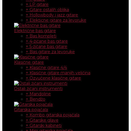
+ LP gitare
+ Gitare ostalih oblika
+ Hollowbody i jazz gitare
+ Elekticne gitare za levoruke
Električne bas gitare
+ Bas kompleti
+ 4-žičane bas gitare
+ 5-žičane bas gitare
+ Bas gitare za levoruke
Klasične gitare
+ Klasične gitare 4/4
+ Klasične gitare manjih veličina
+ Ozvučene klasične gitare
Ostali žičani instrumenti
+ Mandoline
+ Bendžo
Gitarska pojačala
+ Kombo gitarska pojačala
+ Gitarske glave
+ Gitarski kabineti
+ Mini gitarska pojačala