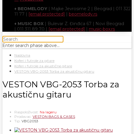
♦
BEOMELODY
| Majke Jevrosime 2 | Beograd | 011 322
11 77 |
[email protected]
|
beomelody.rs
♦
MUSIC BOX
| Bulevar Z. Đinđića 67 | Novi Beograd
| 011 311 89 70 |
[email protected]
|
music-box.rs
Enter search phase above...
Naslovna
Koferi i futrole za gitare
Koferi i futrole za akustične gitare
VESTON VBG-2053 Torba za akustičnu gitaru
VESTON VBG-2053 Torba za
akustičnu gitaru
Raspoloživost:
Na lageru
Prodavac:
VESTON BAGS & CASES
Tip:
VBG2053