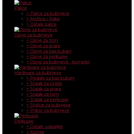
Palice
+ Palice za bubnjeve
+ Metlice i Rake
+ Ostale palice
Opne za bubnjeve
+ Opne za tom
+ Opne za snare
+ Opne za bas bubanj
+ Opne za perkusije
+ Opne za bubnjeve - komplet
Hardware za bubnjeve
+ Pedale za bas bubanj
+ Stalak za činele
+ Stalak za snare
+ Stalak za tom
+ Stalak za perkusije
+ Stolice za bubnjeve
+ Pribor za bubnjeve
Perkusije
+ Ostale udaraljke
+ Konge