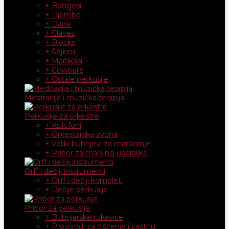
+ Bongosi
+ Djembe
+ Daire
+ Claves
+ Blocks
+ Šejkeri
+ Marakasi
+ Cowbells
+ Ostale perkusije
Meditacija i muzička terapija
Perkusije za orkestre
+ Ksilofoni
+ Orkestarska zvona
+ Veliki bubnjevi za marširanje
+ Pribor za maršing udaraljke
Orff i dečiji instrumenti
+ Orff i dečiji kompleti
+ Dečije perkusije
Pribor za perkusije
+ Bubnjarske rukavice
+ Proizvodi za čišćenje i zaštitu