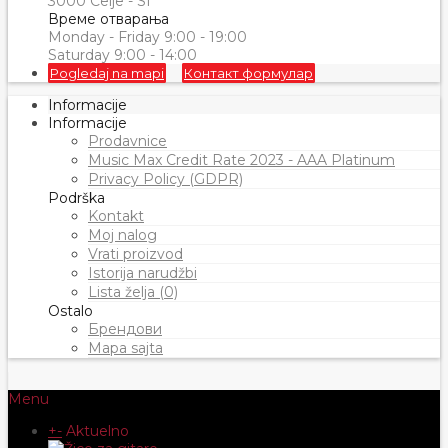
3000 Celje - SI
Време отварања
Monday - Friday 9:00 - 19:00
Saturday 9:00 - 14:00
Pogledaj na mapi
Контакт формулар
Informacije
Informacije
Prodavnice
Music Max Credit Rate 2023 - AAA Platinum
Privacy Policy (GDPR)
Podrška
Kontakt
Moj nalog
Vrati proizvod
Istorija narudžbi
Lista želja (0)
Ostalo
Брендови
Mapa sajta
Menu
+
-
Aktuelno