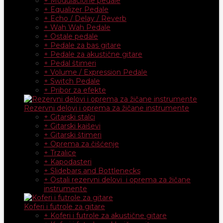
+ Modulacione pedale
+ Equalizer Pedale
+ Echo / Delay / Reverb
+ Wah Wah Pedale
+ Ostale pedale
+ Pedale za bas gitare
+ Pedale za akustične gitare
+ Pedal štimeri
+ Volume / Expression Pedale
+ Switch Pedale
+ Pribor za efekte
Rezervni delovi i oprema za žičane instrumente
+ Gitarski stalci
+ Gitarski kaiševi
+ Gitarski štimeri
+ Oprema za čišćenje
+ Trzalice
+ Kapodasteri
+ Slidebars and Bottlenecks
+ Ostali rezervni delovi i oprema za žičane
instrumente
Koferi i futrole za gitare
+ Koferi i futrole za akustične gitare