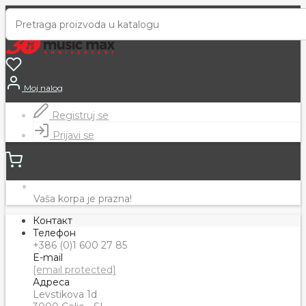
Moj nalog
Registruj se
Prijavi se
Vaša korpa je prazna!
Контакт
Телефон
+386 (0)1 600 27 85
E-mail
[email protected]
Адреса
Levstikova 1d