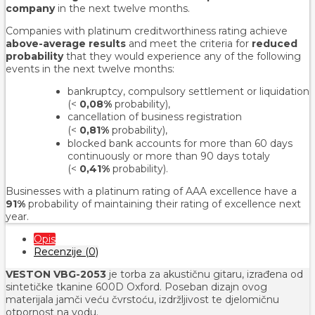
company
in the next twelve months.
Companies with platinum creditworthiness rating achieve
above-average results
and meet the criteria for
reduced
probability
that they would experience any of the following
events in the next twelve months:
bankruptcy, compulsory settlement or liquidation
(<
0,08%
probability),
cancellation of business registration
(<
0,81%
probability
),
blocked bank accounts for more than 60 days
continuously or more than 90 days totaly
(<
0,41%
probability).
Businesses with a platinum rating of AAA excellence have a
91%
probability of maintaining their rating of excellence next
year.
Opis
Recenzije (0)
VESTON VBG-2053
je torba za akustičnu gitaru, izrađena od
sintetičke tkanine 600D Oxford. Poseban dizajn ovog
materijala jamči veću čvrstoću, izdržljivost te djelomičnu
otpornost na vodu.