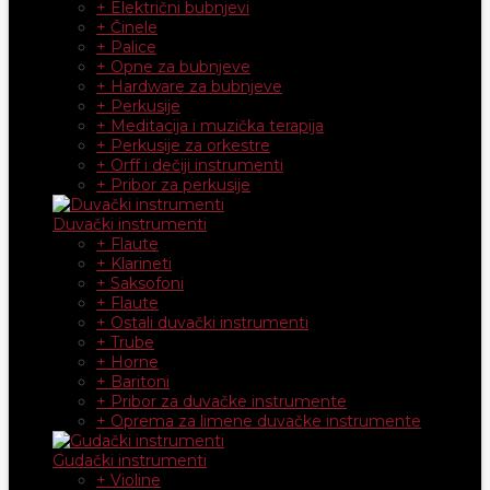
+ Električni bubnjevi
+ Činele
+ Palice
+ Opne za bubnjeve
+ Hardware za bubnjeve
+ Perkusije
+ Meditacija i muzička terapija
+ Perkusije za orkestre
+ Orff i dečiji instrumenti
+ Pribor za perkusije
Duvački instrumenti
+ Flaute
+ Klarineti
+ Saksofoni
+ Flaute
+ Ostali duvački instrumenti
+ Trube
+ Horne
+ Baritoni
+ Pribor za duvačke instrumente
+ Oprema za limene duvačke instrumente
Gudački instrumenti
+ Violine