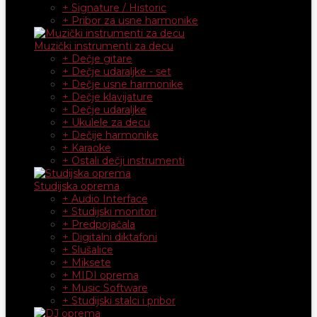
+ Signature / Historic
+ Pribor za usne harmonike
Muzički instrumenti za decu
+ Dečje gitare
+ Dečje udaraljke - set
+ Dečje usne harmonike
+ Dečje klavijature
+ Dečje udaraljke
+ Ukulele za decu
+ Dečije harmonike
+ Karaoke
+ Ostali dečji instrumenti
Studijska oprema
+ Audio Interface
+ Studijski monitori
+ Predpojačala
+ Digitalni diktafoni
+ Slušalice
+ Miksete
+ MIDI oprema
+ Music Software
+ Studijski stalci i pribor