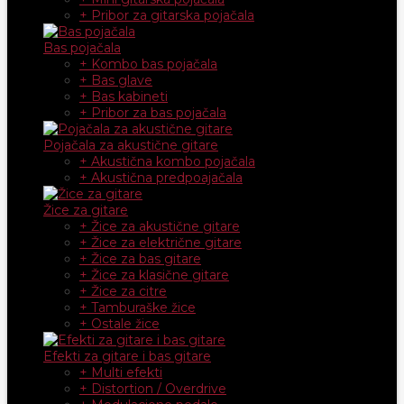
+ Pribor za gitarska pojačala
Bas pojačala
+ Kombo bas pojačala
+ Bas glave
+ Bas kabineti
+ Pribor za bas pojačala
Pojačala za akustične gitare
+ Akustična kombo pojačala
+ Akustična predpoajačala
Žice za gitare
+ Žice za akustične gitare
+ Žice za električne gitare
+ Žice za bas gitare
+ Žice za klasične gitare
+ Žice za citre
+ Tamburaške žice
+ Ostale žice
Efekti za gitare i bas gitare
+ Multi efekti
+ Distortion / Overdrive