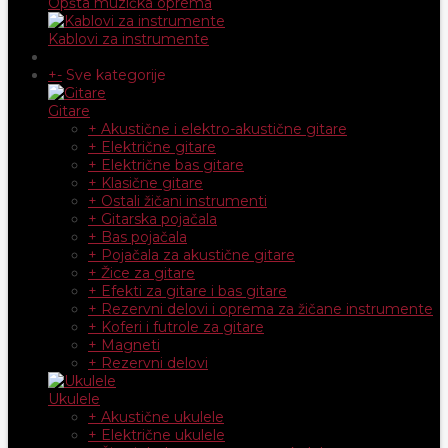
Opšta muzička oprema
Kablovi za instrumente
+
-
Sve kategorije
Gitare
+ Akustične i elektro-akustične gitare
+ Električne gitare
+ Električne bas gitare
+ Klasične gitare
+ Ostali žičani instrumenti
+ Gitarska pojačala
+ Bas pojačala
+ Pojačala za akustične gitare
+ Žice za gitare
+ Efekti za gitare i bas gitare
+ Rezervni delovi i oprema za žičane instrumente
+ Koferi i futrole za gitare
+ Magneti
+ Rezervni delovi
Ukulele
+ Akustične ukulele
+ Električne ukulele