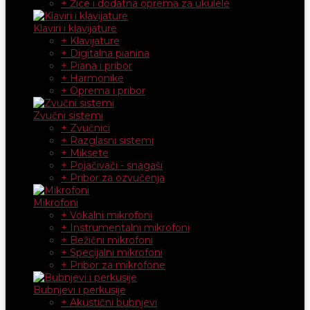
+ Žice i dodatna oprema za ukulele
Klaviri i klavijature
+ Klavijature
+ Digitalna pianina
+ Piana i pribor
+ Harmonike
+ Oprema i pribor
Zvučni sistemi
+ Zvučnici
+ Razglasni sistemi
+ Miksete
+ Pojačivači - snagaši
+ Pribor za ozvučenja
Mikrofoni
+ Vokalni mikrofoni
+ Instrumentalni mikrofoni
+ Bežični mikrofoni
+ Specijalni mikrofoni
+ Pribor za mikrofone
Bubnjevi i perkusije
+ Akustični bubnjevi