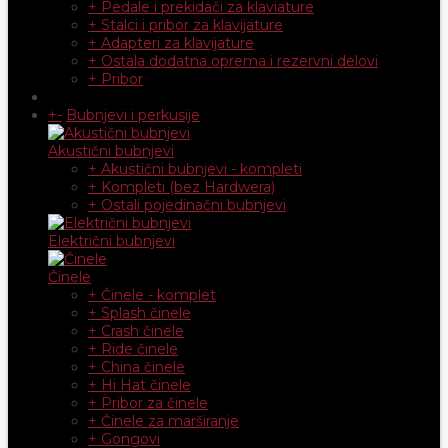
+ Pedale i prekidači za klaviature
+ Stalci i pribor za klavijature
+ Adapteri za klavijature
+ Ostala dodatna oprema i rezervni delovi
+ Pribor
+
-
Bubnjevi i perkusije
Akustični bubnjevi
+ Akustični bubnjevi - kompleti
+ Kompleti (bez Hardwera)
+ Ostali pojedinačni bubnjevi
Električni bubnjevi
Činele
+ Činele - komplet
+ Splash činele
+ Crash činele
+ Ride činele
+ China činele
+ Hi Hat činele
+ Pribor za činele
+ Činele za marširanje
+ Gongovi