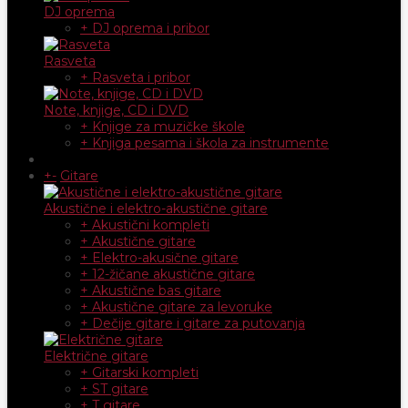
DJ oprema
+ DJ oprema i pribor
Rasveta
+ Rasveta i pribor
Note, knjige, CD i DVD
+ Knjige za muzičke škole
+ Knjiga pesama i škola za instrumente
+
-
Gitare
Akustične i elektro-akustične gitare
+ Akustični kompleti
+ Akustične gitare
+ Elektro-akusične gitare
+ 12-žičane akustične gitare
+ Akustične bas gitare
+ Akustične gitare za levoruke
+ Dečije gitare i gitare za putovanja
Električne gitare
+ Gitarski kompleti
+ ST gitare
+ T gitare