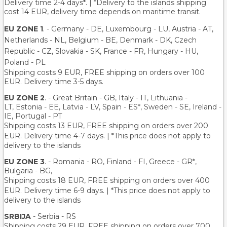
Delivery time 2-4 days*. | *Delivery to the islands shipping
cost 14 EUR, delivery time depends on maritime transit.
EU ZONE 1
. - Germany - DE, Luxembourg - LU, Austria - AT,
Netherlands - NL, Belgium - BE, Denmark - DK, Czech
Republic - CZ, Slovakia - SK, France - FR, Hungary - HU,
Poland - PL
Shipping costs 9 EUR, FREE shipping on orders over 100
EUR. Delivery time 3-5 days.
EU ZONE 2
. - Great Britain - GB, Italy - IT, Lithuania -
LT, Estonia - EE, Latvia - LV, Spain - ES*, Sweden - SE, Ireland -
IE, Portugal - PT
Shipping costs 13 EUR
, FREE shipping on orders over 200
EUR.
Delivery time 4-7 days. | *This price does not apply to
delivery to the islands
EU ZONE 3
. - Romania - RO, Finland - FI, Greece - GR*,
Bulgaria - BG,
Shipping costs 18 EUR
, FREE shipping on orders over 400
EUR.
Delivery time 6-9 days. | *This price does not apply to
delivery to the islands
SRBIJA
- Serbia - RS
Shipping costs 29 EUR,
FREE shipping on orders over 700