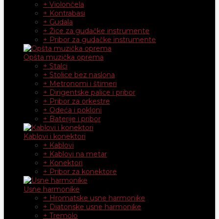
+ Violončela
+ Kontrabasi
+ Gudala
+ Žice za gudačke instrumente
+ Pribor za gudačke instrumente
Opšta muzička oprema
+ Stalci
+ Stolice bez naslona
+ Metronomi i štimeri
+ Dirigentske palice i pribor
+ Pribor za orkestre
+ Odeća i pokloni
+ Baterije i pribor
Kablovi i konektori
+ Kablovi
+ Kablovi na metar
+ Konektori
+ Pribor za konektore
Usne harmonike
+ Hromatske usne harmonike
+ Diatonske usne harmonike
+ Tremolo