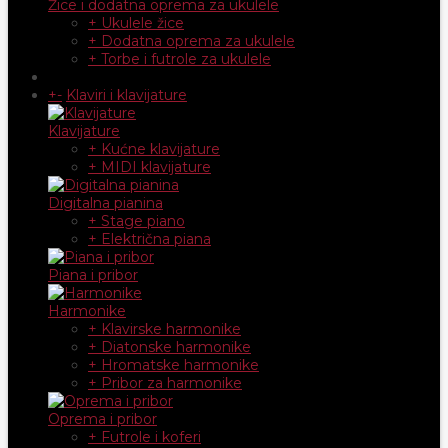
Žice i dodatna oprema za ukulele
+ Ukulele žice
+ Dodatna oprema za ukulele
+ Torbe i futrole za ukulele
+
-
Klaviri i klavijature
Klavijature
+ Kućne klavijature
+ MIDI klavijature
Digitalna pianina
+ Stage piano
+ Električna piana
Piana i pribor
Harmonike
+ Klavirske harmonike
+ Diatonske harmonike
+ Hromatske harmonike
+ Pribor za harmonike
Oprema i pribor
+ Futrole i koferi