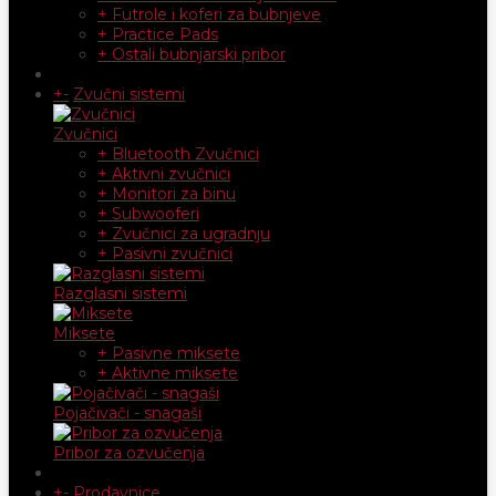
+ Futrole i koferi za bubnjeve
+ Practice Pads
+ Ostali bubnjarski pribor
+
-
Zvučni sistemi
Zvučnici
+ Bluetooth Zvučnici
+ Aktivni zvučnici
+ Monitori za binu
+ Subwooferi
+ Zvučnici za ugradnju
+ Pasivni zvučnici
Razglasni sistemi
Miksete
+ Pasivne miksete
+ Aktivne miksete
Pojačivači - snagaši
Pribor za ozvučenja
+
-
Prodavnice