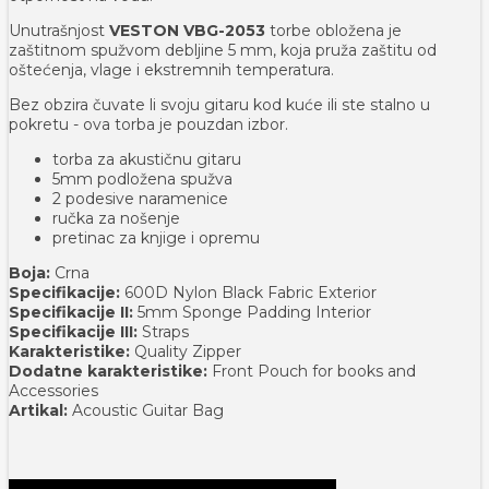
Unutrašnjost
VESTON VBG-2053
torbe obložena je
zaštitnom spužvom debljine 5 mm, koja pruža zaštitu od
oštećenja, vlage i ekstremnih temperatura.
Bez obzira čuvate li svoju gitaru kod kuće ili ste stalno u
pokretu - ova torba je pouzdan izbor.
torba za akustičnu gitaru
5mm podložena spužva
2 podesive naramenice
ručka za nošenje
pretinac za knjige i opremu
Boja:
Crna
Specifikacije:
600D Nylon Black Fabric Exterior
Specifikacije II:
5mm Sponge Padding Interior
Specifikacije III:
Straps
Karakteristike:
Quality Zipper
Dodatne karakteristike:
Front Pouch for books and
Accessories
Artikal:
Acoustic Guitar Bag