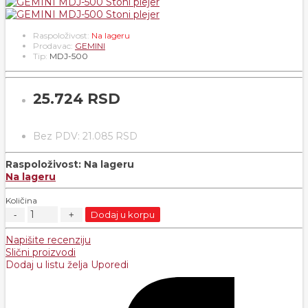
Raspoloživost:
Na lageru
Prodavac:
GEMINI
Tip:
MDJ-500
25.724 RSD
Bez PDV: 21.085 RSD
Raspoloživost:
Na lageru
Na lageru
Količina
Dodaj u korpu
Napišite recenziju
Slični proizvodi
Dodaj u listu želja
Uporedi