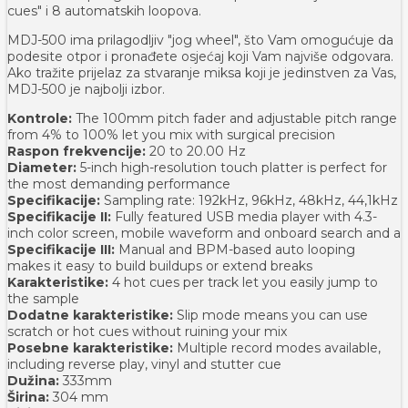
cues" i 8 automatskih loopova.
MDJ-500 ima prilagodljiv "jog wheel", što Vam omogućuje da
podesite otpor i pronađete osjećaj koji Vam najviše odgovara.
Ako tražite prijelaz za stvaranje miksa koji je jedinstven za Vas,
MDJ-500 je najbolji izbor.
Kontrole:
The 100mm pitch fader and adjustable pitch range
from 4% to 100% let you mix with surgical precision
Raspon frekvencije:
20 to 20.00 Hz
Diameter:
5-inch high-resolution touch platter is perfect for
the most demanding performance
Specifikacije:
Sampling rate: 192kHz, 96kHz, 48kHz, 44,1kHz
Specifikacije II:
Fully featured USB media player with 4.3-
inch color screen, mobile waveform and onboard search and a
Specifikacije III:
Manual and BPM-based auto looping
makes it easy to build buildups or extend breaks
Karakteristike:
4 hot cues per track let you easily jump to
the sample
Dodatne karakteristike:
Slip mode means you can use
scratch or hot cues without ruining your mix
Posebne karakteristike:
Multiple record modes available,
including reverse play, vinyl and stutter cue
Dužina:
333mm
Širina:
304 mm