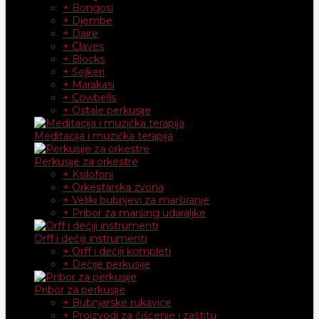
+ Bongosi
+ Djembe
+ Daire
+ Claves
+ Blocks
+ Šejkeri
+ Marakasi
+ Cowbells
+ Ostale perkusije
Meditacija i muzička terapija
Perkusije za orkestre
+ Ksilofoni
+ Orkestarska zvona
+ Veliki bubnjevi za marširanje
+ Pribor za maršing udaraljke
Orff i dečiji instrumenti
+ Orff i dečiji kompleti
+ Dečije perkusije
Pribor za perkusije
+ Bubnjarske rukavice
+ Proizvodi za čišćenje i zaštitu