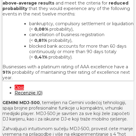
above-average results
and meet the criteria for
reduced
probability
that they would experience any of the following
events in the next twelve months:
bankruptcy, compulsory settlement or liquidation
(<
0,08%
probability),
cancellation of business registration
(<
0,81%
probability
),
blocked bank accounts for more than 60 days
continuously or more than 90 days totaly
(<
0,41%
probability).
Businesses with a platinum rating of AAA excellence have a
91%
probability of maintaining their rating of excellence next
year.
Opis
Recenzije (0)
GEMINI MDJ-500
, temeljen na Gemini vodećoj tehnologiji,
spaja brojne profesionalne funkcije u kompaktni, vrhunski
medijski player. MDJ-500 je savršen za sve koji žele započeti
DJ karijeru, kao i za iskusne DJ-e koji traže mobilno rješenje.
Zahvaljujući intuitivnom sučelju MDJ-500, provest ćete manje
vremena na prilagodbe i više na eksperimentiranje s 4 "hot