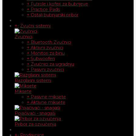
+ Futrole i koferi za bubnjeve
+ Practice Pads
+ Ostali bubnjarski pribor
+
-
Zvučni sistemi
Zvučnici
+ Bluetooth Zvučnici
+ Aktivni zvučnici
+ Monitori za binu
+ Subwooferi
+ Zvučnici za ugradnju
+ Pasivni zvučnici
Razglasni sistemi
Miksete
+ Pasivne miksete
+ Aktivne miksete
Pojačivači - snagaši
Pribor za ozvučenja
+
-
Prodavnice