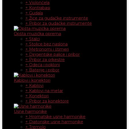
+ Violončela
+ Kontrabasi
+ Gudala
+ Žice za gudačke instrumente
+ Pribor za gudačke instrumente
Opšta muzička oprema
+ Stalci
+ Stolice bez naslona
+ Metronomi i štimeri
+ Dirigentske palice i pribor
+ Pribor za orkestre
+ Odeća i pokloni
+ Baterije i pribor
Kablovi i konektori
+ Kablovi
+ Kablovi na metar
+ Konektori
+ Pribor za konektore
Usne harmonike
+ Hromatske usne harmonike
+ Diatonske usne harmonike
+ Tremolo