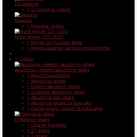
DJ oprema
+ DJ oprema i pribor
Rasveta
+ Rasveta i pribor
Note, knjige, CD i DVD
+ Knjige za muzičke škole
+ Knjiga pesama i škola za instrumente
+
-
Gitare
Akustične i elektro-akustične gitare
+ Akustični kompleti
+ Akustične gitare
+ Elektro-akusične gitare
+ 12-žičane akustične gitare
+ Akustične bas gitare
+ Akustične gitare za levoruke
+ Dečije gitare i gitare za putovanja
Električne gitare
+ Gitarski kompleti
+ ST gitare
+ T gitare