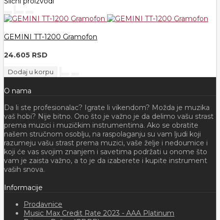
Slični proizvodi
GEMINI TT-1200 Gramofon
24.605 RSD
Dodaj u korpu
O nama
Da li ste profesionalac? Igrate li vikendom? Možda je muzika
vaš hobi? Nije bitno. Ono što je važno je da delimo vašu strast
prema muzici i muzičkim instrumentima. Ako se obratite
našem stručnom osoblju, na raspolaganju su vam ljudi koji
razumeju vašu strast prema muzici, vaše želje i nedoumice i
koji će vas svojim znanjem i savetima podržati u onome što
vam je zaista važno, a to je da izaberete i kupite instrument
vaših snova.
Informacije
Prodavnice
Music Max Credit Rate 2023 - AAA Platinum