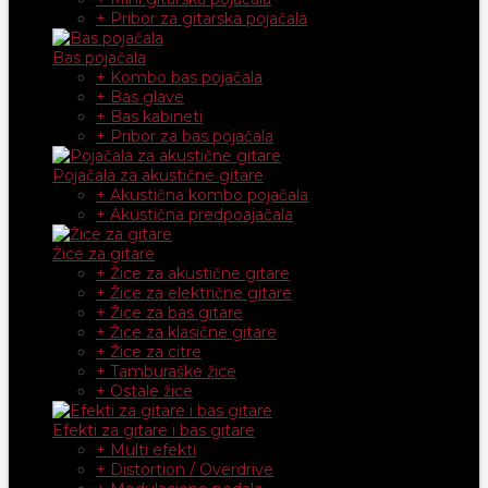
+ Pribor za gitarska pojačala
Bas pojačala
+ Kombo bas pojačala
+ Bas glave
+ Bas kabineti
+ Pribor za bas pojačala
Pojačala za akustične gitare
+ Akustična kombo pojačala
+ Akustična predpoajačala
Žice za gitare
+ Žice za akustične gitare
+ Žice za električne gitare
+ Žice za bas gitare
+ Žice za klasične gitare
+ Žice za citre
+ Tamburaške žice
+ Ostale žice
Efekti za gitare i bas gitare
+ Multi efekti
+ Distortion / Overdrive