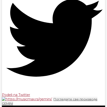
Podeli na Twitter
Погледајте све производе
GEMINI