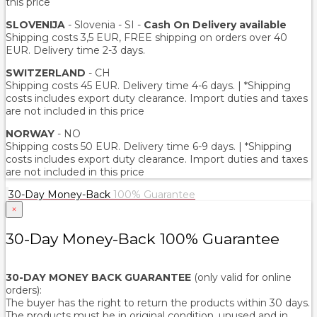
this price
SLOVENIJA
- Slovenia - SI -
Cash On Delivery available
Shipping costs 3,5 EUR, FREE shipping on orders over 40
EUR. Delivery time 2-3 days.
SWITZERLAND
- CH
Shipping costs 45 EUR. Delivery time 4-6 days. | *Shipping
costs includes export duty clearance. Import duties and taxes
are not included in this price
NORWAY
- NO
Shipping costs 50 EUR. Delivery time 6-9 days. | *Shipping
costs includes export duty clearance. Import duties and taxes
are not included in this price
30-Day Money-Back
100% Guarantee
×
30-Day Money-Back 100% Guarantee
30-DAY MONEY BACK GUARANTEE
(only valid for online
orders):
The buyer has the right to return the products within 30 days.
The products must be in original condition, unused and in