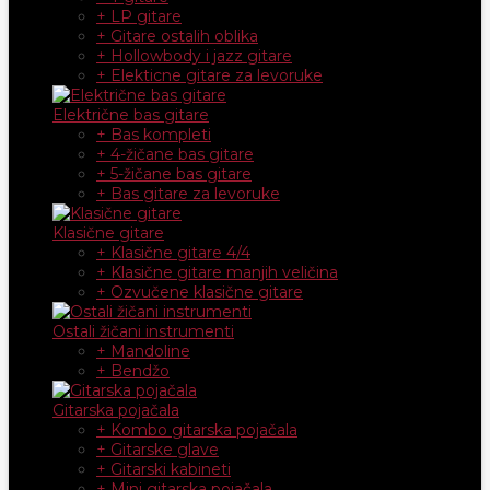
+ LP gitare
+ Gitare ostalih oblika
+ Hollowbody i jazz gitare
+ Elekticne gitare za levoruke
Električne bas gitare
+ Bas kompleti
+ 4-žičane bas gitare
+ 5-žičane bas gitare
+ Bas gitare za levoruke
Klasične gitare
+ Klasične gitare 4/4
+ Klasične gitare manjih veličina
+ Ozvučene klasične gitare
Ostali žičani instrumenti
+ Mandoline
+ Bendžo
Gitarska pojačala
+ Kombo gitarska pojačala
+ Gitarske glave
+ Gitarski kabineti
+ Mini gitarska pojačala