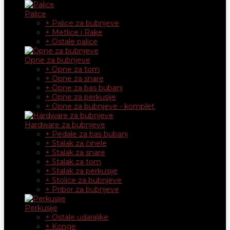
Palice
+ Palice za bubnjeve
+ Metlice i Rake
+ Ostale palice
Opne za bubnjeve
+ Opne za tom
+ Opne za snare
+ Opne za bas bubanj
+ Opne za perkusije
+ Opne za bubnjeve - komplet
Hardware za bubnjeve
+ Pedale za bas bubanj
+ Stalak za činele
+ Stalak za snare
+ Stalak za tom
+ Stalak za perkusije
+ Stolice za bubnjeve
+ Pribor za bubnjeve
Perkusije
+ Ostale udaraljke
+ Konge