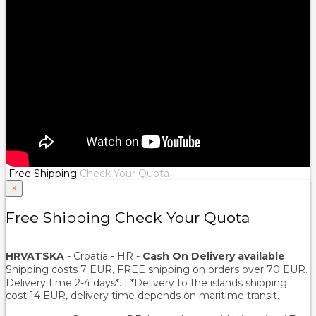
Free Shipping
Check Your Quota
×
Free Shipping Check Your Quota
HRVATSKA
- Croatia - HR -
Cash On Delivery available
Shipping costs 7 EUR, FREE shipping on orders over
70
EUR.
Delivery time 2-4 days*. | *Delivery to the islands shipping
cost 14 EUR, delivery time depends on maritime transit.