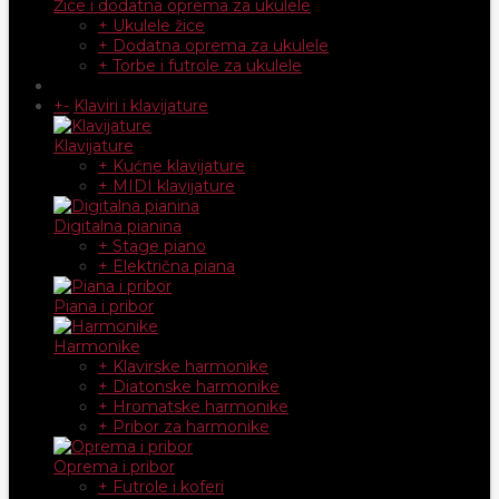
Žice i dodatna oprema za ukulele
+ Ukulele žice
+ Dodatna oprema za ukulele
+ Torbe i futrole za ukulele
+
-
Klaviri i klavijature
Klavijature
+ Kućne klavijature
+ MIDI klavijature
Digitalna pianina
+ Stage piano
+ Električna piana
Piana i pribor
Harmonike
+ Klavirske harmonike
+ Diatonske harmonike
+ Hromatske harmonike
+ Pribor za harmonike
Oprema i pribor
+ Futrole i koferi