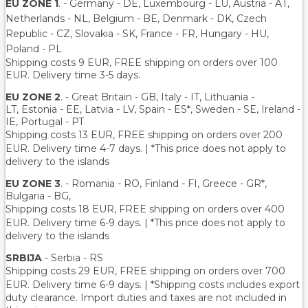
EU ZONE 1
. - Germany - DE, Luxembourg - LU, Austria - AT,
Netherlands - NL, Belgium - BE, Denmark - DK, Czech
Republic - CZ, Slovakia - SK, France - FR, Hungary - HU,
Poland - PL
Shipping costs 9 EUR, FREE shipping on orders over 100
EUR. Delivery time 3-5 days.
EU ZONE 2
. - Great Britain - GB, Italy - IT, Lithuania -
LT, Estonia - EE, Latvia - LV, Spain - ES*, Sweden - SE, Ireland -
IE, Portugal - PT
Shipping costs 13 EUR
, FREE shipping on orders over 200
EUR.
Delivery time 4-7 days. | *This price does not apply to
delivery to the islands
EU ZONE 3
. - Romania - RO, Finland - FI, Greece - GR*,
Bulgaria - BG,
Shipping costs 18 EUR
, FREE shipping on orders over 400
EUR.
Delivery time 6-9 days. | *This price does not apply to
delivery to the islands
SRBIJA
- Serbia - RS
Shipping costs 29 EUR,
FREE shipping on orders over 700
EUR
. Delivery time 6-9 days. | *Shipping costs includes export
duty clearance. Import duties and taxes are not included in