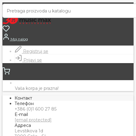
Moj nalog
Registruj se
Prijavi se
Vaša korpa je prazna!
Контакт
Телефон
+386 (0)1 600 27 85
E-mail
[email protected]
Адреса
Levstikova 1d