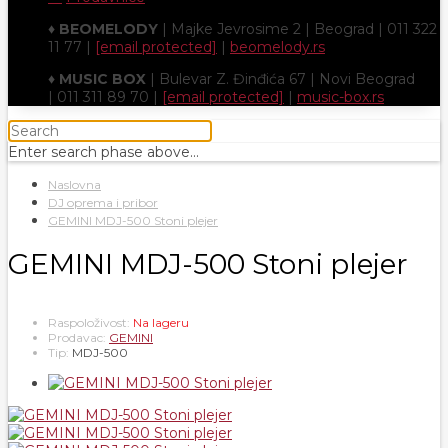
♦
BEOMELODY
| Majke Jevrosime 2 | Beograd | 011 322
11 77 |
[email protected]
|
beomelody.rs
♦
MUSIC BOX
| Bulevar Z. Đinđića 67 | Novi Beograd
| 011 311 89 70 |
[email protected]
|
music-box.rs
Enter search phase above...
Naslovna
DJ oprema i pribor
GEMINI MDJ-500 Stoni plejer
GEMINI MDJ-500 Stoni plejer
Raspoloživost:
Na lageru
Prodavac:
GEMINI
Tip:
MDJ-500