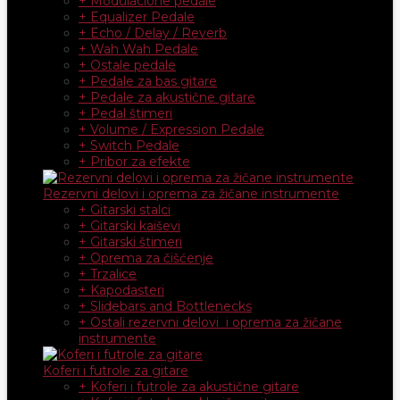
+ Modulacione pedale
+ Equalizer Pedale
+ Echo / Delay / Reverb
+ Wah Wah Pedale
+ Ostale pedale
+ Pedale za bas gitare
+ Pedale za akustične gitare
+ Pedal štimeri
+ Volume / Expression Pedale
+ Switch Pedale
+ Pribor za efekte
Rezervni delovi i oprema za žičane instrumente
+ Gitarski stalci
+ Gitarski kaiševi
+ Gitarski štimeri
+ Oprema za čišćenje
+ Trzalice
+ Kapodasteri
+ Slidebars and Bottlenecks
+ Ostali rezervni delovi i oprema za žičane
instrumente
Koferi i futrole za gitare
+ Koferi i futrole za akustične gitare