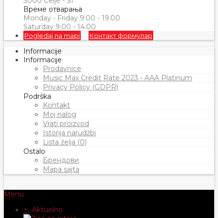
3000 Celje - SI
Време отварања
Monday - Friday 9:00 - 19:00
Saturday 9:00 - 14:00
Pogledaj na mapi
Контакт формулар
Informacije
Informacije
Prodavnice
Music Max Credit Rate 2023 - AAA Platinum
Privacy Policy (GDPR)
Podrška
Kontakt
Moj nalog
Vrati proizvod
Istorija narudžbi
Lista želja (0)
Ostalo
Брендови
Mapa sajta
Menu
+
-
Aktuelno