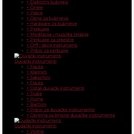
+ Električni bubnjevi
+ Činele
+ Palice
+ Opne za bubnjeve
+ Hardware za bubnjeve
+ Perkusije
+ Meditacija i muzička terapija
+ Perkusije za orkestre
+ Orff i dečiji instrumenti
+ Pribor za perkusije
Duvački instrumenti
+ Flaute
+ Klarineti
+ Saksofoni
+ Flaute
+ Ostali duvački instrumenti
+ Trube
+ Horne
+ Baritoni
+ Pribor za duvačke instrumente
+ Oprema za limene duvačke instrumente
Gudački instrumenti
+ Violine