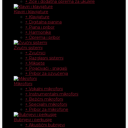
+ Žice i dodatna oprema za ukulele
Klaviri i klavijature
+ Klavijature
+ Digitalna pianina
+ Piana i pribor
+ Harmonike
+ Oprema i pribor
Zvučni sistemi
+ Zvučnici
+ Razglasni sistemi
+ Miksete
+ Pojačivači - snagaši
+ Pribor za ozvučenja
Mikrofoni
+ Vokalni mikrofoni
+ Instrumentalni mikrofoni
+ Bežični mikrofoni
+ Specijalni mikrofoni
+ Pribor za mikrofone
Bubnjevi i perkusije
+ Akustični bubnjevi