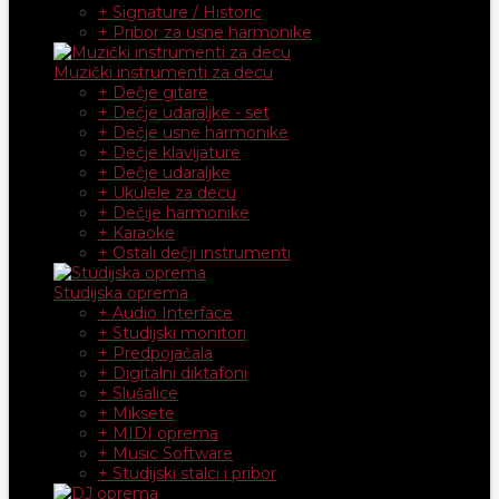
+ Signature / Historic
+ Pribor za usne harmonike
Muzički instrumenti za decu
+ Dečje gitare
+ Dečje udaraljke - set
+ Dečje usne harmonike
+ Dečje klavijature
+ Dečje udaraljke
+ Ukulele za decu
+ Dečije harmonike
+ Karaoke
+ Ostali dečji instrumenti
Studijska oprema
+ Audio Interface
+ Studijski monitori
+ Predpojačala
+ Digitalni diktafoni
+ Slušalice
+ Miksete
+ MIDI oprema
+ Music Software
+ Studijski stalci i pribor