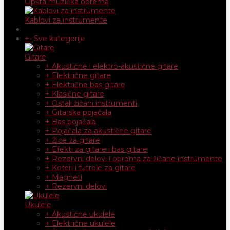
Opšta muzička oprema
Kablovi za instrumente
+
-
Sve kategorije
Gitare
+ Akustične i elektro-akustične gitare
+ Električne gitare
+ Električne bas gitare
+ Klasične gitare
+ Ostali žičani instrumenti
+ Gitarska pojačala
+ Bas pojačala
+ Pojačala za akustične gitare
+ Žice za gitare
+ Efekti za gitare i bas gitare
+ Rezervni delovi i oprema za žičane instrumente
+ Koferi i futrole za gitare
+ Magneti
+ Rezervni delovi
Ukulele
+ Akustične ukulele
+ Električne ukulele