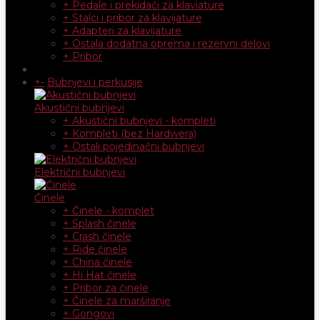
+ Pedale i prekidači za klaviature
+ Stalci i pribor za klavijature
+ Adapteri za klavijature
+ Ostala dodatna oprema i rezervni delovi
+ Pribor
+
-
Bubnjevi i perkusije
Akustični bubnjevi
+ Akustični bubnjevi - kompleti
+ Kompleti (bez Hardwera)
+ Ostali pojedinačni bubnjevi
Električni bubnjevi
Činele
+ Činele - komplet
+ Splash činele
+ Crash činele
+ Ride činele
+ China činele
+ Hi Hat činele
+ Pribor za činele
+ Činele za marširanje
+ Gongovi