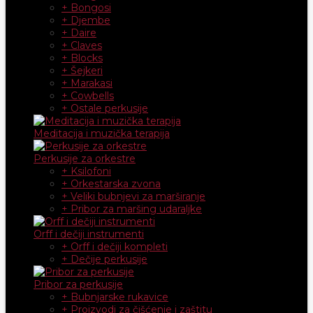
+ Bongosi
+ Djembe
+ Daire
+ Claves
+ Blocks
+ Šejkeri
+ Marakasi
+ Cowbells
+ Ostale perkusije
Meditacija i muzička terapija
Perkusije za orkestre
+ Ksilofoni
+ Orkestarska zvona
+ Veliki bubnjevi za marširanje
+ Pribor za maršing udaraljke
Orff i dečiji instrumenti
+ Orff i dečiji kompleti
+ Dečije perkusije
Pribor za perkusije
+ Bubnjarske rukavice
+ Proizvodi za čišćenje i zaštitu