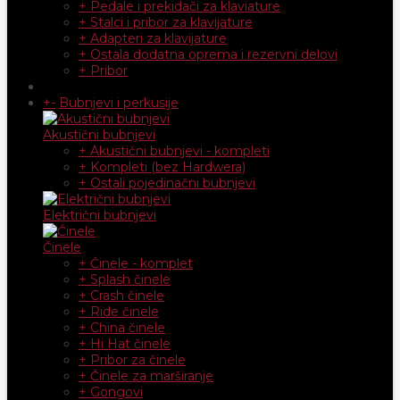
+ Pedale i prekidači za klaviature
+ Stalci i pribor za klavijature
+ Adapteri za klavijature
+ Ostala dodatna oprema i rezervni delovi
+ Pribor
+
-
Bubnjevi i perkusije
Akustični bubnjevi
+ Akustični bubnjevi - kompleti
+ Kompleti (bez Hardwera)
+ Ostali pojedinačni bubnjevi
Električni bubnjevi
Činele
+ Činele - komplet
+ Splash činele
+ Crash činele
+ Ride činele
+ China činele
+ Hi Hat činele
+ Pribor za činele
+ Činele za marširanje
+ Gongovi