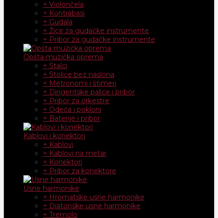
+ Violončela
+ Kontrabasi
+ Gudala
+ Žice za gudačke instrumente
+ Pribor za gudačke instrumente
Opšta muzička oprema
+ Stalci
+ Stolice bez naslona
+ Metronomi i štimeri
+ Dirigentske palice i pribor
+ Pribor za orkestre
+ Odeća i pokloni
+ Baterije i pribor
Kablovi i konektori
+ Kablovi
+ Kablovi na metar
+ Konektori
+ Pribor za konektore
Usne harmonike
+ Hromatske usne harmonike
+ Diatonske usne harmonike
+ Tremolo