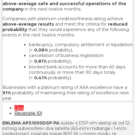
above-average safe and successful operations of the
company
in the next twelve months.
Companies with platinum creditworthiness rating achieve
above-average results
and meet the criteria for
reduced
probability
that they would experience any of the following
events in the next twelve months:
bankruptcy, compulsory settlement or liquidation
(<
0,08%
probability),
cancellation of business registration
(<
0,81%
probability
),
blocked bank accounts for more than 60 days
continuously or more than 90 days totaly
(<
0,41%
probability).
Businesses with a platinum rating of AAA excellence have a
91%
probability of maintaining their rating of excellence next
year.
Opis
Recenzije (0)
ENLEMA APS1000DSP PA
sustav s DSP-om sastoji se od 12-
inčnog subwoofera i dva satelita (6,5-inčni midrange i 1-inčni
visokotonac), pojačala snage 800 W u mono modu, te