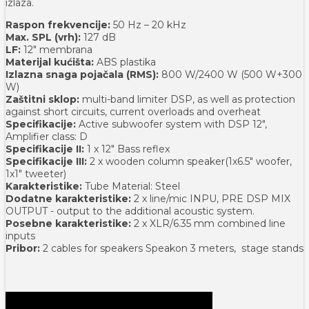
izlaza.
Raspon frekvencije:
50 Hz – 20 kHz
Max. SPL (vrh):
127 dB
LF:
12" membrana
Materijal kućišta:
ABS plastika
Izlazna snaga pojačala (RMS):
800 W/2400 W (500 W+300
W)
Zaštitni sklop:
multi-band limiter DSP, as well as protection
against short circuits, current overloads and overheat
Specifikacije:
Active subwoofer system with DSP 12",
Amplifier class: D
Specifikacije II:
1 x 12" Bass reflex
Specifikacije III:
2 x wooden column speaker(1x6.5" woofer,
1x1" tweeter)
Karakteristike:
Tube Material: Steel
Dodatne karakteristike:
2 x line/mic INPU, PRE DSP MIX
OUTPUT - output to the additional acoustic system.
Posebne karakteristike:
2 x XLR/6.35 mm combined line
inputs
Pribor:
2 cables for speakers Speakon 3 meters, stage stands