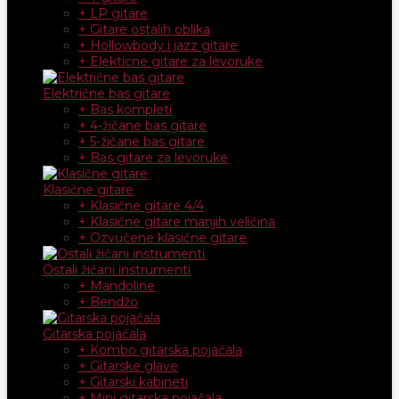
+ LP gitare
+ Gitare ostalih oblika
+ Hollowbody i jazz gitare
+ Elekticne gitare za levoruke
Električne bas gitare
+ Bas kompleti
+ 4-žičane bas gitare
+ 5-žičane bas gitare
+ Bas gitare za levoruke
Klasične gitare
+ Klasične gitare 4/4
+ Klasične gitare manjih veličina
+ Ozvučene klasične gitare
Ostali žičani instrumenti
+ Mandoline
+ Bendžo
Gitarska pojačala
+ Kombo gitarska pojačala
+ Gitarske glave
+ Gitarski kabineti
+ Mini gitarska pojačala