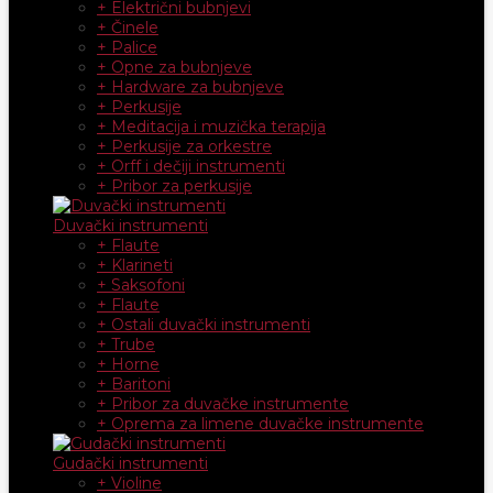
+ Električni bubnjevi
+ Činele
+ Palice
+ Opne za bubnjeve
+ Hardware za bubnjeve
+ Perkusije
+ Meditacija i muzička terapija
+ Perkusije za orkestre
+ Orff i dečiji instrumenti
+ Pribor za perkusije
Duvački instrumenti
+ Flaute
+ Klarineti
+ Saksofoni
+ Flaute
+ Ostali duvački instrumenti
+ Trube
+ Horne
+ Baritoni
+ Pribor za duvačke instrumente
+ Oprema za limene duvačke instrumente
Gudački instrumenti
+ Violine