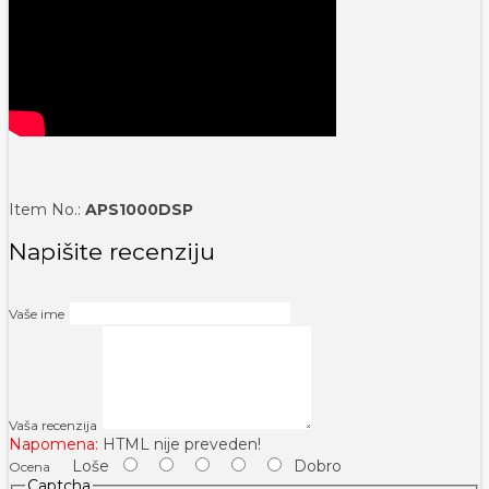
Item No.:
APS1000DSP
Napišite recenziju
Vaše ime
Vaša recenzija
Napomena:
HTML nije preveden!
Loše
Dobro
Ocena
Captcha