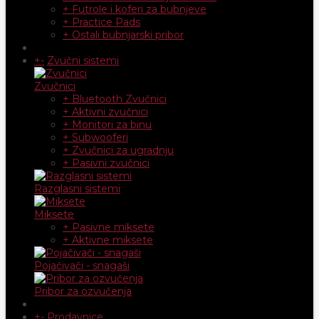
+ Futrole i koferi za bubnjeve
+ Practice Pads
+ Ostali bubnjarski pribor
+
-
Zvučni sistemi
Zvučnici
+ Bluetooth Zvučnici
+ Aktivni zvučnici
+ Monitori za binu
+ Subwooferi
+ Zvučnici za ugradnju
+ Pasivni zvučnici
Razglasni sistemi
Miksete
+ Pasivne miksete
+ Aktivne miksete
Pojačivači - snagaši
Pribor za ozvučenja
+
-
Prodavnice