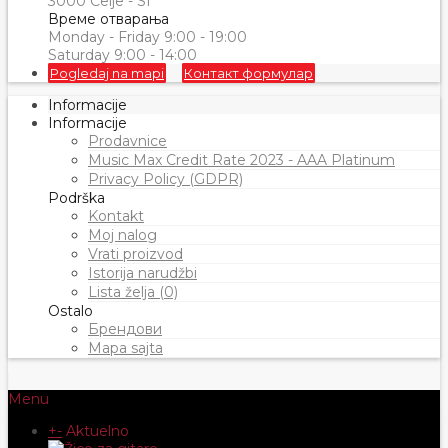
3000 Celje - SI
Време отварања
Monday - Friday 9:00 - 19:00
Saturday 9:00 - 14:00
Pogledaj na mapi
Контакт формулар
Informacije
Informacije
Prodavnice
Music Max Credit Rate 2023 - AAA Platinum
Privacy Policy (GDPR)
Podrška
Kontakt
Moj nalog
Vrati proizvod
Istorija narudžbi
Lista želja (0)
Ostalo
Брендови
Mapa sajta
Menu
+
-
Aktuelno