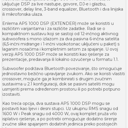
uključuje DSP za live nastupe, govore, DJ-e i glazbu,
crossover, delay line, 3-band equalizer, Bluetooth i dva linijska
ili mikrofonska ulaza.
Enlema APS 1000 DSP (EXTENDER) može se koristiti u
različitim varijantama i za različite zadatke. Radi se o
kompaktnom sustavu koji se sastoji od 12-inčnog aktivnog
subwoofera s mono izlazom za dva pasivna 6-inčna satelita
(6,5-inčni midrange i 1-inčni visokotonac uključeni u paket) s
laganim nosačima i kompletnim setom za spajanje. U ovoj
verziji APS 1000 DSP može se koristiti kao rješenje za
prezentacije, predavanja ili lokalno ozvučenje u formatu 1.1.
Subwoofer podržava Bluetooth povezivanje, što omogućuje
jednostavno bežično upravljanje zvukom. Ako se koristi vlastiti
crossover, moguće ga je kombinirati s drugim zvučnim
sustavima u 2.1 konfiguraciji, dok se pasivni sateliti mogu
usmjeriti prema određenom prostoru ili po potrebi potpuno
izostaviti.
Kao treća opcija, dva sustava APS 1000 DSP mogu se
postaviti kao lijevi i desni stupci. Uz ukupnu RMS snagu od
1600 W i Peak snagu od 4000 W, ovaj komplet pruža vrlo
isplativo rješenje, a po potrebi omogućuje dodatno širenje
zvučne slike spajanjem dodatnih jedinica preko postojećih