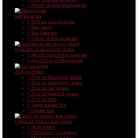
+ Pribor za gitarska pojačala
Bas pojačala
+ Kombo bas pojačala
+ Bas glave
+ Bas kabineti
+ Pribor za bas pojačala
Pojačala za akustične gitare
+ Akustična kombo pojačala
+ Akustična predpoajačala
Žice za gitare
+ Žice za akustične gitare
+ Žice za električne gitare
+ Žice za bas gitare
+ Žice za klasične gitare
+ Žice za citre
+ Tamburaške žice
+ Ostale žice
Efekti za gitare i bas gitare
+ Multi efekti
+ Distortion / Overdrive