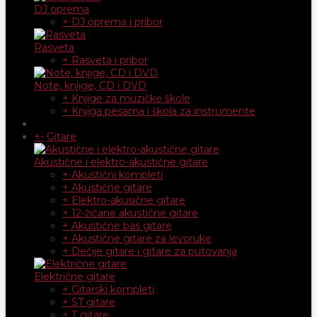
DJ oprema
+ DJ oprema i pribor
Rasveta
+ Rasveta i pribor
Note, knjige, CD i DVD
+ Knjige za muzičke škole
+ Knjiga pesama i škola za instrumente
+
-
Gitare
Akustične i elektro-akustične gitare
+ Akustični kompleti
+ Akustične gitare
+ Elektro-akusične gitare
+ 12-žičane akustične gitare
+ Akustične bas gitare
+ Akustične gitare za levoruke
+ Dečije gitare i gitare za putovanja
Električne gitare
+ Gitarski kompleti
+ ST gitare
+ T gitare