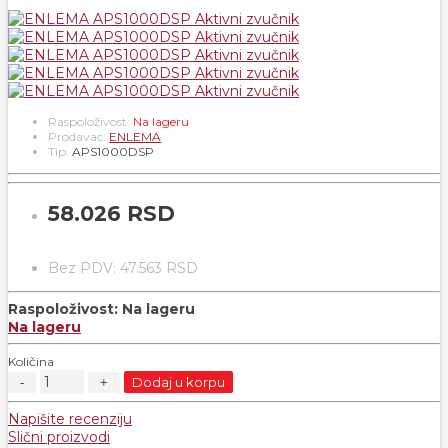
Raspoloživost:
Na lageru
Prodavac:
ENLEMA
Tip:
APS1000DSP
58.026 RSD
Bez PDV: 47.563 RSD
Raspoloživost:
Na lageru
Na lageru
Količina
Dodaj u korpu
Napišite recenziju
Slični proizvodi