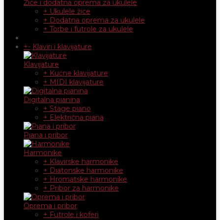
Žice i dodatna oprema za ukulele
+ Ukulele žice
+ Dodatna oprema za ukulele
+ Torbe i futrole za ukulele
+
-
Klaviri i klavijature
Klavijature
+ Kućne klavijature
+ MIDI klavijature
Digitalna pianina
+ Stage piano
+ Električna piana
Piana i pribor
Harmonike
+ Klavirske harmonike
+ Diatonske harmonike
+ Hromatske harmonike
+ Pribor za harmonike
Oprema i pribor
+ Futrole i koferi