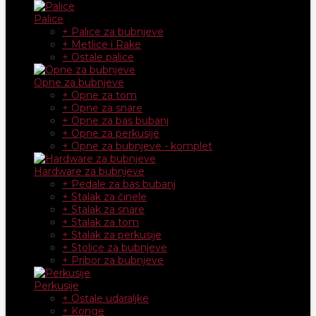
Palice
+ Palice za bubnjeve
+ Metlice i Rake
+ Ostale palice
Opne za bubnjeve
+ Opne za tom
+ Opne za snare
+ Opne za bas bubanj
+ Opne za perkusije
+ Opne za bubnjeve - komplet
Hardware za bubnjeve
+ Pedale za bas bubanj
+ Stalak za činele
+ Stalak za snare
+ Stalak za tom
+ Stalak za perkusije
+ Stolice za bubnjeve
+ Pribor za bubnjeve
Perkusije
+ Ostale udaraljke
+ Konge