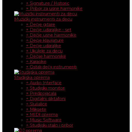
+ Signature / Historic
+ Pribor za usne harmonike
Muzički instrumenti za decu
+ Dečje gitare
+ Dečje udaraljke - set
+ Dečje usne harmonike
+ Dečje klavijature
+ Dečje udaraljke
+ Ukulele za decu
+ Dečije harmonike
+ Karaoke
+ Ostali dečji instrumenti
Studijska oprema
+ Audio Interface
+ Studijski monitori
+ Predpojačala
+ Digitalni diktafoni
+ Slušalice
+ Miksete
+ MIDI oprema
+ Music Software
+ Studijski stalci i pribor