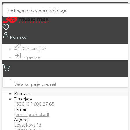
Moj nalog
Registruj se
Prijavi se
Vaša korpa je prazna!
Контакт
Телефон
+386 (0)1 600 27 85
E-mail
[email protected]
Адреса
Levstikova 1d