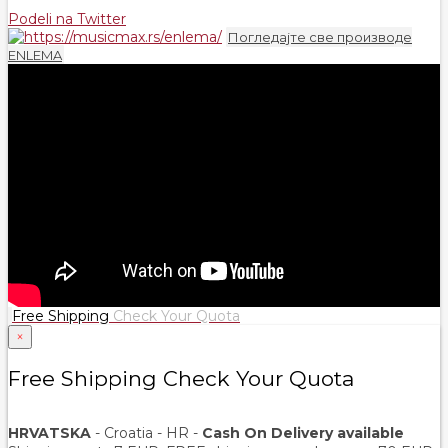
Podeli na Twitter
Погледајте све производе
ENLEMA
Free Shipping
Check Your Quota
×
Free Shipping Check Your Quota
HRVATSKA
- Croatia - HR -
Cash On Delivery available