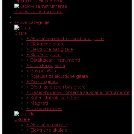
Opšta muzička oprema
Kablovi za instrumente
+
-
Sve kategorije
Gitare
+ Akustične i elektro-akustične gitare
+ Električne gitare
+ Električne bas gitare
+ Klasične gitare
+ Ostali žičani instrumenti
+ Gitarska pojačala
+ Bas pojačala
+ Pojačala za akustične gitare
+ Žice za gitare
+ Efekti za gitare i bas gitare
+ Rezervni delovi i oprema za žičane instrumente
+ Koferi i futrole za gitare
+ Magneti
+ Rezervni delovi
Ukulele
+ Akustične ukulele
+ Električne ukulele