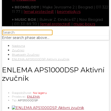
♦
BEOMELODY
| Majke Jevrosime 2 | Beograd | 011 322
11 77 |
[email protected]
|
beomelody.rs
♦
MUSIC BOX
| Bulevar Z. Đinđića 67 | Novi Beograd
| 011 311 89 70 |
[email protected]
|
music-box.rs
Enter search phase above...
Naslovna
Zvučnici
Bluetooth Zvučnici
ENLEMA APS1000DSP Aktivni zvučnik
ENLEMA APS1000DSP Aktivni
zvučnik
Raspoloživost:
Na lageru
Prodavac:
ENLEMA
Tip:
APS1000DSP