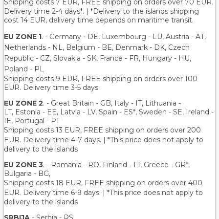
Shipping costs 7 EUR, FREE shipping on orders over
70
EUR.
Delivery time 2-4 days*. | *Delivery to the islands shipping
cost 14 EUR, delivery time depends on maritime transit.
EU ZONE 1
. - Germany - DE, Luxembourg - LU, Austria - AT,
Netherlands - NL, Belgium - BE, Denmark - DK, Czech
Republic - CZ, Slovakia - SK, France - FR, Hungary - HU,
Poland - PL
Shipping costs 9 EUR, FREE shipping on orders over 100
EUR. Delivery time 3-5 days.
EU ZONE 2
. - Great Britain - GB, Italy - IT, Lithuania -
LT, Estonia - EE, Latvia - LV, Spain - ES*, Sweden - SE, Ireland -
IE, Portugal - PT
Shipping costs 13 EUR
, FREE shipping on orders over 200
EUR.
Delivery time 4-7 days. | *This price does not apply to
delivery to the islands
EU ZONE 3
. - Romania - RO, Finland - FI, Greece - GR*,
Bulgaria - BG,
Shipping costs 18 EUR
, FREE shipping on orders over 400
EUR.
Delivery time 6-9 days. | *This price does not apply to
delivery to the islands
SRBIJA
- Serbia - RS