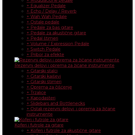
+ Modulacione pedale
+ Equalizer Pedale
+ Echo / Delay / Reverb
+ Wah Wah Pedale
+ Ostale pedale
+ Pedale za bas gitare
+ Pedale za akustične gitare
+ Pedal štimeri
+ Volume / Expression Pedale
+ Switch Pedale
+ Pribor za efekte
Rezervni delovi i oprema za žičane instrumente
+ Gitarski stalci
+ Gitarski kaiševi
+ Gitarski štimeri
+ Oprema za čišćenje
+ Trzalice
+ Kapodasteri
+ Slidebars and Bottlenecks
+ Ostali rezervni delovi i oprema za žičane
instrumente
Koferi i futrole za gitare
+ Koferi i futrole za akustične gitare