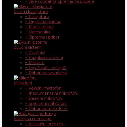
+ Žice i dodatna oprema za ukulele
Klaviri i klavijature
+ Klavijature
+ Digitalna pianina
+ Piana i pribor
+ Harmonike
+ Oprema i pribor
Zvučni sistemi
+ Zvučnici
+ Razglasni sistemi
+ Miksete
+ Pojačivači - snagaši
+ Pribor za ozvučenja
Mikrofoni
+ Vokalni mikrofoni
+ Instrumentalni mikrofoni
+ Bežični mikrofoni
+ Specijalni mikrofoni
+ Pribor za mikrofone
Bubnjevi i perkusije
+ Akustični bubnjevi