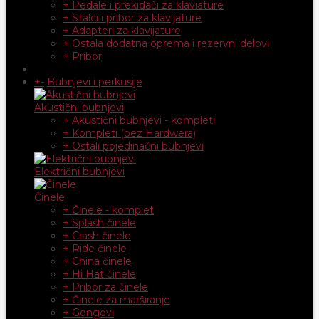
+ Pedale i prekidači za klaviature
+ Stalci i pribor za klavijature
+ Adapteri za klavijature
+ Ostala dodatna oprema i rezervni delovi
+ Pribor
+
-
Bubnjevi i perkusije
Akustični bubnjevi
+ Akustični bubnjevi - kompleti
+ Kompleti (bez Hardwera)
+ Ostali pojedinačni bubnjevi
Električni bubnjevi
Činele
+ Činele - komplet
+ Splash činele
+ Crash činele
+ Ride činele
+ China činele
+ Hi Hat činele
+ Pribor za činele
+ Činele za marširanje
+ Gongovi