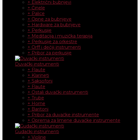
+ Električni bubnjevi
+ Činele
+ Palice
+ Opne za bubnjeve
+ Hardware za bubnjeve
+ Perkusije
+ Meditacija i muzička terapija
+ Perkusije za orkestre
+ Orff i dečiji instrumenti
+ Pribor za perkusije
Duvački instrumenti
+ Flaute
+ Klarineti
+ Saksofoni
+ Flaute
+ Ostali duvački instrumenti
+ Trube
+ Horne
+ Baritoni
+ Pribor za duvačke instrumente
+ Oprema za limene duvačke instrumente
Gudački instrumenti
+ Violine