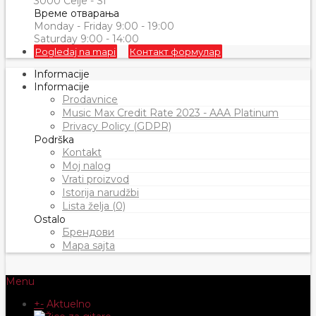
3000 Celje - SI
Време отварања
Monday - Friday 9:00 - 19:00
Saturday 9:00 - 14:00
Pogledaj na mapi
Контакт формулар
Informacije
Informacije
Prodavnice
Music Max Credit Rate 2023 - AAA Platinum
Privacy Policy (GDPR)
Podrška
Kontakt
Moj nalog
Vrati proizvod
Istorija narudžbi
Lista želja (0)
Ostalo
Брендови
Mapa sajta
Menu
+
-
Aktuelno