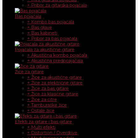
+ Pribor za gitarska pojačala
Bas pojačala
+ Kombo bas pojačala
+ Bas glave
+ Bas kabineti
+ Pribor za bas pojačala
Pojačala za akustične gitare
+ Akustična kombo pojačala
+ Akustična predpoajačala
Žice za gitare
+ Žice za akustične gitare
+ Žice za električne gitare
+ Žice za bas gitare
+ Žice za klasične gitare
+ Žice za citre
+ Tamburaške žice
+ Ostale žice
Efekti za gitare i bas gitare
+ Multi efekti
+ Distortion / Overdrive