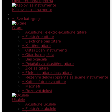
Opšta muzička oprema
Kablovi za instrumente
+
-
Sve kategorije
Gitare
+ Akustične i elektro-akustične gitare
+ Električne gitare
+ Električne bas gitare
+ Klasične gitare
+ Ostali žičani instrumenti
+ Gitarska pojačala
+ Bas pojačala
+ Pojačala za akustične gitare
+ Žice za gitare
+ Efekti za gitare i bas gitare
+ Rezervni delovi i oprema za žičane instrumente
+ Koferi i futrole za gitare
+ Magneti
+ Rezervni delovi
Ukulele
+ Akustične ukulele
+ Električne ukulele