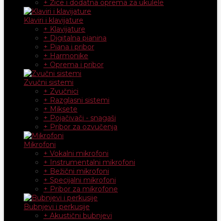
+ Žice i dodatna oprema za ukulele
Klaviri i klavijature
+ Klavijature
+ Digitalna pianina
+ Piana i pribor
+ Harmonike
+ Oprema i pribor
Zvučni sistemi
+ Zvučnici
+ Razglasni sistemi
+ Miksete
+ Pojačivači - snagaši
+ Pribor za ozvučenja
Mikrofoni
+ Vokalni mikrofoni
+ Instrumentalni mikrofoni
+ Bežični mikrofoni
+ Specijalni mikrofoni
+ Pribor za mikrofone
Bubnjevi i perkusije
+ Akustični bubnjevi