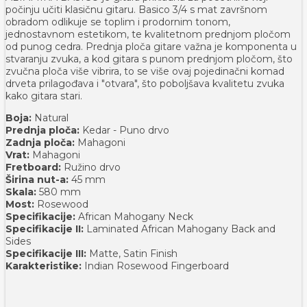
počinju učiti klasičnu gitaru. Basico 3/4 s mat završnom
obradom odlikuje se toplim i prodornim tonom,
jednostavnom estetikom, te kvalitetnom prednjom pločom
od punog cedra. Prednja ploča gitare važna je komponenta u
stvaranju zvuka, a kod gitara s punom prednjom pločom, što
zvučna ploča više vibrira, to se više ovaj pojedinačni komad
drveta prilagođava i "otvara", što poboljšava kvalitetu zvuka
kako gitara stari.
Boja:
Natural
Prednja ploča:
Kedar - Puno drvo
Zadnja ploča:
Mahagoni
Vrat:
Mahagoni
Fretboard:
Ružino drvo
Širina nut-a:
45 mm
Skala:
580 mm
Most:
Rosewood
Specifikacije:
African Mahogany Neck
Specifikacije II:
Laminated African Mahogany Back and
Sides
Specifikacije III:
Matte, Satin Finish
Karakteristike:
Indian Rosewood Fingerboard