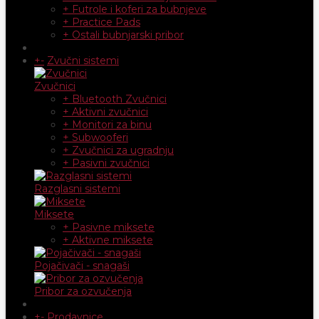
+ Futrole i koferi za bubnjeve
+ Practice Pads
+ Ostali bubnjarski pribor
+
-
Zvučni sistemi
Zvučnici
+ Bluetooth Zvučnici
+ Aktivni zvučnici
+ Monitori za binu
+ Subwooferi
+ Zvučnici za ugradnju
+ Pasivni zvučnici
Razglasni sistemi
Miksete
+ Pasivne miksete
+ Aktivne miksete
Pojačivači - snagaši
Pribor za ozvučenja
+
-
Prodavnice