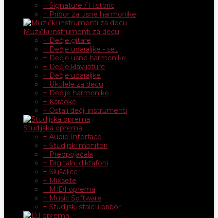
+ Signature / Historic
+ Pribor za usne harmonike
Muzički instrumenti za decu
+ Dečje gitare
+ Dečje udaraljke - set
+ Dečje usne harmonike
+ Dečje klavijature
+ Dečje udaraljke
+ Ukulele za decu
+ Dečije harmonike
+ Karaoke
+ Ostali dečji instrumenti
Studijska oprema
+ Audio Interface
+ Studijski monitori
+ Predpojačala
+ Digitalni diktafoni
+ Slušalice
+ Miksete
+ MIDI oprema
+ Music Software
+ Studijski stalci i pribor