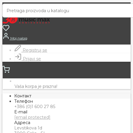
Moj nalog
Registruj se
Prijavi se
Vaša korpa je prazna!
Контакт
Телефон
+386 (0)1 600 27 85
E-mail
[email protected]
Адреса
Levstikova 1d