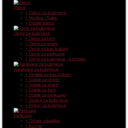
Palice
+ Palice za bubnjeve
+ Metlice i Rake
+ Ostale palice
Opne za bubnjeve
+ Opne za tom
+ Opne za snare
+ Opne za bas bubanj
+ Opne za perkusije
+ Opne za bubnjeve - komplet
Hardware za bubnjeve
+ Pedale za bas bubanj
+ Stalak za činele
+ Stalak za snare
+ Stalak za tom
+ Stalak za perkusije
+ Stolice za bubnjeve
+ Pribor za bubnjeve
Perkusije
+ Ostale udaraljke
+ Konge