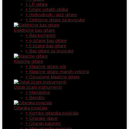
+ LP gitare
+ Gitare ostalih oblika
+ Hollowbody i jazz gitare
+ Elekticne gitare za levoruke
Električne bas gitare
+ Bas kompleti
+ 4-žičane bas gitare
+ 5-žičane bas gitare
+ Bas gitare za levoruke
Klasične gitare
+ Klasične gitare 4/4
+ Klasične gitare manjih veličina
+ Ozvučene klasične gitare
Ostali žičani instrumenti
+ Mandoline
+ Bendžo
Gitarska pojačala
+ Kombo gitarska pojačala
+ Gitarske glave
+ Gitarski kabineti
+ Mini gitarska pojačala