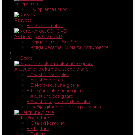
DJ oprema
+ DJ oprema i pribor
Rasveta
+ Rasveta i pribor
Note, knjige, CD i DVD
+ Knjige za muzičke škole
+ Knjiga pesama i škola za instrumente
+
-
Gitare
Akustične i elektro-akustične gitare
+ Akustični kompleti
+ Akustične gitare
+ Elektro-akusične gitare
+ 12-žičane akustične gitare
+ Akustične bas gitare
+ Akustične gitare za levoruke
+ Dečije gitare i gitare za putovanja
Električne gitare
+ Gitarski kompleti
+ ST gitare
+ T gitare