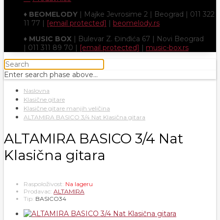
♦
BEOMELODY
| Majke Jevrosime 2 | Beograd | 011 322
11 77 |
[email protected]
|
beomelody.rs
♦
MUSIC BOX
| Bulevar Z. Đinđića 67 | Novi Beograd
| 011 311 89 70 |
[email protected]
|
music-box.rs
Enter search phase above...
Naslovna
Klasične gitare
Klasične gitare manjih veličina
ALTAMIRA BASICO 3/4 Nat Klasična gitara
ALTAMIRA BASICO 3/4 Nat
Klasična gitara
Raspoloživost:
Na lageru
Prodavac:
ALTAMIRA
Tip:
BASICO34