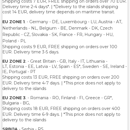
Shipping costs 7 EUR, FREE shipping on orders over
70
EUR.
Delivery time 2-4 days*. | *Delivery to the islands shipping
cost 14 EUR, delivery time depends on maritime transit.
EU ZONE 1
. - Germany - DE, Luxembourg - LU, Austria - AT,
Netherlands - NL, Belgium - BE, Denmark - DK, Czech
Republic - CZ, Slovakia - SK, France - FR, Hungary - HU,
Poland - PL
Shipping costs 9 EUR, FREE shipping on orders over 100
EUR. Delivery time 3-5 days.
EU ZONE 2
. - Great Britain - GB, Italy - IT, Lithuania -
LT, Estonia - EE, Latvia - LV, Spain - ES*, Sweden - SE, Ireland -
IE, Portugal - PT
Shipping costs 13 EUR
, FREE shipping on orders over 200
EUR.
Delivery time 4-7 days. | *This price does not apply to
delivery to the islands
EU ZONE 3
. - Romania - RO, Finland - FI, Greece - GR*,
Bulgaria - BG,
Shipping costs 18 EUR
, FREE shipping on orders over 400
EUR.
Delivery time 6-9 days. | *This price does not apply to
delivery to the islands
SRBIJA
- Serbia - RS