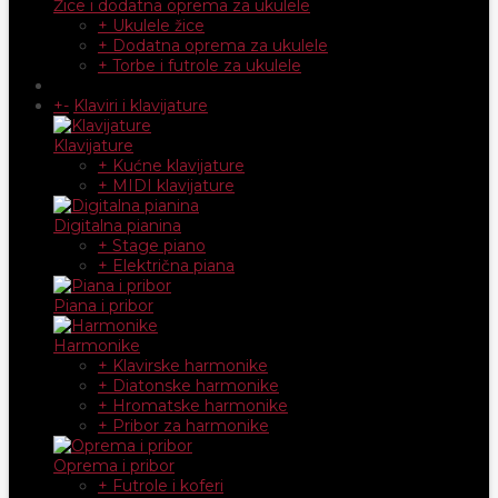
Žice i dodatna oprema za ukulele
+ Ukulele žice
+ Dodatna oprema za ukulele
+ Torbe i futrole za ukulele
+
-
Klaviri i klavijature
Klavijature
+ Kućne klavijature
+ MIDI klavijature
Digitalna pianina
+ Stage piano
+ Električna piana
Piana i pribor
Harmonike
+ Klavirske harmonike
+ Diatonske harmonike
+ Hromatske harmonike
+ Pribor za harmonike
Oprema i pribor
+ Futrole i koferi