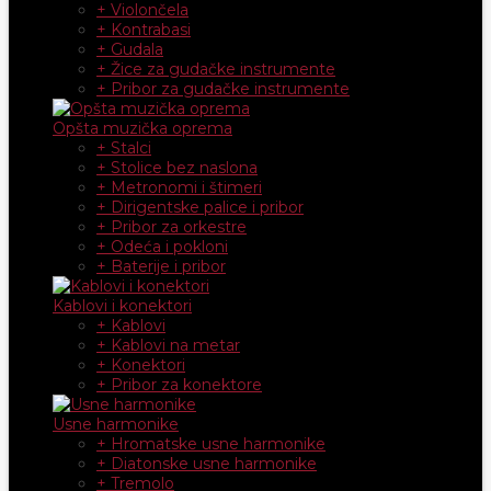
+ Violončela
+ Kontrabasi
+ Gudala
+ Žice za gudačke instrumente
+ Pribor za gudačke instrumente
Opšta muzička oprema
+ Stalci
+ Stolice bez naslona
+ Metronomi i štimeri
+ Dirigentske palice i pribor
+ Pribor za orkestre
+ Odeća i pokloni
+ Baterije i pribor
Kablovi i konektori
+ Kablovi
+ Kablovi na metar
+ Konektori
+ Pribor za konektore
Usne harmonike
+ Hromatske usne harmonike
+ Diatonske usne harmonike
+ Tremolo