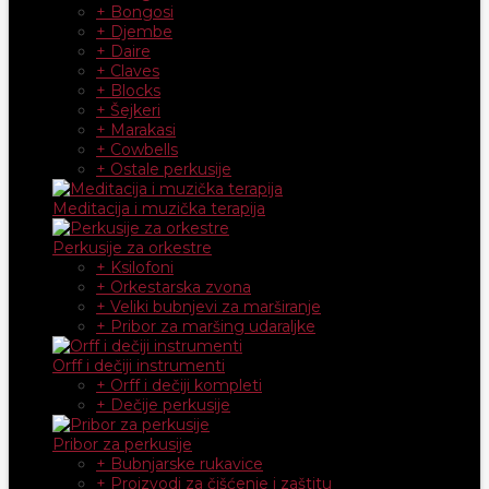
+ Bongosi
+ Djembe
+ Daire
+ Claves
+ Blocks
+ Šejkeri
+ Marakasi
+ Cowbells
+ Ostale perkusije
Meditacija i muzička terapija
Perkusije za orkestre
+ Ksilofoni
+ Orkestarska zvona
+ Veliki bubnjevi za marširanje
+ Pribor za maršing udaraljke
Orff i dečiji instrumenti
+ Orff i dečiji kompleti
+ Dečije perkusije
Pribor za perkusije
+ Bubnjarske rukavice
+ Proizvodi za čišćenje i zaštitu