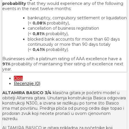
probability
that they would experience any of the following
events in the next twelve months:
bankruptcy, compulsory settlement or liquidation
(<
0,08%
probability),
cancellation of business registration
(<
0,81%
probability
),
blocked bank accounts for more than 60 days
continuously or more than 90 days totaly
(<
0,41%
probability).
Businesses with a platinum rating of AAA excellence have a
91%
probability of maintaining their rating of excellence next
year.
Opis
Recenzije (0)
ALTAMIRA BASICO 3/4
klasična gitara je početni model u
obitelji Altamira gitara. Unutarnja konstrukcija Basica odgovara
konstrukciji N300, a izvana se razlikuju po tome što Basico
ima mat površinu. Prednja ploča od punog cedra daje topao i
prodoran zvuk koji nećete pronaći u ovom cjenovnom
razredu.
ALTAMIRA BASICO je gitara prikladna za početnike koji