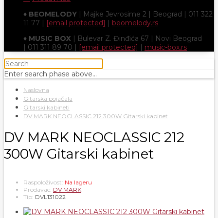
♦
BEOMELODY
| Majke Jevrosime 2 | Beograd | 011 322
11 77 |
[email protected]
|
beomelody.rs
♦
MUSIC BOX
| Bulevar Z. Đinđića 67 | Novi Beograd
| 011 311 89 70 |
[email protected]
|
music-box.rs
Enter search phase above...
Naslovna
Gitarska pojačala
Gitarski kabineti
DV MARK NEOCLASSIC 212 300W Gitarski kabinet
DV MARK NEOCLASSIC 212
300W Gitarski kabinet
Raspoloživost:
Na lageru
Prodavac:
DV MARK
Tip:
DVL131022