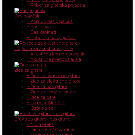
+ Pribor za gitarska pojačala
Bas pojačala
+ Kombo bas pojačala
+ Bas glave
+ Bas kabineti
+ Pribor za bas pojačala
Pojačala za akustične gitare
+ Akustična kombo pojačala
+ Akustična predpoajačala
Žice za gitare
+ Žice za akustične gitare
+ Žice za električne gitare
+ Žice za bas gitare
+ Žice za klasične gitare
+ Žice za citre
+ Tamburaške žice
+ Ostale žice
Efekti za gitare i bas gitare
+ Multi efekti
+ Distortion / Overdrive