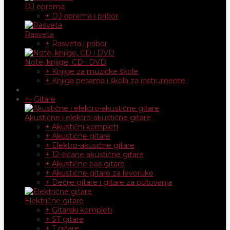
DJ oprema
+ DJ oprema i pribor
Rasveta
+ Rasveta i pribor
Note, knjige, CD i DVD
+ Knjige za muzičke škole
+ Knjiga pesama i škola za instrumente
+
-
Gitare
Akustične i elektro-akustične gitare
+ Akustični kompleti
+ Akustične gitare
+ Elektro-akusične gitare
+ 12-žičane akustične gitare
+ Akustične bas gitare
+ Akustične gitare za levoruke
+ Dečije gitare i gitare za putovanja
Električne gitare
+ Gitarski kompleti
+ ST gitare
+ T gitare