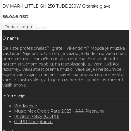
DV MARK LITTLE GH 250 TUBE 250W Gitarska glava
58.046 RSD
Dodaj u korpu
O nama
Da li ste profesionalac? Igrate li vikendom? Možda je muzika
vaš hobi? Nije bitno. Ono što je važno je da delimo vašu strast
prema muzici i muzičkim instrumentima. Ako se obratite
našem stručnom osoblju, na raspolaganju su vam ljudi koji
razumeju vašu strast prema muzici, vaše želje i nedoumice i
koji će vas svojim znanjem i savetima podržati u onome što
vam je zaista važno, a to je da izaberete i kupite instrument
vaših snova.
Informacije
Prodavnice
Music Max Credit Rate 2023 - AAA Platinum
Privacy Policy (GDPR)
GDPR Compliance