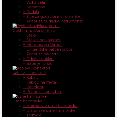
+ Violončela
+ Kontrabasi
+ Gudala
+ Žice za gudačke instrumente
+ Pribor za gudačke instrumente
Opšta muzička oprema
+ Stalci
+ Stolice bez naslona
+ Metronomi i štimeri
+ Dirigentske palice i pribor
+ Pribor za orkestre
+ Odeća i pokloni
+ Baterije i pribor
Kablovi i konektori
+ Kablovi
+ Kablovi na metar
+ Konektori
+ Pribor za konektore
Usne harmonike
+ Hromatske usne harmonike
+ Diatonske usne harmonike
+ Tremolo