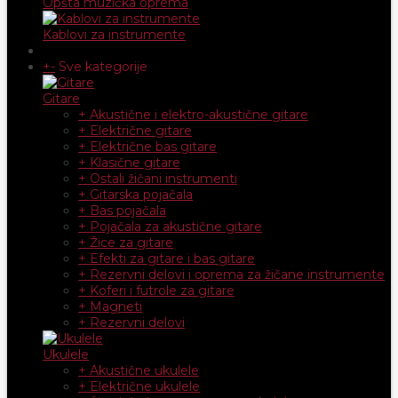
Opšta muzička oprema
Kablovi za instrumente
+
-
Sve kategorije
Gitare
+ Akustične i elektro-akustične gitare
+ Električne gitare
+ Električne bas gitare
+ Klasične gitare
+ Ostali žičani instrumenti
+ Gitarska pojačala
+ Bas pojačala
+ Pojačala za akustične gitare
+ Žice za gitare
+ Efekti za gitare i bas gitare
+ Rezervni delovi i oprema za žičane instrumente
+ Koferi i futrole za gitare
+ Magneti
+ Rezervni delovi
Ukulele
+ Akustične ukulele
+ Električne ukulele