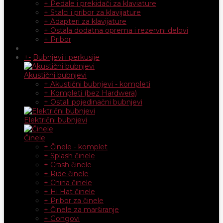
+ Pedale i prekidači za klaviature
+ Stalci i pribor za klavijature
+ Adapteri za klavijature
+ Ostala dodatna oprema i rezervni delovi
+ Pribor
+
-
Bubnjevi i perkusije
Akustični bubnjevi
+ Akustični bubnjevi - kompleti
+ Kompleti (bez Hardwera)
+ Ostali pojedinačni bubnjevi
Električni bubnjevi
Činele
+ Činele - komplet
+ Splash činele
+ Crash činele
+ Ride činele
+ China činele
+ Hi Hat činele
+ Pribor za činele
+ Činele za marširanje
+ Gongovi