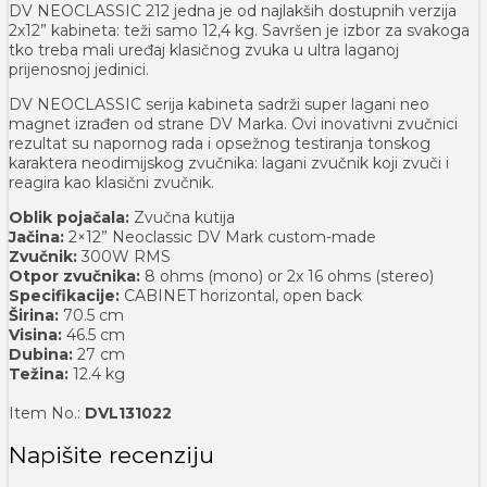
DV NEOCLASSIC 212 jedna je od najlakših dostupnih verzija
2x12” kabineta: teži samo 12,4 kg. Savršen je izbor za svakoga
tko treba mali uređaj klasičnog zvuka u ultra laganoj
prijenosnoj jedinici.
DV NEOCLASSIC serija kabineta sadrži super lagani neo
magnet izrađen od strane DV Marka. Ovi inovativni zvučnici
rezultat su napornog rada i opsežnog testiranja tonskog
karaktera neodimijskog zvučnika: lagani zvučnik koji zvuči i
reagira kao klasični zvučnik.
Oblik pojačala:
Zvučna kutija
Jačina:
2×12” Neoclassic DV Mark custom-made
Zvučnik:
300W RMS
Otpor zvučnika:
8 ohms (mono) or 2x 16 ohms (stereo)
Specifikacije:
CABINET horizontal, open back
Širina:
70.5 cm
Visina:
46.5 cm
Dubina:
27 cm
Težina:
12.4 kg
Item No.:
DVL131022
Napišite recenziju