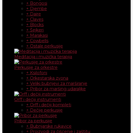
+ Bongosi
+ Djembe
+ Daire
+ Claves
+ Blocks
+ Šejkeri
+ Marakasi
+ Cowbells
+ Ostale perkusije
Meditacija i muzička terapija
Perkusije za orkestre
+ Ksilofoni
+ Orkestarska zvona
+ Veliki bubnjevi za marširanje
+ Pribor za maršing udaraljke
Orff i dečiji instrumenti
+ Orff i dečiji kompleti
+ Dečije perkusije
Pribor za perkusije
+ Bubnjarske rukavice
+ Proizvodi za čišćenje i zaštitu