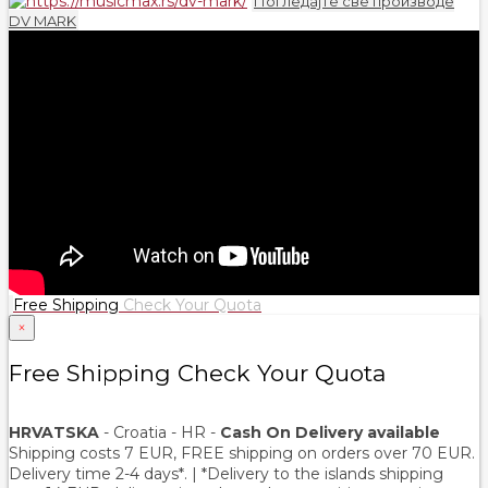
Погледајте све производе
DV MARK
Free Shipping
Check Your Quota
×
Free Shipping Check Your Quota
HRVATSKA
- Croatia - HR -
Cash On Delivery available
Shipping costs 7 EUR, FREE shipping on orders over
70
EUR.
Delivery time 2-4 days*. | *Delivery to the islands shipping