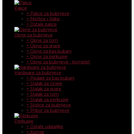
Palice
+ Palice za bubnjeve
+ Metlice i Rake
+ Ostale palice
Opne za bubnjeve
+ Opne za tom
+ Opne za snare
+ Opne za bas bubanj
+ Opne za perkusije
+ Opne za bubnjeve - komplet
Hardware za bubnjeve
+ Pedale za bas bubanj
+ Stalak za činele
+ Stalak za snare
+ Stalak za tom
+ Stalak za perkusije
+ Stolice za bubnjeve
+ Pribor za bubnjeve
Perkusije
+ Ostale udaraljke
+ Konge