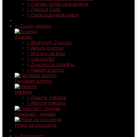
+ Futrole i koferi za bubnjeve
+ Practice Pads
+ Ostali bubnjarski pribor
+
-
Zvučni sistemi
Zvučnici
+ Bluetooth Zvučnici
+ Aktivni zvučnici
+ Monitori za binu
+ Subwooferi
+ Zvučnici za ugradnju
+ Pasivni zvučnici
Razglasni sistemi
Miksete
+ Pasivne miksete
+ Aktivne miksete
Pojačivači - snagaši
Pribor za ozvučenja
+
-
Prodavnice