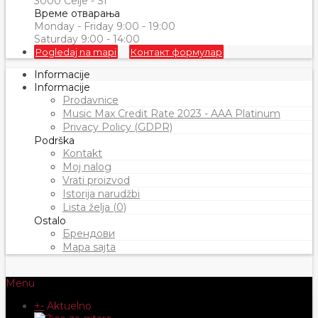
3000 Celje - SI
Време отварања
Monday - Friday 9:00 - 19:00
Saturday 9:00 - 14:00
Pogledaj na mapi
Контакт формулар
Informacije
Informacije
Prodavnice
Music Max Credit Rate 2023 - AAA Platinum
Privacy Policy (GDPR)
Podrška
Kontakt
Moj nalog
Vrati proizvod
Istorija narudžbi
Lista želja (0)
Ostalo
Брендови
Mapa sajta
Menu
+
-
Aktuelno