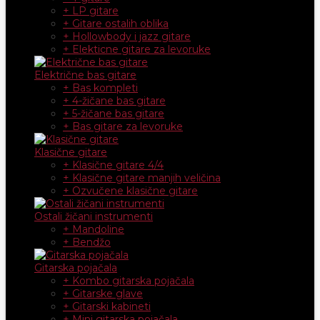
+ LP gitare
+ Gitare ostalih oblika
+ Hollowbody i jazz gitare
+ Elekticne gitare za levoruke
Električne bas gitare
+ Bas kompleti
+ 4-žičane bas gitare
+ 5-žičane bas gitare
+ Bas gitare za levoruke
Klasične gitare
+ Klasične gitare 4/4
+ Klasične gitare manjih veličina
+ Ozvučene klasične gitare
Ostali žičani instrumenti
+ Mandoline
+ Bendžo
Gitarska pojačala
+ Kombo gitarska pojačala
+ Gitarske glave
+ Gitarski kabineti
+ Mini gitarska pojačala