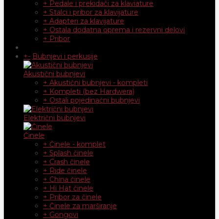
+ Pedale i prekidači za klaviature
+ Stalci i pribor za klavijature
+ Adapteri za klavijature
+ Ostala dodatna oprema i rezervni delovi
+ Pribor
+
-
Bubnjevi i perkusije
Akustični bubnjevi
+ Akustični bubnjevi - kompleti
+ Kompleti (bez Hardwera)
+ Ostali pojedinačni bubnjevi
Električni bubnjevi
Činele
+ Činele - komplet
+ Splash činele
+ Crash činele
+ Ride činele
+ China činele
+ Hi Hat činele
+ Pribor za činele
+ Činele za marširanje
+ Gongovi