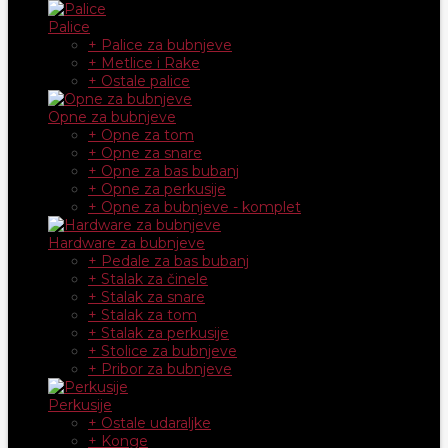
Palice
+ Palice za bubnjeve
+ Metlice i Rake
+ Ostale palice
Opne za bubnjeve
+ Opne za tom
+ Opne za snare
+ Opne za bas bubanj
+ Opne za perkusije
+ Opne za bubnjeve - komplet
Hardware za bubnjeve
+ Pedale za bas bubanj
+ Stalak za činele
+ Stalak za snare
+ Stalak za tom
+ Stalak za perkusije
+ Stolice za bubnjeve
+ Pribor za bubnjeve
Perkusije
+ Ostale udaraljke
+ Konge