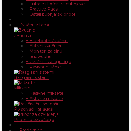
+ Futrole i koferi za bubnjeve
+ Practice Pads
+ Ostali bubnjarski pribor
+
-
Zvučni sistemi
Zvučnici
+ Bluetooth Zvučnici
+ Aktivni zvučnici
+ Monitori za binu
+ Subwooferi
+ Zvučnici za ugradnju
+ Pasivni zvučnici
Razglasni sistemi
Miksete
+ Pasivne miksete
+ Aktivne miksete
Pojačivači - snagaši
Pribor za ozvučenja
+
-
Prodavnice