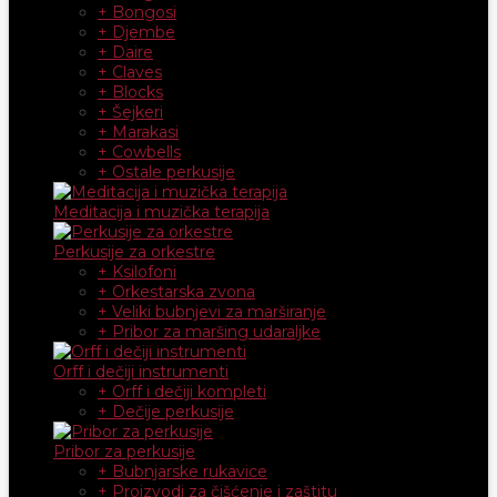
+ Bongosi
+ Djembe
+ Daire
+ Claves
+ Blocks
+ Šejkeri
+ Marakasi
+ Cowbells
+ Ostale perkusije
Meditacija i muzička terapija
Perkusije za orkestre
+ Ksilofoni
+ Orkestarska zvona
+ Veliki bubnjevi za marširanje
+ Pribor za maršing udaraljke
Orff i dečiji instrumenti
+ Orff i dečiji kompleti
+ Dečije perkusije
Pribor za perkusije
+ Bubnjarske rukavice
+ Proizvodi za čišćenje i zaštitu