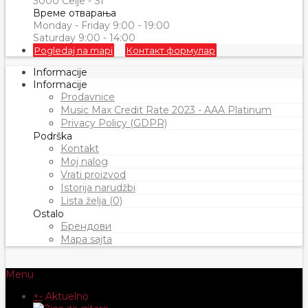
3000 Celje - SI
Време отварања
Monday - Friday 9:00 - 19:00
Saturday 9:00 - 14:00
Pogledaj na mapi
Контакт формулар
Informacije
Informacije
Prodavnice
Music Max Credit Rate 2023 - AAA Platinum
Privacy Policy (GDPR)
Podrška
Kontakt
Moj nalog
Vrati proizvod
Istorija narudžbi
Lista želja (0)
Ostalo
Брендови
Mapa sajta
Menu
+
-
Aktuelno