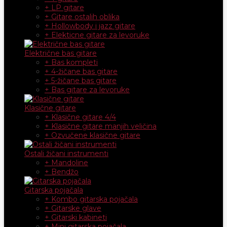
+ LP gitare
+ Gitare ostalih oblika
+ Hollowbody i jazz gitare
+ Elekticne gitare za levoruke
Električne bas gitare
+ Bas kompleti
+ 4-žičane bas gitare
+ 5-žičane bas gitare
+ Bas gitare za levoruke
Klasične gitare
+ Klasične gitare 4/4
+ Klasične gitare manjih veličina
+ Ozvučene klasične gitare
Ostali žičani instrumenti
+ Mandoline
+ Bendžo
Gitarska pojačala
+ Kombo gitarska pojačala
+ Gitarske glave
+ Gitarski kabineti
+ Mini gitarska pojačala