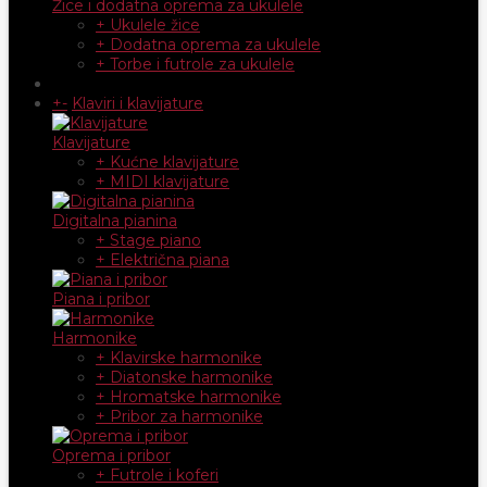
Žice i dodatna oprema za ukulele
+ Ukulele žice
+ Dodatna oprema za ukulele
+ Torbe i futrole za ukulele
+
-
Klaviri i klavijature
Klavijature
+ Kućne klavijature
+ MIDI klavijature
Digitalna pianina
+ Stage piano
+ Električna piana
Piana i pribor
Harmonike
+ Klavirske harmonike
+ Diatonske harmonike
+ Hromatske harmonike
+ Pribor za harmonike
Oprema i pribor
+ Futrole i koferi