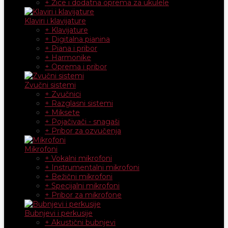
+ Žice i dodatna oprema za ukulele
Klaviri i klavijature
+ Klavijature
+ Digitalna pianina
+ Piana i pribor
+ Harmonike
+ Oprema i pribor
Zvučni sistemi
+ Zvučnici
+ Razglasni sistemi
+ Miksete
+ Pojačivači - snagaši
+ Pribor za ozvučenja
Mikrofoni
+ Vokalni mikrofoni
+ Instrumentalni mikrofoni
+ Bežični mikrofoni
+ Specijalni mikrofoni
+ Pribor za mikrofone
Bubnjevi i perkusije
+ Akustični bubnjevi