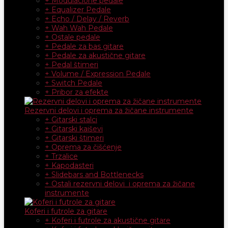
+ Modulacione pedale
+ Equalizer Pedale
+ Echo / Delay / Reverb
+ Wah Wah Pedale
+ Ostale pedale
+ Pedale za bas gitare
+ Pedale za akustične gitare
+ Pedal štimeri
+ Volume / Expression Pedale
+ Switch Pedale
+ Pribor za efekte
Rezervni delovi i oprema za žičane instrumente
+ Gitarski stalci
+ Gitarski kaiševi
+ Gitarski štimeri
+ Oprema za čišćenje
+ Trzalice
+ Kapodasteri
+ Slidebars and Bottlenecks
+ Ostali rezervni delovi i oprema za žičane
instrumente
Koferi i futrole za gitare
+ Koferi i futrole za akustične gitare