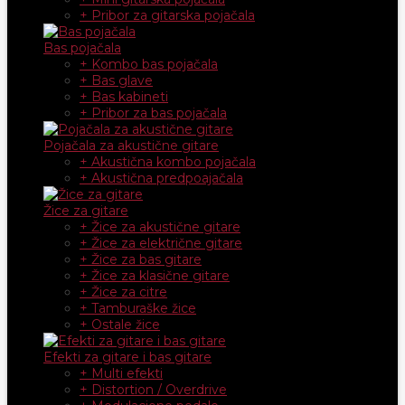
+ Pribor za gitarska pojačala
Bas pojačala
+ Kombo bas pojačala
+ Bas glave
+ Bas kabineti
+ Pribor za bas pojačala
Pojačala za akustične gitare
+ Akustična kombo pojačala
+ Akustična predpoajačala
Žice za gitare
+ Žice za akustične gitare
+ Žice za električne gitare
+ Žice za bas gitare
+ Žice za klasične gitare
+ Žice za citre
+ Tamburaške žice
+ Ostale žice
Efekti za gitare i bas gitare
+ Multi efekti
+ Distortion / Overdrive