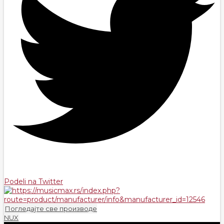
Podeli na Twitter
Погледајте све производе
NUX