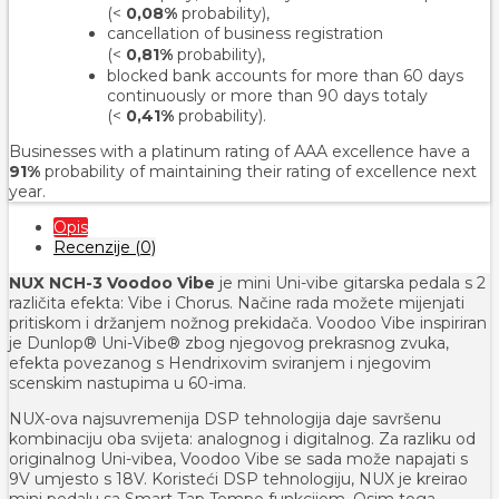
(<
0,08%
probability),
cancellation of business registration
(<
0,81%
probability
),
blocked bank accounts for more than 60 days
continuously or more than 90 days totaly
(<
0,41%
probability).
Businesses with a platinum rating of AAA excellence have a
91%
probability of maintaining their rating of excellence next
year.
Opis
Recenzije (0)
NUX NCH-3 Voodoo Vibe
je mini Uni-vibe gitarska pedala s 2
različita efekta: Vibe i Chorus. Načine rada možete mijenjati
pritiskom i držanjem nožnog prekidača. Voodoo Vibe inspiriran
je Dunlop® Uni-Vibe® zbog njegovog prekrasnog zvuka,
efekta povezanog s Hendrixovim sviranjem i njegovim
scenskim nastupima u 60-ima.
NUX-ova najsuvremenija DSP tehnologija daje savršenu
kombinaciju oba svijeta: analognog i digitalnog. Za razliku od
originalnog Uni-vibea, Voodoo Vibe se sada može napajati s
9V umjesto s 18V. Koristeći DSP tehnologiju, NUX je kreirao
mini pedalu sa Smart Tap Tempo funkcijom. Osim toga,