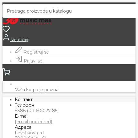
Moj nalog
Registruj se
Prijavi se
Vaša korpa je prazna!
Контакт
Телефон
+386 (0)1 600 27 85
E-mail
[email protected]
Адреса
Levstikova 1d