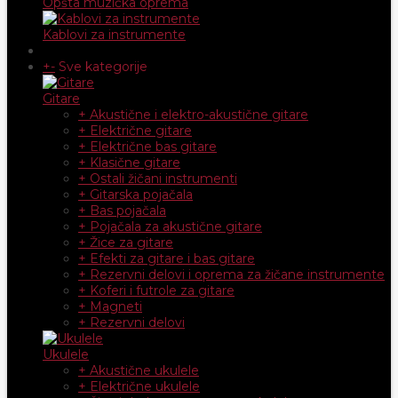
Opšta muzička oprema
Kablovi za instrumente
+
-
Sve kategorije
Gitare
+ Akustične i elektro-akustične gitare
+ Električne gitare
+ Električne bas gitare
+ Klasične gitare
+ Ostali žičani instrumenti
+ Gitarska pojačala
+ Bas pojačala
+ Pojačala za akustične gitare
+ Žice za gitare
+ Efekti za gitare i bas gitare
+ Rezervni delovi i oprema za žičane instrumente
+ Koferi i futrole za gitare
+ Magneti
+ Rezervni delovi
Ukulele
+ Akustične ukulele
+ Električne ukulele