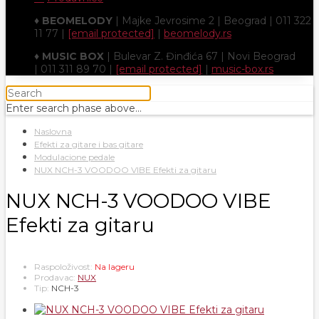
♦
BEOMELODY
| Majke Jevrosime 2 | Beograd | 011 322
11 77 |
[email protected]
|
beomelody.rs
♦
MUSIC BOX
| Bulevar Z. Đinđića 67 | Novi Beograd
| 011 311 89 70 |
[email protected]
|
music-box.rs
Enter search phase above...
Naslovna
Efekti za gitare i bas gitare
Modulacione pedale
NUX NCH-3 VOODOO VIBE Efekti za gitaru
NUX NCH-3 VOODOO VIBE
Efekti za gitaru
Raspoloživost:
Na lageru
Prodavac:
NUX
Tip:
NCH-3