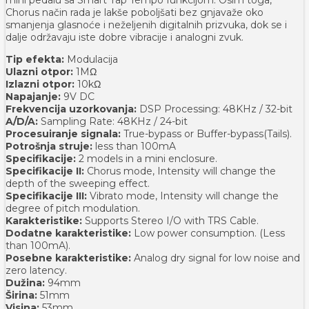
Chorus način rada je lakše poboljšati bez gnjavaže oko
smanjenja glasnoće i neželjenih digitalnih prizvuka, dok se i
dalje održavaju iste dobre vibracije i analogni zvuk.
Tip efekta:
Modulacija
Ulazni otpor:
1MΩ
Izlazni otpor:
10kΩ
Napajanje:
9V DC
Frekvencija uzorkovanja:
DSP Processing: 48KHz / 32-bit
A/D/A:
Sampling Rate: 48KHz / 24-bit
Procesuiranje signala:
True-bypass or Buffer-bypass(Tails).
Potrošnja struje:
less than 100mA
Specifikacije:
2 models in a mini enclosure.
Specifikacije II:
Chorus mode, Intensity will change the
depth of the sweeping effect.
Specifikacije III:
Vibrato mode, Intensity will change the
degree of pitch modulation.
Karakteristike:
Supports Stereo I/O with TRS Cable.
Dodatne karakteristike:
Low power consumption. (Less
than 100mA).
Posebne karakteristike:
Analog dry signal for low noise and
zero latency.
Dužina:
94mm
Širina:
51mm
Visina:
53mm