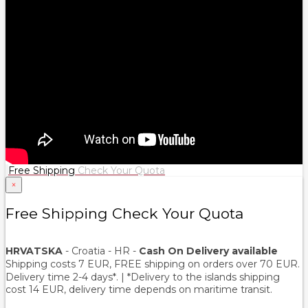
Free Shipping
Check Your Quota
×
Free Shipping Check Your Quota
HRVATSKA
- Croatia - HR -
Cash On Delivery available
Shipping costs 7 EUR, FREE shipping on orders over
70
EUR.
Delivery time 2-4 days*. | *Delivery to the islands shipping
cost 14 EUR, delivery time depends on maritime transit.