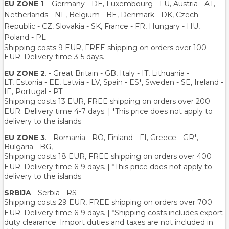
EU ZONE 1
. - Germany - DE, Luxembourg - LU, Austria - AT,
Netherlands - NL, Belgium - BE, Denmark - DK, Czech
Republic - CZ, Slovakia - SK, France - FR, Hungary - HU,
Poland - PL
Shipping costs 9 EUR, FREE shipping on orders over 100
EUR. Delivery time 3-5 days.
EU ZONE 2
. - Great Britain - GB, Italy - IT, Lithuania -
LT, Estonia - EE, Latvia - LV, Spain - ES*, Sweden - SE, Ireland -
IE, Portugal - PT
Shipping costs 13 EUR
, FREE shipping on orders over 200
EUR.
Delivery time 4-7 days. | *This price does not apply to
delivery to the islands
EU ZONE 3
. - Romania - RO, Finland - FI, Greece - GR*,
Bulgaria - BG,
Shipping costs 18 EUR
, FREE shipping on orders over 400
EUR.
Delivery time 6-9 days. | *This price does not apply to
delivery to the islands
SRBIJA
- Serbia - RS
Shipping costs 29 EUR,
FREE shipping on orders over 700
EUR
. Delivery time 6-9 days. | *Shipping costs includes export
duty clearance. Import duties and taxes are not included in