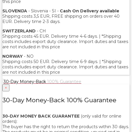
this price
SLOVENIJA
- Slovenia - SI -
Cash On Delivery available
Shipping costs 3,5 EUR, FREE shipping on orders over 40
EUR. Delivery time 2-3 days.
SWITZERLAND
- CH
Shipping costs 45 EUR. Delivery time 4-6 days. | *Shipping
costs includes export duty clearance. Import duties and taxes
are not included in this price
NORWAY
- NO
Shipping costs 50 EUR. Delivery time 6-9 days. | *Shipping
costs includes export duty clearance. Import duties and taxes
are not included in this price
30-Day Money-Back
100% Guarantee
×
30-Day Money-Back 100% Guarantee
30-DAY MONEY BACK GUARANTEE
(only valid for online
orders):
The buyer has the right to return the products within 30 days.
The products must be in original condition, unused and in