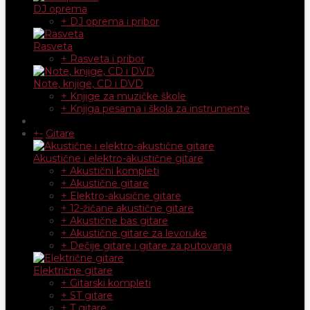
DJ oprema
+ DJ oprema i pribor
Rasveta
+ Rasveta i pribor
Note, knjige, CD i DVD
+ Knjige za muzičke škole
+ Knjiga pesama i škola za instrumente
+
-
Gitare
Akustične i elektro-akustične gitare
+ Akustični kompleti
+ Akustične gitare
+ Elektro-akusične gitare
+ 12-žičane akustične gitare
+ Akustične bas gitare
+ Akustične gitare za levoruke
+ Dečije gitare i gitare za putovanja
Električne gitare
+ Gitarski kompleti
+ ST gitare
+ T gitare