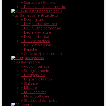
+ Signature / Historic
+ Pribor za usne harmonike
Muzički instrumenti za decu
+ Dečje gitare
+ Dečje udaraljke - set
+ Dečje usne harmonike
+ Dečje klavijature
+ Dečje udaraljke
+ Ukulele za decu
+ Dečije harmonike
+ Karaoke
+ Ostali dečji instrumenti
Studijska oprema
+ Audio Interface
+ Studijski monitori
+ Predpojačala
+ Digitalni diktafoni
+ Slušalice
+ Miksete
+ MIDI oprema
+ Music Software
+ Studijski stalci i pribor