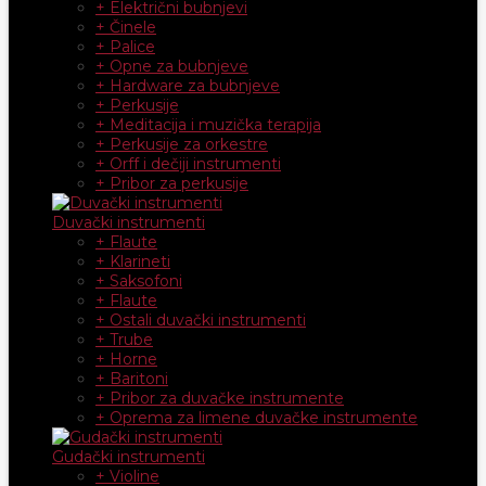
+ Električni bubnjevi
+ Činele
+ Palice
+ Opne za bubnjeve
+ Hardware za bubnjeve
+ Perkusije
+ Meditacija i muzička terapija
+ Perkusije za orkestre
+ Orff i dečiji instrumenti
+ Pribor za perkusije
Duvački instrumenti
+ Flaute
+ Klarineti
+ Saksofoni
+ Flaute
+ Ostali duvački instrumenti
+ Trube
+ Horne
+ Baritoni
+ Pribor za duvačke instrumente
+ Oprema za limene duvačke instrumente
Gudački instrumenti
+ Violine