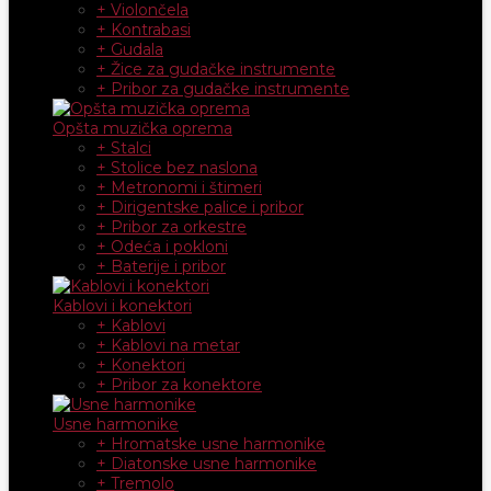
+ Violončela
+ Kontrabasi
+ Gudala
+ Žice za gudačke instrumente
+ Pribor za gudačke instrumente
Opšta muzička oprema
+ Stalci
+ Stolice bez naslona
+ Metronomi i štimeri
+ Dirigentske palice i pribor
+ Pribor za orkestre
+ Odeća i pokloni
+ Baterije i pribor
Kablovi i konektori
+ Kablovi
+ Kablovi na metar
+ Konektori
+ Pribor za konektore
Usne harmonike
+ Hromatske usne harmonike
+ Diatonske usne harmonike
+ Tremolo