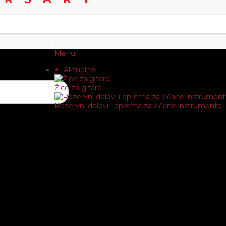
Menu
+
-
Aktuelno
Žice za gitare
Rezervni delovi i oprema za žičane instrumente