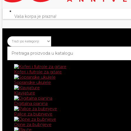
Vaša korpa je prazna!
Koferi i futrole za gitare
Sopranske ukulele
Klavijature
Digitalna pianina
Palice za bubnjeve
Opne za bubnjeve