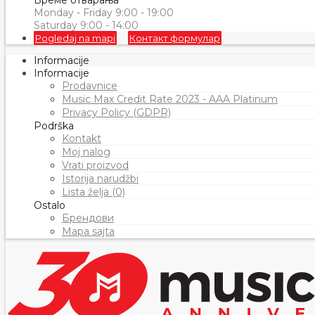
Време отварања
Monday - Friday 9:00 - 19:00
Saturday 9:00 - 14:00
Pogledaj na mapi
Контакт формулар
Informacije
Informacije
Prodavnice
Music Max Credit Rate 2023 - AAA Platinum
Privacy Policy (GDPR)
Podrška
Kontakt
Moj nalog
Vrati proizvod
Istorija narudžbi
Lista želja (0)
Ostalo
Брендови
Mapa sajta