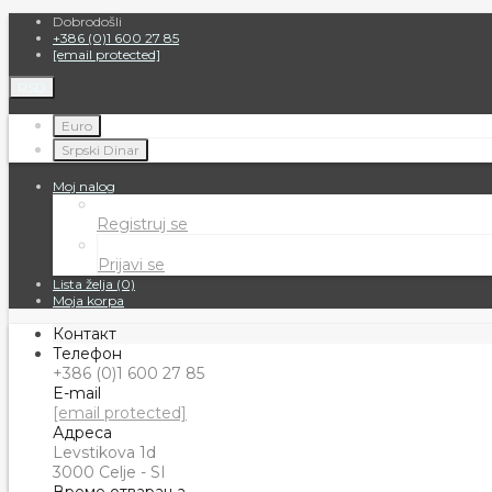
Dobrodošli
+386 (0)1 600 27 85
[email protected]
RSD
Euro
Srpski Dinar
Moj nalog
Registruj se
Prijavi se
Lista želja (0)
Moja korpa
Контакт
Телефон
+386 (0)1 600 27 85
E-mail
[email protected]
Адреса
Levstikova 1d
3000 Celje - SI