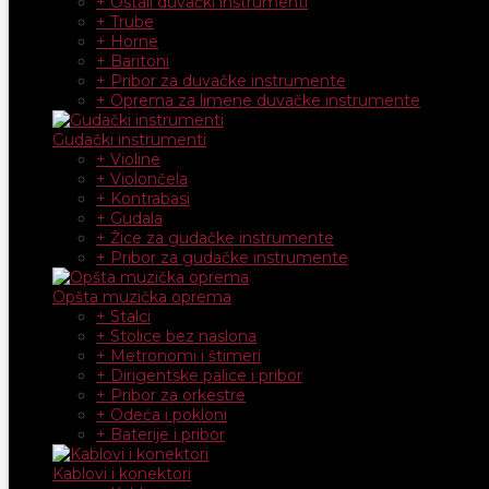
+ Ostali duvački instrumenti
+ Trube
+ Horne
+ Baritoni
+ Pribor za duvačke instrumente
+ Oprema za limene duvačke instrumente
Gudački instrumenti
+ Violine
+ Violončela
+ Kontrabasi
+ Gudala
+ Žice za gudačke instrumente
+ Pribor za gudačke instrumente
Opšta muzička oprema
+ Stalci
+ Stolice bez naslona
+ Metronomi i štimeri
+ Dirigentske palice i pribor
+ Pribor za orkestre
+ Odeća i pokloni
+ Baterije i pribor
Kablovi i konektori