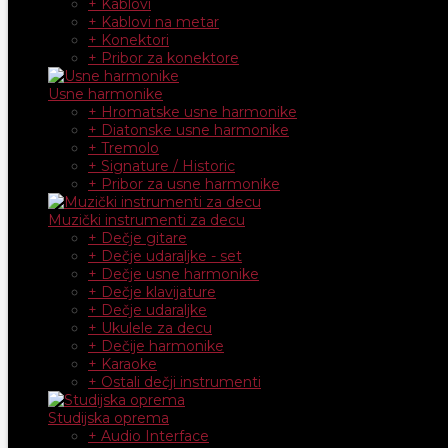
+ Kablovi
+ Kablovi na metar
+ Konektori
+ Pribor za konektore
Usne harmonike
+ Hromatske usne harmonike
+ Diatonske usne harmonike
+ Tremolo
+ Signature / Historic
+ Pribor za usne harmonike
Muzički instrumenti za decu
+ Dečje gitare
+ Dečje udaraljke - set
+ Dečje usne harmonike
+ Dečje klavijature
+ Dečje udaraljke
+ Ukulele za decu
+ Dečije harmonike
+ Karaoke
+ Ostali dečji instrumenti
Studijska oprema
+ Audio Interface