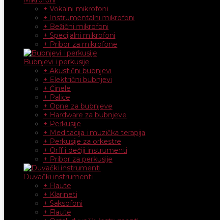
+ Vokalni mikrofoni
+ Instrumentalni mikrofoni
+ Bežični mikrofoni
+ Specijalni mikrofoni
+ Pribor za mikrofone
Bubnjevi i perkusije
+ Akustični bubnjevi
+ Električni bubnjevi
+ Činele
+ Palice
+ Opne za bubnjeve
+ Hardware za bubnjeve
+ Perkusije
+ Meditacija i muzička terapija
+ Perkusije za orkestre
+ Orff i dečiji instrumenti
+ Pribor za perkusije
Duvački instrumenti
+ Flaute
+ Klarineti
+ Saksofoni
+ Flaute