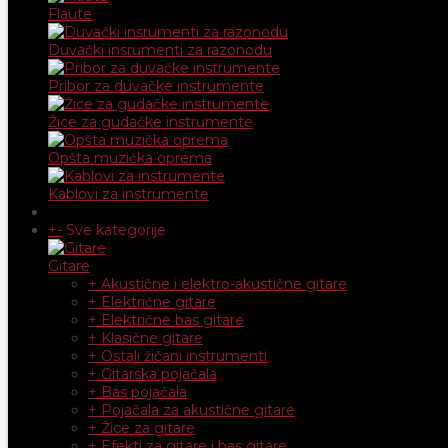
Flaute
Duvački insrumenti za razonodu
Pribor za duvačke instrumente
Žice za gudačke instrumente
Opšta muzička oprema
Kablovi za instrumente
+
-
Sve kategorije
Gitare
+ Akustične i elektro-akustične gitare
+ Električne gitare
+ Električne bas gitare
+ Klasične gitare
+ Ostali žičani instrumenti
+ Gitarska pojačala
+ Bas pojačala
+ Pojačala za akustične gitare
+ Žice za gitare
+ Efekti za gitare i bas gitare