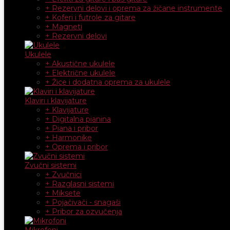
+ Rezervni delovi i oprema za žičane instrumente
+ Koferi i futrole za gitare
+ Magneti
+ Rezervni delovi
Ukulele
+ Akustične ukulele
+ Električne ukulele
+ Žice i dodatna oprema za ukulele
Klaviri i klavijature
+ Klavijature
+ Digitalna pianina
+ Piana i pribor
+ Harmonike
+ Oprema i pribor
Zvučni sistemi
+ Zvučnici
+ Razglasni sistemi
+ Miksete
+ Pojačivači - snagaši
+ Pribor za ozvučenja
Mikrofoni