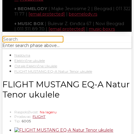
♦
BEOMELODY
| Majke Jevrosime 2 | Beograd | 011 322
11 77 |
[email protected]
|
beomelody.rs
♦
MUSIC BOX
| Bulevar Z. Đinđića 67 | Novi Beograd
| 011 311 89 70 |
[email protected]
|
music-box.rs
Enter search phase above...
Naslovna
Električne ukulele
Ostale Električne Ukulele
FLIGHT MUSTANG EQ-A Natur Tenor ukulele
FLIGHT MUSTANG EQ-A Natur
Tenor ukulele
Raspoloživost:
Na lageru
Prodavac:
FLIGHT
Tip:
6005