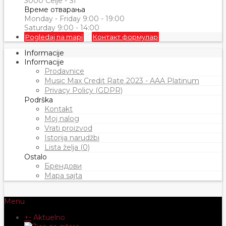
3000 Celje - SI
Време отварања
Monday - Friday 9:00 - 19:00
Saturday 9:00 - 14:00
Pogledaj na mapi
Контакт формулар
Informacije
Informacije
Prodavnice
Music Max Credit Rate 2023 - AAA Platinum
Privacy Policy (GDPR)
Podrška
Kontakt
Moj nalog
Vrati proizvod
Istorija narudžbi
Lista želja (0)
Ostalo
Брендови
Mapa sajta
Menu
+
-
Aktuelno