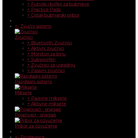
+ Futrole i koferi za bubnjeve
+ Practice Pads
+ Ostali bubnjarski pribor
+
-
Zvučni sistemi
Zvučnici
+ Bluetooth Zvučnici
+ Aktivni zvučnici
+ Monitori za binu
+ Subwooferi
+ Zvučnici za ugradnju
+ Pasivni zvučnici
Razglasni sistemi
Miksete
+ Pasivne miksete
+ Aktivne miksete
Pojačivači - snagaši
Pribor za ozvučenja
+
-
Prodavnice