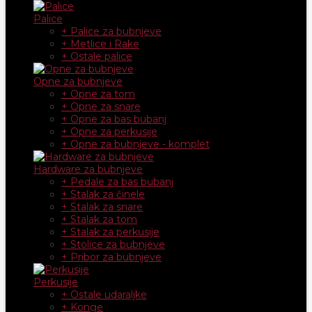
Palice
+ Palice za bubnjeve
+ Metlice i Rake
+ Ostale palice
Opne za bubnjeve
+ Opne za tom
+ Opne za snare
+ Opne za bas bubanj
+ Opne za perkusije
+ Opne za bubnjeve - komplet
Hardware za bubnjeve
+ Pedale za bas bubanj
+ Stalak za činele
+ Stalak za snare
+ Stalak za tom
+ Stalak za perkusije
+ Stolice za bubnjeve
+ Pribor za bubnjeve
Perkusije
+ Ostale udaraljke
+ Konge