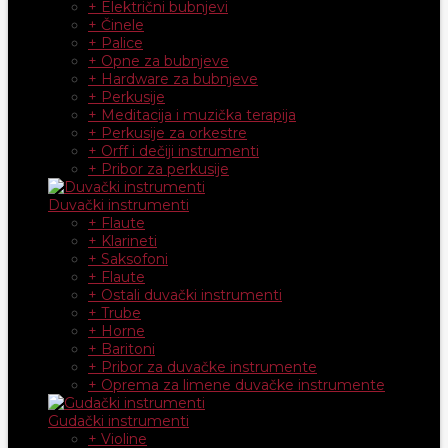
+ Električni bubnjevi
+ Činele
+ Palice
+ Opne za bubnjeve
+ Hardware za bubnjeve
+ Perkusije
+ Meditacija i muzička terapija
+ Perkusije za orkestre
+ Orff i dečiji instrumenti
+ Pribor za perkusije
Duvački instrumenti
+ Flaute
+ Klarineti
+ Saksofoni
+ Flaute
+ Ostali duvački instrumenti
+ Trube
+ Horne
+ Baritoni
+ Pribor za duvačke instrumente
+ Oprema za limene duvačke instrumente
Gudački instrumenti
+ Violine