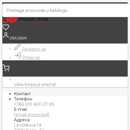
Moj nalog
Registruj se
Prijavi se
Vaša korpa je prazna!
Контакт
Телефон
+386 (0)1 600 27 85
E-mail
[email protected]
Адреса
Levstikova 1d