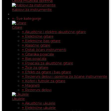
Opšta muzička oprema
Kablovi za instrumente
+
-
Sve kategorije
Gitare
+ Akustične i elektro-akustične gitare
+ Električne gitare
+ Električne bas gitare
+ Klasične gitare
+ Ostali žičani instrumenti
+ Gitarska pojačala
+ Bas pojačala
+ Pojačala za akustične gitare
+ Žice za gitare
+ Efekti za gitare i bas gitare
+ Rezervni delovi i oprema za žičane instrumente
+ Koferi i futrole za gitare
+ Magneti
+ Rezervni delovi
Ukulele
+ Akustične ukulele
+ Električne ukulele