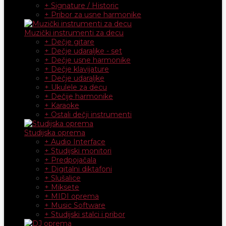
+ Signature / Historic
+ Pribor za usne harmonike
Muzički instrumenti za decu
+ Dečje gitare
+ Dečje udaraljke - set
+ Dečje usne harmonike
+ Dečje klavijature
+ Dečje udaraljke
+ Ukulele za decu
+ Dečije harmonike
+ Karaoke
+ Ostali dečji instrumenti
Studijska oprema
+ Audio Interface
+ Studijski monitori
+ Predpojačala
+ Digitalni diktafoni
+ Slušalice
+ Miksete
+ MIDI oprema
+ Music Software
+ Studijski stalci i pribor