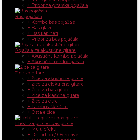
+ Pribor za gitarska pojačala
Bas pojačala
+ Kombo bas pojačala
+ Bas glave
+ Bas kabineti
+ Pribor za bas pojačala
Pojačala za akustične gitare
+ Akustična kombo pojačala
+ Akustična predpoajačala
Žice za gitare
+ Žice za akustične gitare
+ Žice za električne gitare
+ Žice za bas gitare
+ Žice za klasične gitare
+ Žice za citre
+ Tamburaške žice
+ Ostale žice
Efekti za gitare i bas gitare
+ Multi efekti
+ Distortion / Overdrive