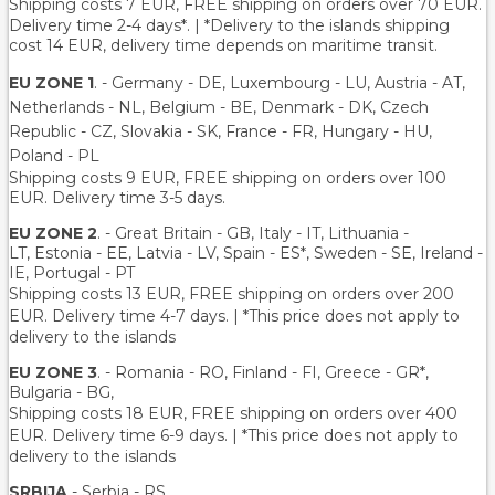
Shipping costs 7 EUR, FREE shipping on orders over
70
EUR.
Delivery time 2-4 days*. | *Delivery to the islands shipping
cost 14 EUR, delivery time depends on maritime transit.
EU ZONE 1
. - Germany - DE, Luxembourg - LU, Austria - AT,
Netherlands - NL, Belgium - BE, Denmark - DK, Czech
Republic - CZ, Slovakia - SK, France - FR, Hungary - HU,
Poland - PL
Shipping costs 9 EUR, FREE shipping on orders over 100
EUR. Delivery time 3-5 days.
EU ZONE 2
. - Great Britain - GB, Italy - IT, Lithuania -
LT, Estonia - EE, Latvia - LV, Spain - ES*, Sweden - SE, Ireland -
IE, Portugal - PT
Shipping costs 13 EUR
, FREE shipping on orders over 200
EUR.
Delivery time 4-7 days. | *This price does not apply to
delivery to the islands
EU ZONE 3
. - Romania - RO, Finland - FI, Greece - GR*,
Bulgaria - BG,
Shipping costs 18 EUR
, FREE shipping on orders over 400
EUR.
Delivery time 6-9 days. | *This price does not apply to
delivery to the islands
SRBIJA
- Serbia - RS