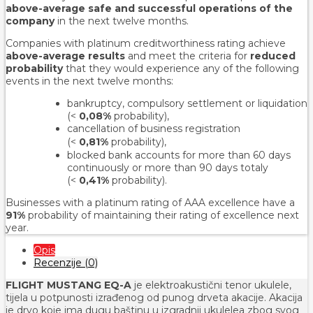
above-average safe and successful operations of the
company
in the next twelve months.
Companies with platinum creditworthiness rating achieve
above-average results
and meet the criteria for
reduced
probability
that they would experience any of the following
events in the next twelve months:
bankruptcy, compulsory settlement or liquidation
(<
0,08%
probability),
cancellation of business registration
(<
0,81%
probability
),
blocked bank accounts for more than 60 days
continuously or more than 90 days totaly
(<
0,41%
probability).
Businesses with a platinum rating of AAA excellence have a
91%
probability of maintaining their rating of excellence next
year.
Opis
Recenzije (0)
FLIGHT MUSTANG EQ-A
je elektroakustični tenor ukulele,
tijela u potpunosti izrađenog od punog drveta akacije. Akacija
je drvo koje ima dugu baštinu u izgradnji ukulelea zbog svog