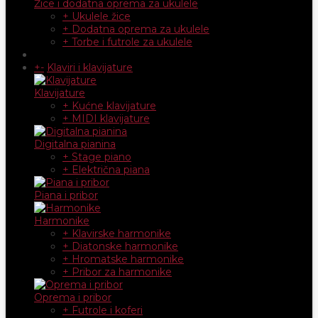
Žice i dodatna oprema za ukulele
+ Ukulele žice
+ Dodatna oprema za ukulele
+ Torbe i futrole za ukulele
+
-
Klaviri i klavijature
Klavijature
+ Kućne klavijature
+ MIDI klavijature
Digitalna pianina
+ Stage piano
+ Električna piana
Piana i pribor
Harmonike
+ Klavirske harmonike
+ Diatonske harmonike
+ Hromatske harmonike
+ Pribor za harmonike
Oprema i pribor
+ Futrole i koferi