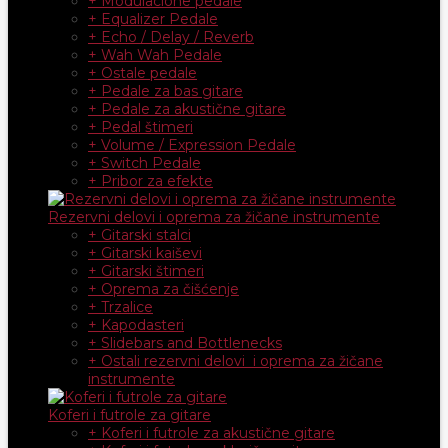
+ Modulacione pedale
+ Equalizer Pedale
+ Echo / Delay / Reverb
+ Wah Wah Pedale
+ Ostale pedale
+ Pedale za bas gitare
+ Pedale za akustične gitare
+ Pedal štimeri
+ Volume / Expression Pedale
+ Switch Pedale
+ Pribor za efekte
Rezervni delovi i oprema za žičane instrumente
+ Gitarski stalci
+ Gitarski kaiševi
+ Gitarski štimeri
+ Oprema za čišćenje
+ Trzalice
+ Kapodasteri
+ Slidebars and Bottlenecks
+ Ostali rezervni delovi i oprema za žičane
instrumente
Koferi i futrole za gitare
+ Koferi i futrole za akustične gitare