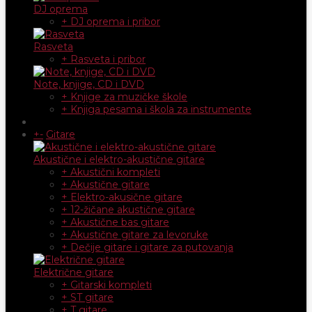
DJ oprema
+ DJ oprema i pribor
Rasveta
+ Rasveta i pribor
Note, knjige, CD i DVD
+ Knjige za muzičke škole
+ Knjiga pesama i škola za instrumente
+
-
Gitare
Akustične i elektro-akustične gitare
+ Akustični kompleti
+ Akustične gitare
+ Elektro-akusične gitare
+ 12-žičane akustične gitare
+ Akustične bas gitare
+ Akustične gitare za levoruke
+ Dečije gitare i gitare za putovanja
Električne gitare
+ Gitarski kompleti
+ ST gitare
+ T gitare