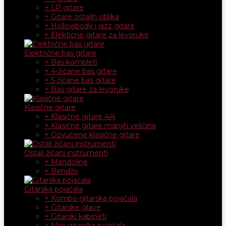
+ LP gitare
+ Gitare ostalih oblika
+ Hollowbody i jazz gitare
+ Elekticne gitare za levoruke
Električne bas gitare
+ Bas kompleti
+ 4-žičane bas gitare
+ 5-žičane bas gitare
+ Bas gitare za levoruke
Klasične gitare
+ Klasične gitare 4/4
+ Klasične gitare manjih veličina
+ Ozvučene klasične gitare
Ostali žičani instrumenti
+ Mandoline
+ Bendžo
Gitarska pojačala
+ Kombo gitarska pojačala
+ Gitarske glave
+ Gitarski kabineti
+ Mini gitarska pojačala