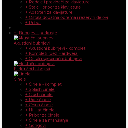
+ Pedale i prekidači za klaviature
+ Stalci i pribor za klavijature
+ Adapteri za klavijature
+ Ostala dodatna oprema i rezervni delovi
+ Pribor
+
-
Bubnjevi i perkusije
Akustični bubnjevi
+ Akustični bubnjevi - kompleti
+ Kompleti (bez Hardwera)
+ Ostali pojedinačni bubnjevi
Električni bubnjevi
Činele
+ Činele - komplet
+ Splash činele
+ Crash činele
+ Ride činele
+ China činele
+ Hi Hat činele
+ Pribor za činele
+ Činele za marširanje
+ Gongovi