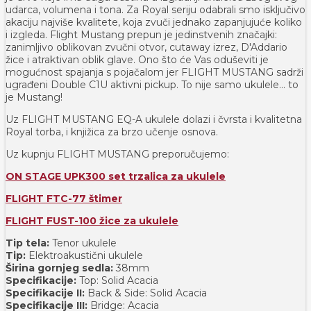
udarca, volumena i tona. Za Royal seriju odabrali smo isključivo
akaciju najviše kvalitete, koja zvuči jednako zapanjujuće koliko
i izgleda. Flight Mustang prepun je jedinstvenih značajki:
zanimljivo oblikovan zvučni otvor, cutaway izrez, D'Addario
žice i atraktivan oblik glave. Ono što će Vas oduševiti je
mogućnost spajanja s pojačalom jer FLIGHT MUSTANG sadrži
ugrađeni Double C1U aktivni pickup. To nije samo ukulele... to
je Mustang!
Uz FLIGHT MUSTANG EQ-A ukulele dolazi i čvrsta i kvalitetna
Royal torba, i knjižica za brzo učenje osnova.
Uz kupnju FLIGHT MUSTANG preporučujemo:
ON STAGE UPK300 set trzalica za ukulele
FLIGHT FTC-77 štimer
FLIGHT FUST-100 žice za ukulele
Tip tela:
Tenor ukulele
Tip:
Elektroakustični ukulele
Širina gornjeg sedla:
38mm
Specifikacije:
Top: Solid Acacia
Specifikacije II:
Back & Side: Solid Acacia
Specifikacije III:
Bridge: Acacia