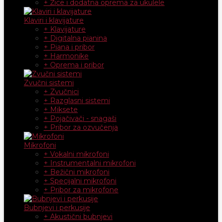
+ Žice i dodatna oprema za ukulele
Klaviri i klavijature
+ Klavijature
+ Digitalna pianina
+ Piana i pribor
+ Harmonike
+ Oprema i pribor
Zvučni sistemi
+ Zvučnici
+ Razglasni sistemi
+ Miksete
+ Pojačivači - snagaši
+ Pribor za ozvučenja
Mikrofoni
+ Vokalni mikrofoni
+ Instrumentalni mikrofoni
+ Bežični mikrofoni
+ Specijalni mikrofoni
+ Pribor za mikrofone
Bubnjevi i perkusije
+ Akustični bubnjevi