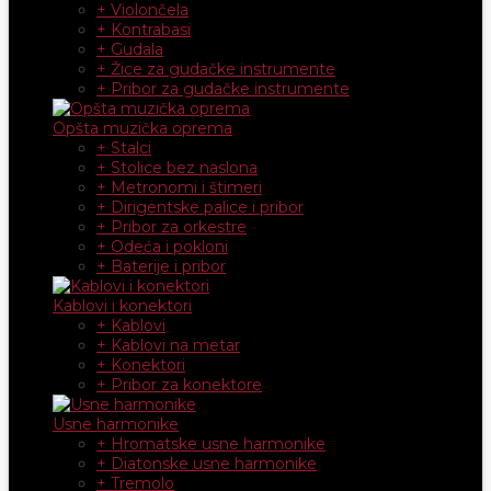
+ Violončela
+ Kontrabasi
+ Gudala
+ Žice za gudačke instrumente
+ Pribor za gudačke instrumente
Opšta muzička oprema
+ Stalci
+ Stolice bez naslona
+ Metronomi i štimeri
+ Dirigentske palice i pribor
+ Pribor za orkestre
+ Odeća i pokloni
+ Baterije i pribor
Kablovi i konektori
+ Kablovi
+ Kablovi na metar
+ Konektori
+ Pribor za konektore
Usne harmonike
+ Hromatske usne harmonike
+ Diatonske usne harmonike
+ Tremolo