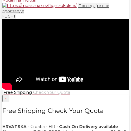
Podeli na Twitter
Погледајте све
производе
FLIGHT
Free Shipping
Check Your Quota
×
Free Shipping Check Your Quota
HRVATSKA
- Croatia - HR -
Cash On Delivery available