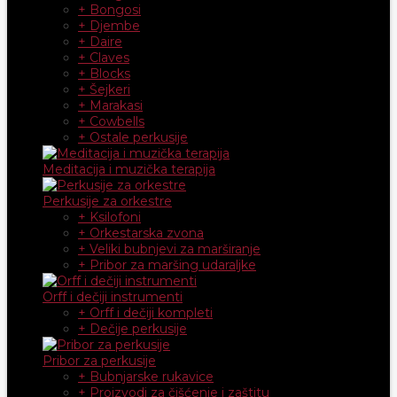
+ Bongosi
+ Djembe
+ Daire
+ Claves
+ Blocks
+ Šejkeri
+ Marakasi
+ Cowbells
+ Ostale perkusije
Meditacija i muzička terapija
Perkusije za orkestre
+ Ksilofoni
+ Orkestarska zvona
+ Veliki bubnjevi za marširanje
+ Pribor za maršing udaraljke
Orff i dečiji instrumenti
+ Orff i dečiji kompleti
+ Dečije perkusije
Pribor za perkusije
+ Bubnjarske rukavice
+ Proizvodi za čišćenje i zaštitu