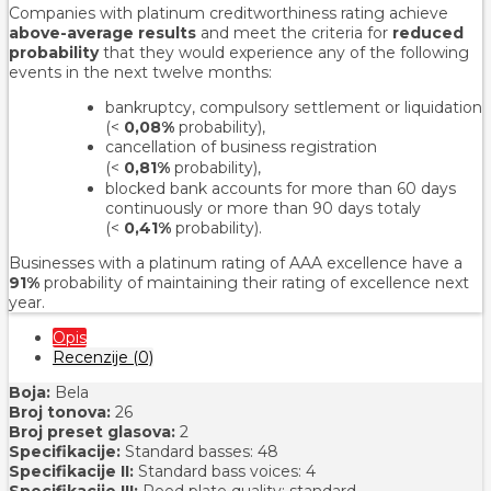
Companies with platinum creditworthiness rating achieve
above-average results
and meet the criteria for
reduced
probability
that they would experience any of the following
events in the next twelve months:
bankruptcy, compulsory settlement or liquidation
(<
0,08%
probability),
cancellation of business registration
(<
0,81%
probability
),
blocked bank accounts for more than 60 days
continuously or more than 90 days totaly
(<
0,41%
probability).
Businesses with a platinum rating of AAA excellence have a
91%
probability of maintaining their rating of excellence next
year.
Opis
Recenzije (0)
Boja:
Bela
Broj tonova:
26
Broj preset glasova:
2
Specifikacije:
Standard basses: 48
Specifikacije II:
Standard bass voices: 4
Specifikacije III:
Reed plate quality: standard