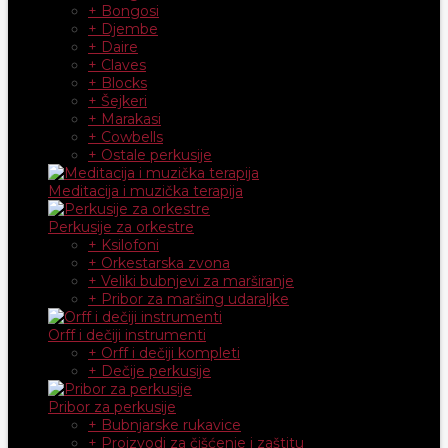
+ Bongosi
+ Djembe
+ Daire
+ Claves
+ Blocks
+ Šejkeri
+ Marakasi
+ Cowbells
+ Ostale perkusije
Meditacija i muzička terapija
Perkusije za orkestre
+ Ksilofoni
+ Orkestarska zvona
+ Veliki bubnjevi za marširanje
+ Pribor za maršing udaraljke
Orff i dečiji instrumenti
+ Orff i dečiji kompleti
+ Dečije perkusije
Pribor za perkusije
+ Bubnjarske rukavice
+ Proizvodi za čišćenje i zaštitu