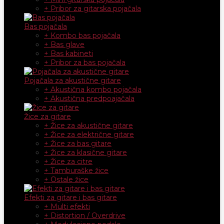
+ Pribor za gitarska pojačala
Bas pojačala
+ Kombo bas pojačala
+ Bas glave
+ Bas kabineti
+ Pribor za bas pojačala
Pojačala za akustične gitare
+ Akustična kombo pojačala
+ Akustična predpoajačala
Žice za gitare
+ Žice za akustične gitare
+ Žice za električne gitare
+ Žice za bas gitare
+ Žice za klasične gitare
+ Žice za citre
+ Tamburaške žice
+ Ostale žice
Efekti za gitare i bas gitare
+ Multi efekti
+ Distortion / Overdrive