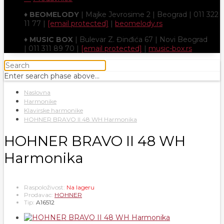
♦
BEOMELODY
| Majke Jevrosime 2 | Beograd | 011 322
11 77 |
[email protected]
|
beomelody.rs
♦
MUSIC BOX
| Bulevar Z. Đinđića 67 | Novi Beograd
| 011 311 89 70 |
[email protected]
|
music-box.rs
Enter search phase above...
Naslovna
Harmonike
Klavirske harmonike
HOHNER BRAVO II 48 WH Harmonika
HOHNER BRAVO II 48 WH
Harmonika
Raspoloživost:
Na lageru
Prodavac:
HOHNER
Tip:
A16512