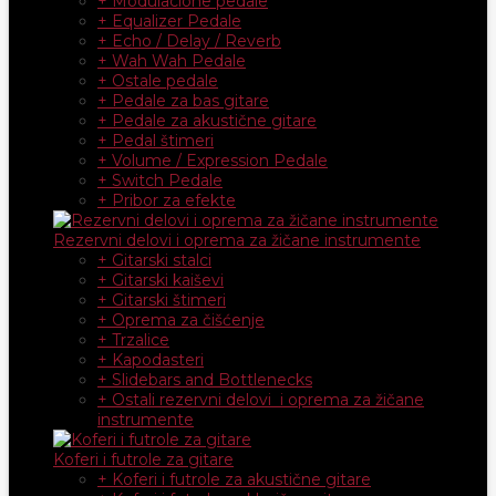
+ Modulacione pedale
+ Equalizer Pedale
+ Echo / Delay / Reverb
+ Wah Wah Pedale
+ Ostale pedale
+ Pedale za bas gitare
+ Pedale za akustične gitare
+ Pedal štimeri
+ Volume / Expression Pedale
+ Switch Pedale
+ Pribor za efekte
Rezervni delovi i oprema za žičane instrumente
+ Gitarski stalci
+ Gitarski kaiševi
+ Gitarski štimeri
+ Oprema za čišćenje
+ Trzalice
+ Kapodasteri
+ Slidebars and Bottlenecks
+ Ostali rezervni delovi i oprema za žičane
instrumente
Koferi i futrole za gitare
+ Koferi i futrole za akustične gitare