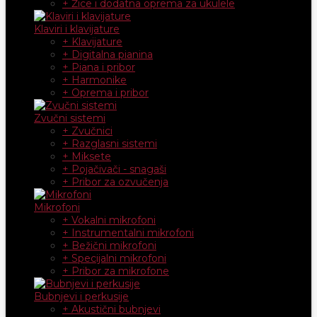
+ Žice i dodatna oprema za ukulele
Klaviri i klavijature
+ Klavijature
+ Digitalna pianina
+ Piana i pribor
+ Harmonike
+ Oprema i pribor
Zvučni sistemi
+ Zvučnici
+ Razglasni sistemi
+ Miksete
+ Pojačivači - snagaši
+ Pribor za ozvučenja
Mikrofoni
+ Vokalni mikrofoni
+ Instrumentalni mikrofoni
+ Bežični mikrofoni
+ Specijalni mikrofoni
+ Pribor za mikrofone
Bubnjevi i perkusije
+ Akustični bubnjevi