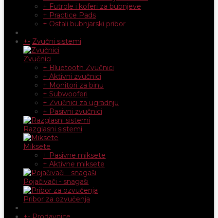
+ Futrole i koferi za bubnjeve
+ Practice Pads
+ Ostali bubnjarski pribor
+
-
Zvučni sistemi
Zvučnici
+ Bluetooth Zvučnici
+ Aktivni zvučnici
+ Monitori za binu
+ Subwooferi
+ Zvučnici za ugradnju
+ Pasivni zvučnici
Razglasni sistemi
Miksete
+ Pasivne miksete
+ Aktivne miksete
Pojačivači - snagaši
Pribor za ozvučenja
+
-
Prodavnice