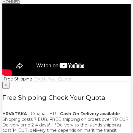
HOHNER
Free Shipping
Check Your Quota
×
Free Shipping Check Your Quota
HRVATSKA
- Croatia - HR -
Cash On Delivery available
Shipping costs 7 EUR, FREE shipping on orders over
70
EUR.
Delivery time 2-4 days*. | *Delivery to the islands shipping
cost 14 EUR, delivery time depends on maritime transit.