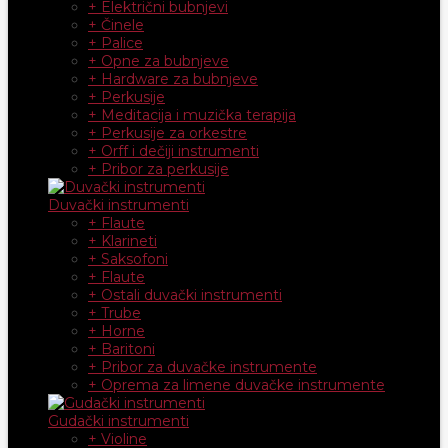
+ Električni bubnjevi
+ Činele
+ Palice
+ Opne za bubnjeve
+ Hardware za bubnjeve
+ Perkusije
+ Meditacija i muzička terapija
+ Perkusije za orkestre
+ Orff i dečiji instrumenti
+ Pribor za perkusije
Duvački instrumenti
+ Flaute
+ Klarineti
+ Saksofoni
+ Flaute
+ Ostali duvački instrumenti
+ Trube
+ Horne
+ Baritoni
+ Pribor za duvačke instrumente
+ Oprema za limene duvačke instrumente
Gudački instrumenti
+ Violine