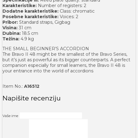
Karakteristike:
Number of registers: 2
Dodatne karakteristike:
Class: chromatic
Posebne karakteristike:
Voices: 2
Pribor:
Standard straps, Gigbag
Visina:
31 cm
Dubina:
18.5 cm
Težina:
4.9 kg
THE SMALL BEGINNER’S ACCORDION
The Bravo II 48 might be the smallest of the Bravo Series,
but it’s just as powerful as its bigger counterparts. A perfect
companion especially for small learners, the Bravo II 48 is
your entrance into the world of accordions
Item No.:
A16512
Napišite recenziju
Vaše ime