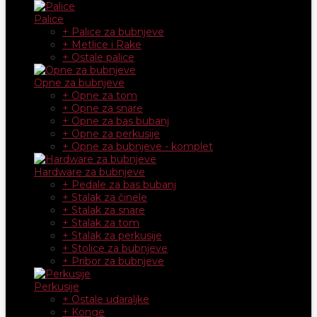
Palice
+ Palice za bubnjeve
+ Metlice i Rake
+ Ostale palice
Opne za bubnjeve
+ Opne za tom
+ Opne za snare
+ Opne za bas bubanj
+ Opne za perkusije
+ Opne za bubnjeve - komplet
Hardware za bubnjeve
+ Pedale za bas bubanj
+ Stalak za činele
+ Stalak za snare
+ Stalak za tom
+ Stalak za perkusije
+ Stolice za bubnjeve
+ Pribor za bubnjeve
Perkusije
+ Ostale udaraljke
+ Konge