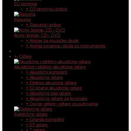
DJ oprema
+ DJ oprema i pribor
Rasveta
+ Rasveta i pribor
Note, knjige, CD i DVD
+ Knjige za muzičke škole
+ Knjiga pesama i škola za instrumente
+
-
Gitare
Akustične i elektro-akustične gitare
+ Akustični kompleti
+ Akustične gitare
+ Elektro-akusične gitare
+ 12-žičane akustične gitare
+ Akustične bas gitare
+ Akustične gitare za levoruke
+ Dečije gitare i gitare za putovanja
Električne gitare
+ Gitarski kompleti
+ ST gitare
+ T gitare