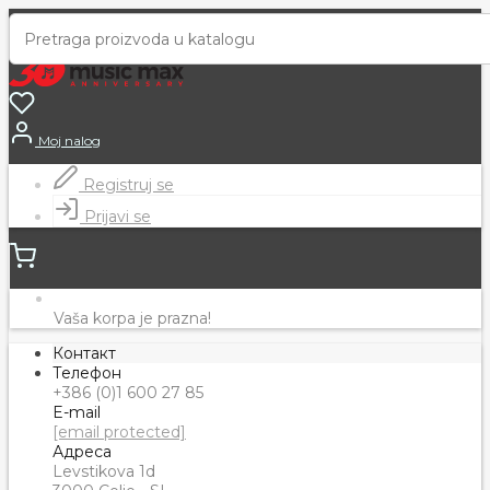
Moj nalog
Registruj se
Prijavi se
Vaša korpa je prazna!
Контакт
Телефон
+386 (0)1 600 27 85
E-mail
[email protected]
Адреса
Levstikova 1d