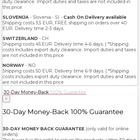
duty clearance. Import duties and taxes are not included in
this price
SLOVENIJA
- Slovenia - SI -
Cash On Delivery available
Shipping costs 3,5 EUR, FREE shipping on orders over 40
EUR. Delivery time 2-3 days.
SWITZERLAND
- CH
Shipping costs 45 EUR. Delivery time 4-6 days. | *Shipping
costs includes export duty clearance. Import duties and taxes
are not included in this price
NORWAY
- NO
Shipping costs 50 EUR. Delivery time 6-9 days. | *Shipping
costs includes export duty clearance. Import duties and taxes
are not included in this price
30-Day Money-Back
100% Guarantee
×
30-Day Money-Back 100% Guarantee
30-DAY MONEY BACK GUARANTEE
(only valid for online
orders):
The buyer has the right to return the products within 30 days.