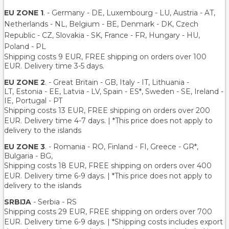
EU ZONE 1
. - Germany - DE, Luxembourg - LU, Austria - AT,
Netherlands - NL, Belgium - BE, Denmark - DK, Czech
Republic - CZ, Slovakia - SK, France - FR, Hungary - HU,
Poland - PL
Shipping costs 9 EUR, FREE shipping on orders over 100
EUR. Delivery time 3-5 days.
EU ZONE 2
. - Great Britain - GB, Italy - IT, Lithuania -
LT, Estonia - EE, Latvia - LV, Spain - ES*, Sweden - SE, Ireland -
IE, Portugal - PT
Shipping costs 13 EUR
, FREE shipping on orders over 200
EUR.
Delivery time 4-7 days. | *This price does not apply to
delivery to the islands
EU ZONE 3
. - Romania - RO, Finland - FI, Greece - GR*,
Bulgaria - BG,
Shipping costs 18 EUR
, FREE shipping on orders over 400
EUR.
Delivery time 6-9 days. | *This price does not apply to
delivery to the islands
SRBIJA
- Serbia - RS
Shipping costs 29 EUR,
FREE shipping on orders over 700
EUR
. Delivery time 6-9 days. | *Shipping costs includes export