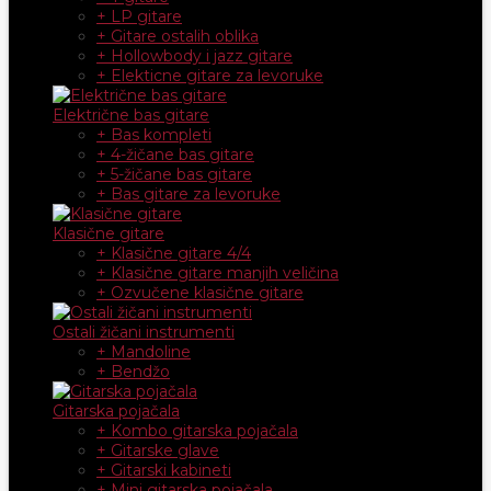
+ LP gitare
+ Gitare ostalih oblika
+ Hollowbody i jazz gitare
+ Elekticne gitare za levoruke
Električne bas gitare
+ Bas kompleti
+ 4-žičane bas gitare
+ 5-žičane bas gitare
+ Bas gitare za levoruke
Klasične gitare
+ Klasične gitare 4/4
+ Klasične gitare manjih veličina
+ Ozvučene klasične gitare
Ostali žičani instrumenti
+ Mandoline
+ Bendžo
Gitarska pojačala
+ Kombo gitarska pojačala
+ Gitarske glave
+ Gitarski kabineti
+ Mini gitarska pojačala