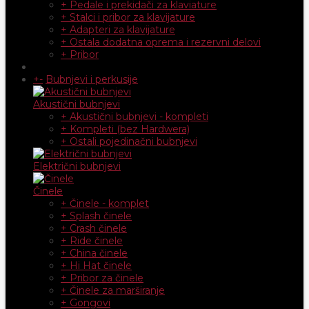
+ Pedale i prekidači za klaviature
+ Stalci i pribor za klavijature
+ Adapteri za klavijature
+ Ostala dodatna oprema i rezervni delovi
+ Pribor
+
-
Bubnjevi i perkusije
Akustični bubnjevi
+ Akustični bubnjevi - kompleti
+ Kompleti (bez Hardwera)
+ Ostali pojedinačni bubnjevi
Električni bubnjevi
Činele
+ Činele - komplet
+ Splash činele
+ Crash činele
+ Ride činele
+ China činele
+ Hi Hat činele
+ Pribor za činele
+ Činele za marširanje
+ Gongovi