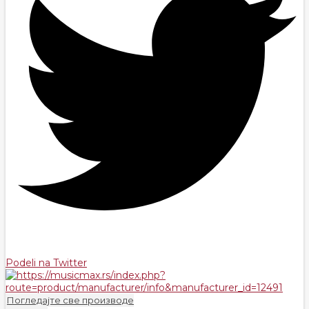
Podeli na Twitter
Погледајте све производе