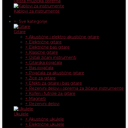
Opšta muzička oprema
Kablovi za instrumente
+
-
Sve kategorije
Gitare
+ Akustične i elektro-akustične gitare
+ Električne gitare
+ Električne bas gitare
+ Klasične gitare
+ Ostali žičani instrumenti
+ Gitarska pojačala
+ Bas pojačala
+ Pojačala za akustične gitare
+ Žice za gitare
+ Efekti za gitare i bas gitare
+ Rezervni delovi i oprema za žičane instrumente
+ Koferi i futrole za gitare
+ Magneti
+ Rezervni delovi
Ukulele
+ Akustične ukulele
+ Električne ukulele