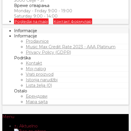
3000 Celje - SI
Време отварања
Monday - Friday 9:00 - 19:00
Saturday 9:00 - 14:00
Pogledaj na mapi
Контакт формулар
Informacije
Informacije
Prodavnice
Music Max Credit Rate 2023 - AAA Platinum
Privacy Policy (GDPR)
Podrška
Kontakt
Moj nalog
Vrati proizvod
Istorija narudžbi
Lista želja (0)
Ostalo
Брендови
Mapa sajta
Menu
+
-
Aktuelno