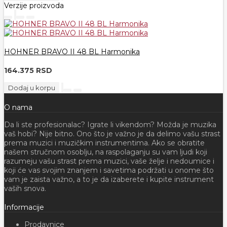
Verzije proizvoda
HOHNER BRAVO II 48 BL Harmonika
164.375 RSD
Dodaj u korpu
O nama
Da li ste profesionalac? Igrate li vikendom? Možda je muzika
vaš hobi? Nije bitno. Ono što je važno je da delimo vašu strast
prema muzici i muzičkim instrumentima. Ako se obratite
našem stručnom osoblju, na raspolaganju su vam ljudi koji
razumeju vašu strast prema muzici, vaše želje i nedoumice i
koji će vas svojim znanjem i savetima podržati u onome što
vam je zaista važno, a to je da izaberete i kupite instrument
vaših snova.
Informacije
Prodavnice