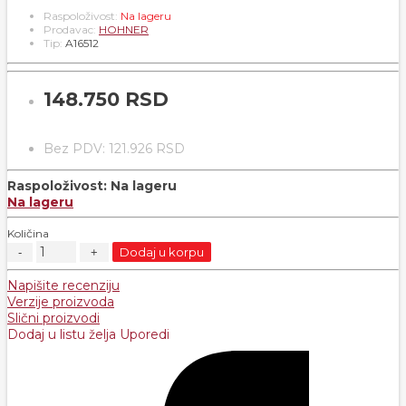
Raspoloživost:
Na lageru
Prodavac:
HOHNER
Tip:
A16512
148.750 RSD
Bez PDV: 121.926 RSD
Raspoloživost:
Na lageru
Na lageru
Količina
Dodaj u korpu
Napišite recenziju
Verzije proizvoda
Slični proizvodi
Dodaj u listu želja
Uporedi