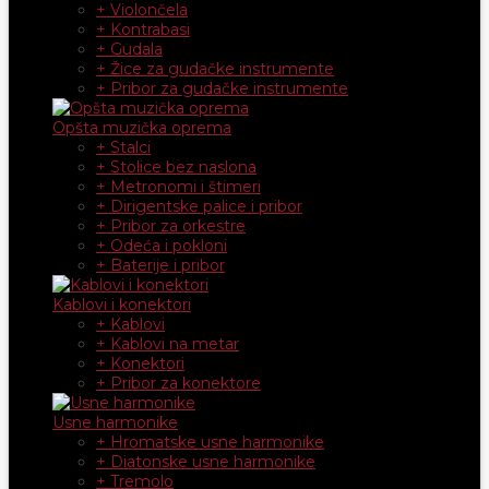
+ Violončela
+ Kontrabasi
+ Gudala
+ Žice za gudačke instrumente
+ Pribor za gudačke instrumente
Opšta muzička oprema
+ Stalci
+ Stolice bez naslona
+ Metronomi i štimeri
+ Dirigentske palice i pribor
+ Pribor za orkestre
+ Odeća i pokloni
+ Baterije i pribor
Kablovi i konektori
+ Kablovi
+ Kablovi na metar
+ Konektori
+ Pribor za konektore
Usne harmonike
+ Hromatske usne harmonike
+ Diatonske usne harmonike
+ Tremolo