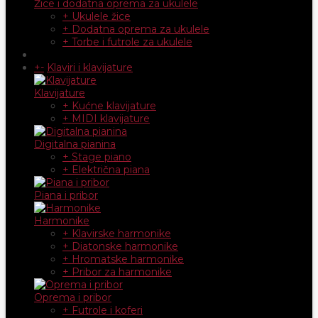
Žice i dodatna oprema za ukulele
+ Ukulele žice
+ Dodatna oprema za ukulele
+ Torbe i futrole za ukulele
+
-
Klaviri i klavijature
Klavijature
+ Kućne klavijature
+ MIDI klavijature
Digitalna pianina
+ Stage piano
+ Električna piana
Piana i pribor
Harmonike
+ Klavirske harmonike
+ Diatonske harmonike
+ Hromatske harmonike
+ Pribor za harmonike
Oprema i pribor
+ Futrole i koferi