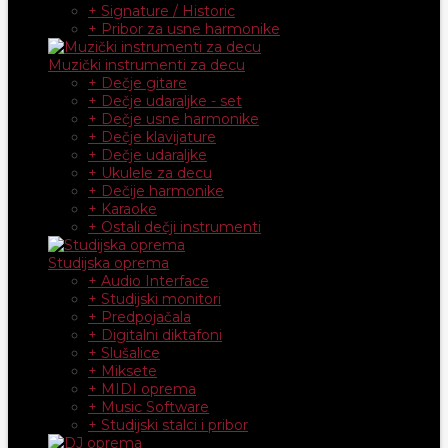
+ Signature / Historic
+ Pribor za usne harmonike
Muzički instrumenti za decu
+ Dečje gitare
+ Dečje udaraljke - set
+ Dečje usne harmonike
+ Dečje klavijature
+ Dečje udaraljke
+ Ukulele za decu
+ Dečije harmonike
+ Karaoke
+ Ostali dečji instrumenti
Studijska oprema
+ Audio Interface
+ Studijski monitori
+ Predpojačala
+ Digitalni diktafoni
+ Slušalice
+ Miksete
+ MIDI oprema
+ Music Software
+ Studijski stalci i pribor