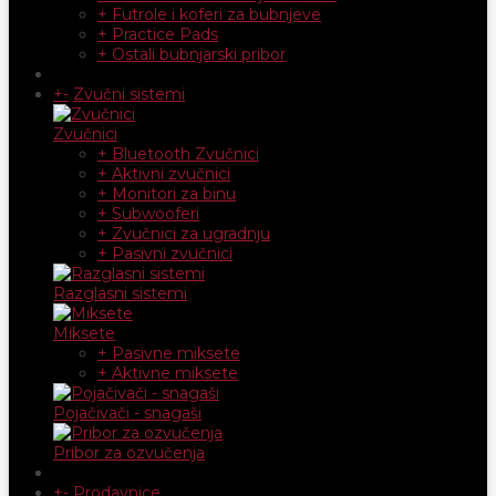
+ Futrole i koferi za bubnjeve
+ Practice Pads
+ Ostali bubnjarski pribor
+
-
Zvučni sistemi
Zvučnici
+ Bluetooth Zvučnici
+ Aktivni zvučnici
+ Monitori za binu
+ Subwooferi
+ Zvučnici za ugradnju
+ Pasivni zvučnici
Razglasni sistemi
Miksete
+ Pasivne miksete
+ Aktivne miksete
Pojačivači - snagaši
Pribor za ozvučenja
+
-
Prodavnice