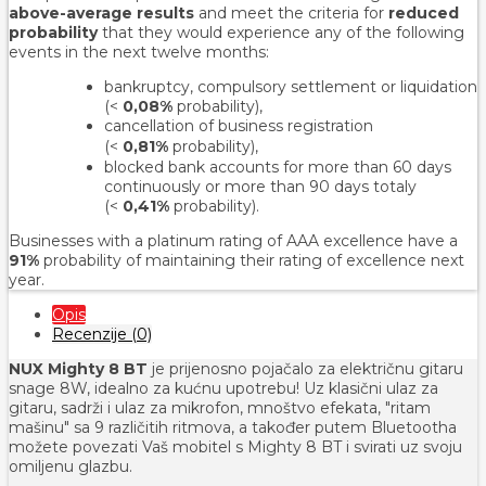
above-average results
and meet the criteria for
reduced
probability
that they would experience any of the following
events in the next twelve months:
bankruptcy, compulsory settlement or liquidation
(<
0,08%
probability),
cancellation of business registration
(<
0,81%
probability
),
blocked bank accounts for more than 60 days
continuously or more than 90 days totaly
(<
0,41%
probability).
Businesses with a platinum rating of AAA excellence have a
91%
probability of maintaining their rating of excellence next
year.
Opis
Recenzije (0)
NUX Mighty 8 BT
je prijenosno pojačalo za električnu gitaru
snage 8W, idealno za kućnu upotrebu! Uz klasični ulaz za
gitaru, sadrži i ulaz za mikrofon, mnoštvo efekata, "ritam
mašinu" sa 9 različitih ritmova, a također putem Bluetootha
možete povezati Vaš mobitel s Mighty 8 BT i svirati uz svoju
omiljenu glazbu.