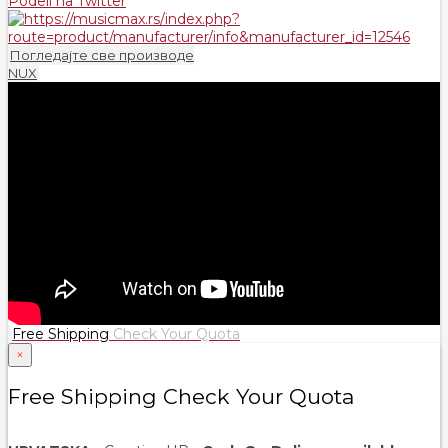
Podeli na Twitter
Погледајте све производе
NUX
Free Shipping
Check Your Quota
×
Free Shipping Check Your Quota