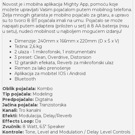
Novost je i mobilna aplikacija Mighty App, pomoću koje
možete upravljati Vašim pojačalom putem mobilnog telefona.
Želja mnogih gitarista je mobilno pojačalo za gitaru, a upravo
su to tvorci 8 BT pojačala imali na umu. Pojačalo se može
napajati putem adaptera (priložen u set) ili 8 AA baterija (nisu
u setu), nudeći mobilnost u najboljem mogućem izdanju!
Dimenzije: 240mm x 166mm x 220mm (D x Š x V)
Težina: 2,6 kg
2 ulaza - 1 mikrofonski, 1 instrumentalni
3 preset: Clean, Overdrive, Distorsion
12 gitarskih efekata, Reverb za mikrofonski ulaz
Remen za lako prenošenje
Aplikacija za mobitel IOS i Android
Bluetooth
Oblik pojačala:
Kombo
Tip pojačala:
Modeling
Predpojačalo:
Digtalna
Jačina pojačala:
Tranzistorska
Kanali:
Tro kanalni
Efekti:
Modulacija, Delay/Reverb
Effects Loop:
Da
Zvučnik:
8 Watt, 6.5" Speaker
Kontrole:
Tone, Level and Modulation / Delay Level Controls