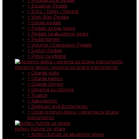
+ Modulacione pedale
+ Equalizer Pedale
+ Echo / Delay / Reverb
+ Wah Wah Pedale
+ Ostale pedale
+ Pedale za bas gitare
+ Pedale za akustične gitare
+ Pedal štimeri
+ Volume / Expression Pedale
+ Switch Pedale
+ Pribor za efekte
Rezervni delovi i oprema za žičane instrumente
+ Gitarski stalci
+ Gitarski kaiševi
+ Gitarski štimeri
+ Oprema za čišćenje
+ Trzalice
+ Kapodasteri
+ Slidebars and Bottlenecks
+ Ostali rezervni delovi i oprema za žičane
instrumente
Koferi i futrole za gitare
+ Koferi i futrole za akustične gitare