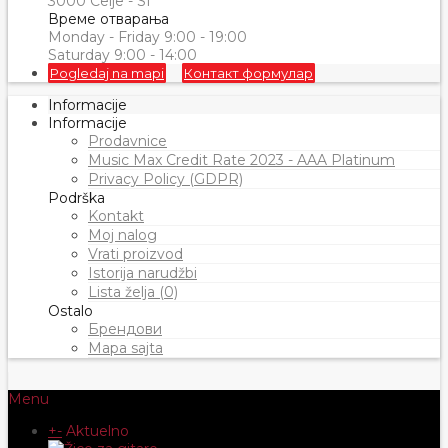
3000 Celje - SI
Време отварања
Monday - Friday 9:00 - 19:00
Saturday 9:00 - 14:00
Pogledaj na mapi
Контакт формулар
Informacije
Informacije
Prodavnice
Music Max Credit Rate 2023 - AAA Platinum
Privacy Policy (GDPR)
Podrška
Kontakt
Moj nalog
Vrati proizvod
Istorija narudžbi
Lista želja (0)
Ostalo
Брендови
Mapa sajta
Menu
+
-
Aktuelno