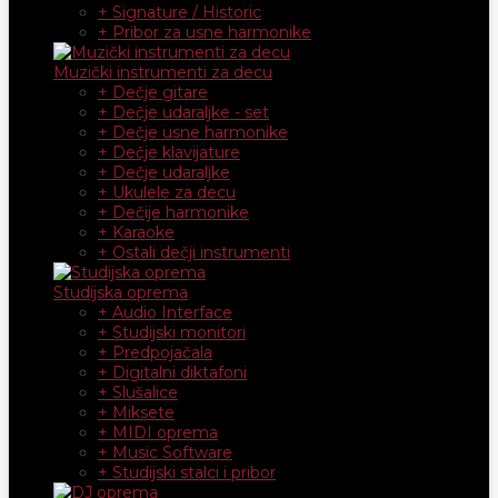
+ Signature / Historic
+ Pribor za usne harmonike
Muzički instrumenti za decu
+ Dečje gitare
+ Dečje udaraljke - set
+ Dečje usne harmonike
+ Dečje klavijature
+ Dečje udaraljke
+ Ukulele za decu
+ Dečije harmonike
+ Karaoke
+ Ostali dečji instrumenti
Studijska oprema
+ Audio Interface
+ Studijski monitori
+ Predpojačala
+ Digitalni diktafoni
+ Slušalice
+ Miksete
+ MIDI oprema
+ Music Software
+ Studijski stalci i pribor