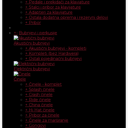
+ Pedale i prekidači za klaviature
+ Stalci i pribor za klavijature
+ Adapteri za klavijature
+ Ostala dodatna oprema i rezervni delovi
+ Pribor
+
-
Bubnjevi i perkusije
Akustični bubnjevi
+ Akustični bubnjevi - kompleti
+ Kompleti (bez Hardwera)
+ Ostali pojedinačni bubnjevi
Električni bubnjevi
Činele
+ Činele - komplet
+ Splash činele
+ Crash činele
+ Ride činele
+ China činele
+ Hi Hat činele
+ Pribor za činele
+ Činele za marširanje
+ Gongovi