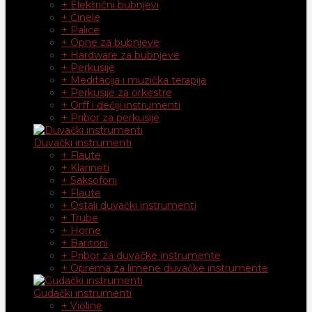
+ Električni bubnjevi
+ Činele
+ Palice
+ Opne za bubnjeve
+ Hardware za bubnjeve
+ Perkusije
+ Meditacija i muzička terapija
+ Perkusije za orkestre
+ Orff i dečiji instrumenti
+ Pribor za perkusije
Duvački instrumenti
+ Flaute
+ Klarineti
+ Saksofoni
+ Flaute
+ Ostali duvački instrumenti
+ Trube
+ Horne
+ Baritoni
+ Pribor za duvačke instrumente
+ Oprema za limene duvačke instrumente
Gudački instrumenti
+ Violine