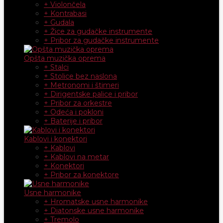
+ Violončela
+ Kontrabasi
+ Gudala
+ Žice za gudačke instrumente
+ Pribor za gudačke instrumente
Opšta muzička oprema
+ Stalci
+ Stolice bez naslona
+ Metronomi i štimeri
+ Dirigentske palice i pribor
+ Pribor za orkestre
+ Odeća i pokloni
+ Baterije i pribor
Kablovi i konektori
+ Kablovi
+ Kablovi na metar
+ Konektori
+ Pribor za konektore
Usne harmonike
+ Hromatske usne harmonike
+ Diatonske usne harmonike
+ Tremolo