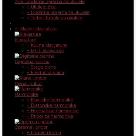
Žice i dodatna oprema za ukulele
+ Ukulele žice
+ Dodatna oprema za ukulele
+ Torbe i futrole za ukulele
+
-
Klaviri i klavijature
Klavijature
+ Kućne klavijature
+ MIDI klavijature
Digitalna pianina
+ Stage piano
+ Električna piana
Piana i pribor
Harmonike
+ Klavirske harmonike
+ Diatonske harmonike
+ Hromatske harmonike
+ Pribor za harmonike
Oprema i pribor
+ Futrole i koferi