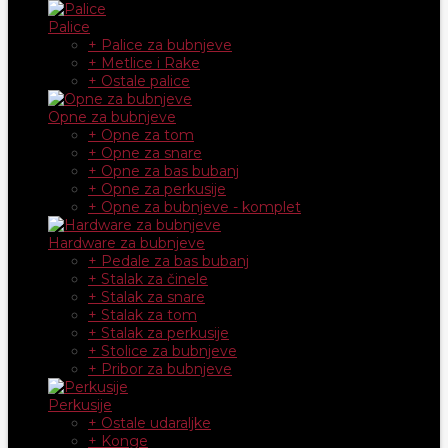
Palice
+ Palice za bubnjeve
+ Metlice i Rake
+ Ostale palice
Opne za bubnjeve
+ Opne za tom
+ Opne za snare
+ Opne za bas bubanj
+ Opne za perkusije
+ Opne za bubnjeve - komplet
Hardware za bubnjeve
+ Pedale za bas bubanj
+ Stalak za činele
+ Stalak za snare
+ Stalak za tom
+ Stalak za perkusije
+ Stolice za bubnjeve
+ Pribor za bubnjeve
Perkusije
+ Ostale udaraljke
+ Konge