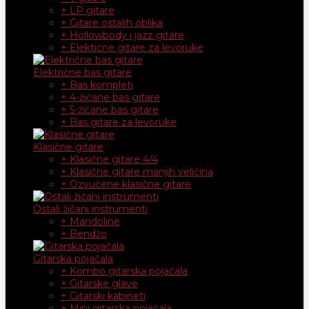
+ LP gitare
+ Gitare ostalih oblika
+ Hollowbody i jazz gitare
+ Elekticne gitare za levoruke
Električne bas gitare
+ Bas kompleti
+ 4-žičane bas gitare
+ 5-žičane bas gitare
+ Bas gitare za levoruke
Klasične gitare
+ Klasične gitare 4/4
+ Klasične gitare manjih veličina
+ Ozvučene klasične gitare
Ostali žičani instrumenti
+ Mandoline
+ Bendžo
Gitarska pojačala
+ Kombo gitarska pojačala
+ Gitarske glave
+ Gitarski kabineti
+ Mini gitarska pojačala