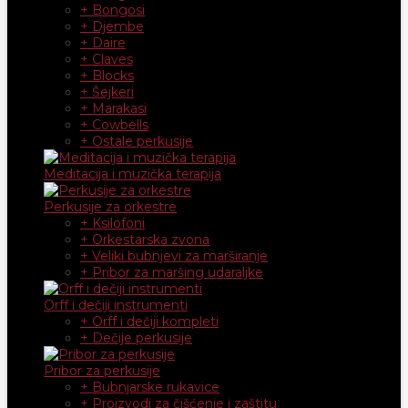
+ Bongosi
+ Djembe
+ Daire
+ Claves
+ Blocks
+ Šejkeri
+ Marakasi
+ Cowbells
+ Ostale perkusije
Meditacija i muzička terapija
Perkusije za orkestre
+ Ksilofoni
+ Orkestarska zvona
+ Veliki bubnjevi za marširanje
+ Pribor za maršing udaraljke
Orff i dečiji instrumenti
+ Orff i dečiji kompleti
+ Dečije perkusije
Pribor za perkusije
+ Bubnjarske rukavice
+ Proizvodi za čišćenje i zaštitu