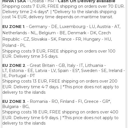
HRVATSKA
- Croatia - HR -
Cash On Delivery available
Shipping costs 7 EUR, FREE shipping on orders over
70
EUR.
Delivery time 2-4 days*. | *Delivery to the islands shipping
cost 14 EUR, delivery time depends on maritime transit.
EU ZONE 1
. - Germany - DE, Luxembourg - LU, Austria - AT,
Netherlands - NL, Belgium - BE, Denmark - DK, Czech
Republic - CZ, Slovakia - SK, France - FR, Hungary - HU,
Poland - PL
Shipping costs 9 EUR, FREE shipping on orders over 100
EUR. Delivery time 3-5 days.
EU ZONE 2
. - Great Britain - GB, Italy - IT, Lithuania -
LT, Estonia - EE, Latvia - LV, Spain - ES*, Sweden - SE, Ireland -
IE, Portugal - PT
Shipping costs 13 EUR
, FREE shipping on orders over 200
EUR.
Delivery time 4-7 days. | *This price does not apply to
delivery to the islands
EU ZONE 3
. - Romania - RO, Finland - FI, Greece - GR*,
Bulgaria - BG,
Shipping costs 18 EUR
, FREE shipping on orders over 400
EUR.
Delivery time 6-9 days. | *This price does not apply to
delivery to the islands