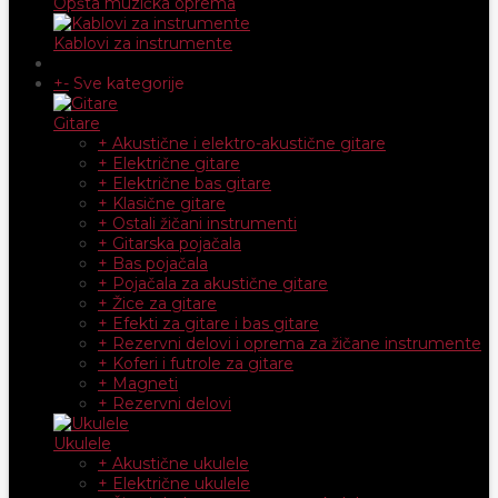
Opšta muzička oprema
Kablovi za instrumente
+
-
Sve kategorije
Gitare
+ Akustične i elektro-akustične gitare
+ Električne gitare
+ Električne bas gitare
+ Klasične gitare
+ Ostali žičani instrumenti
+ Gitarska pojačala
+ Bas pojačala
+ Pojačala za akustične gitare
+ Žice za gitare
+ Efekti za gitare i bas gitare
+ Rezervni delovi i oprema za žičane instrumente
+ Koferi i futrole za gitare
+ Magneti
+ Rezervni delovi
Ukulele
+ Akustične ukulele
+ Električne ukulele