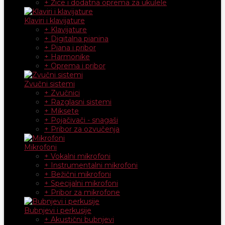
+ Žice i dodatna oprema za ukulele
Klaviri i klavijature
+ Klavijature
+ Digitalna pianina
+ Piana i pribor
+ Harmonike
+ Oprema i pribor
Zvučni sistemi
+ Zvučnici
+ Razglasni sistemi
+ Miksete
+ Pojačivači - snagaši
+ Pribor za ozvučenja
Mikrofoni
+ Vokalni mikrofoni
+ Instrumentalni mikrofoni
+ Bežični mikrofoni
+ Specijalni mikrofoni
+ Pribor za mikrofone
Bubnjevi i perkusije
+ Akustični bubnjevi