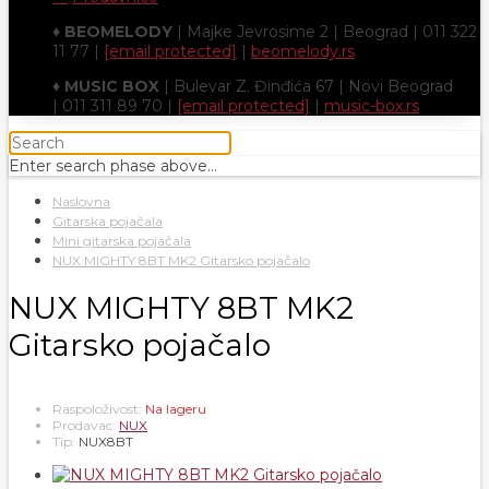
♦
BEOMELODY
| Majke Jevrosime 2 | Beograd | 011 322
11 77 |
[email protected]
|
beomelody.rs
♦
MUSIC BOX
| Bulevar Z. Đinđića 67 | Novi Beograd
| 011 311 89 70 |
[email protected]
|
music-box.rs
Enter search phase above...
Naslovna
Gitarska pojačala
Mini gitarska pojačala
NUX MIGHTY 8BT MK2 Gitarsko pojačalo
NUX MIGHTY 8BT MK2
Gitarsko pojačalo
Raspoloživost:
Na lageru
Prodavac:
NUX
Tip:
NUX8BT