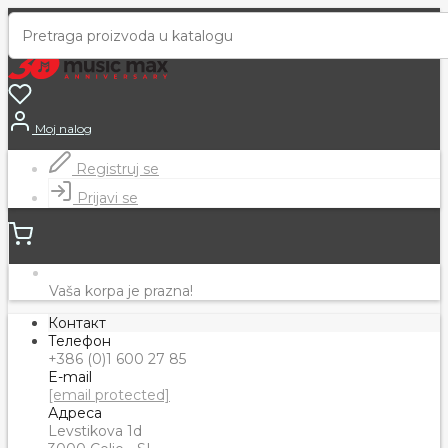
Moj nalog
Registruj se
Prijavi se
Vaša korpa je prazna!
Контакт
Телефон
+386 (0)1 600 27 85
E-mail
[email protected]
Адреса
Levstikova 1d