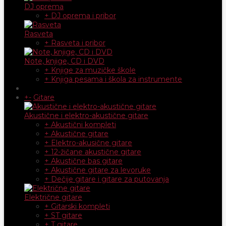
DJ oprema
+ DJ oprema i pribor
Rasveta
+ Rasveta i pribor
Note, knjige, CD i DVD
+ Knjige za muzičke škole
+ Knjiga pesama i škola za instrumente
+
-
Gitare
Akustične i elektro-akustične gitare
+ Akustični kompleti
+ Akustične gitare
+ Elektro-akusične gitare
+ 12-žičane akustične gitare
+ Akustične bas gitare
+ Akustične gitare za levoruke
+ Dečije gitare i gitare za putovanja
Električne gitare
+ Gitarski kompleti
+ ST gitare
+ T gitare