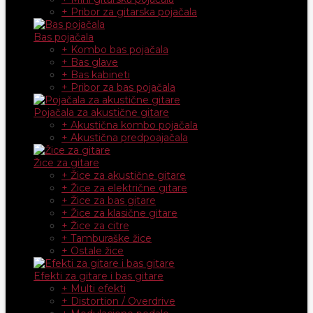
+ Pribor za gitarska pojačala
Bas pojačala
+ Kombo bas pojačala
+ Bas glave
+ Bas kabineti
+ Pribor za bas pojačala
Pojačala za akustične gitare
+ Akustična kombo pojačala
+ Akustična predpoajačala
Žice za gitare
+ Žice za akustične gitare
+ Žice za električne gitare
+ Žice za bas gitare
+ Žice za klasične gitare
+ Žice za citre
+ Tamburaške žice
+ Ostale žice
Efekti za gitare i bas gitare
+ Multi efekti
+ Distortion / Overdrive