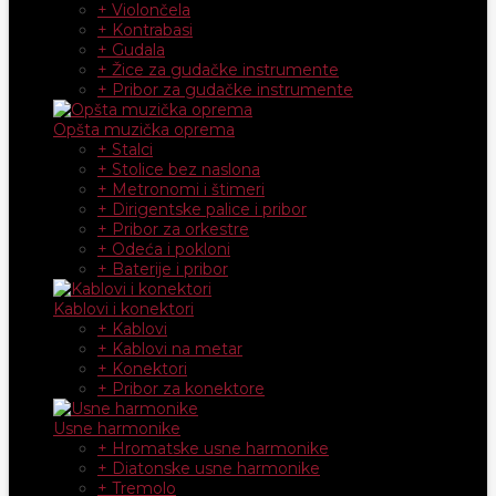
+ Violončela
+ Kontrabasi
+ Gudala
+ Žice za gudačke instrumente
+ Pribor za gudačke instrumente
Opšta muzička oprema
+ Stalci
+ Stolice bez naslona
+ Metronomi i štimeri
+ Dirigentske palice i pribor
+ Pribor za orkestre
+ Odeća i pokloni
+ Baterije i pribor
Kablovi i konektori
+ Kablovi
+ Kablovi na metar
+ Konektori
+ Pribor za konektore
Usne harmonike
+ Hromatske usne harmonike
+ Diatonske usne harmonike
+ Tremolo