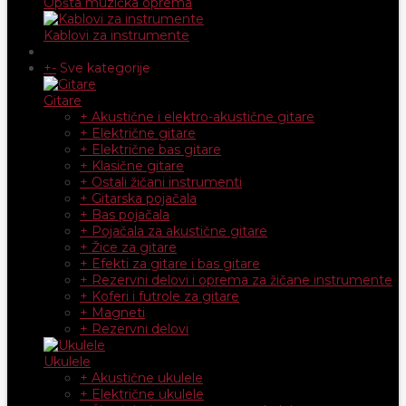
Opšta muzička oprema
Kablovi za instrumente
+
-
Sve kategorije
Gitare
+ Akustične i elektro-akustične gitare
+ Električne gitare
+ Električne bas gitare
+ Klasične gitare
+ Ostali žičani instrumenti
+ Gitarska pojačala
+ Bas pojačala
+ Pojačala za akustične gitare
+ Žice za gitare
+ Efekti za gitare i bas gitare
+ Rezervni delovi i oprema za žičane instrumente
+ Koferi i futrole za gitare
+ Magneti
+ Rezervni delovi
Ukulele
+ Akustične ukulele
+ Električne ukulele