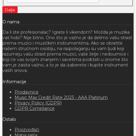
Dalje
O nama
Da li ste profesionalac? Igrate li vikendom? Možda je muzika
vaš hobi? Nije bitno. Ono što je važno je da delimo vašu strast
prema muzici i muzičkim instrumentima. Ako se obratite
našem stručnom osoblju, na raspolaganju su vam ljudi koji
razumeju vašu strast prema muzici, vaše želje i nedoumice i
koji će vas svojim znanjem i savetima podržati u onome što
vam je zaista važno, a to je da izaberete i kupite instrument
vaših snova.
Informacije
Prodavnice
Music Max Credit Rate 2023 - AAA Platinum
Privacy Policy (GDPR)
GDPR Compliance
Ostalo
Proizvođači
Mapa sajta