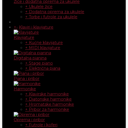
Žice i dodatna oprema za ukulele
+ Ukulele žice
+ Dodatna oprema za ukulele
+ Torbe i futrole za ukulele
+
-
Klaviri i klavijature
Klavijature
+ Kućne klavijature
+ MIDI klavijature
Digitalna pianina
+ Stage piano
+ Električna piana
Piana i pribor
Harmonike
+ Klavirske harmonike
+ Diatonske harmonike
+ Hromatske harmonike
+ Pribor za harmonike
Oprema i pribor
+ Futrole i koferi