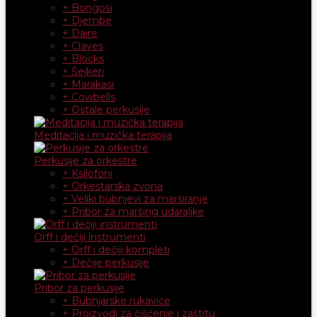
+ Bongosi
+ Djembe
+ Daire
+ Claves
+ Blocks
+ Šejkeri
+ Marakasi
+ Cowbells
+ Ostale perkusije
Meditacija i muzička terapija
Perkusije za orkestre
+ Ksilofoni
+ Orkestarska zvona
+ Veliki bubnjevi za marširanje
+ Pribor za maršing udaraljke
Orff i dečiji instrumenti
+ Orff i dečiji kompleti
+ Dečije perkusije
Pribor za perkusije
+ Bubnjarske rukavice
+ Proizvodi za čišćenje i zaštitu