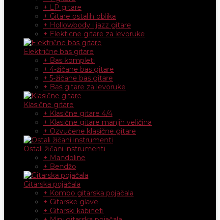
+ LP gitare
+ Gitare ostalih oblika
+ Hollowbody i jazz gitare
+ Elekticne gitare za levoruke
Električne bas gitare
+ Bas kompleti
+ 4-žičane bas gitare
+ 5-žičane bas gitare
+ Bas gitare za levoruke
Klasične gitare
+ Klasične gitare 4/4
+ Klasične gitare manjih veličina
+ Ozvučene klasične gitare
Ostali žičani instrumenti
+ Mandoline
+ Bendžo
Gitarska pojačala
+ Kombo gitarska pojačala
+ Gitarske glave
+ Gitarski kabineti
+ Mini gitarska pojačala