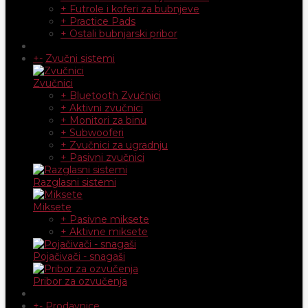
+ Futrole i koferi za bubnjeve
+ Practice Pads
+ Ostali bubnjarski pribor
+
-
Zvučni sistemi
Zvučnici
+ Bluetooth Zvučnici
+ Aktivni zvučnici
+ Monitori za binu
+ Subwooferi
+ Zvučnici za ugradnju
+ Pasivni zvučnici
Razglasni sistemi
Miksete
+ Pasivne miksete
+ Aktivne miksete
Pojačivači - snagaši
Pribor za ozvučenja
+
-
Prodavnice