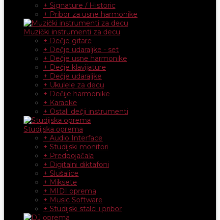
+ Signature / Historic
+ Pribor za usne harmonike
Muzički instrumenti za decu
+ Dečje gitare
+ Dečje udaraljke - set
+ Dečje usne harmonike
+ Dečje klavijature
+ Dečje udaraljke
+ Ukulele za decu
+ Dečije harmonike
+ Karaoke
+ Ostali dečji instrumenti
Studijska oprema
+ Audio Interface
+ Studijski monitori
+ Predpojačala
+ Digitalni diktafoni
+ Slušalice
+ Miksete
+ MIDI oprema
+ Music Software
+ Studijski stalci i pribor