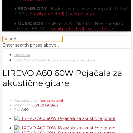
♦
BEOMELODY
| Majke Jevrosime 2 | Beograd | 011 322
11 77 |
[email protected]
|
beomelody.rs
♦
MUSIC BOX
| Bulevar Z. Đinđića 67 | Novi Beograd
| 011 311 89 70 |
[email protected]
|
music-box.rs
Enter search phase above...
Naslovna
LIREVO A60 60W Pojačala za akustične gitare
LIREVO A60 60W Pojačala za
akustične gitare
Raspoloživost:
Nema na zalihi
Prodavac:
LIREVO AMPS
Tip:
A60