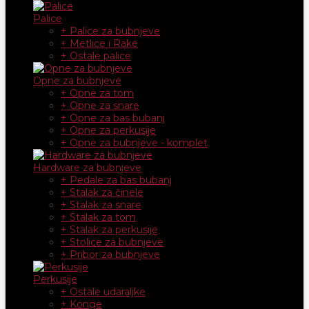
Palice
+ Palice za bubnjeve
+ Metlice i Rake
+ Ostale palice
Opne za bubnjeve
+ Opne za tom
+ Opne za snare
+ Opne za bas bubanj
+ Opne za perkusije
+ Opne za bubnjeve - komplet
Hardware za bubnjeve
+ Pedale za bas bubanj
+ Stalak za činele
+ Stalak za snare
+ Stalak za tom
+ Stalak za perkusije
+ Stolice za bubnjeve
+ Pribor za bubnjeve
Perkusije
+ Ostale udaraljke
+ Konge