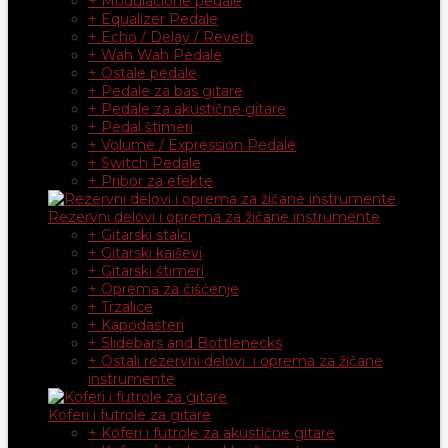
+ Modulacione pedale
+ Equalizer Pedale
+ Echo / Delay / Reverb
+ Wah Wah Pedale
+ Ostale pedale
+ Pedale za bas gitare
+ Pedale za akustične gitare
+ Pedal štimeri
+ Volume / Expression Pedale
+ Switch Pedale
+ Pribor za efekte
Rezervni delovi i oprema za žičane instrumente
+ Gitarski stalci
+ Gitarski kaiševi
+ Gitarski štimeri
+ Oprema za čišćenje
+ Trzalice
+ Kapodasteri
+ Slidebars and Bottlenecks
+ Ostali rezervni delovi i oprema za žičane
instrumente
Koferi i futrole za gitare
+ Koferi i futrole za akustične gitare