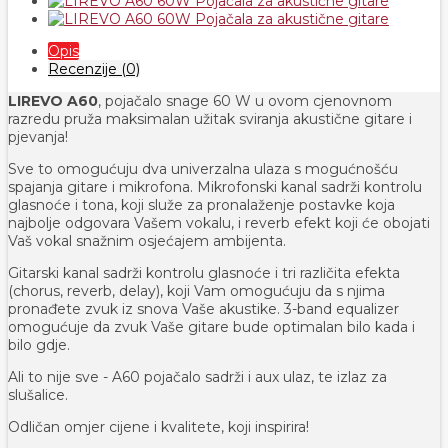
Opis
Recenzije (0)
LIREVO A60
, pojačalo snage 60 W u ovom cjenovnom
razredu pruža maksimalan užitak sviranja akustične gitare i
pjevanja!
Sve to omogućuju dva univerzalna ulaza s mogućnošću
spajanja gitare i mikrofona. Mikrofonski kanal sadrži kontrolu
glasnoće i tona, koji služe za pronalaženje postavke koja
najbolje odgovara Vašem vokalu, i reverb efekt koji će obojati
Vaš vokal snažnim osjećajem ambijenta.
Gitarski kanal sadrži kontrolu glasnoće i tri različita efekta
(chorus, reverb, delay), koji Vam omogućuju da s njima
pronađete zvuk iz snova Vaše akustike. 3-band equalizer
omogućuje da zvuk Vaše gitare bude optimalan bilo kada i
bilo gdje.
Ali to nije sve - A60 pojačalo sadrži i aux ulaz, te izlaz za
slušalice.
Odličan omjer cijene i kvalitete, koji inspirira!