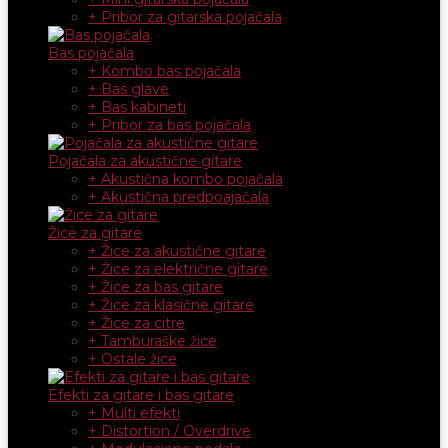
+ Pribor za gitarska pojačala
Bas pojačala
+ Kombo bas pojačala
+ Bas glave
+ Bas kabineti
+ Pribor za bas pojačala
Pojačala za akustične gitare
+ Akustična kombo pojačala
+ Akustična predpoajačala
Žice za gitare
+ Žice za akustične gitare
+ Žice za električne gitare
+ Žice za bas gitare
+ Žice za klasične gitare
+ Žice za citre
+ Tamburaške žice
+ Ostale žice
Efekti za gitare i bas gitare
+ Multi efekti
+ Distortion / Overdrive