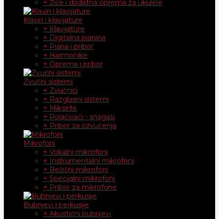
+ Žice i dodatna oprema za ukulele
Klaviri i klavijature
+ Klavijature
+ Digitalna pianina
+ Piana i pribor
+ Harmonike
+ Oprema i pribor
Zvučni sistemi
+ Zvučnici
+ Razglasni sistemi
+ Miksete
+ Pojačivači - snagaši
+ Pribor za ozvučenja
Mikrofoni
+ Vokalni mikrofoni
+ Instrumentalni mikrofoni
+ Bežični mikrofoni
+ Specijalni mikrofoni
+ Pribor za mikrofone
Bubnjevi i perkusije
+ Akustični bubnjevi