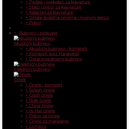
+ Pedale i prekidači za klaviature
+ Stalci i pribor za klavijature
+ Adapteri za klavijature
+ Ostala dodatna oprema i rezervni delovi
+ Pribor
+
-
Bubnjevi i perkusije
Akustični bubnjevi
+ Akustični bubnjevi - kompleti
+ Kompleti (bez Hardwera)
+ Ostali pojedinačni bubnjevi
Električni bubnjevi
Činele
+ Činele - komplet
+ Splash činele
+ Crash činele
+ Ride činele
+ China činele
+ Hi Hat činele
+ Pribor za činele
+ Činele za marširanje
+ Gongovi