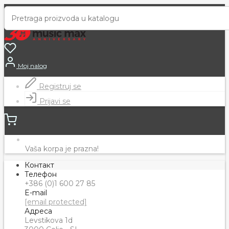
Moj nalog
Registruj se
Prijavi se
Vaša korpa je prazna!
Контакт
Телефон
+386 (0)1 600 27 85
E-mail
[email protected]
Адреса
Levstikova 1d