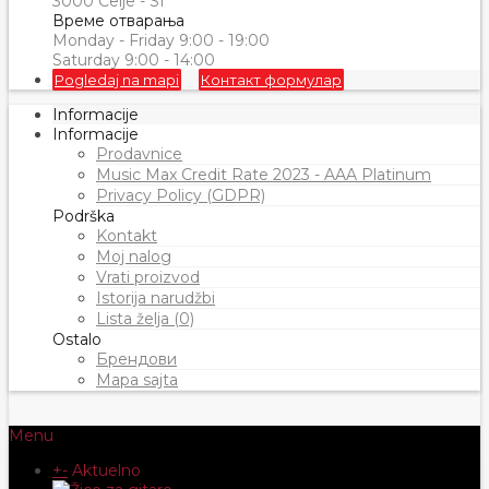
3000 Celje - SI
Време отварања
Monday - Friday 9:00 - 19:00
Saturday 9:00 - 14:00
Pogledaj na mapi
Контакт формулар
Informacije
Informacije
Prodavnice
Music Max Credit Rate 2023 - AAA Platinum
Privacy Policy (GDPR)
Podrška
Kontakt
Moj nalog
Vrati proizvod
Istorija narudžbi
Lista želja (0)
Ostalo
Брендови
Mapa sajta
Menu
+
-
Aktuelno