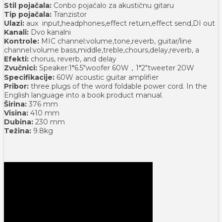
Stil pojačala:
Conbo pojačalo za akustičnu gitaru
Tip pojačala:
Tranzistor
Ulazi:
aux input,headphones,effect return,effect send,DI out
Kanali:
Dvo kanalni
Kontrole:
MIC channel:volume,tone,reverb, guitar/line
channel:volume bass,middle,treble,chours,delay,reverb, a
Efekti:
chorus, reverb, and delay
Zvučnici:
Speaker:1*6.5"woofer 60W，1*2"tweeter 20W
Specifikacije:
60W acoustic guitar amplifier
Pribor:
three plugs of the word foldable power cord. In the
English language into a book product manual.
Širina:
376 mm
Visina:
410 mm
Dubina:
230 mm
Težina:
9.8kg