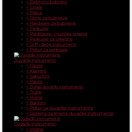
+ Električni bubnjevi
+ Činele
+ Palice
+ Opne za bubnjeve
+ Hardware za bubnjeve
+ Perkusije
+ Meditacija i muzička terapija
+ Perkusije za orkestre
+ Orff i dečiji instrumenti
+ Pribor za perkusije
Duvački instrumenti
+ Flaute
+ Klarineti
+ Saksofoni
+ Flaute
+ Ostali duvački instrumenti
+ Trube
+ Horne
+ Baritoni
+ Pribor za duvačke instrumente
+ Oprema za limene duvačke instrumente
Gudački instrumenti
+ Violine