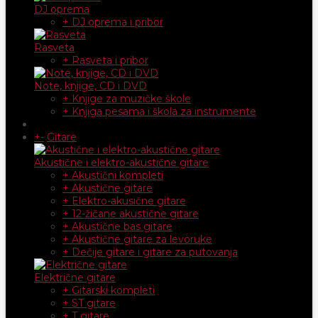
DJ oprema
+ DJ oprema i pribor
Rasveta
+ Rasveta i pribor
Note, knjige, CD i DVD
+ Knjige za muzičke škole
+ Knjiga pesama i škola za instrumente
+
-
Gitare
Akustične i elektro-akustične gitare
+ Akustični kompleti
+ Akustične gitare
+ Elektro-akusične gitare
+ 12-žičane akustične gitare
+ Akustične bas gitare
+ Akustične gitare za levoruke
+ Dečije gitare i gitare za putovanja
Električne gitare
+ Gitarski kompleti
+ ST gitare
+ T gitare