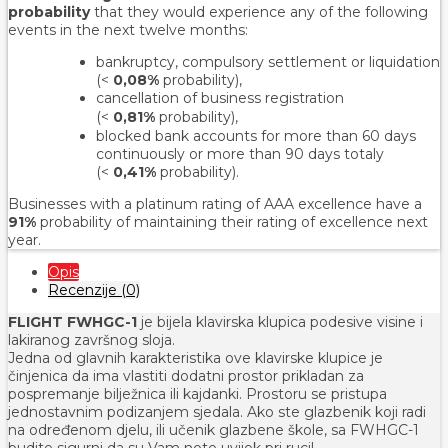
probability
that they would experience any of the following
events in the next twelve months:
bankruptcy, compulsory settlement or liquidation
(<
0,08%
probability),
cancellation of business registration
(<
0,81%
probability
),
blocked bank accounts for more than 60 days
continuously or more than 90 days totaly
(<
0,41%
probability).
Businesses with a platinum rating of AAA excellence have a
91%
probability of maintaining their rating of excellence next
year.
Opis
Recenzije (0)
FLIGHT FWHGC-1
je bijela klavirska klupica podesive visine i
lakiranog završnog sloja.
Jedna od glavnih karakteristika ove klavirske klupice je
činjenica da ima vlastiti dodatni prostor prikladan za
pospremanje bilježnica ili kajdanki. Prostoru se pristupa
jednostavnim podizanjem sjedala. Ako ste glazbenik koji radi
na određenom djelu, ili učenik glazbene škole, sa FWHGC-1
budite sigurni da su Vam note uvijek pri ruci!