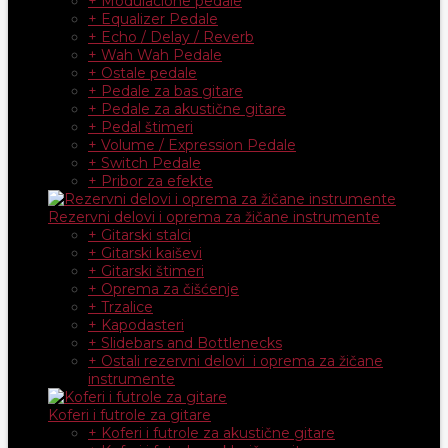
+ Modulacione pedale
+ Equalizer Pedale
+ Echo / Delay / Reverb
+ Wah Wah Pedale
+ Ostale pedale
+ Pedale za bas gitare
+ Pedale za akustične gitare
+ Pedal štimeri
+ Volume / Expression Pedale
+ Switch Pedale
+ Pribor za efekte
Rezervni delovi i oprema za žičane instrumente
+ Gitarski stalci
+ Gitarski kaiševi
+ Gitarski štimeri
+ Oprema za čišćenje
+ Trzalice
+ Kapodasteri
+ Slidebars and Bottlenecks
+ Ostali rezervni delovi i oprema za žičane
instrumente
Koferi i futrole za gitare
+ Koferi i futrole za akustične gitare