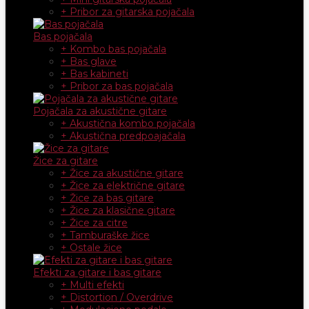
+ Pribor za gitarska pojačala
Bas pojačala
+ Kombo bas pojačala
+ Bas glave
+ Bas kabineti
+ Pribor za bas pojačala
Pojačala za akustične gitare
+ Akustična kombo pojačala
+ Akustična predpoajačala
Žice za gitare
+ Žice za akustične gitare
+ Žice za električne gitare
+ Žice za bas gitare
+ Žice za klasične gitare
+ Žice za citre
+ Tamburaške žice
+ Ostale žice
Efekti za gitare i bas gitare
+ Multi efekti
+ Distortion / Overdrive