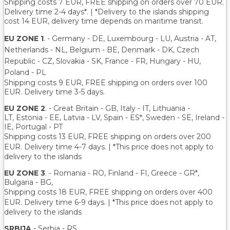
Shipping costs 7 EUR, FREE shipping on orders over
70
EUR.
Delivery time 2-4 days*. | *Delivery to the islands shipping
cost 14 EUR, delivery time depends on maritime transit.
EU ZONE 1
. - Germany - DE, Luxembourg - LU, Austria - AT,
Netherlands - NL, Belgium - BE, Denmark - DK, Czech
Republic - CZ, Slovakia - SK, France - FR, Hungary - HU,
Poland - PL
Shipping costs 9 EUR, FREE shipping on orders over 100
EUR. Delivery time 3-5 days.
EU ZONE 2
. - Great Britain - GB, Italy - IT, Lithuania -
LT, Estonia - EE, Latvia - LV, Spain - ES*, Sweden - SE, Ireland -
IE, Portugal - PT
Shipping costs 13 EUR
, FREE shipping on orders over 200
EUR.
Delivery time 4-7 days. | *This price does not apply to
delivery to the islands
EU ZONE 3
. - Romania - RO, Finland - FI, Greece - GR*,
Bulgaria - BG,
Shipping costs 18 EUR
, FREE shipping on orders over 400
EUR.
Delivery time 6-9 days. | *This price does not apply to
delivery to the islands
SRBIJA
- Serbia - RS