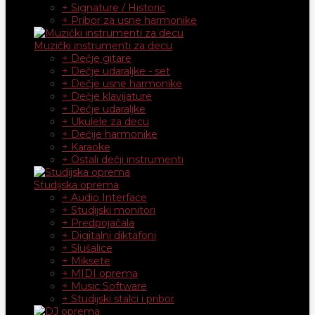
+ Signature / Historic
+ Pribor za usne harmonike
Muzički instrumenti za decu
+ Dečje gitare
+ Dečje udaraljke - set
+ Dečje usne harmonike
+ Dečje klavijature
+ Dečje udaraljke
+ Ukulele za decu
+ Dečije harmonike
+ Karaoke
+ Ostali dečji instrumenti
Studijska oprema
+ Audio Interface
+ Studijski monitori
+ Predpojačala
+ Digitalni diktafoni
+ Slušalice
+ Miksete
+ MIDI oprema
+ Music Software
+ Studijski stalci i pribor