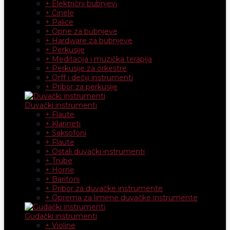
+ Električni bubnjevi
+ Činele
+ Palice
+ Opne za bubnjeve
+ Hardware za bubnjeve
+ Perkusije
+ Meditacija i muzička terapija
+ Perkusije za orkestre
+ Orff i dečiji instrumenti
+ Pribor za perkusije
Duvački instrumenti
+ Flaute
+ Klarineti
+ Saksofoni
+ Flaute
+ Ostali duvački instrumenti
+ Trube
+ Horne
+ Baritoni
+ Pribor za duvačke instrumente
+ Oprema za limene duvačke instrumente
Gudački instrumenti
+ Violine