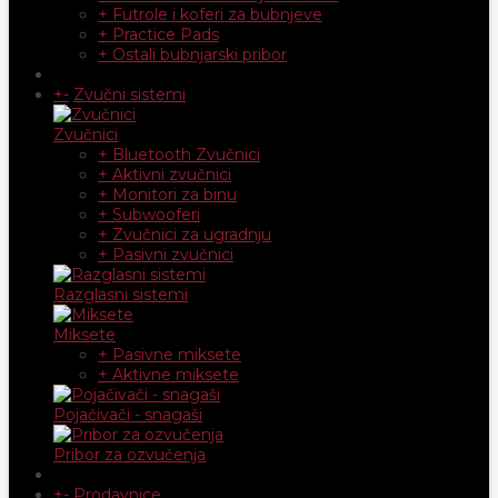
+ Futrole i koferi za bubnjeve
+ Practice Pads
+ Ostali bubnjarski pribor
+
-
Zvučni sistemi
Zvučnici
+ Bluetooth Zvučnici
+ Aktivni zvučnici
+ Monitori za binu
+ Subwooferi
+ Zvučnici za ugradnju
+ Pasivni zvučnici
Razglasni sistemi
Miksete
+ Pasivne miksete
+ Aktivne miksete
Pojačivači - snagaši
Pribor za ozvučenja
+
-
Prodavnice