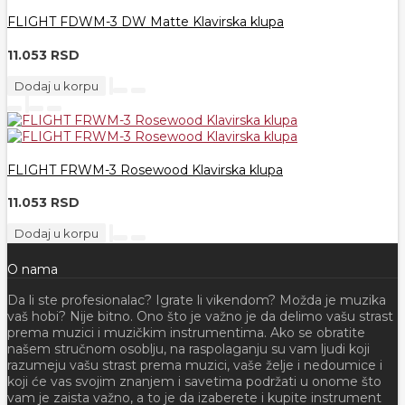
FLIGHT FDWM-3 DW Matte Klavirska klupa
11.053 RSD
Dodaj u korpu
FLIGHT FRWM-3 Rosewood Klavirska klupa
11.053 RSD
Dodaj u korpu
O nama
Da li ste profesionalac? Igrate li vikendom? Možda je muzika
vaš hobi? Nije bitno. Ono što je važno je da delimo vašu strast
prema muzici i muzičkim instrumentima. Ako se obratite
našem stručnom osoblju, na raspolaganju su vam ljudi koji
razumeju vašu strast prema muzici, vaše želje i nedoumice i
koji će vas svojim znanjem i savetima podržati u onome što
vam je zaista važno, a to je da izaberete i kupite instrument