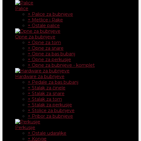
Palice
+ Palice za bubnjeve
+ Metlice i Rake
+ Ostale palice
Opne za bubnjeve
+ Opne za tom
+ Opne za snare
+ Opne za bas bubanj
+ Opne za perkusije
+ Opne za bubnjeve - komplet
Hardware za bubnjeve
+ Pedale za bas bubanj
+ Stalak za činele
+ Stalak za snare
+ Stalak za tom
+ Stalak za perkusije
+ Stolice za bubnjeve
+ Pribor za bubnjeve
Perkusije
+ Ostale udaraljke
+ Konge