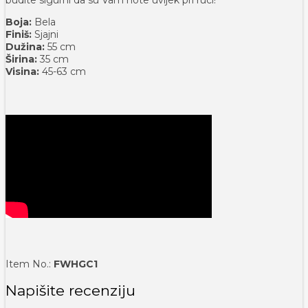
Boja:
Bela
Finiš:
Sjajni
Dužina:
55 cm
Širina:
35 cm
Visina:
45-63 cm
Item No.:
FWHGC1
Napišite recenziju