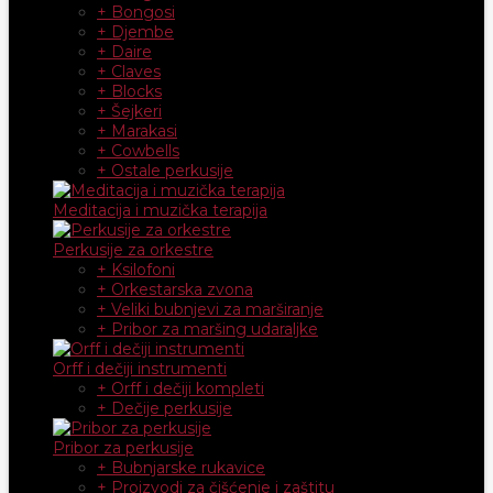
+ Bongosi
+ Djembe
+ Daire
+ Claves
+ Blocks
+ Šejkeri
+ Marakasi
+ Cowbells
+ Ostale perkusije
Meditacija i muzička terapija
Perkusije za orkestre
+ Ksilofoni
+ Orkestarska zvona
+ Veliki bubnjevi za marširanje
+ Pribor za maršing udaraljke
Orff i dečiji instrumenti
+ Orff i dečiji kompleti
+ Dečije perkusije
Pribor za perkusije
+ Bubnjarske rukavice
+ Proizvodi za čišćenje i zaštitu