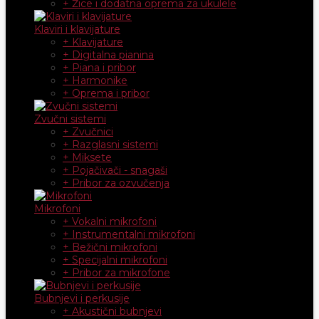
+ Žice i dodatna oprema za ukulele
Klaviri i klavijature
+ Klavijature
+ Digitalna pianina
+ Piana i pribor
+ Harmonike
+ Oprema i pribor
Zvučni sistemi
+ Zvučnici
+ Razglasni sistemi
+ Miksete
+ Pojačivači - snagaši
+ Pribor za ozvučenja
Mikrofoni
+ Vokalni mikrofoni
+ Instrumentalni mikrofoni
+ Bežični mikrofoni
+ Specijalni mikrofoni
+ Pribor za mikrofone
Bubnjevi i perkusije
+ Akustični bubnjevi