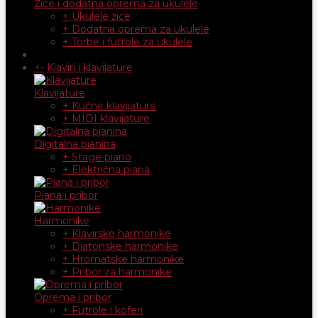
Žice i dodatna oprema za ukulele
+ Ukulele žice
+ Dodatna oprema za ukulele
+ Torbe i futrole za ukulele
+
-
Klaviri i klavijature
Klavijature
+ Kućne klavijature
+ MIDI klavijature
Digitalna pianina
+ Stage piano
+ Električna piana
Piana i pribor
Harmonike
+ Klavirske harmonike
+ Diatonske harmonike
+ Hromatske harmonike
+ Pribor za harmonike
Oprema i pribor
+ Futrole i koferi