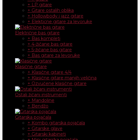
+ LP gitare
+ Gitare ostalih oblika
+ Hollowbody i jazz gitare
+ Elekticne gitare za levoruke
Električne bas gitare
+ Bas kompleti
+ 4-žičane bas gitare
+ 5-žičane bas gitare
+ Bas gitare za levoruke
Klasične gitare
+ Klasične gitare 4/4
+ Klasične gitare manjih veličina
+ Ozvučene klasične gitare
Ostali žičani instrumenti
+ Mandoline
+ Bendžo
Gitarska pojačala
+ Kombo gitarska pojačala
+ Gitarske glave
+ Gitarski kabineti
+ Mini gitarska pojačala