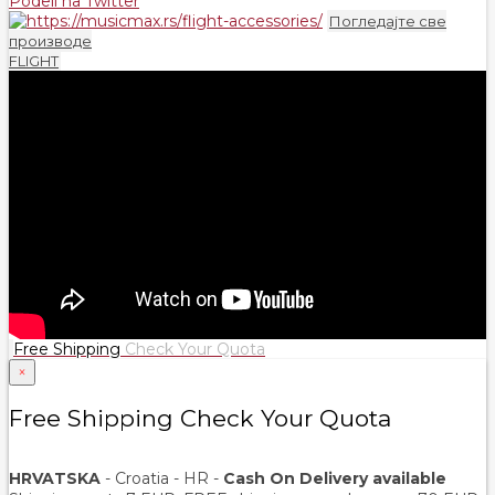
Podeli na Twitter
Погледајте све
производе
FLIGHT
Free Shipping
Check Your Quota
×
Free Shipping Check Your Quota
HRVATSKA
- Croatia - HR -
Cash On Delivery available