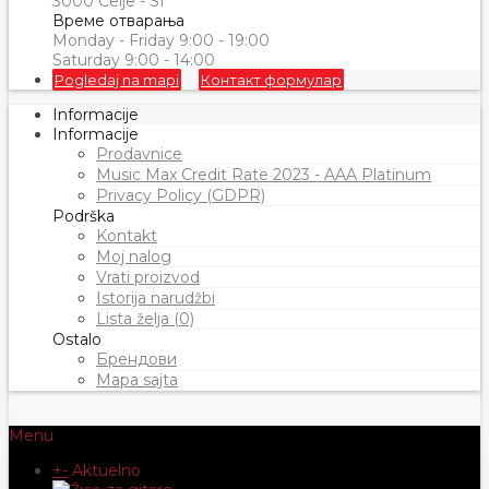
3000 Celje - SI
Време отварања
Monday - Friday 9:00 - 19:00
Saturday 9:00 - 14:00
Pogledaj na mapi
Контакт формулар
Informacije
Informacije
Prodavnice
Music Max Credit Rate 2023 - AAA Platinum
Privacy Policy (GDPR)
Podrška
Kontakt
Moj nalog
Vrati proizvod
Istorija narudžbi
Lista želja (0)
Ostalo
Брендови
Mapa sajta
Menu
+
-
Aktuelno