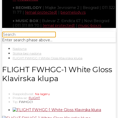
♦
BEOMELODY
| Majke Jevrosime 2 | Beograd | 011 322
11 77 |
[email protected]
|
beomelody.rs
♦
MUSIC BOX
| Bulevar Z. Đinđića 67 | Novi Beograd
| 011 311 89 70 |
[email protected]
|
music-box.rs
Enter search phase above...
Naslovna
Stolice bez naslona
FLIGHT FWHGC-1 White Gloss Klavirska klupa
FLIGHT FWHGC-1 White Gloss
Klavirska klupa
Raspoloživost:
Na lageru
Prodavac:
FLIGHT
Tip:
FWHGC1