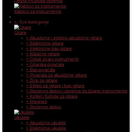
Opšta muzička oprema
Kablovi za instrumente
+
-
Sve kategorije
Gitare
+ Akustične i elektro-akustične gitare
+ Električne gitare
+ Električne bas gitare
+ Klasične gitare
+ Ostali žičani instrumenti
+ Gitarska pojačala
+ Bas pojačala
+ Pojačala za akustične gitare
+ Žice za gitare
+ Efekti za gitare i bas gitare
+ Rezervni delovi i oprema za žičane instrumente
+ Koferi i futrole za gitare
+ Magneti
+ Rezervni delovi
Ukulele
+ Akustične ukulele
+ Električne ukulele