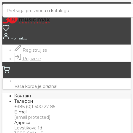
Moj nalog
Registruj se
Prijavi se
Vaša korpa je prazna!
Контакт
Телефон
+386 (0)1 600 27 85
E-mail
[email protected]
Адреса
Levstikova 1d