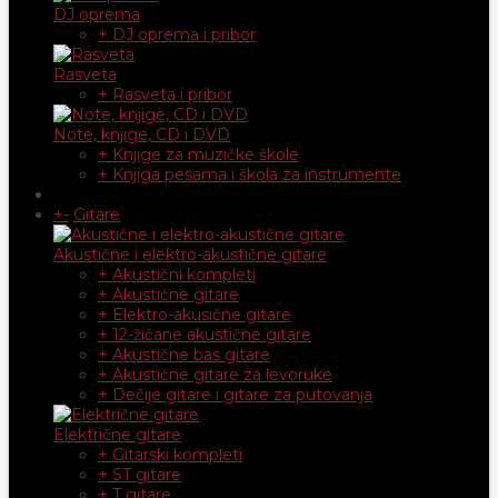
DJ oprema
+ DJ oprema i pribor
Rasveta
+ Rasveta i pribor
Note, knjige, CD i DVD
+ Knjige za muzičke škole
+ Knjiga pesama i škola za instrumente
+
-
Gitare
Akustične i elektro-akustične gitare
+ Akustični kompleti
+ Akustične gitare
+ Elektro-akusične gitare
+ 12-žičane akustične gitare
+ Akustične bas gitare
+ Akustične gitare za levoruke
+ Dečije gitare i gitare za putovanja
Električne gitare
+ Gitarski kompleti
+ ST gitare
+ T gitare