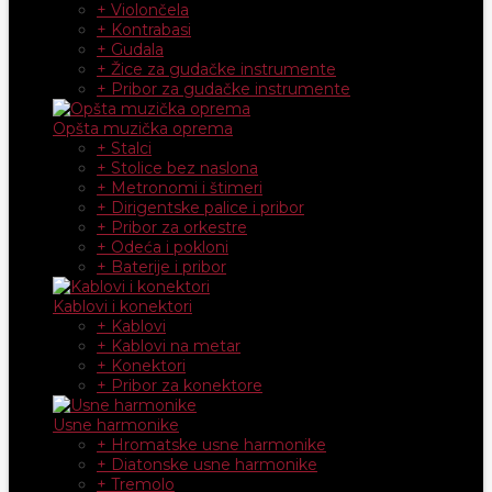
+ Violončela
+ Kontrabasi
+ Gudala
+ Žice za gudačke instrumente
+ Pribor za gudačke instrumente
Opšta muzička oprema
+ Stalci
+ Stolice bez naslona
+ Metronomi i štimeri
+ Dirigentske palice i pribor
+ Pribor za orkestre
+ Odeća i pokloni
+ Baterije i pribor
Kablovi i konektori
+ Kablovi
+ Kablovi na metar
+ Konektori
+ Pribor za konektore
Usne harmonike
+ Hromatske usne harmonike
+ Diatonske usne harmonike
+ Tremolo