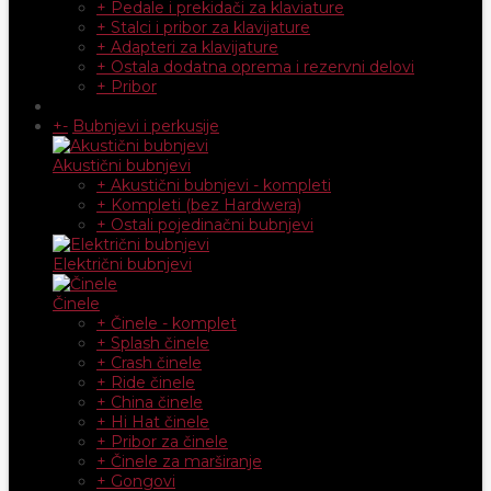
+ Pedale i prekidači za klaviature
+ Stalci i pribor za klavijature
+ Adapteri za klavijature
+ Ostala dodatna oprema i rezervni delovi
+ Pribor
+
-
Bubnjevi i perkusije
Akustični bubnjevi
+ Akustični bubnjevi - kompleti
+ Kompleti (bez Hardwera)
+ Ostali pojedinačni bubnjevi
Električni bubnjevi
Činele
+ Činele - komplet
+ Splash činele
+ Crash činele
+ Ride činele
+ China činele
+ Hi Hat činele
+ Pribor za činele
+ Činele za marširanje
+ Gongovi