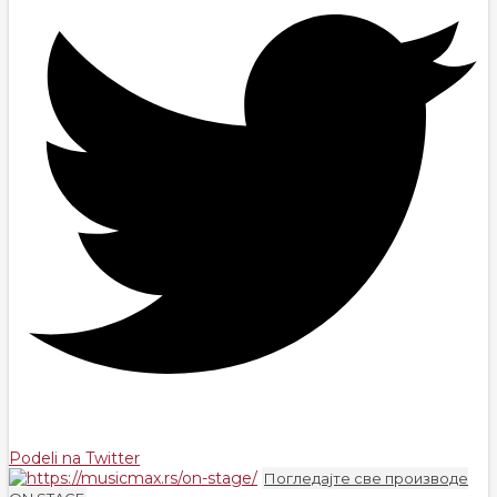
Podeli na Twitter
Погледајте све производе