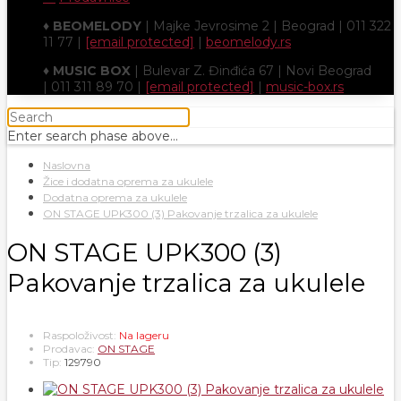
♦
BEOMELODY
| Majke Jevrosime 2 | Beograd | 011 322
11 77 |
[email protected]
|
beomelody.rs
♦
MUSIC BOX
| Bulevar Z. Đinđića 67 | Novi Beograd
| 011 311 89 70 |
[email protected]
|
music-box.rs
Enter search phase above...
Naslovna
Žice i dodatna oprema za ukulele
Dodatna oprema za ukulele
ON STAGE UPK300 (3) Pakovanje trzalica za ukulele
ON STAGE UPK300 (3)
Pakovanje trzalica za ukulele
Raspoloživost:
Na lageru
Prodavac:
ON STAGE
Tip:
129790