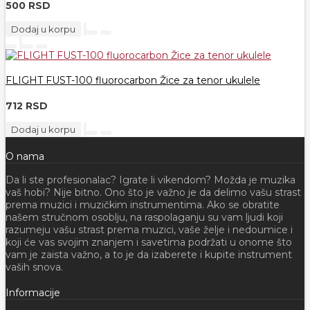
500 RSD
Dodaj u korpu
FLIGHT FUST-100 fluorocarbon Žice za tenor ukulele
712 RSD
Dodaj u korpu
O nama
Da li ste profesionalac? Igrate li vikendom? Možda je muzika
vaš hobi? Nije bitno. Ono što je važno je da delimo vašu strast
prema muzici i muzičkim instrumentima. Ako se obratite
našem stručnom osoblju, na raspolaganju su vam ljudi koji
razumeju vašu strast prema muzici, vaše želje i nedoumice i
koji će vas svojim znanjem i savetima podržati u onome što
vam je zaista važno, a to je da izaberete i kupite instrument
vaših snova.
Informacije