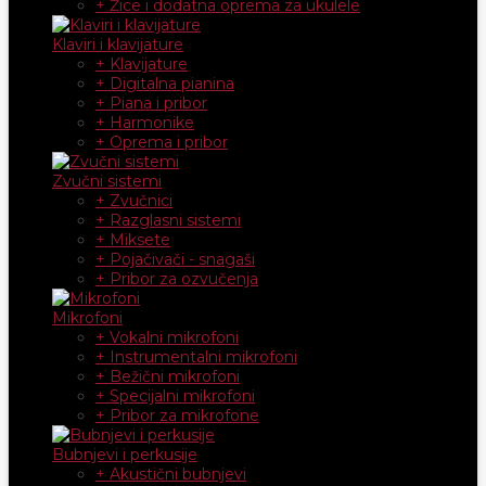
+ Žice i dodatna oprema za ukulele
Klaviri i klavijature
+ Klavijature
+ Digitalna pianina
+ Piana i pribor
+ Harmonike
+ Oprema i pribor
Zvučni sistemi
+ Zvučnici
+ Razglasni sistemi
+ Miksete
+ Pojačivači - snagaši
+ Pribor za ozvučenja
Mikrofoni
+ Vokalni mikrofoni
+ Instrumentalni mikrofoni
+ Bežični mikrofoni
+ Specijalni mikrofoni
+ Pribor za mikrofone
Bubnjevi i perkusije
+ Akustični bubnjevi