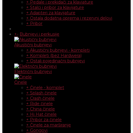
+ Pedale i prekidači za klaviature
+ Stalci i pribor za klavijature
+ Adapteri za klavijature
+ Ostala dodatna oprema i rezervni delovi
+ Pribor
+
-
Bubnjevi i perkusije
Akustični bubnjevi
+ Akustični bubnjevi - kompleti
+ Kompleti (bez Hardwera)
+ Ostali pojedinačni bubnjevi
Električni bubnjevi
Činele
+ Činele - komplet
+ Splash činele
+ Crash činele
+ Ride činele
+ China činele
+ Hi Hat činele
+ Pribor za činele
+ Činele za marširanje
+ Gongovi