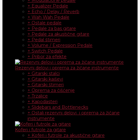
+ Modulacione pedale
+ Equalizer Pedale
+ Echo / Delay / Reverb
+ Wah Wah Pedale
+ Ostale pedale
+ Pedale za bas gitare
+ Pedale za akustične gitare
+ Pedal štimeri
+ Volume / Expression Pedale
+ Switch Pedale
+ Pribor za efekte
Rezervni delovi i oprema za žičane instrumente
+ Gitarski stalci
+ Gitarski kaiševi
+ Gitarski štimeri
+ Oprema za čišćenje
+ Trzalice
+ Kapodasteri
+ Slidebars and Bottlenecks
+ Ostali rezervni delovi i oprema za žičane
instrumente
Koferi i futrole za gitare
+ Koferi i futrole za akustične gitare