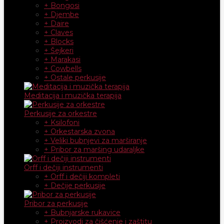
+ Bongosi
+ Djembe
+ Daire
+ Claves
+ Blocks
+ Šejkeri
+ Marakasi
+ Cowbells
+ Ostale perkusije
Meditacija i muzička terapija
Perkusije za orkestre
+ Ksilofoni
+ Orkestarska zvona
+ Veliki bubnjevi za marširanje
+ Pribor za maršing udaraljke
Orff i dečiji instrumenti
+ Orff i dečiji kompleti
+ Dečije perkusije
Pribor za perkusije
+ Bubnjarske rukavice
+ Proizvodi za čišćenje i zaštitu