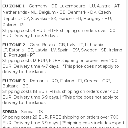
EU ZONE 1
. - Germany - DE, Luxembourg - LU, Austria - AT,
Netherlands - NL, Belgium - BE, Denmark - DK, Czech
Republic - CZ, Slovakia - SK, France - FR, Hungary - HU,
Poland - PL
Shipping costs 9 EUR, FREE shipping on orders over 100
EUR. Delivery time 3-5 days.
EU ZONE 2
. - Great Britain - GB, Italy - IT, Lithuania -
LT, Estonia - EE, Latvia - LV, Spain - ES*, Sweden - SE, Ireland -
IE, Portugal - PT
Shipping costs 13 EUR
, FREE shipping on orders over 200
EUR.
Delivery time 4-7 days. | *This price does not apply to
delivery to the islands
EU ZONE 3
. - Romania - RO, Finland - FI, Greece - GR*,
Bulgaria - BG,
Shipping costs 18 EUR
, FREE shipping on orders over 400
EUR.
Delivery time 6-9 days. | *This price does not apply to
delivery to the islands
SRBIJA
- Serbia - RS
Shipping costs 29 EUR,
FREE shipping on orders over 700
EUR
. Delivery time 6-9 days. | *Shipping costs includes export