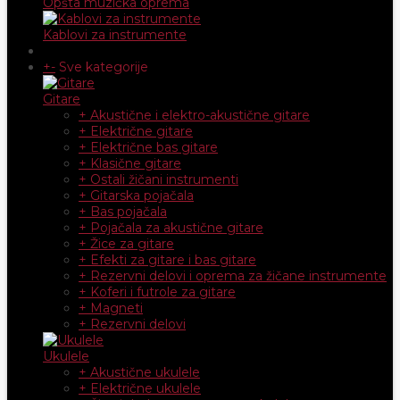
Opšta muzička oprema
Kablovi za instrumente
+
-
Sve kategorije
Gitare
+ Akustične i elektro-akustične gitare
+ Električne gitare
+ Električne bas gitare
+ Klasične gitare
+ Ostali žičani instrumenti
+ Gitarska pojačala
+ Bas pojačala
+ Pojačala za akustične gitare
+ Žice za gitare
+ Efekti za gitare i bas gitare
+ Rezervni delovi i oprema za žičane instrumente
+ Koferi i futrole za gitare
+ Magneti
+ Rezervni delovi
Ukulele
+ Akustične ukulele
+ Električne ukulele