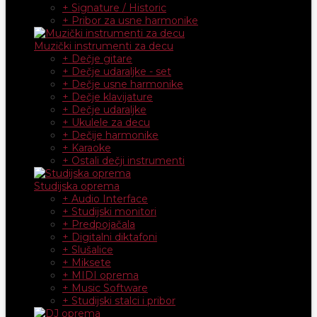
+ Signature / Historic
+ Pribor za usne harmonike
Muzički instrumenti za decu
+ Dečje gitare
+ Dečje udaraljke - set
+ Dečje usne harmonike
+ Dečje klavijature
+ Dečje udaraljke
+ Ukulele za decu
+ Dečije harmonike
+ Karaoke
+ Ostali dečji instrumenti
Studijska oprema
+ Audio Interface
+ Studijski monitori
+ Predpojačala
+ Digitalni diktafoni
+ Slušalice
+ Miksete
+ MIDI oprema
+ Music Software
+ Studijski stalci i pribor