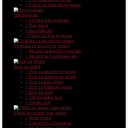
+ Pribor za gitarska pojačala
Bas pojačala
+ Kombo bas pojačala
+ Bas glave
+ Bas kabineti
+ Pribor za bas pojačala
Pojačala za akustične gitare
+ Akustična kombo pojačala
+ Akustična predpoajačala
Žice za gitare
+ Žice za akustične gitare
+ Žice za električne gitare
+ Žice za bas gitare
+ Žice za klasične gitare
+ Žice za citre
+ Tamburaške žice
+ Ostale žice
Efekti za gitare i bas gitare
+ Multi efekti
+ Distortion / Overdrive