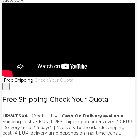
ON STAGE
Free Shipping
Check Your Quota
×
Free Shipping Check Your Quota
HRVATSKA
- Croatia - HR -
Cash On Delivery available
Shipping costs 7 EUR, FREE shipping on orders over
70
EUR.
Delivery time 2-4 days*. | *Delivery to the islands shipping
cost 14 EUR, delivery time depends on maritime transit.