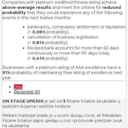
Companies with platinum creditworthiness rating achieve
above-average results
and meet the criteria for
reduced
probability
that they would experience any of the following
events in the next twelve months:
bankruptcy, compulsory settlement or liquidation
(<
0,08%
probability),
cancellation of business registration
(<
0,81%
probability
),
blocked bank accounts for more than 60 days
continuously or more than 90 days totaly
(<
0,41%
probability).
Businesses with a platinum rating of AAA excellence have a
91%
probability of maintaining their rating of excellence next
year.
Opis
Recenzije (0)
ON STAGE UPK300
je set od
3
filcane trzalice za ukulele u
različitim bojama i različite tvrdoće.
Mekani materijal izrade je u ovom slučaju čvrst, ali fleksibilan.
Filcane trzalice sjajno sjedaju u ruci i proizvode precizan zvuk
na ukulelama.