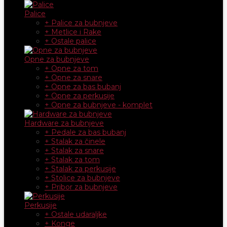
Palice
+ Palice za bubnjeve
+ Metlice i Rake
+ Ostale palice
Opne za bubnjeve
+ Opne za tom
+ Opne za snare
+ Opne za bas bubanj
+ Opne za perkusije
+ Opne za bubnjeve - komplet
Hardware za bubnjeve
+ Pedale za bas bubanj
+ Stalak za činele
+ Stalak za snare
+ Stalak za tom
+ Stalak za perkusije
+ Stolice za bubnjeve
+ Pribor za bubnjeve
Perkusije
+ Ostale udaraljke
+ Konge