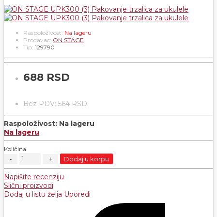
Raspoloživost:
Na lageru
Prodavac:
ON STAGE
Tip:
129790
688 RSD
Bez PDV: 564 RSD
Raspoloživost:
Na lageru
Na lageru
Količina
Dodaj u korpu
Napišite recenziju
Slični proizvodi
Dodaj u listu želja
Uporedi