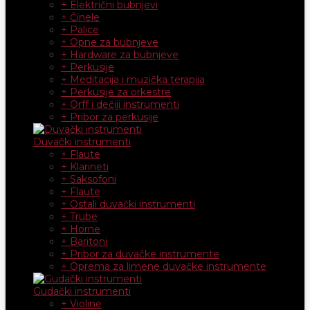
+ Električni bubnjevi
+ Činele
+ Palice
+ Opne za bubnjeve
+ Hardware za bubnjeve
+ Perkusije
+ Meditacija i muzička terapija
+ Perkusije za orkestre
+ Orff i dečiji instrumenti
+ Pribor za perkusije
Duvački instrumenti
+ Flaute
+ Klarineti
+ Saksofoni
+ Flaute
+ Ostali duvački instrumenti
+ Trube
+ Horne
+ Baritoni
+ Pribor za duvačke instrumente
+ Oprema za limene duvačke instrumente
Gudački instrumenti
+ Violine