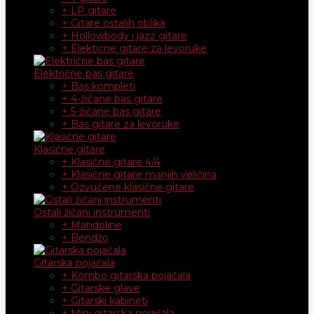
+ LP gitare
+ Gitare ostalih oblika
+ Hollowbody i jazz gitare
+ Elekticne gitare za levoruke
Električne bas gitare
+ Bas kompleti
+ 4-žičane bas gitare
+ 5-žičane bas gitare
+ Bas gitare za levoruke
Klasične gitare
+ Klasične gitare 4/4
+ Klasične gitare manjih veličina
+ Ozvučene klasične gitare
Ostali žičani instrumenti
+ Mandoline
+ Bendžo
Gitarska pojačala
+ Kombo gitarska pojačala
+ Gitarske glave
+ Gitarski kabineti
+ Mini gitarska pojačala