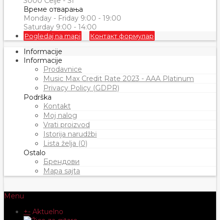
3000 Celje - SI
Време отварања
Monday - Friday 9:00 - 19:00
Saturday 9:00 - 14:00
Pogledaj na mapi
Контакт формулар
Informacije
Informacije
Prodavnice
Music Max Credit Rate 2023 - AAA Platinum
Privacy Policy (GDPR)
Podrška
Kontakt
Moj nalog
Vrati proizvod
Istorija narudžbi
Lista želja (0)
Ostalo
Брендови
Mapa sajta
Menu
+
-
Aktuelno