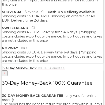
duty clearance. Import duties and taxes are not included in
this price
SLOVENIJA
- Slovenia - SI -
Cash On Delivery available
Shipping costs 3,5 EUR, FREE shipping on orders over 40
EUR. Delivery time 2-3 days.
SWITZERLAND
- CH
Shipping costs 45 EUR. Delivery time 4-6 days. | *Shipping
costs includes export duty clearance. Import duties and taxes
are not included in this price
NORWAY
- NO
Shipping costs 50 EUR. Delivery time 6-9 days. | *Shipping
costs includes export duty clearance. Import duties and taxes
are not included in this price
30-Day Money-Back
100% Guarantee
×
30-Day Money-Back 100% Guarantee
30-DAY MONEY BACK GUARANTEE
(only valid for online
orders):
The buyer has the right to return the products within 30 days.