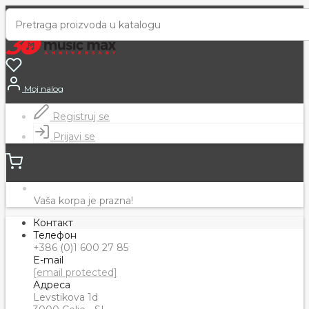
Moj nalog
Registruj se
Prijavi se
Vaša korpa je prazna!
Контакт
Телефон
+386 (0)1 600 27 85
E-mail
[email protected]
Адреса
Levstikova 1d