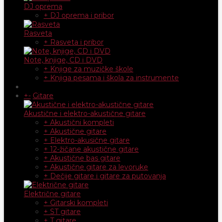
DJ oprema
+ DJ oprema i pribor
Rasveta
+ Rasveta i pribor
Note, knjige, CD i DVD
+ Knjige za muzičke škole
+ Knjiga pesama i škola za instrumente
+
-
Gitare
Akustične i elektro-akustične gitare
+ Akustični kompleti
+ Akustične gitare
+ Elektro-akusične gitare
+ 12-žičane akustične gitare
+ Akustične bas gitare
+ Akustične gitare za levoruke
+ Dečije gitare i gitare za putovanja
Električne gitare
+ Gitarski kompleti
+ ST gitare
+ T gitare