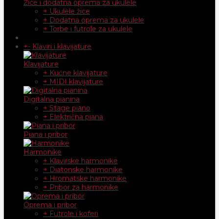
Žice i dodatna oprema za ukulele
+ Ukulele žice
+ Dodatna oprema za ukulele
+ Torbe i futrole za ukulele
+
-
Klaviri i klavijature
Klavijature
+ Kućne klavijature
+ MIDI klavijature
Digitalna pianina
+ Stage piano
+ Električna piana
Piana i pribor
Harmonike
+ Klavirske harmonike
+ Diatonske harmonike
+ Hromatske harmonike
+ Pribor za harmonike
Oprema i pribor
+ Futrole i koferi