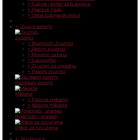
+ Futrole i koferi za bubnjeve
+ Practice Pads
+ Ostali bubnjarski pribor
+
-
Zvučni sistemi
Zvučnici
+ Bluetooth Zvučnici
+ Aktivni zvučnici
+ Monitori za binu
+ Subwooferi
+ Zvučnici za ugradnju
+ Pasivni zvučnici
Razglasni sistemi
Miksete
+ Pasivne miksete
+ Aktivne miksete
Pojačivači - snagaši
Pribor za ozvučenja
+
-
Prodavnice