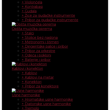
+ Violončela
+ Kontrabasi
+ Gudala
+ Žice za gudačke instrumente
+ Pribor za gudačke instrumente
Opšta muzička oprema
+ Stalci
+ Stolice bez naslona
+ Metronomi i štimeri
+ Dirigentske palice i pribor
+ Pribor za orkestre
+ Odeća i pokloni
+ Baterije i pribor
Kablovi i konektori
+ Kablovi
+ Kablovi na metar
+ Konektori
+ Pribor za konektore
Usne harmonike
+ Hromatske usne harmonike
+ Diatonske usne harmonike
+ Tremolo