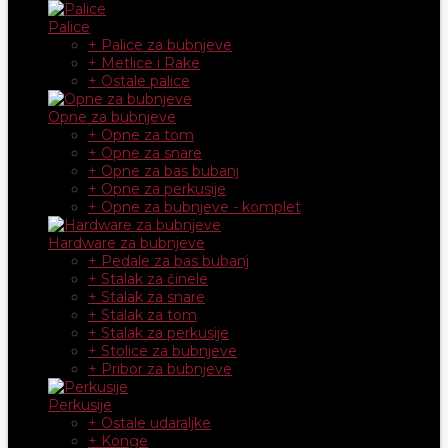
Palice
+ Palice za bubnjeve
+ Metlice i Rake
+ Ostale palice
Opne za bubnjeve
+ Opne za tom
+ Opne za snare
+ Opne za bas bubanj
+ Opne za perkusije
+ Opne za bubnjeve - komplet
Hardware za bubnjeve
+ Pedale za bas bubanj
+ Stalak za činele
+ Stalak za snare
+ Stalak za tom
+ Stalak za perkusije
+ Stolice za bubnjeve
+ Pribor za bubnjeve
Perkusije
+ Ostale udaraljke
+ Konge