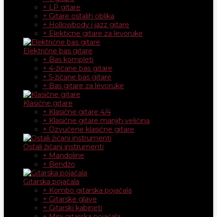
+ LP gitare
+ Gitare ostalih oblika
+ Hollowbody i jazz gitare
+ Elekticne gitare za levoruke
Električne bas gitare
+ Bas kompleti
+ 4-žičane bas gitare
+ 5-žičane bas gitare
+ Bas gitare za levoruke
Klasične gitare
+ Klasične gitare 4/4
+ Klasične gitare manjih veličina
+ Ozvučene klasične gitare
Ostali žičani instrumenti
+ Mandoline
+ Bendžo
Gitarska pojačala
+ Kombo gitarska pojačala
+ Gitarske glave
+ Gitarski kabineti
+ Mini gitarska pojačala