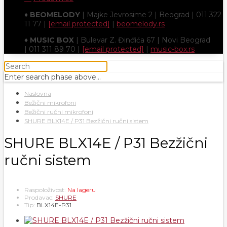
♦
BEOMELODY
| Majke Jevrosime 2 | Beograd | 011 322
11 77 |
[email protected]
|
beomelody.rs
♦
MUSIC BOX
| Bulevar Z. Đinđića 67 | Novi Beograd
| 011 311 89 70 |
[email protected]
|
music-box.rs
Enter search phase above...
Naslovna
Bežični mikrofoni
Bežični ručni mikrofoni
SHURE BLX14E / P31 Bezžični ručni sistem
SHURE BLX14E / P31 Bezžični
ručni sistem
Raspoloživost:
Na lageru
Prodavac:
SHURE
Tip:
BLX14E-P31