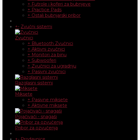
+ Futrole i koferi za bubnjeve
+ Practice Pads
+ Ostali bubnjarski pribor
+
-
Zvučni sistemi
Zvučnici
+ Bluetooth Zvučnici
+ Aktivni zvučnici
+ Monitori za binu
+ Subwooferi
+ Zvučnici za ugradnju
+ Pasivni zvučnici
Razglasni sistemi
Miksete
+ Pasivne miksete
+ Aktivne miksete
Pojačivači - snagaši
Pribor za ozvučenja
+
-
Prodavnice