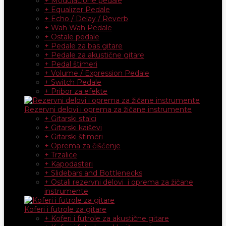
+ Modulacione pedale
+ Equalizer Pedale
+ Echo / Delay / Reverb
+ Wah Wah Pedale
+ Ostale pedale
+ Pedale za bas gitare
+ Pedale za akustične gitare
+ Pedal štimeri
+ Volume / Expression Pedale
+ Switch Pedale
+ Pribor za efekte
Rezervni delovi i oprema za žičane instrumente
+ Gitarski stalci
+ Gitarski kaiševi
+ Gitarski štimeri
+ Oprema za čišćenje
+ Trzalice
+ Kapodasteri
+ Slidebars and Bottlenecks
+ Ostali rezervni delovi i oprema za žičane
instrumente
Koferi i futrole za gitare
+ Koferi i futrole za akustične gitare