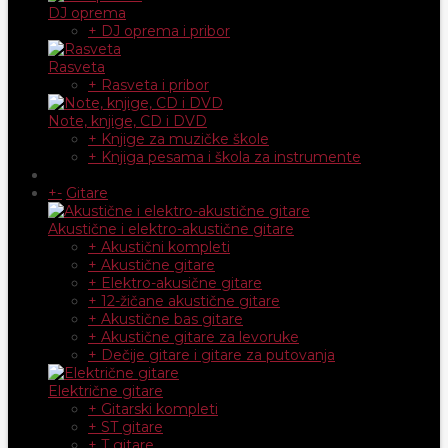
DJ oprema
+ DJ oprema i pribor
Rasveta
+ Rasveta i pribor
Note, knjige, CD i DVD
+ Knjige za muzičke škole
+ Knjiga pesama i škola za instrumente
+
-
Gitare
Akustične i elektro-akustične gitare
+ Akustični kompleti
+ Akustične gitare
+ Elektro-akusične gitare
+ 12-žičane akustične gitare
+ Akustične bas gitare
+ Akustične gitare za levoruke
+ Dečije gitare i gitare za putovanja
Električne gitare
+ Gitarski kompleti
+ ST gitare
+ T gitare