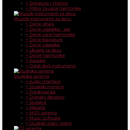
+ Signature / Historic
+ Pribor za usne harmonike
Muzički instrumenti za decu
+ Dečje gitare
+ Dečje udaraljke - set
+ Dečje usne harmonike
+ Dečje klavijature
+ Dečje udaraljke
+ Ukulele za decu
+ Dečije harmonike
+ Karaoke
+ Ostali dečji instrumenti
Studijska oprema
+ Audio Interface
+ Studijski monitori
+ Predpojačala
+ Digitalni diktafoni
+ Slušalice
+ Miksete
+ MIDI oprema
+ Music Software
+ Studijski stalci i pribor