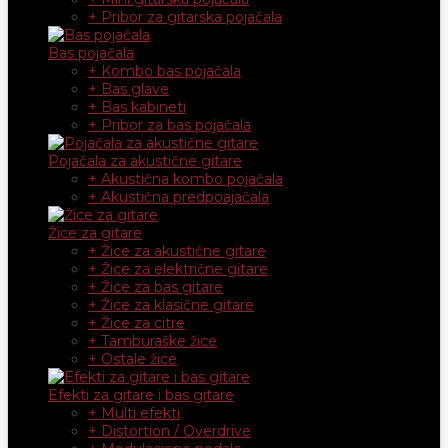
+ Pribor za gitarska pojačala
Bas pojačala
+ Kombo bas pojačala
+ Bas glave
+ Bas kabineti
+ Pribor za bas pojačala
Pojačala za akustične gitare
+ Akustična kombo pojačala
+ Akustična predpoajačala
Žice za gitare
+ Žice za akustične gitare
+ Žice za električne gitare
+ Žice za bas gitare
+ Žice za klasične gitare
+ Žice za citre
+ Tamburaške žice
+ Ostale žice
Efekti za gitare i bas gitare
+ Multi efekti
+ Distortion / Overdrive