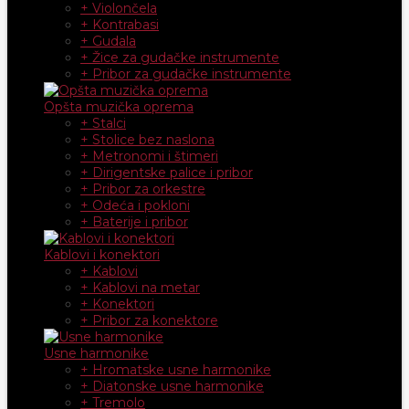
+ Violončela
+ Kontrabasi
+ Gudala
+ Žice za gudačke instrumente
+ Pribor za gudačke instrumente
Opšta muzička oprema
+ Stalci
+ Stolice bez naslona
+ Metronomi i štimeri
+ Dirigentske palice i pribor
+ Pribor za orkestre
+ Odeća i pokloni
+ Baterije i pribor
Kablovi i konektori
+ Kablovi
+ Kablovi na metar
+ Konektori
+ Pribor za konektore
Usne harmonike
+ Hromatske usne harmonike
+ Diatonske usne harmonike
+ Tremolo