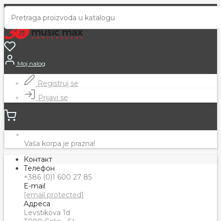
Moj nalog
Registruj se
Prijavi se
Vaša korpa je prazna!
Контакт
Телефон
+386 (0)1 600 27 85
E-mail
[email protected]
Адреса
Levstikova 1d