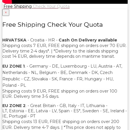
Free Shipping
Check Your Quota
×
Free Shipping Check Your Quota
HRVATSKA
- Croatia - HR -
Cash On Delivery available
Shipping costs 7 EUR, FREE shipping on orders over
70
EUR.
Delivery time 2-4 days*. | *Delivery to the islands shipping
cost 14 EUR, delivery time depends on maritime transit.
EU ZONE 1
. - Germany - DE, Luxembourg - LU, Austria - AT,
Netherlands - NL, Belgium - BE, Denmark - DK, Czech
Republic - CZ, Slovakia - SK, France - FR, Hungary - HU,
Poland - PL
Shipping costs 9 EUR, FREE shipping on orders over 100
EUR. Delivery time 3-5 days.
EU ZONE 2
. - Great Britain - GB, Italy - IT, Lithuania -
LT, Estonia - EE, Latvia - LV, Spain - ES*, Sweden - SE, Ireland -
IE, Portugal - PT
Shipping costs 13 EUR
, FREE shipping on orders over 200
EUR.
Delivery time 4-7 days. | *This price does not apply to