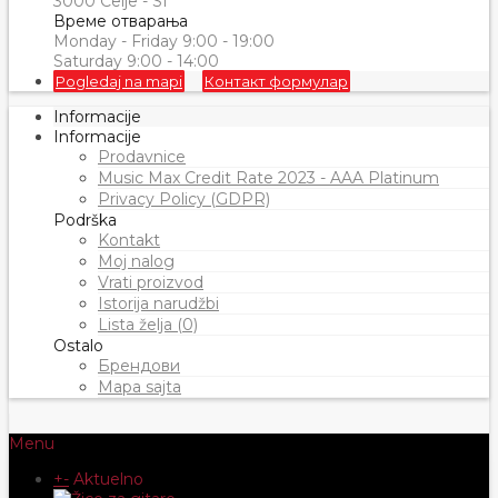
3000 Celje - SI
Време отварања
Monday - Friday 9:00 - 19:00
Saturday 9:00 - 14:00
Pogledaj na mapi
Контакт формулар
Informacije
Informacije
Prodavnice
Music Max Credit Rate 2023 - AAA Platinum
Privacy Policy (GDPR)
Podrška
Kontakt
Moj nalog
Vrati proizvod
Istorija narudžbi
Lista želja (0)
Ostalo
Брендови
Mapa sajta
Menu
+
-
Aktuelno