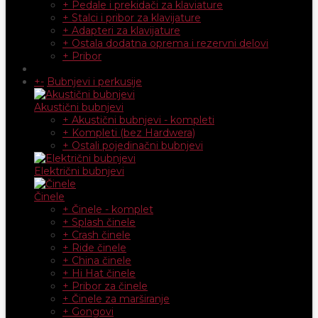
+ Pedale i prekidači za klaviature
+ Stalci i pribor za klavijature
+ Adapteri za klavijature
+ Ostala dodatna oprema i rezervni delovi
+ Pribor
+
-
Bubnjevi i perkusije
Akustični bubnjevi
+ Akustični bubnjevi - kompleti
+ Kompleti (bez Hardwera)
+ Ostali pojedinačni bubnjevi
Električni bubnjevi
Činele
+ Činele - komplet
+ Splash činele
+ Crash činele
+ Ride činele
+ China činele
+ Hi Hat činele
+ Pribor za činele
+ Činele za marširanje
+ Gongovi