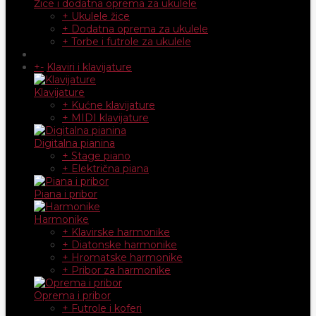
Žice i dodatna oprema za ukulele
+ Ukulele žice
+ Dodatna oprema za ukulele
+ Torbe i futrole za ukulele
+
-
Klaviri i klavijature
Klavijature
+ Kućne klavijature
+ MIDI klavijature
Digitalna pianina
+ Stage piano
+ Električna piana
Piana i pribor
Harmonike
+ Klavirske harmonike
+ Diatonske harmonike
+ Hromatske harmonike
+ Pribor za harmonike
Oprema i pribor
+ Futrole i koferi