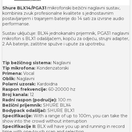
Shure BLX14/PGA31
mikrofonski bežični naglavni sustav,
kombinira zvuk profesionalne kvalitete s jednostavnim
postavljanjem i trajanjem baterije do 14 sati za izvrsne audio
performanse.
Sustav uključuje: BLX4 jednokanalni prijemnik, PGA31 naglavni
mikrofon s BLX1 odašiljačem, kopču za odjeću, strujni adapter,
2 AA baterije, zaštitne spužve i upute za upotrebu.
Tip bežičnog sistema:
Naglavni
Tip mikrofona:
Kondenzatorski
Primena:
Vocal
Oblik:
Naglavni
Polarni uzorak:
Kardoidna
Raspon frekvencije:
60-20000 hz
Broj kanala:
12
Radni raspon (područje):
100 m
Bežični prijemnik:
SHURE BLX4
Bodypack odašiljač:
SHURE BLX1
Specifikacije:
With a range of up to 100m, you can take the
show into the crowd without interruption
Specifikacije II:
BLX will have you up and running in record
time with one-touch scan and selection.