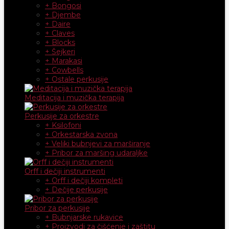
+ Bongosi
+ Djembe
+ Daire
+ Claves
+ Blocks
+ Šejkeri
+ Marakasi
+ Cowbells
+ Ostale perkusije
Meditacija i muzička terapija
Perkusije za orkestre
+ Ksilofoni
+ Orkestarska zvona
+ Veliki bubnjevi za marširanje
+ Pribor za maršing udaraljke
Orff i dečiji instrumenti
+ Orff i dečiji kompleti
+ Dečije perkusije
Pribor za perkusije
+ Bubnjarske rukavice
+ Proizvodi za čišćenje i zaštitu