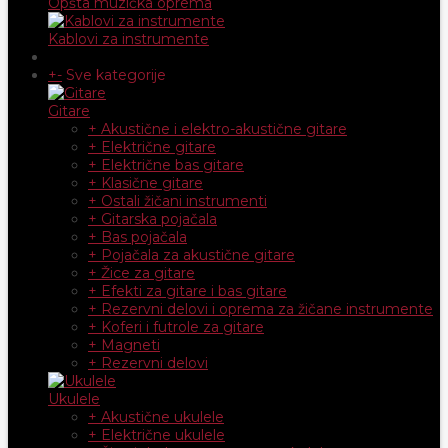
Opšta muzička oprema
Kablovi za instrumente
+
-
Sve kategorije
Gitare
+ Akustične i elektro-akustične gitare
+ Električne gitare
+ Električne bas gitare
+ Klasične gitare
+ Ostali žičani instrumenti
+ Gitarska pojačala
+ Bas pojačala
+ Pojačala za akustične gitare
+ Žice za gitare
+ Efekti za gitare i bas gitare
+ Rezervni delovi i oprema za žičane instrumente
+ Koferi i futrole za gitare
+ Magneti
+ Rezervni delovi
Ukulele
+ Akustične ukulele
+ Električne ukulele