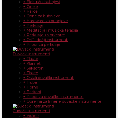
+ Električni bubnjevi
+ Činele
+ Palice
+ Opne za bubnjeve
+ Hardware za bubnjeve
+ Perkusije
+ Meditacija i muzička terapija
+ Perkusije za orkestre
+ Orff i dečiji instrumenti
+ Pribor za perkusije
Duvački instrumenti
+ Flaute
+ Klarineti
+ Saksofoni
+ Flaute
+ Ostali duvački instrumenti
+ Trube
+ Horne
+ Baritoni
+ Pribor za duvačke instrumente
+ Oprema za limene duvačke instrumente
Gudački instrumenti
+ Violine