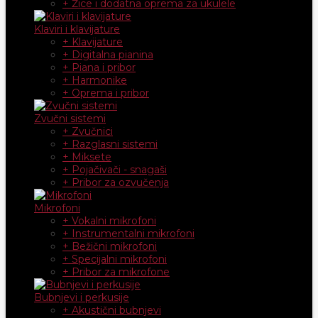
+ Žice i dodatna oprema za ukulele
Klaviri i klavijature
+ Klavijature
+ Digitalna pianina
+ Piana i pribor
+ Harmonike
+ Oprema i pribor
Zvučni sistemi
+ Zvučnici
+ Razglasni sistemi
+ Miksete
+ Pojačivači - snagaši
+ Pribor za ozvučenja
Mikrofoni
+ Vokalni mikrofoni
+ Instrumentalni mikrofoni
+ Bežični mikrofoni
+ Specijalni mikrofoni
+ Pribor za mikrofone
Bubnjevi i perkusije
+ Akustični bubnjevi