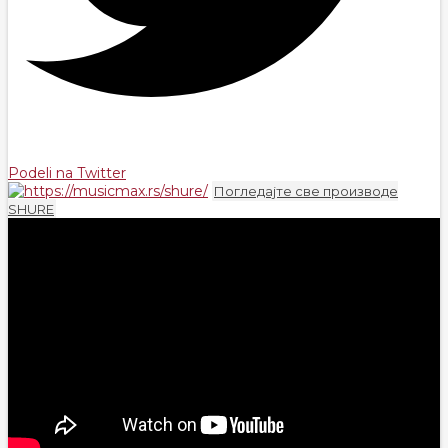
Podeli na Twitter
Погледајте све производе
SHURE