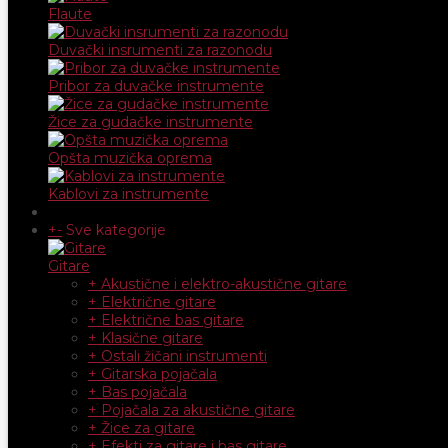
Flaute
Duvački insrumenti za razonodu
Pribor za duvačke instrumente
Žice za gudačke instrumente
Opšta muzička oprema
Kablovi za instrumente
+
-
Sve kategorije
Gitare
+ Akustične i elektro-akustične gitare
+ Električne gitare
+ Električne bas gitare
+ Klasične gitare
+ Ostali žičani instrumenti
+ Gitarska pojačala
+ Bas pojačala
+ Pojačala za akustične gitare
+ Žice za gitare
+ Efekti za gitare i bas gitare