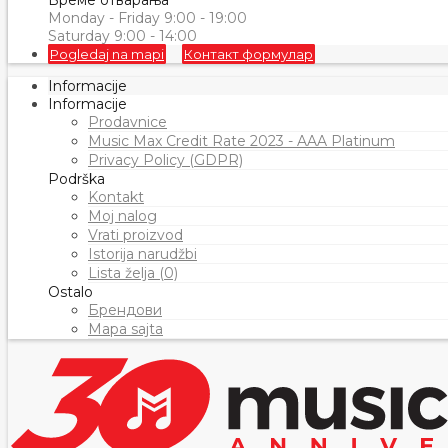
Време отварања
Monday - Friday 9:00 - 19:00
Saturday 9:00 - 14:00
Pogledaj na mapi
Контакт формулар
Informacije
Informacije
Prodavnice
Music Max Credit Rate 2023 - AAA Platinum
Privacy Policy (GDPR)
Podrška
Kontakt
Moj nalog
Vrati proizvod
Istorija narudžbi
Lista želja (0)
Ostalo
Брендови
Mapa sajta