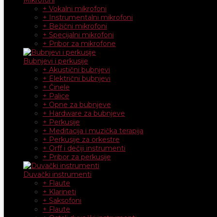
+ Vokalni mikrofoni
+ Instrumentalni mikrofoni
+ Bežični mikrofoni
+ Specijalni mikrofoni
+ Pribor za mikrofone
Bubnjevi i perkusije
+ Akustični bubnjevi
+ Električni bubnjevi
+ Činele
+ Palice
+ Opne za bubnjeve
+ Hardware za bubnjeve
+ Perkusije
+ Meditacija i muzička terapija
+ Perkusije za orkestre
+ Orff i dečiji instrumenti
+ Pribor za perkusije
Duvački instrumenti
+ Flaute
+ Klarineti
+ Saksofoni
+ Flaute