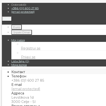
Dobrodošli
+386 (0)1 600 27 85
[email protected]
RSD
Euro
Srpski Dinar
Moj nalog
Registruj se
Prijavi se
Lista želja (0)
Moja korpa
Контакт
Телефон
+386 (0)1 600 27 85
E-mail
[email protected]
Адреса
Levstikova 1d
3000 Celje - SI