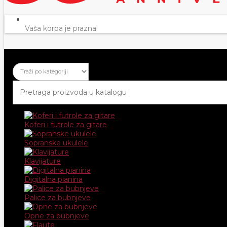
Vaša korpa je prazna!
Koferi i futrole za gitare
Sopranske ukulele
Klavijature
Digitalna pianina
Palice za bubnjeve
Opne za bubnjeve