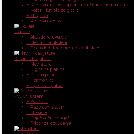
+ Rezervni delovi i oprema za žičane instrumente
+ Koferi i futrole za gitare
+ Magneti
+ Rezervni delovi
Ukulele
+ Akustične ukulele
+ Električne ukulele
+ Žice i dodatna oprema za ukulele
Klaviri i klavijature
+ Klavijature
+ Digitalna pianina
+ Piana i pribor
+ Harmonike
+ Oprema i pribor
Zvučni sistemi
+ Zvučnici
+ Razglasni sistemi
+ Miksete
+ Pojačivači - snagaši
+ Pribor za ozvučenja
Mikrofoni