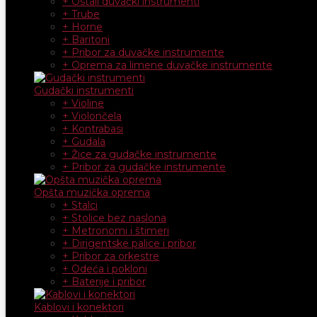
+ Ostali duvački instrumenti
+ Trube
+ Horne
+ Baritoni
+ Pribor za duvačke instrumente
+ Oprema za limene duvačke instrumente
Gudački instrumenti
+ Violine
+ Violončela
+ Kontrabasi
+ Gudala
+ Žice za gudačke instrumente
+ Pribor za gudačke instrumente
Opšta muzička oprema
+ Stalci
+ Stolice bez naslona
+ Metronomi i štimeri
+ Dirigentske palice i pribor
+ Pribor za orkestre
+ Odeća i pokloni
+ Baterije i pribor
Kablovi i konektori