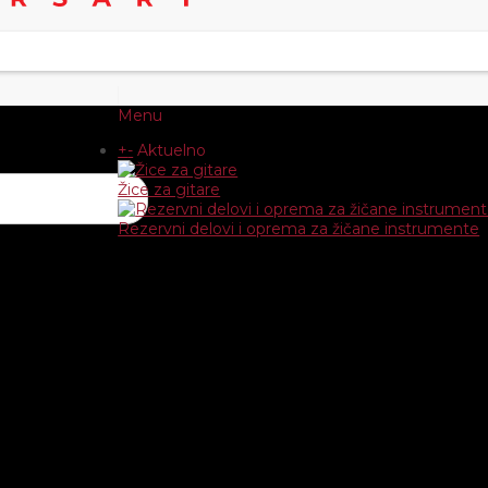
Menu
+
-
Aktuelno
Žice za gitare
Rezervni delovi i oprema za žičane instrumente