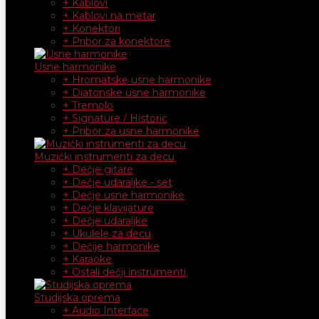
+ Kablovi
+ Kablovi na metar
+ Konektori
+ Pribor za konektore
Usne harmonike
+ Hromatske usne harmonike
+ Diatonske usne harmonike
+ Tremolo
+ Signature / Historic
+ Pribor za usne harmonike
Muzički instrumenti za decu
+ Dečje gitare
+ Dečje udaraljke - set
+ Dečje usne harmonike
+ Dečje klavijature
+ Dečje udaraljke
+ Ukulele za decu
+ Dečije harmonike
+ Karaoke
+ Ostali dečji instrumenti
Studijska oprema
+ Audio Interface