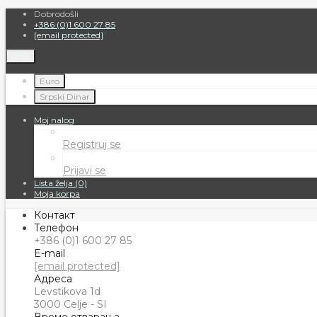
Dobrodošli
+386 (0)1 600 27 85
[email protected]
RSD
Euro
Srpski Dinar
Moj nalog
Registruj se
Prijavi se
Lista želja (0)
Moja korpa
Контакт
Телефон
+386 (0)1 600 27 85
E-mail
[email protected]
Адреса
Levstikova 1d
3000 Celje - SI