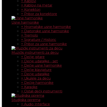
+ Kablovi
+ Kablovi na metar
+ Konektori
+ Pribor za konektore
Usne harmonike
+ Hromatske usne harmonike
+ Diatonske usne harmonike
+ Tremolo
+ Signature / Historic
+ Pribor za usne harmonike
Muzički instrumenti za decu
+ Dečje gitare
+ Dečje udaraljke - set
+ Dečje usne harmonike
+ Dečje klavijature
+ Dečje udaraljke
+ Ukulele za decu
+ Dečije harmonike
+ Karaoke
+ Ostali dečji instrumenti
Studijska oprema
+ Audio Interface