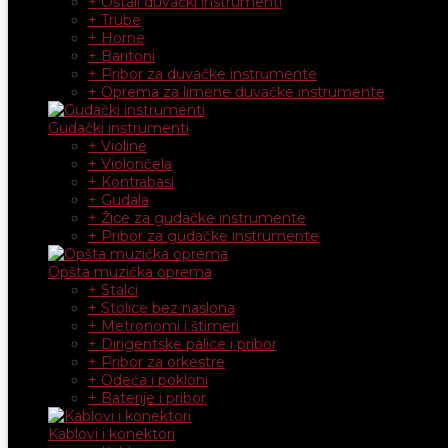
+ Ostali duvački instrumenti
+ Trube
+ Horne
+ Baritoni
+ Pribor za duvačke instrumente
+ Oprema za limene duvačke instrumente
Gudački instrumenti
+ Violine
+ Violončela
+ Kontrabasi
+ Gudala
+ Žice za gudačke instrumente
+ Pribor za gudačke instrumente
Opšta muzička oprema
+ Stalci
+ Stolice bez naslona
+ Metronomi i štimeri
+ Dirigentske palice i pribor
+ Pribor za orkestre
+ Odeća i pokloni
+ Baterije i pribor
Kablovi i konektori