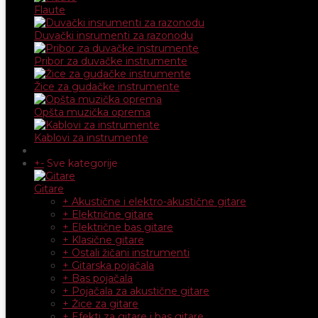
Flaute
Duvački insrumenti za razonodu
Pribor za duvačke instrumente
Žice za gudačke instrumente
Opšta muzička oprema
Kablovi za instrumente
+
-
Sve kategorije
Gitare
+ Akustične i elektro-akustične gitare
+ Električne gitare
+ Električne bas gitare
+ Klasične gitare
+ Ostali žičani instrumenti
+ Gitarska pojačala
+ Bas pojačala
+ Pojačala za akustične gitare
+ Žice za gitare
+ Efekti za gitare i bas gitare