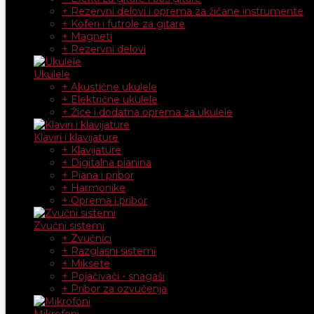
+ Rezervni delovi i oprema za žičane instrumente
+ Koferi i futrole za gitare
+ Magneti
+ Rezervni delovi
Ukulele
+ Akustične ukulele
+ Električne ukulele
+ Žice i dodatna oprema za ukulele
Klaviri i klavijature
+ Klavijature
+ Digitalna pianina
+ Piana i pribor
+ Harmonike
+ Oprema i pribor
Zvučni sistemi
+ Zvučnici
+ Razglasni sistemi
+ Miksete
+ Pojačivači - snagaši
+ Pribor za ozvučenja
Mikrofoni