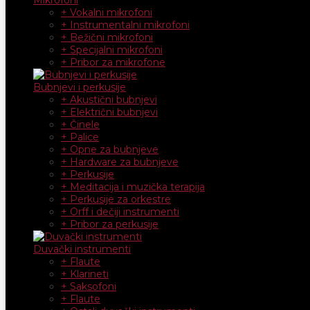
+ Vokalni mikrofoni
+ Instrumentalni mikrofoni
+ Bežični mikrofoni
+ Specijalni mikrofoni
+ Pribor za mikrofone
Bubnjevi i perkusije
+ Akustični bubnjevi
+ Električni bubnjevi
+ Činele
+ Palice
+ Opne za bubnjeve
+ Hardware za bubnjeve
+ Perkusije
+ Meditacija i muzička terapija
+ Perkusije za orkestre
+ Orff i dečiji instrumenti
+ Pribor za perkusije
Duvački instrumenti
+ Flaute
+ Klarineti
+ Saksofoni
+ Flaute