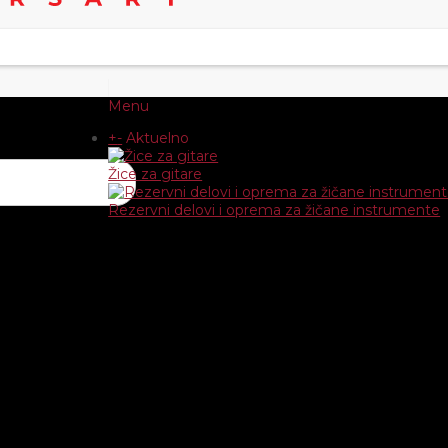
Menu
+
-
Aktuelno
Žice za gitare
Rezervni delovi i oprema za žičane instrumente