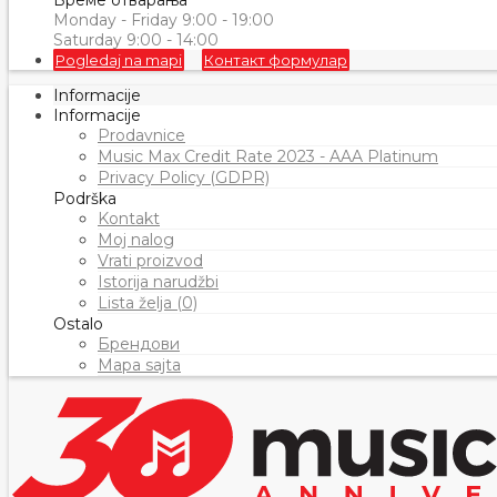
Време отварања
Monday - Friday 9:00 - 19:00
Saturday 9:00 - 14:00
Pogledaj na mapi
Контакт формулар
Informacije
Informacije
Prodavnice
Music Max Credit Rate 2023 - AAA Platinum
Privacy Policy (GDPR)
Podrška
Kontakt
Moj nalog
Vrati proizvod
Istorija narudžbi
Lista želja (0)
Ostalo
Брендови
Mapa sajta