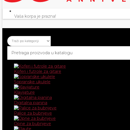
Vaša korpa je prazna!
Koferi i futrole za gitare
Sopranske ukulele
Klavijature
Digitalna pianina
Palice za bubnjeve
Opne za bubnjeve