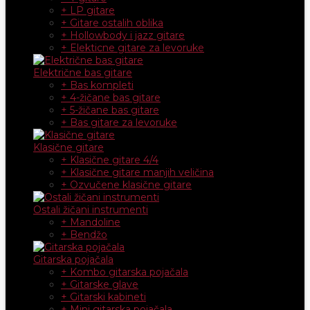
+ LP gitare
+ Gitare ostalih oblika
+ Hollowbody i jazz gitare
+ Elekticne gitare za levoruke
Električne bas gitare
+ Bas kompleti
+ 4-žičane bas gitare
+ 5-žičane bas gitare
+ Bas gitare za levoruke
Klasične gitare
+ Klasične gitare 4/4
+ Klasične gitare manjih veličina
+ Ozvučene klasične gitare
Ostali žičani instrumenti
+ Mandoline
+ Bendžo
Gitarska pojačala
+ Kombo gitarska pojačala
+ Gitarske glave
+ Gitarski kabineti
+ Mini gitarska pojačala