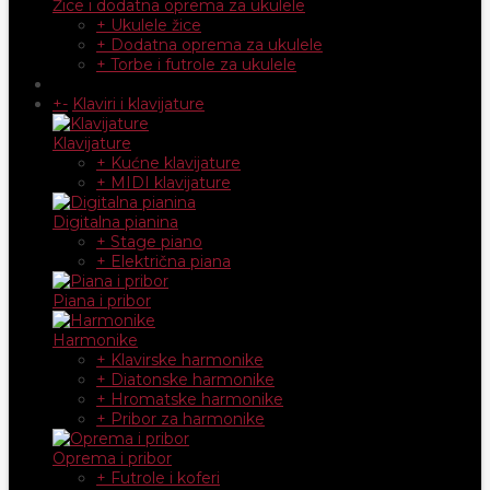
Žice i dodatna oprema za ukulele
+ Ukulele žice
+ Dodatna oprema za ukulele
+ Torbe i futrole za ukulele
+
-
Klaviri i klavijature
Klavijature
+ Kućne klavijature
+ MIDI klavijature
Digitalna pianina
+ Stage piano
+ Električna piana
Piana i pribor
Harmonike
+ Klavirske harmonike
+ Diatonske harmonike
+ Hromatske harmonike
+ Pribor za harmonike
Oprema i pribor
+ Futrole i koferi