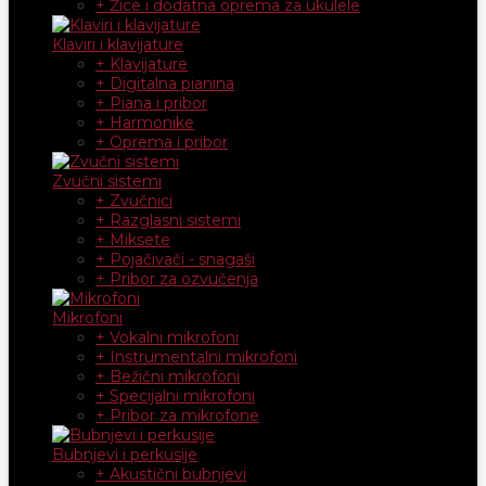
+ Žice i dodatna oprema za ukulele
Klaviri i klavijature
+ Klavijature
+ Digitalna pianina
+ Piana i pribor
+ Harmonike
+ Oprema i pribor
Zvučni sistemi
+ Zvučnici
+ Razglasni sistemi
+ Miksete
+ Pojačivači - snagaši
+ Pribor za ozvučenja
Mikrofoni
+ Vokalni mikrofoni
+ Instrumentalni mikrofoni
+ Bežični mikrofoni
+ Specijalni mikrofoni
+ Pribor za mikrofone
Bubnjevi i perkusije
+ Akustični bubnjevi