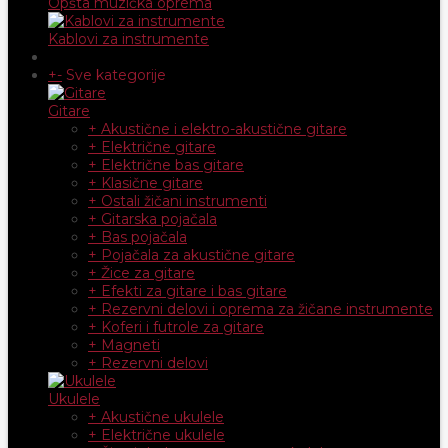
Opšta muzička oprema
Kablovi za instrumente
+
-
Sve kategorije
Gitare
+ Akustične i elektro-akustične gitare
+ Električne gitare
+ Električne bas gitare
+ Klasične gitare
+ Ostali žičani instrumenti
+ Gitarska pojačala
+ Bas pojačala
+ Pojačala za akustične gitare
+ Žice za gitare
+ Efekti za gitare i bas gitare
+ Rezervni delovi i oprema za žičane instrumente
+ Koferi i futrole za gitare
+ Magneti
+ Rezervni delovi
Ukulele
+ Akustične ukulele
+ Električne ukulele