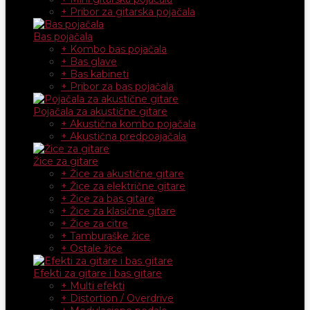
+ Pribor za gitarska pojačala
Bas pojačala
+ Kombo bas pojačala
+ Bas glave
+ Bas kabineti
+ Pribor za bas pojačala
Pojačala za akustične gitare
+ Akustična kombo pojačala
+ Akustična predpoajačala
Žice za gitare
+ Žice za akustične gitare
+ Žice za električne gitare
+ Žice za bas gitare
+ Žice za klasične gitare
+ Žice za citre
+ Tamburaške žice
+ Ostale žice
Efekti za gitare i bas gitare
+ Multi efekti
+ Distortion / Overdrive