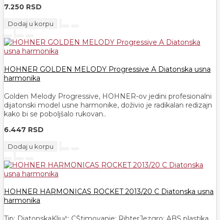
7.250 RSD
Dodaj u korpu
HOHNER GOLDEN MELODY Progressive A Diatonska usna
harmonika
Golden Melody Progressive, HOHNER-ov jedini profesionalni
dijatonski model usne harmonike, doživio je radikalan redizajn
kako bi se poboljšalo rukovan..
6.447 RSD
Dodaj u korpu
HOHNER HARMONICAS ROCKET 2013/20 C Diatonska usna
harmonika
Tip: DiatonskaKljuč: CŠtimovanje: RihterJezgro: ABS plastika,