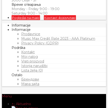
3000 Celje - SI
Време отварања
Monday - Friday 9:00 - 19:00
Saturday 9:00 - 14:00
Pogledaj na mapi
Контакт формулар
Informacije
Informacije
Prodavnice
Music Max Credit Rate 2023 - AAA Platinum
Privacy Policy (GDPR)
Podrška
Kontakt
Moj nalog
Vrati proizvod
Istorija narudžbi
Lista želja (0)
Ostalo
Брендови
Mapa sajta
Menu
+
-
Aktuelno