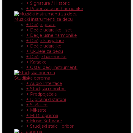
+ Signature / Historic
+ Pribor za usne harmonike
Muzički instrumenti za decu
+ Dečje gitare
+ Dečje udaraljke - set
+ Dečje usne harmonike
+ Dečje klavijature
+ Dečje udaraljke
+ Ukulele za decu
+ Dečije harmonike
+ Karaoke
+ Ostali dečji instrumenti
Studijska oprema
+ Audio Interface
+ Studijski monitori
+ Predpojačala
+ Digitalni diktafoni
+ Slušalice
+ Miksete
+ MIDI oprema
+ Music Software
+ Studijski stalci i pribor