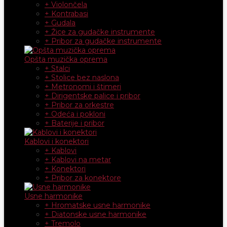
+ Violončela
+ Kontrabasi
+ Gudala
+ Žice za gudačke instrumente
+ Pribor za gudačke instrumente
Opšta muzička oprema
+ Stalci
+ Stolice bez naslona
+ Metronomi i štimeri
+ Dirigentske palice i pribor
+ Pribor za orkestre
+ Odeća i pokloni
+ Baterije i pribor
Kablovi i konektori
+ Kablovi
+ Kablovi na metar
+ Konektori
+ Pribor za konektore
Usne harmonike
+ Hromatske usne harmonike
+ Diatonske usne harmonike
+ Tremolo