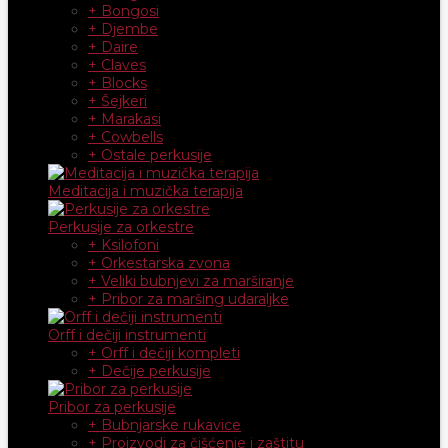
+ Bongosi
+ Djembe
+ Daire
+ Claves
+ Blocks
+ Šejkeri
+ Marakasi
+ Cowbells
+ Ostale perkusije
Meditacija i muzička terapija
Perkusije za orkestre
+ Ksilofoni
+ Orkestarska zvona
+ Veliki bubnjevi za marširanje
+ Pribor za maršing udaraljke
Orff i dečiji instrumenti
+ Orff i dečiji kompleti
+ Dečije perkusije
Pribor za perkusije
+ Bubnjarske rukavice
+ Proizvodi za čišćenje i zaštitu