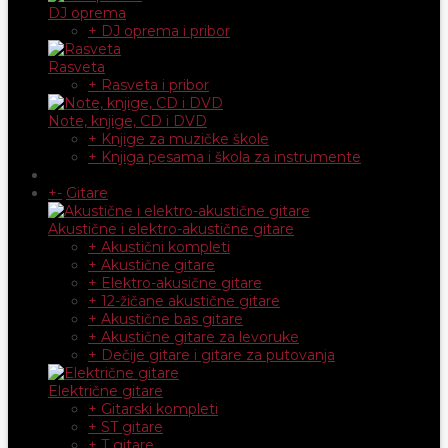
DJ oprema
+ DJ oprema i pribor
Rasveta
+ Rasveta i pribor
Note, knjige, CD i DVD
+ Knjige za muzičke škole
+ Knjiga pesama i škola za instrumente
+
-
Gitare
Akustične i elektro-akustične gitare
+ Akustični kompleti
+ Akustične gitare
+ Elektro-akusične gitare
+ 12-žičane akustične gitare
+ Akustične bas gitare
+ Akustične gitare za levoruke
+ Dečije gitare i gitare za putovanja
Električne gitare
+ Gitarski kompleti
+ ST gitare
+ T gitare