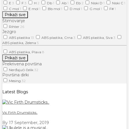
E
3
F
3
H
2
Db
1
Ab
1
Eb
2
Niski D
1
Niski C
1
C mol
1
E mol
1
Bb mol
1
D mol
1
G mol
1
F#
1
Prikaži sve
Štimovanje
Rihter
26
Jezgro
ABS plastika
13
ABS plastika, Crna
3
ABS plastika, Siva
3
ABS plastika, Zelena
5
ABS plastika, Plava
8
Prikaži sve
Prekrivena površina
Nerđajući čelik
32
Površina dirki
Mesing
32
Latest Blogs
Vic Firth Drumsticks..
By
17 September, 2019