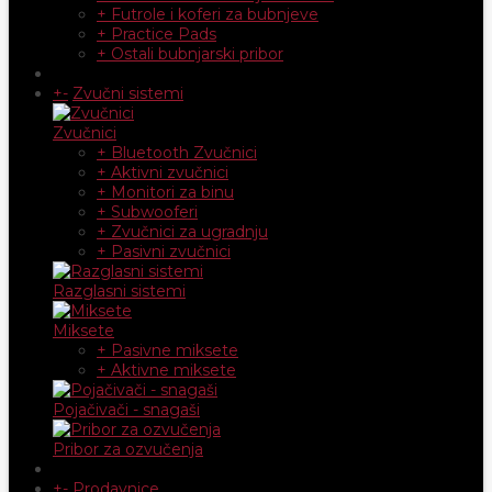
+ Futrole i koferi za bubnjeve
+ Practice Pads
+ Ostali bubnjarski pribor
+
-
Zvučni sistemi
Zvučnici
+ Bluetooth Zvučnici
+ Aktivni zvučnici
+ Monitori za binu
+ Subwooferi
+ Zvučnici za ugradnju
+ Pasivni zvučnici
Razglasni sistemi
Miksete
+ Pasivne miksete
+ Aktivne miksete
Pojačivači - snagaši
Pribor za ozvučenja
+
-
Prodavnice