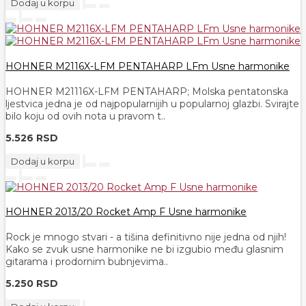
Dodaj u korpu
HOHNER M2116X-LFM PENTAHARP LFm Usne harmonike
HOHNER M21116X-LFM PENTAHARP; Molska pentatonska
ljestvica jedna je od najpopularnijih u popularnoj glazbi. Svirajte
bilo koju od ovih nota u pravom t..
5.526 RSD
Dodaj u korpu
HOHNER 2013/20 Rocket Amp F Usne harmonike
Rock je mnogo stvari - a tišina definitivno nije jedna od njih!
Kako se zvuk usne harmonike ne bi izgubio među glasnim
gitarama i prodornim bubnjevima..
5.250 RSD