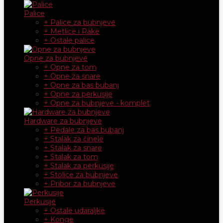
Palice
+ Palice za bubnjeve
+ Metlice i Rake
+ Ostale palice
Opne za bubnjeve
+ Opne za tom
+ Opne za snare
+ Opne za bas bubanj
+ Opne za perkusije
+ Opne za bubnjeve - komplet
Hardware za bubnjeve
+ Pedale za bas bubanj
+ Stalak za činele
+ Stalak za snare
+ Stalak za tom
+ Stalak za perkusije
+ Stolice za bubnjeve
+ Pribor za bubnjeve
Perkusije
+ Ostale udaraljke
+ Konge