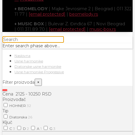
♦
BEOMELODY
| Majke Jevrosime 2 | Beograd | 011 322
11 77 |
[email protected]
|
beomelody.rs
♦
MUSIC BOX
| Bulevar Z. Đinđića 67 | Novi Beograd
| 011 311 89 70 |
[email protected]
|
music-box.rs
Enter search phase above...
Naslovna
Usne harmonike
Diatonske usne harmonike
Usne harmonike Progressive
Filter proizvoda
×
Cena
2125
-
10250
RSD
Proizvođač
HOHNER
32
Tip
Diatonska
26
Ključ
C
3
D
2
A
1
G
3