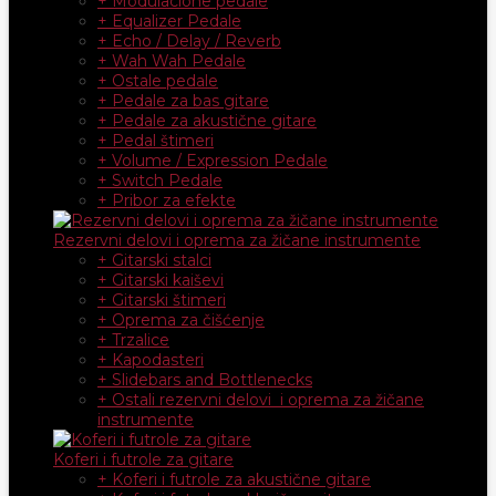
+ Modulacione pedale
+ Equalizer Pedale
+ Echo / Delay / Reverb
+ Wah Wah Pedale
+ Ostale pedale
+ Pedale za bas gitare
+ Pedale za akustične gitare
+ Pedal štimeri
+ Volume / Expression Pedale
+ Switch Pedale
+ Pribor za efekte
Rezervni delovi i oprema za žičane instrumente
+ Gitarski stalci
+ Gitarski kaiševi
+ Gitarski štimeri
+ Oprema za čišćenje
+ Trzalice
+ Kapodasteri
+ Slidebars and Bottlenecks
+ Ostali rezervni delovi i oprema za žičane
instrumente
Koferi i futrole za gitare
+ Koferi i futrole za akustične gitare