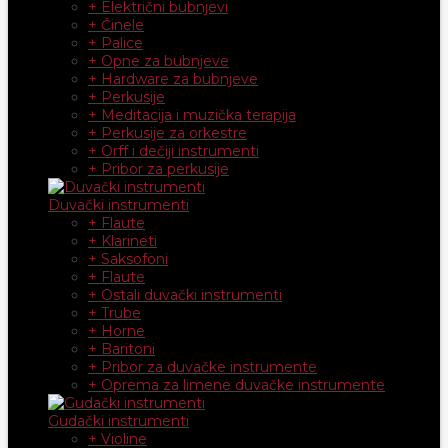
+ Električni bubnjevi
+ Činele
+ Palice
+ Opne za bubnjeve
+ Hardware za bubnjeve
+ Perkusije
+ Meditacija i muzička terapija
+ Perkusije za orkestre
+ Orff i dečiji instrumenti
+ Pribor za perkusije
Duvački instrumenti
+ Flaute
+ Klarineti
+ Saksofoni
+ Flaute
+ Ostali duvački instrumenti
+ Trube
+ Horne
+ Baritoni
+ Pribor za duvačke instrumente
+ Oprema za limene duvačke instrumente
Gudački instrumenti
+ Violine