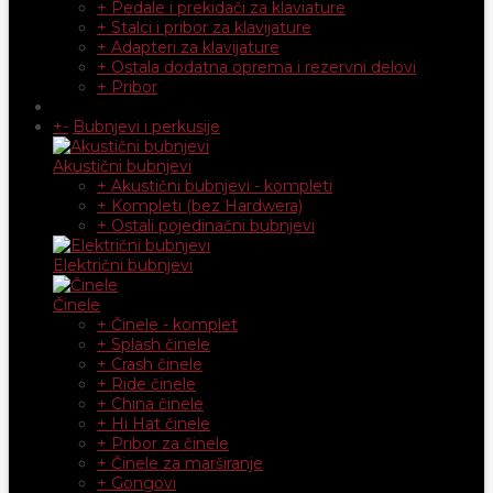
+ Pedale i prekidači za klaviature
+ Stalci i pribor za klavijature
+ Adapteri za klavijature
+ Ostala dodatna oprema i rezervni delovi
+ Pribor
+
-
Bubnjevi i perkusije
Akustični bubnjevi
+ Akustični bubnjevi - kompleti
+ Kompleti (bez Hardwera)
+ Ostali pojedinačni bubnjevi
Električni bubnjevi
Činele
+ Činele - komplet
+ Splash činele
+ Crash činele
+ Ride činele
+ China činele
+ Hi Hat činele
+ Pribor za činele
+ Činele za marširanje
+ Gongovi