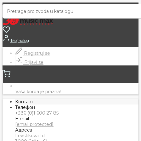
Moj nalog
Registruj se
Prijavi se
Vaša korpa je prazna!
Контакт
Телефон
+386 (0)1 600 27 85
E-mail
[email protected]
Адреса
Levstikova 1d