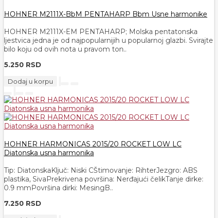
HOHNER M2111X-BbM PENTAHARP Bbm Usne harmonike
HOHNER M2111X-EM PENTAHARP; Molska pentatonska
ljestvica jedna je od najpopularnijih u popularnoj glazbi. Svirajte
bilo koju od ovih nota u pravom ton..
5.250 RSD
Dodaj u korpu
HOHNER HARMONICAS 2015/20 ROCKET LOW LC
Diatonska usna harmonika
Tip: DiatonskaKljuč: Niski CŠtimovanje: RihterJezgro: ABS
plastika, SivaPrekrivena površina: Nerđajući čelikTanje dirke:
0.9 mmPovršina dirki: MesingB..
7.250 RSD