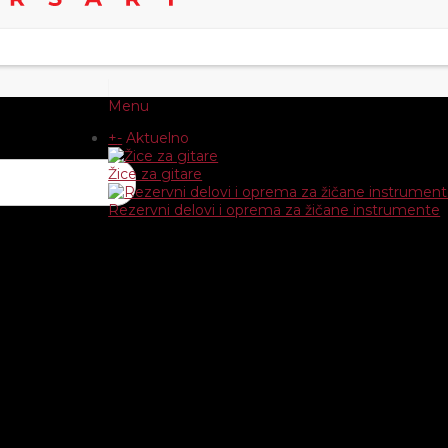
Menu
+
-
Aktuelno
Žice za gitare
Rezervni delovi i oprema za žičane instrumente