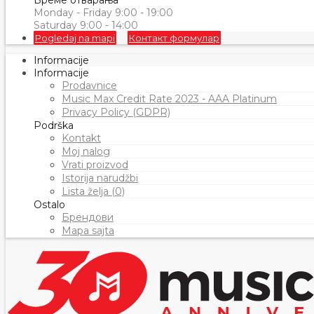
Време отварања
Monday - Friday 9:00 - 19:00
Saturday 9:00 - 14:00
Pogledaj na mapi
Контакт формулар
Informacije
Informacije
Prodavnice
Music Max Credit Rate 2023 - AAA Platinum
Privacy Policy (GDPR)
Podrška
Kontakt
Moj nalog
Vrati proizvod
Istorija narudžbi
Lista želja (0)
Ostalo
Брендови
Mapa sajta