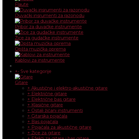
Flaute
Duvački insrumenti za razonodu
Pribor za duvačke instrumente
Žice za gudačke instrumente
Opšta muzička oprema
Kablovi za instrumente
+
-
Sve kategorije
Gitare
+ Akustične i elektro-akustične gitare
+ Električne gitare
+ Električne bas gitare
+ Klasične gitare
+ Ostali žičani instrumenti
+ Gitarska pojačala
+ Bas pojačala
+ Pojačala za akustične gitare
+ Žice za gitare
+ Efekti za gitare i bas gitare