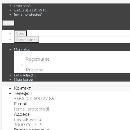
Dobrodošli
+386 (0)1 600 27 85
[email protected]
RSD
Euro
Srpski Dinar
Moj nalog
Registruj se
Prijavi se
Lista želja (0)
Moja korpa
Контакт
Телефон
+386 (0)1 600 27 85
E-mail
[email protected]
Адреса
Levstikova 1d
3000 Celje - SI