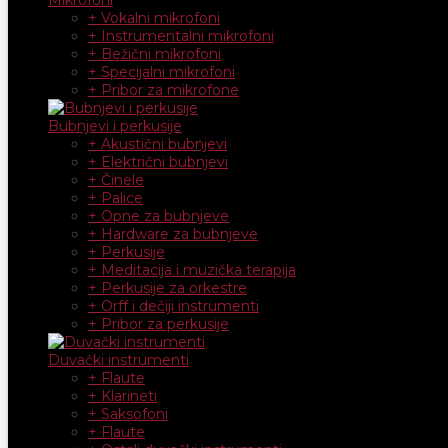
+ Vokalni mikrofoni
+ Instrumentalni mikrofoni
+ Bežični mikrofoni
+ Specijalni mikrofoni
+ Pribor za mikrofone
Bubnjevi i perkusije
+ Akustični bubnjevi
+ Električni bubnjevi
+ Činele
+ Palice
+ Opne za bubnjeve
+ Hardware za bubnjeve
+ Perkusije
+ Meditacija i muzička terapija
+ Perkusije za orkestre
+ Orff i dečiji instrumenti
+ Pribor za perkusije
Duvački instrumenti
+ Flaute
+ Klarineti
+ Saksofoni
+ Flaute