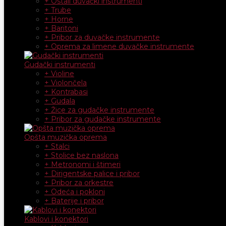
+ Ostali duvački instrumenti
+ Trube
+ Horne
+ Baritoni
+ Pribor za duvačke instrumente
+ Oprema za limene duvačke instrumente
Gudački instrumenti
+ Violine
+ Violončela
+ Kontrabasi
+ Gudala
+ Žice za gudačke instrumente
+ Pribor za gudačke instrumente
Opšta muzička oprema
+ Stalci
+ Stolice bez naslona
+ Metronomi i štimeri
+ Dirigentske palice i pribor
+ Pribor za orkestre
+ Odeća i pokloni
+ Baterije i pribor
Kablovi i konektori