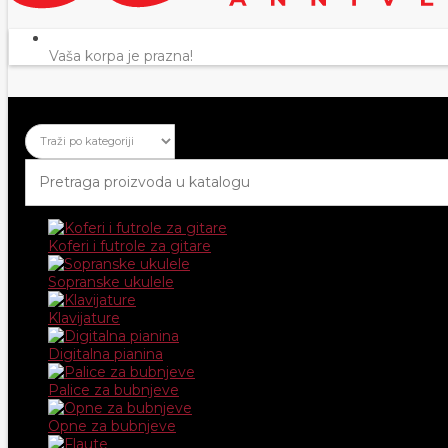
Vaša korpa je prazna!
Koferi i futrole za gitare
Sopranske ukulele
Klavijature
Digitalna pianina
Palice za bubnjeve
Opne za bubnjeve