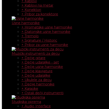
+ Kablovi
+ Kablovi na metar
+ Konektori
+ Pribor za konektore
Usne harmonike
+ Hromatske usne harmonike
+ Diatonske usne harmonike
+ Tremolo
+ Signature / Historic
+ Pribor za usne harmonike
Muzički instrumenti za decu
+ Dečje gitare
+ Dečje udaraljke - set
+ Dečje usne harmonike
+ Dečje klavijature
+ Dečje udaraljke
+ Ukulele za decu
+ Dečije harmonike
+ Karaoke
+ Ostali dečji instrumenti
Studijska oprema
+ Audio Interface