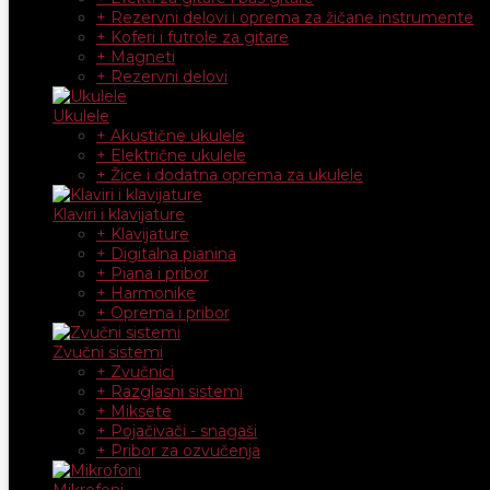
+ Rezervni delovi i oprema za žičane instrumente
+ Koferi i futrole za gitare
+ Magneti
+ Rezervni delovi
Ukulele
+ Akustične ukulele
+ Električne ukulele
+ Žice i dodatna oprema za ukulele
Klaviri i klavijature
+ Klavijature
+ Digitalna pianina
+ Piana i pribor
+ Harmonike
+ Oprema i pribor
Zvučni sistemi
+ Zvučnici
+ Razglasni sistemi
+ Miksete
+ Pojačivači - snagaši
+ Pribor za ozvučenja
Mikrofoni