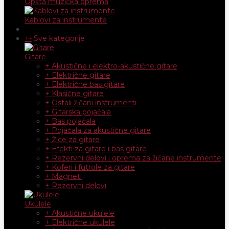
Opšta muzička oprema
Kablovi za instrumente
+
-
Sve kategorije
Gitare
+ Akustične i elektro-akustične gitare
+ Električne gitare
+ Električne bas gitare
+ Klasične gitare
+ Ostali žičani instrumenti
+ Gitarska pojačala
+ Bas pojačala
+ Pojačala za akustične gitare
+ Žice za gitare
+ Efekti za gitare i bas gitare
+ Rezervni delovi i oprema za žičane instrumente
+ Koferi i futrole za gitare
+ Magneti
+ Rezervni delovi
Ukulele
+ Akustične ukulele
+ Električne ukulele