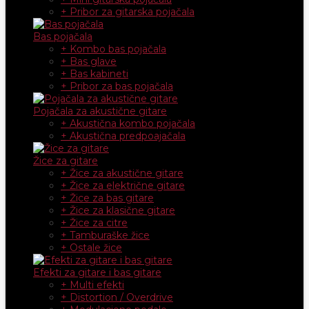
+ Pribor za gitarska pojačala
Bas pojačala
+ Kombo bas pojačala
+ Bas glave
+ Bas kabineti
+ Pribor za bas pojačala
Pojačala za akustične gitare
+ Akustična kombo pojačala
+ Akustična predpoajačala
Žice za gitare
+ Žice za akustične gitare
+ Žice za električne gitare
+ Žice za bas gitare
+ Žice za klasične gitare
+ Žice za citre
+ Tamburaške žice
+ Ostale žice
Efekti za gitare i bas gitare
+ Multi efekti
+ Distortion / Overdrive