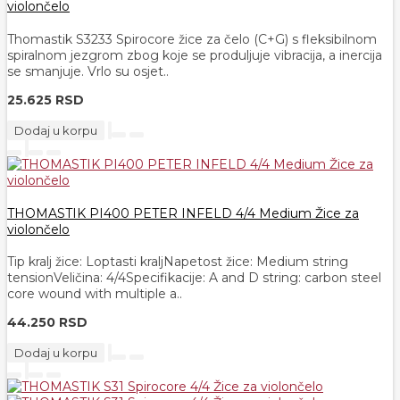
violončelo
Thomastik S3233 Spirocore žice za čelo (C+G) s fleksibilnom
spiralnom jezgrom zbog koje se produljuje vibracija, a inercija
se smanjuje. Vrlo su osjet..
25.625 RSD
Dodaj u korpu
THOMASTIK PI400 PETER INFELD 4/4 Medium Žice za
violončelo
Tip kralj žice: Loptasti kraljNapetost žice: Medium string
tensionVeličina: 4/​4Specifikacije: A and D string: carbon steel
core wound with multiple a..
44.250 RSD
Dodaj u korpu