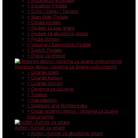
+ Modulacione pedale
+ Equalizer Pedale
+ Echo / Delay / Reverb
+ Wah Wah Pedale
+ Ostale pedale
+ Pedale za bas gitare
+ Pedale za akustične gitare
+ Pedal štimeri
+ Volume / Expression Pedale
+ Switch Pedale
+ Pribor za efekte
Rezervni delovi i oprema za žičane instrumente
+ Gitarski stalci
+ Gitarski kaiševi
+ Gitarski štimeri
+ Oprema za čišćenje
+ Trzalice
+ Kapodasteri
+ Slidebars and Bottlenecks
+ Ostali rezervni delovi i oprema za žičane
instrumente
Koferi i futrole za gitare
+ Koferi i futrole za akustične gitare