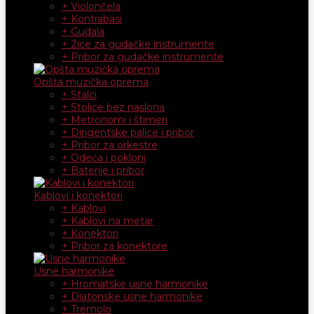
+ Violončela
+ Kontrabasi
+ Gudala
+ Žice za gudačke instrumente
+ Pribor za gudačke instrumente
Opšta muzička oprema
+ Stalci
+ Stolice bez naslona
+ Metronomi i štimeri
+ Dirigentske palice i pribor
+ Pribor za orkestre
+ Odeća i pokloni
+ Baterije i pribor
Kablovi i konektori
+ Kablovi
+ Kablovi na metar
+ Konektori
+ Pribor za konektore
Usne harmonike
+ Hromatske usne harmonike
+ Diatonske usne harmonike
+ Tremolo