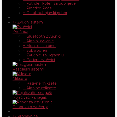
+ Futrole i koferi za bubnjeve
+ Practice Pads
+ Ostali bubnjarski pribor
+
-
Zvučni sistemi
Zvučnici
+ Bluetooth Zvučnici
+ Aktivni zvučnici
+ Monitori za binu
+ Subwooferi
+ Zvučnici za ugradnju
+ Pasivni zvučnici
Razglasni sistemi
Miksete
+ Pasivne miksete
+ Aktivne miksete
Pojačivači - snagaši
Pribor za ozvučenja
+
-
Prodavnice