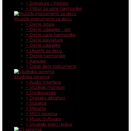
+ Signature / Historic
+ Pribor za usne harmonike
Muzički instrumenti za decu
+ Dečje gitare
+ Dečje udaraljke - set
+ Dečje usne harmonike
+ Dečje klavijature
+ Dečje udaraljke
+ Ukulele za decu
+ Dečije harmonike
+ Karaoke
+ Ostali dečji instrumenti
Studijska oprema
+ Audio Interface
+ Studijski monitori
+ Predpojačala
+ Digitalni diktafoni
+ Slušalice
+ Miksete
+ MIDI oprema
+ Music Software
+ Studijski stalci i pribor