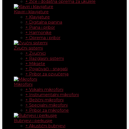
+ Žice i dodatna oprema za ukulele
Klaviri i klavijature
+ Klavijature
+ Digitalna pianina
+ Piana i pribor
+ Harmonike
+ Oprema i pribor
Zvučni sistemi
+ Zvučnici
+ Razglasni sistemi
+ Miksete
+ Pojačivači - snagaši
+ Pribor za ozvučenja
Mikrofoni
+ Vokalni mikrofoni
+ Instrumentalni mikrofoni
+ Bežični mikrofoni
+ Specijalni mikrofoni
+ Pribor za mikrofone
Bubnjevi i perkusije
+ Akustični bubnjevi