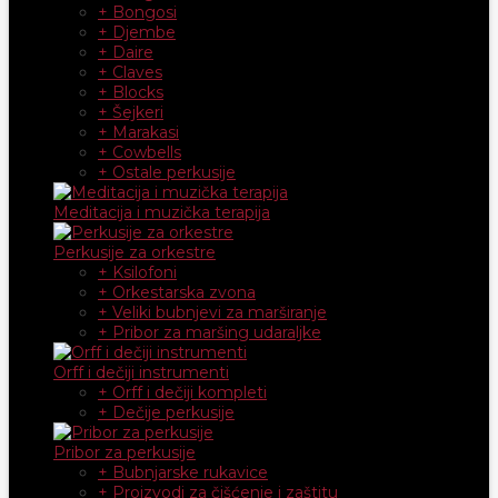
+ Bongosi
+ Djembe
+ Daire
+ Claves
+ Blocks
+ Šejkeri
+ Marakasi
+ Cowbells
+ Ostale perkusije
Meditacija i muzička terapija
Perkusije za orkestre
+ Ksilofoni
+ Orkestarska zvona
+ Veliki bubnjevi za marširanje
+ Pribor za maršing udaraljke
Orff i dečiji instrumenti
+ Orff i dečiji kompleti
+ Dečije perkusije
Pribor za perkusije
+ Bubnjarske rukavice
+ Proizvodi za čišćenje i zaštitu