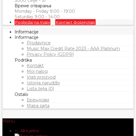
3000 Celje - SI
Време отварања
Monday - Friday 9:00 - 19:00
Saturday 9:00 - 14:00
Pogledaj na mapi
Контакт формулар
Informacije
Informacije
Prodavnice
Music Max Credit Rate 2023 - AAA Platinum
Privacy Policy (GDPR)
Podrška
Kontakt
Moj nalog
Vrati proizvod
Istorija narudžbi
Lista želja (0)
Ostalo
Брендови
Mapa sajta
Menu
+
-
Aktuelno