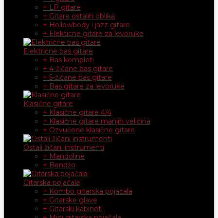
+ LP gitare
+ Gitare ostalih oblika
+ Hollowbody i jazz gitare
+ Elekticne gitare za levoruke
Električne bas gitare
+ Bas kompleti
+ 4-žičane bas gitare
+ 5-žičane bas gitare
+ Bas gitare za levoruke
Klasične gitare
+ Klasične gitare 4/4
+ Klasične gitare manjih veličina
+ Ozvučene klasične gitare
Ostali žičani instrumenti
+ Mandoline
+ Bendžo
Gitarska pojačala
+ Kombo gitarska pojačala
+ Gitarske glave
+ Gitarski kabineti
+ Mini gitarska pojačala