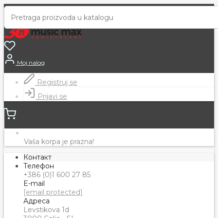
Moj nalog
Registruj se
Prijavi se
Vaša korpa je prazna!
Контакт
Телефон
+386 (0)1 600 27 85
E-mail
[email protected]
Адреса
Levstikova 1d