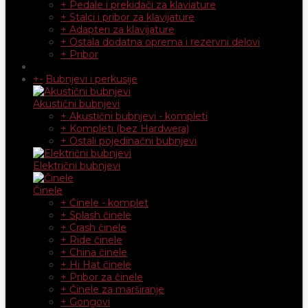
+ Pedale i prekidači za klaviature
+ Stalci i pribor za klavijature
+ Adapteri za klavijature
+ Ostala dodatna oprema i rezervni delovi
+ Pribor
+
-
Bubnjevi i perkusije
Akustični bubnjevi
+ Akustični bubnjevi - kompleti
+ Kompleti (bez Hardwera)
+ Ostali pojedinačni bubnjevi
Električni bubnjevi
Činele
+ Činele - komplet
+ Splash činele
+ Crash činele
+ Ride činele
+ China činele
+ Hi Hat činele
+ Pribor za činele
+ Činele za marširanje
+ Gongovi