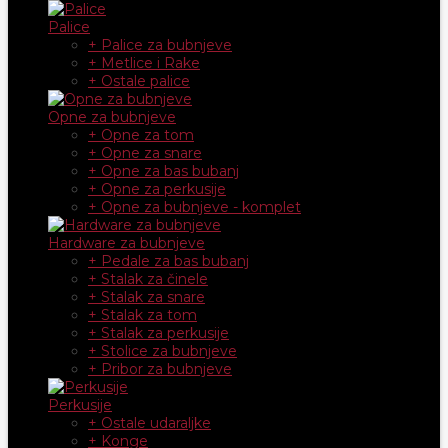
Palice
+ Palice za bubnjeve
+ Metlice i Rake
+ Ostale palice
Opne za bubnjeve
+ Opne za tom
+ Opne za snare
+ Opne za bas bubanj
+ Opne za perkusije
+ Opne za bubnjeve - komplet
Hardware za bubnjeve
+ Pedale za bas bubanj
+ Stalak za činele
+ Stalak za snare
+ Stalak za tom
+ Stalak za perkusije
+ Stolice za bubnjeve
+ Pribor za bubnjeve
Perkusije
+ Ostale udaraljke
+ Konge