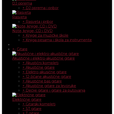
DJ oprema
+ DJ oprema i pribor
Rasveta
+ Rasveta i pribor
Note, knjige, CD i DVD
+ Knjige za muzičke škole
+ Knjiga pesama i škola za instrumente
+
-
Gitare
Akustične i elektro-akustične gitare
+ Akustični kompleti
+ Akustične gitare
+ Elektro-akusične gitare
+ 12-žičane akustične gitare
+ Akustične bas gitare
+ Akustične gitare za levoruke
+ Dečije gitare i gitare za putovanja
Električne gitare
+ Gitarski kompleti
+ ST gitare
+ T gitare