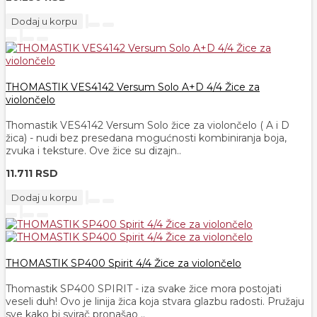
Dodaj u korpu
THOMASTIK VES4142 Versum Solo A+D 4/4 Žice za
violončelo
Thomastik VES4142 Versum Solo žice za violončelo ( A i D
žica) - nudi bez presedana mogućnosti kombiniranja boja,
zvuka i teksture. Ove žice su dizajn..
11.711 RSD
Dodaj u korpu
THOMASTIK SP400 Spirit 4/4 Žice za violončelo
Thomastik SP400 SPIRIT - iza svake žice mora postojati
veseli duh! Ovo je linija žica koja stvara glazbu radosti. Pružaju
sve kako bi svirač pronašao ..