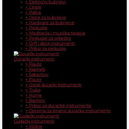
+ Električni bubnjevi
+ Činele
+ Palice
+ Opne za bubnjeve
+ Hardware za bubnjeve
+ Perkusije
+ Meditacija i muzička terapija
+ Perkusije za orkestre
+ Orff i dečiji instrumenti
+ Pribor za perkusije
Duvački instrumenti
+ Flaute
+ Klarineti
+ Saksofoni
+ Flaute
+ Ostali duvački instrumenti
+ Trube
+ Horne
+ Baritoni
+ Pribor za duvačke instrumente
+ Oprema za limene duvačke instrumente
Gudački instrumenti
+ Violine