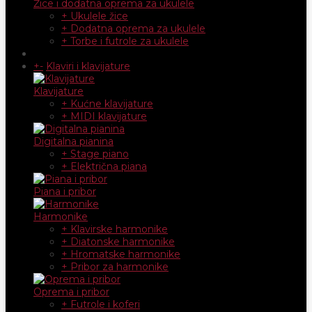
Žice i dodatna oprema za ukulele
+ Ukulele žice
+ Dodatna oprema za ukulele
+ Torbe i futrole za ukulele
+
-
Klaviri i klavijature
Klavijature
+ Kućne klavijature
+ MIDI klavijature
Digitalna pianina
+ Stage piano
+ Električna piana
Piana i pribor
Harmonike
+ Klavirske harmonike
+ Diatonske harmonike
+ Hromatske harmonike
+ Pribor za harmonike
Oprema i pribor
+ Futrole i koferi