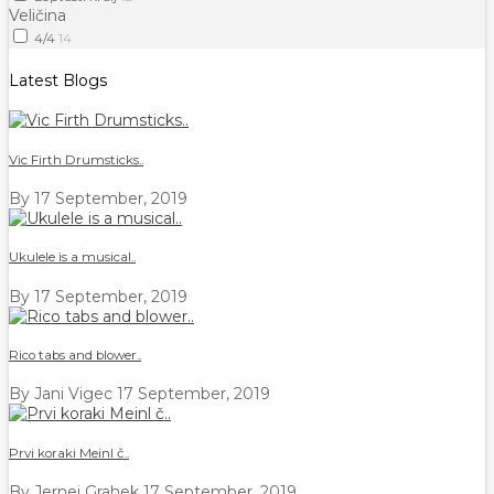
Veličina
4/​4
14
Latest Blogs
Vic Firth Drumsticks..
By
17 September, 2019
Ukulele is a musical..
By
17 September, 2019
Rico tabs and blower..
By Jani Vigec
17 September, 2019
Prvi koraki Meinl č..
By Jernej Grahek
17 September, 2019